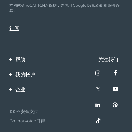
本网站受 reCAPTCHA 保护，并适用 Google
隐私政策
和
服务条
款
。
帮助
关注我们
联系我们
我的帐户
订单与运输
产品注册
企业
保修与退换货
客服支持
关于FOREO
常见问题
100%安全支付
伙伴计划
电池信息
Bazaarvoice口碑
联盟新闻