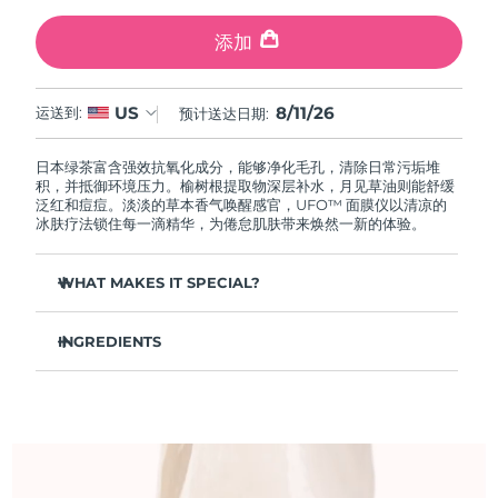
中国澳门特别行政区
预计送达日期
8/12/26
添加
马来西亚
预计送达日期
8/13/26
8/11/26
US
运送到:
预计送达日期:
马耳他
预计送达日期
8/10/26
日本绿茶富含强效抗氧化成分，能够净化毛孔，清除日常污垢堆
墨西哥
预计送达日期
8/14/26
积，并抵御环境压力。榆树根提取物深层补水，月见草油则能舒缓
泛红和痘痘。淡淡的草本香气唤醒感官，UFO™ 面膜仪以清凉的
冰肤疗法锁住每一滴精华，为倦怠肌肤带来焕然一新的体验。
摩纳哥
预计送达日期
8/11/26
WHAT MAKES IT SPECIAL?
荷兰
预计送达日期
8/10/26
松针提取物能够调节皮脂分泌，缩小毛孔，完美控油。
新西兰
预计送达日期
8/10/26
INGREDIENTS
葛根提取物可以减轻浮肿，淡化黑眼圈，抚平细纹，令肌肤焕
发活力。
水/水/水族，丁二醇，茶叶提取物，1,2-己二醇，羟基苯乙酮，聚丙
挪威
预计送达日期
8/10/26
舒缓湿疹、痤疮和肌肤刺激，为需要额外呵护的肌肤提供舒缓
烯酸钠，泛醇，尿囊素，聚甘油-4 癸酸酯，甘草酸二钾，香精/香
的急救。
料，沼泽松叶提取物，榆树根提取物，月见草花提取物，葛根提取
物
阿曼
抵御污染和环境毒素，让肌肤全天自由呼吸。
预计送达日期
8/13/26
轻盈配方，吸收迅速，不留残余，令肌肤清爽哑光，散发自然
光泽。
菲律宾
预计送达日期
8/13/26