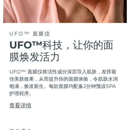
阿拉伯联合酋长国
预计送达日期
8/11/26
英国
预计送达日期
8/10/26
UFO™ 面膜仪
美国
预计送达日期
8/11/26
UFO™科技，让你的面
乌兹别克斯坦
膜焕发活力
预计送达日期
8/15/26
越南
预计送达日期
8/16/26
UFO™ 面膜仪将活性成分深层导入肌肤，发挥最
佳美肤效果，从而提升你的面膜体验，令肌肤水润
饱满，焕发新生。每款面膜均配备2分钟预设SPA
护理程序。
查看详情