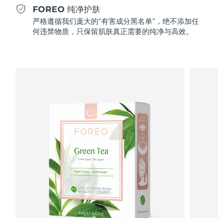
Professional IPL hair removal device
Microcurrent body toning
All hair treatments
All FAQ™ skincare
FOREO 纯净护肤
德国
预计送达日期
8/10/26
严格遵循我们庞大的“有害成分黑名单”，绝不添加任
FAQ™产品
FAQ™产品
痘肌护理
眼部护理
何违禁物质，只保留肌肤真正需要的纯净与高效。
直布罗陀
PEACH™ 2
LUNA™ 4 body
预计送达日期
8/14/26
FAQ™ products
All anti-aging treatments
All LED treatments
ESPADA™ 2 plus
BEAR™ 2 eyes & lips
IPL hair removal
Massaging body brush
All toning treatments
希腊
预计送达日期
8/10/26
Recurring acne LED therapy
Microcurrent line smoothing device
中国香港特别行政区
预计送达日期
8/11/26
PEACH™ 2 go
SUPERCHARGED™ serum
护发
毛孔护理
ESPADA™ 2
IRIS™ 2
Travel-friendly IPL hair removal
Firming body serum
匈牙利
LUNA™ 4 hair
预计送达日期
8/10/26
KIWI™ derma
Acne treatment device
Rejuvenating eye massager
NEW
2-in-1 LED scalp massager
Diamond microdermabrasion .
冰岛
预计送达日期
8/11/26
PEACH™ Cooling Prep Gel
ESPADA™ Blemish Solution
眼部护肤
牙齿美白
Cooling IPL hair removal gel
印度尼西亚
预计送达日期
8/8/26
FLIP™ play advanced
KIWI™
Concentrated acne gel
Advanced eye care treatment
issa™ Teeth Whitening Set
LED light hairbrush
Blackhead remover
爱尔兰
预计送达日期
8/10/26
更多的
Dual LED + sonic device & 18% PAP gel
ESPADA™ 设备
眼部护理设备
马恩岛
预计送达日期
8/12/26
LUNA™ Dual-Peptide Scalp
KIWI™ 皮肤护理
All acne treatment devices
All revitalizing eye massagers
Serum
issa™ Teeth Whitening Gel