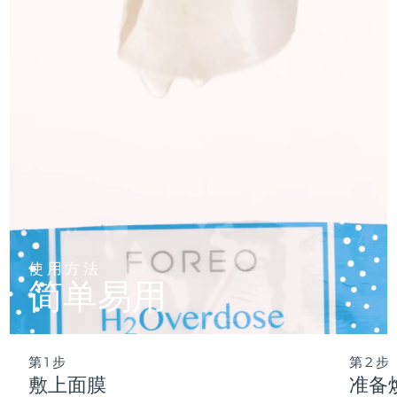
仅需 2 分钟，即可实现肌肤彻底重置——让这份纯净的新生，
轻松融入您最繁忙的晨间节奏。
波兰
预计送达日期
8/11/26
葡萄牙
预计送达日期
8/10/26
波多黎各
预计送达日期
8/12/26
卡塔尔
预计送达日期
8/11/26
留尼汪
预计送达日期
8/15/26
罗马尼亚
预计送达日期
8/10/26
使用方法
简单易用
俄罗斯
预计送达日期
8/18/26
沙特阿拉伯
预计送达日期
8/11/26
第1步
第2步
新加坡
预计送达日期
8/12/26
敷上面膜
准备