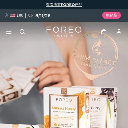
跳
查看所有FOREO产品
转
到
主
要
US
8/11/26
畅销品
内
容
新品
登录
语言
BREAKING NEWS
用户信息
English
Deutsch
Español
我的设备
FAQ™ Pure Beauty-Tech Elixir
Français
Italiano
Português
我的订单
Polski
Svenska
Русский
Türkçe
简体中文
繁體中文
我的地址
issa™ Teeth Whitening Set
我的订阅