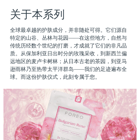
瑞典美肤护理
奥地利
预计送达日期
8/10/26
关于本系列
巴林
预计送达日期
8/11/26
全球最卓越的护肤成分，并非随处可得。它们源自
面部清洁
紧致提拉
特定的山谷、丛林与花园——在这些地方，自然与
比利时
预计送达日期
8/10/26
传统历经数个世纪的打磨，才成就了它们的非凡品
LUNA™ 4 套装
BEAR™ 2 套装
质。
从保加利亚日出时分的玫瑰采收，到新西兰偏
百慕大
预计送达日期
8/16/26
Anti-aging massage
Microcurrent toning
远地区的麦卢卡树林；从日本古老的茶园，到亚马
波斯尼亚和黑塞哥维那
逊雨林乃至热带太平洋群岛——我们的足迹遍布全
预计送达日期
8/13/26
补水保湿
口腔护理
球。而这份护肤仪式，此刻专属于您。
LUNA™ 4 Plus
BEAR™ 2 go
文莱
预计送达日期
8/15/26
UFO™ 3 套装
issa™ 4
Massage, LED heating
Microcurrent toning on-the-go
FAQ™ 抗老护理
Deep facial hydration
Hybrid silicone sonic toothbrush
保加利亚
预计送达日期
8/10/26
NEW
LUNA™ 4 Men
BEAR™ 2 eyes & lips
加拿大
预计送达日期
8/14/26
UFO™ 3 LED
issa™ 4 plus
For men, anti-aging massage
Microcurrent line smoothing device
Near-infrared and red light therapy
Smart hybrid silicone sonic toothbrush
智利
预计送达日期
8/14/26
device
抗老
LED治疗