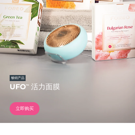
发货国家
美国
预计送达日期
8/11/26
FAQ™ Dual LED Panel
英国
预计送达日期
8/10/26
热门产品
西班牙
预计送达日期
8/10/26
澳大利亚
预计送达日期
8/13/26
法国
预计送达日期
8/10/26
畅销产品
特别优惠
畅销产品
UFO
活力面膜
™
德国
预计送达日期
8/10/26
加拿大
预计送达日期
8/14/26
立即购买
红光疗法
澳大利亚
预计送达日期
8/13/26