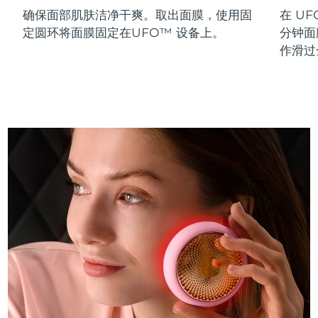
确保面部肌肤洁净干爽。取出面膜，使用固
在 UF
斯洛伐克
预计送达日期
8/10/26
定圆环将面膜固定在UFO™ 设备上。
分钟面
斯洛文尼亚
预计送达日期
8/10/26
作滑过
南非
预计送达日期
8/18/26
韩国
预计送达日期
8/12/26
西班牙
预计送达日期
8/10/26
瑞典
预计送达日期
8/10/26
瑞士
预计送达日期
8/10/26
台湾
预计送达日期
8/15/26
泰国
预计送达日期
8/14/26
土耳其
预计送达日期
8/11/26