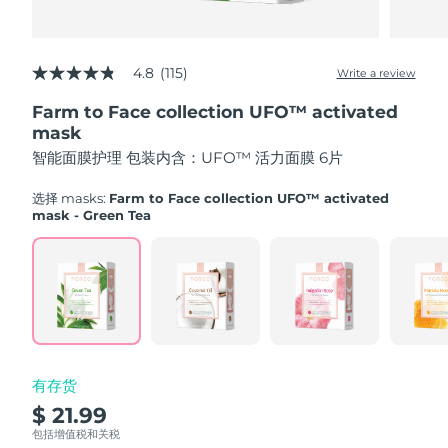
Advanced pore care essentials
以色列
预计送达日期
8/14/26
For healthy hair
18% PAP
护肤品
男士
意大利
预计送达日期
8/10/26
4.8
(115)
Write a review
4.8
out
日本
预计送达日期
8/13/26
Farm to Face collection UFO™ activated
of
5
mask
泽西岛
stars,
预计送达日期
8/15/26
全部购买
智能面膜护理 包装内含：UFO™ 活力面膜 6片
average
rating
哈萨克斯坦
value.
预计送达日期
8/12/26
选择 masks:
Farm to Face collection UFO™ activated
Read
mask - Green Tea
115
FOREO APP
科威特
预计送达日期
8/10/26
Reviews.
Same
page
关于我们
拉脱维亚
预计送达日期
8/10/26
link.
黎巴嫩
预计送达日期
8/11/26
立陶宛
预计送达日期
8/10/26
有存货
$ 21.99
卢森堡
预计送达日期
8/10/26
包括增值税和关税