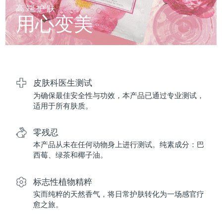
FAQ™ 101
FAQ™ 201
中国
LUNA™ 4 mini
面部提拉护理
预计送达日期
8/10/26
高端护肤
NEW
issa™ 4 smile
UFO™ 3 mini
Clinical anti-aging
LED mask
用心变美
For young skin, T-zone
Premium anti-aging skincare
哥伦比亚
预计送达日期
8/14/26
Hybrid silicone sonic toothbrush
Red light therapy device for young skin
生发
肌肤年轻化
克罗地亚
预计送达日期
8/10/26
FAQ™ 102
FAQ™ 202
LUNA™ 4 go
BEAR™ 设备
FAQ™ 301
FAQ™ 501
issa™ 4 baby
UFO™ 3 go
Advanced clinical anti-aging
LED mask
For travel or gym bag
All premium facelift devices
NEW
塞浦路斯
预计送达日期
8/11/26
LED hair strengthening scalp massager
Full-Spectrum Red Light Therapy
For ages 0-3
Portable red light therapy
皮肤科医生测试
为确保最佳安全性与功效，本产品已通过专业测试，
捷克
预计送达日期
8/10/26
FAQ™ 103
FAQ™ 211
LUNA™ 护肤
保健品
适用于所有肤质。
FAQ™ Scalp Serum
FAQ™ 502
issa™ Teeth Whitening Set
面膜
Luxurious clinical anti-aging set
Anti-aging neck & décolleté LED mask
Premium cleansers & balm
丹麦
预计送达日期
8/10/26
Scalp recovery probiotic serum
Full-Spectrum Red Light Therapy
Dual LED + sonic device & 18% PAP gel
Rejuvenation & hydration
零残忍
专业治疗
爱沙尼亚
预计送达日期
8/10/26
本产品从未在任何动物身上进行测试。纯素成分：巴
FAQ™ P1 Primer
FAQ™ 221
LUNA™ 设备
西莓、绿茶和椰子油。
FAQ™护肤品
ISSA™ 设备
UFO™ 设备
Manuka honey primer
Anti-aging LED hand mask
芬兰
FAQ™ Red Light Serum
预计送达日期
8/10/26
All facial cleansing devices
All FAQ™ skincare
All silicone sonic toothbrushes
All deep facial hydration devices
标志性植物精粹
法国
预计送达日期
8/10/26
脱毛
身体护理
实而纯粹的天然香气，将日常护肤转化为一场感官疗
FAQ™护肤品
FAQ™护肤品
愈之旅。
PEACH™ 2 Pro Max
BEAR™ 2 body
FAQ™产品
FAQ™ skincare
法属波利尼西亚
预计送达日期
8/14/26
All FAQ™ skincare
All FAQ™ skincare