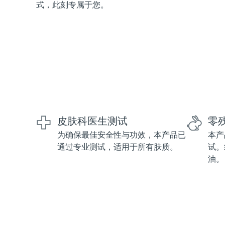
式，此刻专属于您。
红光疗法
瑞典美肤护理
面部清洁
紧致提拉
LUNA™ 4 套装
BEAR™ 2 套装
皮肤科医生测试
零
Anti-aging massage
Microcurrent toning
为确保最佳安全性与功效，本产品已
本产
通过专业测试，适用于所有肤质。
试。
补水保湿
口腔护理
油。
LUNA™ 4 Plus
BEAR™ 2 go
UFO™ 3 套装
issa™ 4
Massage, LED heating
Microcurrent toning on-the-go
Deep facial hydration
Hybrid silicone sonic toothbrush
FAQ™ 抗老护理
LUNA™ 4 Men
BEAR™ 2 eyes & lips
NEW
UFO™ 3 LED
issa™ 4 plus
For men, anti-aging massage
Microcurrent line smoothing device