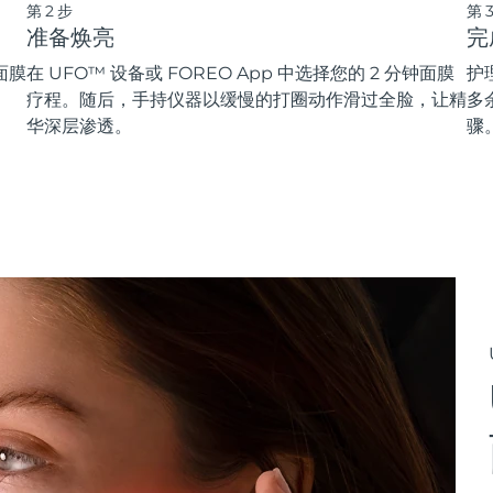
第2步
第
准备焕亮
完
面膜
在 UFO™ 设备或 FOREO App 中选择您的 2 分钟面膜
护
疗程。随后，手持仪器以缓慢的打圈动作滑过全脸，让精
多
华深层渗透。
骤