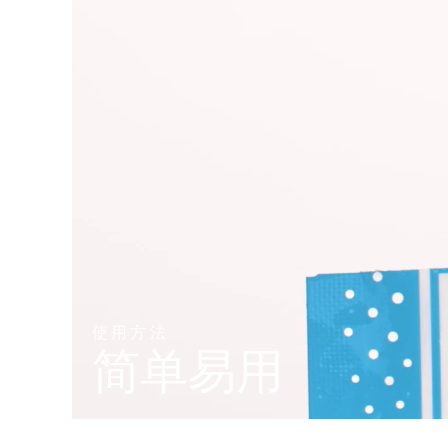
KIWI™ 皮肤护理
All acne treatment devices
All revitalizing eye massagers
Serum
issa™ Teeth Whitening Gel
Advanced pore care essentials
For healthy hair
18% PAP
护肤品
男士
全部购买
FOREO APP
关于我们
使用方法
简单易用