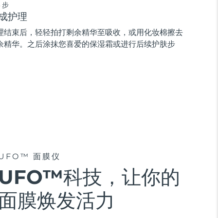
3步
成护理
理结束后，轻轻拍打剩余精华至吸收，或用化妆棉擦去
余精华。之后涂抹您喜爱的保湿霜或进行后续护肤步
。
UFO™ 面膜仪
UFO™科技，让你的
面膜焕发活力