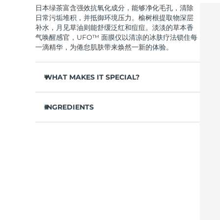
日本绿茶富含强效抗氧化成分，能够净化毛孔，清除
Near-infrared and red light therapy device
Smart hybrid silicone sonic toothbrush
日常污垢堆积，并抵御环境压力。榆树根提取物深层
抗老
LED治疗
补水，月见草油则能舒缓泛红和痘痘。淡淡的草本香
LUNA™ 4 mini
面部提拉护理
气唤醒感官，UFO™ 面膜仪以清凉的冰肤疗法锁住每
FAQ™ 101
FAQ™ 201
UFO™ 3 mini
issa™ 4 smile
For young skin, T-zone
Premium anti-aging skincare
NEW
一滴精华，为倦怠肌肤带来焕然一新的体验。
Clinical anti-aging
LED mask
Red light therapy device for young skin
Hybrid silicone sonic toothbrush
WHAT MAKES IT SPECIAL?
生发
LUNA™ 4 go
BEAR™ 设备
肌肤年轻化
FAQ™ 102
FAQ™ 202
UFO™ 3 go
issa™ 4 baby
For travel or gym bag
All premium facelift devices
FAQ™ 301
FAQ™ 501
松针提取物能够调节皮脂分泌，缩小毛孔，完美控
Advanced clinical anti-aging
LED mask
Portable red light therapy
For ages 0-3
NEW
油。
INGREDIENTS
LED hair strengthening scalp massager
Full-Spectrum Red Light Therapy
葛根提取物可以减轻浮肿，淡化黑眼圈，抚平细
LUNA™ 护肤
水/水/水族，丁二醇，茶叶提取物，1,2-己二醇，羟基
纹，令肌肤焕发活力。
FAQ™ 103
FAQ™ 211
保健品
面膜
issa™ Teeth Whitening Set
苯乙酮，聚丙烯酸钠，泛醇，尿囊素，聚甘油-4 癸酸
Premium cleansers & balm
FAQ™ Scalp Serum
FAQ™ 502
舒缓湿疹、痤疮和肌肤刺激，为需要额外呵护的肌
Luxurious clinical anti-aging set
Anti-aging neck & décolleté LED mask
Rejuvenation & hydration
Dual LED + sonic device & 18% PAP gel
酯，甘草酸二钾，香精/香料，沼泽松叶提取物，榆树
Scalp recovery probiotic serum
Full-Spectrum Red Light Therapy
肤提供舒缓的急救。
根提取物，月见草花提取物，葛根提取物
抵御污染和环境毒素，让肌肤全天自由呼吸。
LUNA™ 设备
专业治疗
FAQ™ P1 Primer
FAQ™ 221
UFO™ 设备
ISSA™ 设备
轻盈配方，吸收迅速，不留残余，令肌肤清爽哑
All facial cleansing devices
FAQ™护肤品
Manuka honey primer
Anti-aging LED hand mask
光，散发自然光泽。
FAQ™ Red Light Serum
All deep facial hydration devices
All silicone sonic toothbrushes
All FAQ™ skincare
仅需 2 分钟，即可实现肌肤彻底重置——让这份纯
净的新生，轻松融入您最繁忙的晨间节奏。