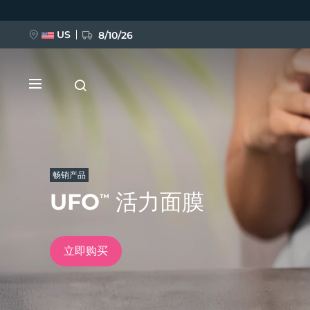
跳
转
到
主
US
8/10/26
要
内
容
畅销产品
UFO
活力面膜
™
新品
BREAKING NEWS
立即购买
FAQ™ Pure Beauty-Tech Elixir