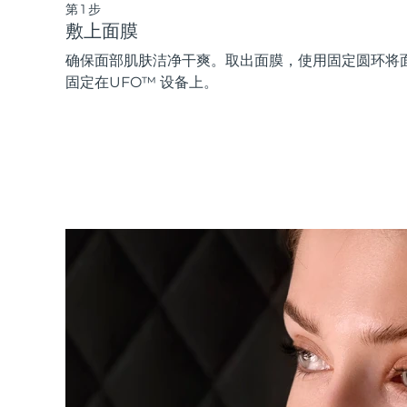
第1步
敷上面膜
确保面部肌肤洁净干爽。取出面膜，使用固定圆环将
固定在UFO™ 设备上。