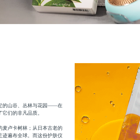
定的山谷、丛林与花园——在
了它们的非凡品质。
的麦卢卡树林；从日本古老的
足迹遍布全球。而这份护肤仪