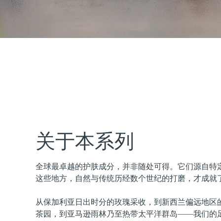
issa™ Teeth Whitening Set
FAQ™ Dual LED Panel
热门产品
关于本系列
全球最卓越的护肤成分，并非随处可得。它们源自特
特别优惠
畅销产品
这些地方，自然与传统历经数个世纪的打磨，才成就
从保加利亚日出时分的玫瑰采收，到新西兰偏远地区
茶园，到亚马逊雨林乃至热带太平洋群岛——我们的