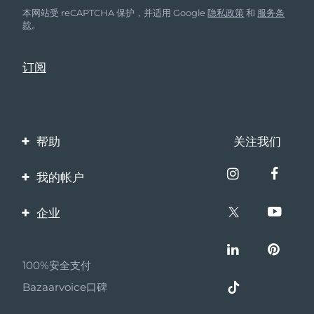
本网站受 reCAPTCHA 保护，并适用 Google
隐私政策
和
服务条
款
。
帮助
关注我们
联系我们
我的帐户
订单与运输
产品注册
企业
保修与退换货
客服支持
关于FOREO
常见问题
100%安全支付
伙伴计划
电池信息
Bazaarvoice口碑
联盟新闻