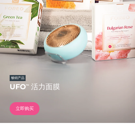
发货国家
美国
预计送达日期
8/10/26
FAQ™ Dual LED Panel
英国
预计送达日期
8/9/26
热门产品
西班牙
预计送达日期
8/9/26
澳大利亚
预计送达日期
8/12/26
法国
预计送达日期
8/9/26
畅销产品
特别优惠
畅销产品
UFO
活力面膜
™
德国
预计送达日期
8/9/26
加拿大
预计送达日期
8/13/26
立即购买
红光疗法
澳大利亚
预计送达日期
8/12/26