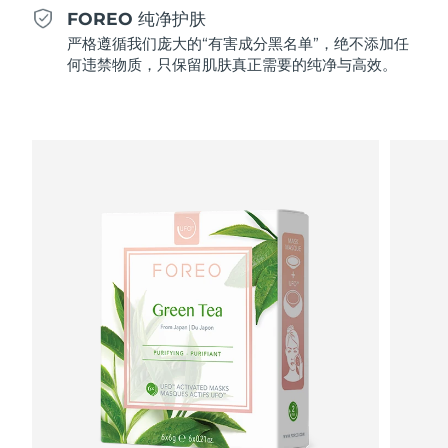
Professional IPL hair removal device
Microcurrent body toning
All hair treatments
All FAQ™ skincare
FOREO 纯净护肤
德国
预计送达日期
8/9/26
严格遵循我们庞大的“有害成分黑名单”，绝不添加任
FAQ™产品
FAQ™产品
痘肌护理
眼部护理
何违禁物质，只保留肌肤真正需要的纯净与高效。
直布罗陀
PEACH™ 2
LUNA™ 4 body
预计送达日期
8/13/26
FAQ™ products
All anti-aging treatments
All LED treatments
ESPADA™ 2 plus
BEAR™ 2 eyes & lips
IPL hair removal
Massaging body brush
All toning treatments
希腊
预计送达日期
8/9/26
Recurring acne LED therapy
Microcurrent line smoothing device
中国香港特别行政区
预计送达日期
8/10/26
PEACH™ 2 go
SUPERCHARGED™ serum
护发
毛孔护理
ESPADA™ 2
IRIS™ 2
Travel-friendly IPL hair removal
Firming body serum
匈牙利
LUNA™ 4 hair
预计送达日期
8/9/26
KIWI™ derma
Acne treatment device
Rejuvenating eye massager
NEW
2-in-1 LED scalp massager
Diamond microdermabrasion .
冰岛
预计送达日期
8/10/26
PEACH™ Cooling Prep Gel
ESPADA™ Blemish Solution
眼部护肤
牙齿美白
Cooling IPL hair removal gel
印度尼西亚
预计送达日期
8/7/26
FLIP™ play advanced
KIWI™
Concentrated acne gel
Advanced eye care treatment
issa™ Teeth Whitening Set
LED light hairbrush
Blackhead remover
爱尔兰
预计送达日期
8/9/26
更多的
Dual LED + sonic device & 18% PAP gel
ESPADA™ 设备
眼部护理设备
马恩岛
预计送达日期
8/11/26
LUNA™ Dual-Peptide Scalp
KIWI™ 皮肤护理
All acne treatment devices
All revitalizing eye massagers
Serum
issa™ Teeth Whitening Gel