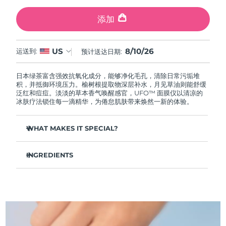
中国澳门特别行政区
预计送达日期
8/11/26
添加
马来西亚
预计送达日期
8/12/26
8/10/26
US
运送到:
预计送达日期:
马耳他
预计送达日期
8/9/26
日本绿茶富含强效抗氧化成分，能够净化毛孔，清除日常污垢堆
墨西哥
预计送达日期
8/13/26
积，并抵御环境压力。榆树根提取物深层补水，月见草油则能舒缓
泛红和痘痘。淡淡的草本香气唤醒感官，UFO™ 面膜仪以清凉的
冰肤疗法锁住每一滴精华，为倦怠肌肤带来焕然一新的体验。
摩纳哥
预计送达日期
8/10/26
WHAT MAKES IT SPECIAL?
荷兰
预计送达日期
8/9/26
松针提取物能够调节皮脂分泌，缩小毛孔，完美控油。
新西兰
预计送达日期
8/9/26
INGREDIENTS
葛根提取物可以减轻浮肿，淡化黑眼圈，抚平细纹，令肌肤焕
发活力。
水/水/水族，丁二醇，茶叶提取物，1,2-己二醇，羟基苯乙酮，聚丙
挪威
预计送达日期
8/9/26
舒缓湿疹、痤疮和肌肤刺激，为需要额外呵护的肌肤提供舒缓
烯酸钠，泛醇，尿囊素，聚甘油-4 癸酸酯，甘草酸二钾，香精/香
的急救。
料，沼泽松叶提取物，榆树根提取物，月见草花提取物，葛根提取
物
阿曼
抵御污染和环境毒素，让肌肤全天自由呼吸。
预计送达日期
8/12/26
轻盈配方，吸收迅速，不留残余，令肌肤清爽哑光，散发自然
光泽。
菲律宾
预计送达日期
8/12/26