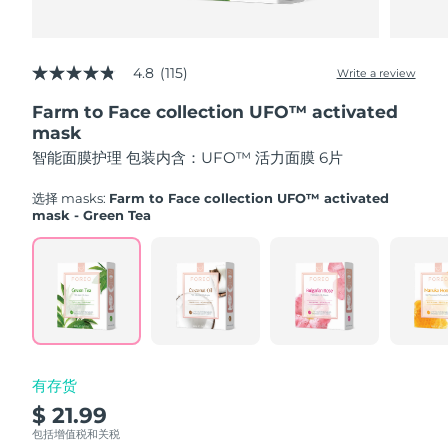
Advanced pore care essentials
以色列
预计送达日期
8/13/26
For healthy hair
18% PAP
护肤品
男士
意大利
预计送达日期
8/9/26
4.8
(115)
Write a review
4.8
out
日本
预计送达日期
8/12/26
Farm to Face collection UFO™ activated
of
5
mask
泽西岛
stars,
预计送达日期
8/14/26
全部购买
智能面膜护理 包装内含：UFO™ 活力面膜 6片
average
rating
哈萨克斯坦
value.
预计送达日期
8/11/26
选择 masks:
Farm to Face collection UFO™ activated
Read
mask - Green Tea
115
FOREO APP
科威特
预计送达日期
8/9/26
Reviews.
Same
page
关于我们
拉脱维亚
预计送达日期
8/9/26
link.
黎巴嫩
预计送达日期
8/10/26
立陶宛
预计送达日期
8/9/26
有存货
$ 21.99
卢森堡
预计送达日期
8/9/26
包括增值税和关税