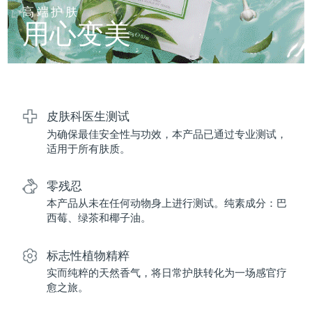
FAQ™ 101
FAQ™ 201
中国
LUNA™ 4 mini
面部提拉护理
预计送达日期
8/9/26
高端护肤
NEW
issa™ 4 smile
UFO™ 3 mini
Clinical anti-aging
LED mask
用心变美
For young skin, T-zone
Premium anti-aging skincare
哥伦比亚
预计送达日期
8/13/26
Hybrid silicone sonic toothbrush
Red light therapy device for young skin
生发
肌肤年轻化
克罗地亚
预计送达日期
8/9/26
FAQ™ 102
FAQ™ 202
LUNA™ 4 go
BEAR™ 设备
FAQ™ 301
FAQ™ 501
issa™ 4 baby
UFO™ 3 go
Advanced clinical anti-aging
LED mask
For travel or gym bag
All premium facelift devices
NEW
塞浦路斯
预计送达日期
8/10/26
LED hair strengthening scalp massager
Full-Spectrum Red Light Therapy
For ages 0-3
Portable red light therapy
皮肤科医生测试
为确保最佳安全性与功效，本产品已通过专业测试，
捷克
预计送达日期
8/9/26
FAQ™ 103
FAQ™ 211
LUNA™ 护肤
保健品
适用于所有肤质。
FAQ™ Scalp Serum
FAQ™ 502
issa™ Teeth Whitening Set
面膜
Luxurious clinical anti-aging set
Anti-aging neck & décolleté LED mask
Premium cleansers & balm
丹麦
预计送达日期
8/9/26
Scalp recovery probiotic serum
Full-Spectrum Red Light Therapy
Dual LED + sonic device & 18% PAP gel
Rejuvenation & hydration
零残忍
专业治疗
爱沙尼亚
预计送达日期
8/9/26
本产品从未在任何动物身上进行测试。纯素成分：巴
FAQ™ P1 Primer
FAQ™ 221
LUNA™ 设备
西莓、绿茶和椰子油。
FAQ™护肤品
ISSA™ 设备
UFO™ 设备
Manuka honey primer
Anti-aging LED hand mask
芬兰
FAQ™ Red Light Serum
预计送达日期
8/9/26
All facial cleansing devices
All FAQ™ skincare
All silicone sonic toothbrushes
All deep facial hydration devices
标志性植物精粹
法国
预计送达日期
8/9/26
脱毛
身体护理
实而纯粹的天然香气，将日常护肤转化为一场感官疗
FAQ™护肤品
FAQ™护肤品
愈之旅。
PEACH™ 2 Pro Max
BEAR™ 2 body
FAQ™产品
FAQ™ skincare
法属波利尼西亚
预计送达日期
8/13/26
All FAQ™ skincare
All FAQ™ skincare