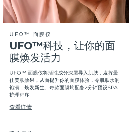
阿拉伯联合酋长国
预计送达日期
8/10/26
英国
预计送达日期
8/9/26
UFO™ 面膜仪
美国
预计送达日期
8/10/26
UFO™科技，让你的面
乌兹别克斯坦
膜焕发活力
预计送达日期
8/14/26
越南
预计送达日期
8/15/26
UFO™ 面膜仪将活性成分深层导入肌肤，发挥最
佳美肤效果，从而提升你的面膜体验，令肌肤水润
饱满，焕发新生。每款面膜均配备2分钟预设SPA
护理程序。
查看详情