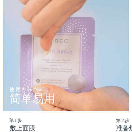
仅需 2 分钟，即可实现肌肤彻底重置——让这份纯净的新生，
轻松融入您最繁忙的晨间节奏。
波兰
预计送达日期
8/10/26
葡萄牙
预计送达日期
8/9/26
波多黎各
预计送达日期
8/11/26
卡塔尔
预计送达日期
8/10/26
留尼汪
预计送达日期
8/14/26
罗马尼亚
预计送达日期
8/9/26
使用方法
简单易用
俄罗斯
预计送达日期
8/17/26
沙特阿拉伯
预计送达日期
8/10/26
第1步
第2步
新加坡
预计送达日期
8/11/26
敷上面膜
准备