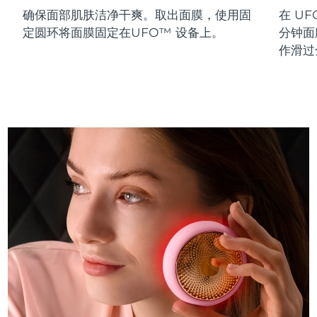
确保面部肌肤洁净干爽。取出面膜，使用固
在 UF
斯洛伐克
预计送达日期
8/9/26
定圆环将面膜固定在UFO™ 设备上。
分钟面
斯洛文尼亚
预计送达日期
8/9/26
作滑过
南非
预计送达日期
8/17/26
韩国
预计送达日期
8/11/26
西班牙
预计送达日期
8/9/26
瑞典
预计送达日期
8/9/26
瑞士
预计送达日期
8/9/26
台湾
预计送达日期
8/14/26
泰国
预计送达日期
8/13/26
土耳其
预计送达日期
8/10/26