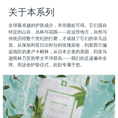
瑞典美肤护理
奥地利
预计送达日期
8/9/26
关于本系列
巴林
预计送达日期
8/10/26
全球最卓越的护肤成分，并非随处可得。它们源自
面部清洁
紧致提拉
特定的山谷、丛林与花园——在这些地方，自然与
比利时
预计送达日期
8/9/26
传统历经数个世纪的打磨，才成就了它们的非凡品
LUNA™ 4 套装
BEAR™ 2 套装
质。
从保加利亚日出时分的玫瑰采收，到新西兰偏
百慕大
预计送达日期
8/15/26
Anti-aging massage
Microcurrent toning
远地区的麦卢卡树林；从日本古老的茶园，到亚马
波斯尼亚和黑塞哥维那
逊雨林乃至热带太平洋群岛——我们的足迹遍布全
预计送达日期
8/12/26
补水保湿
口腔护理
球。而这份护肤仪式，此刻专属于您。
LUNA™ 4 Plus
BEAR™ 2 go
文莱
预计送达日期
8/14/26
UFO™ 3 套装
issa™ 4
Massage, LED heating
Microcurrent toning on-the-go
FAQ™ 抗老护理
Deep facial hydration
Hybrid silicone sonic toothbrush
保加利亚
预计送达日期
8/9/26
NEW
LUNA™ 4 Men
BEAR™ 2 eyes & lips
加拿大
预计送达日期
8/13/26
UFO™ 3 LED
issa™ 4 plus
For men, anti-aging massage
Microcurrent line smoothing device
Near-infrared and red light therapy
Smart hybrid silicone sonic toothbrush
智利
预计送达日期
8/13/26
device
抗老
LED治疗