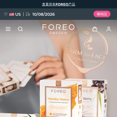
跳
查看所有FOREO产品
转
到
主
要
US
10/08/2026
畅销品
内
容
新品
登录
语言
BREAKING NEWS
用户信息
English
Deutsch
Español
我的设备
FAQ™ Pure Beauty-Tech Elixir
Français
Italiano
Português
我的订单
Polski
Svenska
Русский
Türkçe
简体中文
繁體中文
我的地址
issa™ Teeth Whitening Set
我的订阅