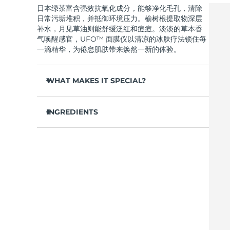
日本绿茶富含强效抗氧化成分，能够净化毛孔，清除
Near-infrared and red light therapy device
Smart hybrid silicone sonic toothbrush
日常污垢堆积，并抵御环境压力。榆树根提取物深层
抗老
LED治疗
补水，月见草油则能舒缓泛红和痘痘。淡淡的草本香
LUNA™ 4 mini
面部提拉护理
气唤醒感官，UFO™ 面膜仪以清凉的冰肤疗法锁住每
FAQ™ 101
FAQ™ 201
UFO™ 3 mini
issa™ 4 smile
For young skin, T-zone
Premium anti-aging skincare
NEW
一滴精华，为倦怠肌肤带来焕然一新的体验。
Clinical anti-aging
LED mask
Red light therapy device for young skin
Hybrid silicone sonic toothbrush
WHAT MAKES IT SPECIAL?
生发
LUNA™ 4 go
BEAR™ 设备
肌肤年轻化
FAQ™ 102
FAQ™ 202
UFO™ 3 go
issa™ 4 baby
For travel or gym bag
All premium facelift devices
FAQ™ 301
FAQ™ 501
松针提取物能够调节皮脂分泌，缩小毛孔，完美控
Advanced clinical anti-aging
LED mask
Portable red light therapy
For ages 0-3
NEW
油。
INGREDIENTS
LED hair strengthening scalp massager
Full-Spectrum Red Light Therapy
葛根提取物可以减轻浮肿，淡化黑眼圈，抚平细
LUNA™ 护肤
水/水/水族，丁二醇，茶叶提取物，1,2-己二醇，羟基
纹，令肌肤焕发活力。
FAQ™ 103
FAQ™ 211
保健品
面膜
issa™ Teeth Whitening Set
苯乙酮，聚丙烯酸钠，泛醇，尿囊素，聚甘油-4 癸酸
Premium cleansers & balm
FAQ™ Scalp Serum
FAQ™ 502
舒缓湿疹、痤疮和肌肤刺激，为需要额外呵护的肌
Luxurious clinical anti-aging set
Anti-aging neck & décolleté LED mask
Rejuvenation & hydration
Dual LED + sonic device & 18% PAP gel
酯，甘草酸二钾，香精/香料，沼泽松叶提取物，榆树
Scalp recovery probiotic serum
Full-Spectrum Red Light Therapy
肤提供舒缓的急救。
根提取物，月见草花提取物，葛根提取物
抵御污染和环境毒素，让肌肤全天自由呼吸。
LUNA™ 设备
专业治疗
FAQ™ P1 Primer
FAQ™ 221
UFO™ 设备
ISSA™ 设备
轻盈配方，吸收迅速，不留残余，令肌肤清爽哑
All facial cleansing devices
FAQ™护肤品
Manuka honey primer
Anti-aging LED hand mask
光，散发自然光泽。
FAQ™ Red Light Serum
All deep facial hydration devices
All silicone sonic toothbrushes
All FAQ™ skincare
仅需 2 分钟，即可实现肌肤彻底重置——让这份纯
净的新生，轻松融入您最繁忙的晨间节奏。