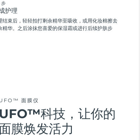
3步
成护理
理结束后，轻轻拍打剩余精华至吸收，或用化妆棉擦去
余精华。之后涂抹您喜爱的保湿霜或进行后续护肤步
。
UFO™ 面膜仪
UFO™科技，让你的
面膜焕发活力