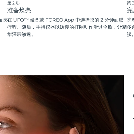
第2步
第
准备焕亮
完
面膜
在 UFO™ 设备或 FOREO App 中选择您的 2 分钟面膜
护
疗程。随后，手持仪器以缓慢的打圈动作滑过全脸，让精
多
华深层渗透。
骤