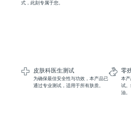
式，此刻专属于您。
红光疗法
瑞典美肤护理
面部清洁
紧致提拉
LUNA™ 4 套装
BEAR™ 2 套装
皮肤科医生测试
零
Anti-aging massage
Microcurrent toning
为确保最佳安全性与功效，本产品已
本产
通过专业测试，适用于所有肤质。
试。
补水保湿
口腔护理
油。
LUNA™ 4 Plus
BEAR™ 2 go
UFO™ 3 套装
issa™ 4
Massage, LED heating
Microcurrent toning on-the-go
Deep facial hydration
Hybrid silicone sonic toothbrush
FAQ™ 抗老护理
LUNA™ 4 Men
BEAR™ 2 eyes & lips
NEW
UFO™ 3 LED
issa™ 4 plus
For men, anti-aging massage
Microcurrent line smoothing device