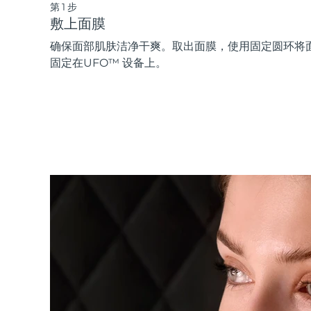
第1步
敷上面膜
确保面部肌肤洁净干爽。取出面膜，使用固定圆环将
固定在UFO™ 设备上。