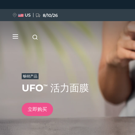
跳
转
到
主
US
8/10/26
要
内
容
畅销产品
UFO
活力面膜
™
新品
BREAKING NEWS
立即购买
FAQ™ Pure Beauty-Tech Elixir