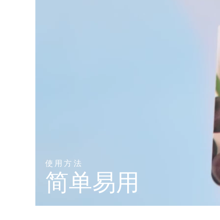
KIWI™ 皮肤护理
All acne treatment devices
All revitalizing eye massagers
Serum
issa™ Teeth Whitening Gel
Advanced pore care essentials
For healthy hair
18% PAP
护肤品
男士
全部购买
FOREO APP
关于我们
使用方法
简单易用