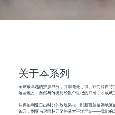
issa™ Teeth Whitening Set
FAQ™ Dual LED Panel
热门产品
关于本系列
全球最卓越的护肤成分，并非随处可得。它们源自特
特别优惠
畅销产品
这些地方，自然与传统历经数个世纪的打磨，才成就
从保加利亚日出时分的玫瑰采收，到新西兰偏远地区
茶园，到亚马逊雨林乃至热带太平洋群岛——我们的