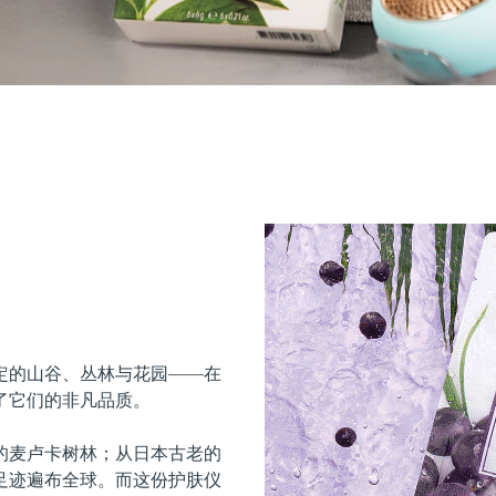
定的山谷、丛林与花园——在
了它们的非凡品质。
的麦卢卡树林；从日本古老的
足迹遍布全球。而这份护肤仪