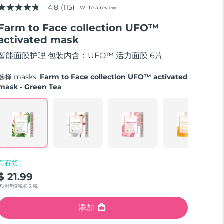
4.8
(115)
Write a review
4.8
out
Farm to Face collection UFO™
of
5
activated mask
stars,
average
智能面膜护理 包装内含：UFO™ 活力面膜 6片
rating
value.
Read
选择 masks:
Farm to Face collection UFO™ activated
115
mask - Green Tea
Reviews.
Same
page
link.
有存货
$ 21.99
包括增值税和关税
添加