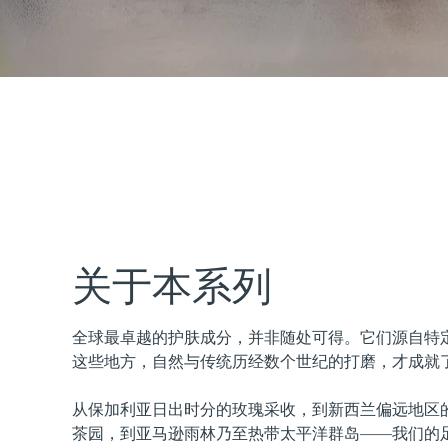
issa™ Teeth Whitening Set
FAQ™ Dual LED Panel
热门产品
关于本系列
全球最卓越的护肤成分，并非随处可得。它们源自特
特别优惠
畅销产品
这些地方，自然与传统历经数个世纪的打磨，才成就
从保加利亚日出时分的玫瑰采收，到新西兰偏远地区
茶园，到亚马逊雨林乃至热带太平洋群岛——我们的