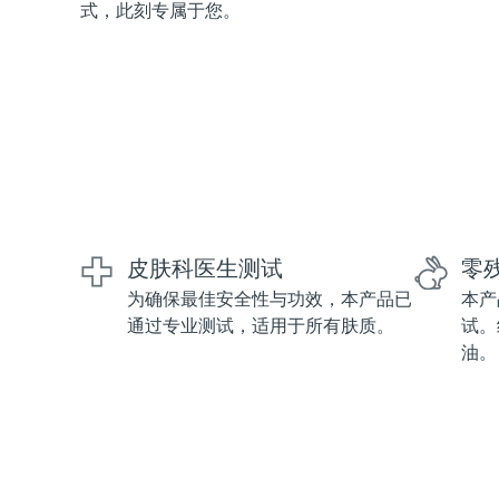
式，此刻专属于您。
红光疗法
瑞典美肤护理
面部清洁
紧致提拉
LUNA™ 4 套装
BEAR™ 2 套装
皮肤科医生测试
零
Anti-aging massage
Microcurrent toning
为确保最佳安全性与功效，本产品已
本产
通过专业测试，适用于所有肤质。
试。
补水保湿
口腔护理
油。
LUNA™ 4 Plus
BEAR™ 2 go
UFO™ 3 套装
issa™ 4
Massage, LED heating
Microcurrent toning on-the-go
Deep facial hydration
Hybrid silicone sonic toothbrush
FAQ™ 抗老护理
LUNA™ 4 Men
BEAR™ 2 eyes & lips
NEW
UFO™ 3 LED
issa™ 4 plus
For men, anti-aging massage
Microcurrent line smoothing device