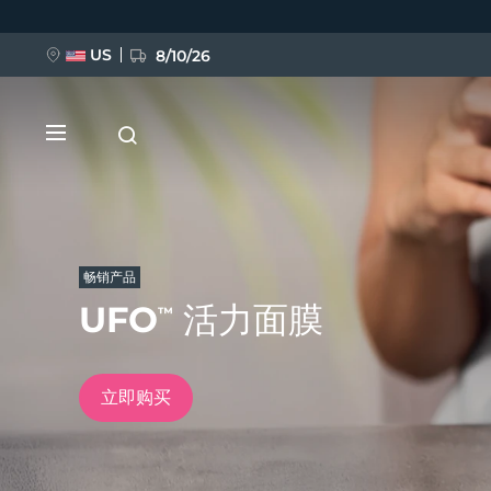
跳
转
到
主
US
8/10/26
要
内
容
畅销产品
UFO
活力面膜
™
新品
BREAKING NEWS
立即购买
FAQ™ Pure Beauty-Tech Elixir