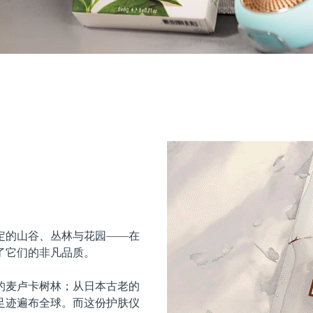
定的山谷、丛林与花园——在
了它们的非凡品质。
的麦卢卡树林；从日本古老的
足迹遍布全球。而这份护肤仪