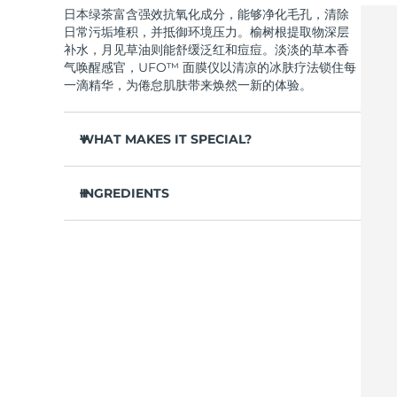
日本绿茶富含强效抗氧化成分，能够净化毛孔，清除
Near-infrared and red light therapy device
Smart hybrid silicone sonic toothbrush
日常污垢堆积，并抵御环境压力。榆树根提取物深层
抗老
LED治疗
补水，月见草油则能舒缓泛红和痘痘。淡淡的草本香
LUNA™ 4 mini
面部提拉护理
气唤醒感官，UFO™ 面膜仪以清凉的冰肤疗法锁住每
FAQ™ 101
FAQ™ 201
UFO™ 3 mini
issa™ 4 smile
For young skin, T-zone
Premium anti-aging skincare
NEW
一滴精华，为倦怠肌肤带来焕然一新的体验。
Clinical anti-aging
LED mask
Red light therapy device for young skin
Hybrid silicone sonic toothbrush
WHAT MAKES IT SPECIAL?
生发
LUNA™ 4 go
BEAR™ 设备
肌肤年轻化
FAQ™ 102
FAQ™ 202
UFO™ 3 go
issa™ 4 baby
For travel or gym bag
All premium facelift devices
FAQ™ 301
FAQ™ 501
松针提取物能够调节皮脂分泌，缩小毛孔，完美控
Advanced clinical anti-aging
LED mask
Portable red light therapy
For ages 0-3
NEW
油。
INGREDIENTS
LED hair strengthening scalp massager
Full-Spectrum Red Light Therapy
葛根提取物可以减轻浮肿，淡化黑眼圈，抚平细
LUNA™ 护肤
水/水/水族，丁二醇，茶叶提取物，1,2-己二醇，羟基
纹，令肌肤焕发活力。
FAQ™ 103
FAQ™ 211
保健品
面膜
issa™ Teeth Whitening Set
苯乙酮，聚丙烯酸钠，泛醇，尿囊素，聚甘油-4 癸酸
Premium cleansers & balm
FAQ™ Scalp Serum
FAQ™ 502
舒缓湿疹、痤疮和肌肤刺激，为需要额外呵护的肌
Luxurious clinical anti-aging set
Anti-aging neck & décolleté LED mask
Rejuvenation & hydration
Dual LED + sonic device & 18% PAP gel
酯，甘草酸二钾，香精/香料，沼泽松叶提取物，榆树
Scalp recovery probiotic serum
Full-Spectrum Red Light Therapy
肤提供舒缓的急救。
根提取物，月见草花提取物，葛根提取物
抵御污染和环境毒素，让肌肤全天自由呼吸。
LUNA™ 设备
专业治疗
FAQ™ P1 Primer
FAQ™ 221
UFO™ 设备
ISSA™ 设备
轻盈配方，吸收迅速，不留残余，令肌肤清爽哑
All facial cleansing devices
FAQ™护肤品
Manuka honey primer
Anti-aging LED hand mask
光，散发自然光泽。
FAQ™ Red Light Serum
All deep facial hydration devices
All silicone sonic toothbrushes
All FAQ™ skincare
仅需 2 分钟，即可实现肌肤彻底重置——让这份纯
净的新生，轻松融入您最繁忙的晨间节奏。