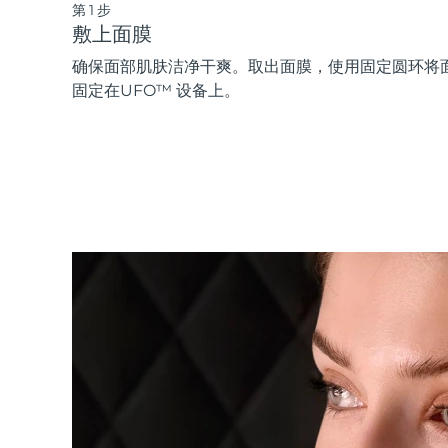
第1步
敷上面膜
确保面部肌肤洁净干爽。取出面膜，使用固定圆环将
固定在UFO™ 设备上。