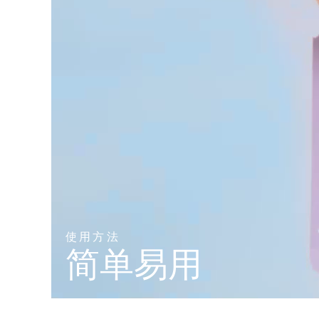
KIWI™ 皮肤护理
All acne treatment devices
All revitalizing eye massagers
Serum
issa™ Teeth Whitening Gel
Advanced pore care essentials
For healthy hair
18% PAP
护肤品
男士
全部购买
FOREO APP
关于我们
使用方法
简单易用