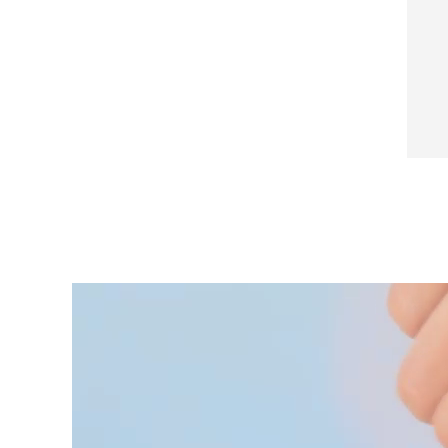
脱毛
FAQ™护肤品
身体护理
FAQ™护肤品
FAQ™产品
FAQ™ skincare
All FAQ™ skincare
All FAQ™ skincare
PEACH™ 2 Pro Max
BEAR™ 2 body
All hair treatments
All FAQ™ skincare
Professional IPL hair removal device
Microcurrent body toning
FAQ™产品
FAQ™产品
痘肌护理
FAQ™ products
眼部护理
All anti-aging treatments
All LED treatments
PEACH™ 2
LUNA™ 4 body
All toning treatments
ESPADA™ 2 plus
BEAR™ 2 eyes & lips
IPL hair removal
Massaging body brush
Recurring acne LED therapy
Microcurrent line smoothing device
PEACH™ 2 go
SUPERCHARGED™ serum
护发
毛孔护理
ESPADA™ 2
IRIS™ 2
Travel-friendly IPL hair removal
Firming body serum
LUNA™ 4 hair
KIWI™ derma
Acne treatment device
Rejuvenating eye massager
NEW
2-in-1 LED scalp massager
Diamond microdermabrasion .
PEACH™ Cooling Prep Gel
ESPADA™ Blemish Solution
眼部护肤
牙齿美白
Cooling IPL hair removal gel
FLIP™ play advanced
KIWI™
Concentrated acne gel
Advanced eye care treatment
issa™ Teeth Whitening Set
LED light hairbrush
Blackhead remover
Dual LED + sonic device & 18% PAP gel
更多的
ESPADA™ 设备
眼部护理设备
LUNA™ Dual-Peptide Scalp