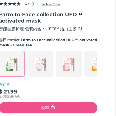
4.8
(115)
Write a review
4.8
out
Farm to Face collection UFO™
of
5
activated mask
stars,
average
智能面膜护理 包装内含：UFO™ 活力面膜 6片
rating
value.
Read
选择 masks:
Farm to Face collection UFO™ activated
115
mask - Green Tea
Reviews.
Same
page
link.
有存货
$ 21.99
包括增值税和关税
添加