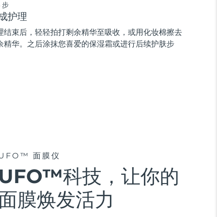
3步
成护理
理结束后，轻轻拍打剩余精华至吸收，或用化妆棉擦去
余精华。之后涂抹您喜爱的保湿霜或进行后续护肤步
。
UFO™ 面膜仪
UFO™科技，让你的
面膜焕发活力