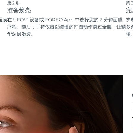
第2步
第
准备焕亮
完
面膜
在 UFO™ 设备或 FOREO App 中选择您的 2 分钟面膜
护
疗程。随后，手持仪器以缓慢的打圈动作滑过全脸，让精
多
华深层渗透。
骤