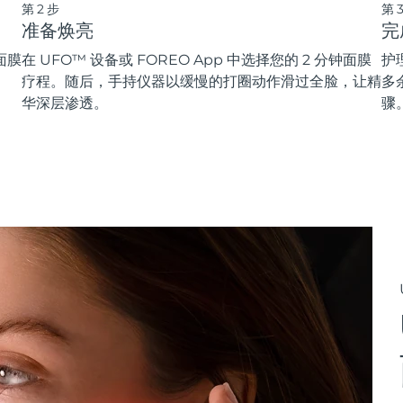
第2步
第
准备焕亮
完
面膜
在 UFO™ 设备或 FOREO App 中选择您的 2 分钟面膜
护
疗程。随后，手持仪器以缓慢的打圈动作滑过全脸，让精
多
华深层渗透。
骤