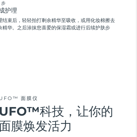
3步
成护理
理结束后，轻轻拍打剩余精华至吸收，或用化妆棉擦去
余精华。之后涂抹您喜爱的保湿霜或进行后续护肤步
。
UFO™ 面膜仪
UFO™科技，让你的
面膜焕发活力