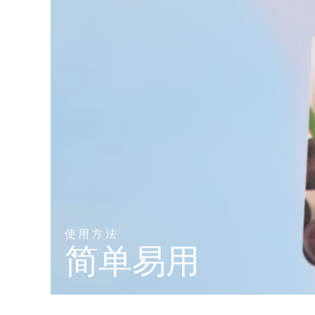
KIWI™ 皮肤护理
All acne treatment devices
All revitalizing eye massagers
Serum
issa™ Teeth Whitening Gel
Advanced pore care essentials
For healthy hair
18% PAP
护肤品
男士
全部购买
FOREO APP
关于我们
使用方法
简单易用