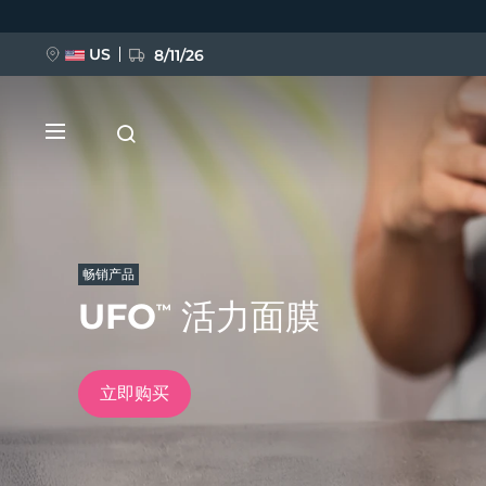
跳
转
到
主
US
8/11/26
要
内
容
畅销产品
UFO
活力面膜
™
新品
BREAKING NEWS
立即购买
FAQ™ Pure Beauty-Tech Elixir