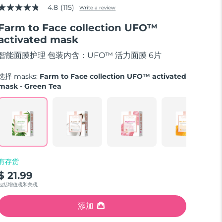
4.8
(115)
Write a review
4.8
out
Farm to Face collection UFO™
of
5
activated mask
stars,
average
智能面膜护理 包装内含：UFO™ 活力面膜 6片
rating
value.
Read
选择 masks:
Farm to Face collection UFO™ activated
115
mask - Green Tea
Reviews.
Same
page
link.
有存货
$ 21.99
包括增值税和关税
添加