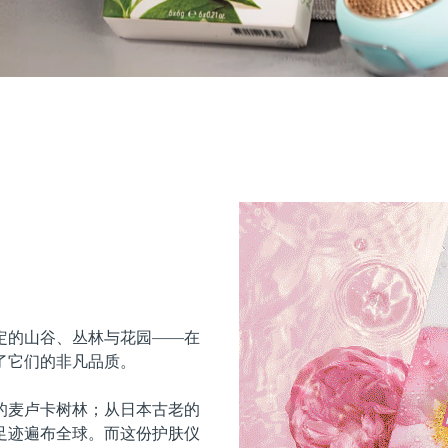
定的山谷、丛林与花园——在
了它们的非凡品质。
的麦卢卡树林；从日本古老的
足迹遍布全球。而这份护肤仪