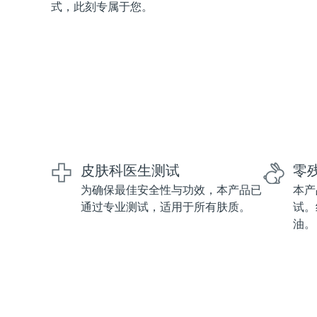
式，此刻专属于您。
红光疗法
瑞典美肤护理
面部清洁
紧致提拉
LUNA™ 4 套装
BEAR™ 2 套装
皮肤科医生测试
零
Anti-aging massage
Microcurrent toning
为确保最佳安全性与功效，本产品已
本产
通过专业测试，适用于所有肤质。
试。
补水保湿
口腔护理
油。
LUNA™ 4 Plus
BEAR™ 2 go
UFO™ 3 套装
issa™ 4
Massage, LED heating
Microcurrent toning on-the-go
Deep facial hydration
Hybrid silicone sonic toothbrush
FAQ™ 抗老护理
LUNA™ 4 Men
BEAR™ 2 eyes & lips
NEW
UFO™ 3 LED
issa™ 4 plus
For men, anti-aging massage
Microcurrent line smoothing device