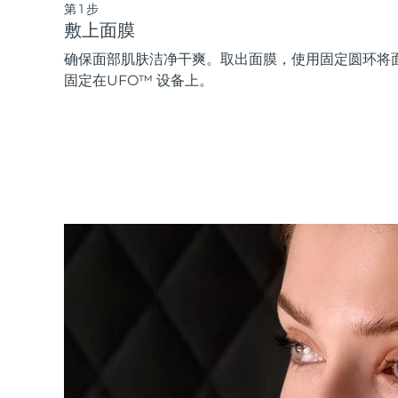
第1步
敷上面膜
确保面部肌肤洁净干爽。取出面膜，使用固定圆环将
固定在UFO™ 设备上。