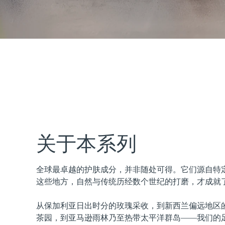
issa™ Teeth Whitening Set
FAQ™ Dual LED Panel
热门产品
关于本系列
全球最卓越的护肤成分，并非随处可得。它们源自特
特别优惠
畅销产品
这些地方，自然与传统历经数个世纪的打磨，才成就
从保加利亚日出时分的玫瑰采收，到新西兰偏远地区
茶园，到亚马逊雨林乃至热带太平洋群岛——我们的