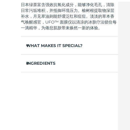
日本绿茶富含强效抗氧化成分，能够净化毛孔，清除
Near-infrared and red light therapy device
Smart hybrid silicone sonic toothbrush
日常污垢堆积，并抵御环境压力。榆树根提取物深层
抗老
LED治疗
补水，月见草油则能舒缓泛红和痘痘。淡淡的草本香
LUNA™ 4 mini
面部提拉护理
气唤醒感官，UFO™ 面膜仪以清凉的冰肤疗法锁住每
FAQ™ 101
FAQ™ 201
UFO™ 3 mini
issa™ 4 smile
For young skin, T-zone
Premium anti-aging skincare
NEW
一滴精华，为倦怠肌肤带来焕然一新的体验。
Clinical anti-aging
LED mask
Red light therapy device for young skin
Hybrid silicone sonic toothbrush
WHAT MAKES IT SPECIAL?
生发
LUNA™ 4 go
BEAR™ 设备
肌肤年轻化
FAQ™ 102
FAQ™ 202
UFO™ 3 go
issa™ 4 baby
For travel or gym bag
All premium facelift devices
FAQ™ 301
FAQ™ 501
松针提取物能够调节皮脂分泌，缩小毛孔，完美控
Advanced clinical anti-aging
LED mask
Portable red light therapy
For ages 0-3
NEW
油。
INGREDIENTS
LED hair strengthening scalp massager
Full-Spectrum Red Light Therapy
葛根提取物可以减轻浮肿，淡化黑眼圈，抚平细
LUNA™ 护肤
水/水/水族，丁二醇，茶叶提取物，1,2-己二醇，羟基
纹，令肌肤焕发活力。
FAQ™ 103
FAQ™ 211
保健品
面膜
issa™ Teeth Whitening Set
苯乙酮，聚丙烯酸钠，泛醇，尿囊素，聚甘油-4 癸酸
Premium cleansers & balm
FAQ™ Scalp Serum
FAQ™ 502
舒缓湿疹、痤疮和肌肤刺激，为需要额外呵护的肌
Luxurious clinical anti-aging set
Anti-aging neck & décolleté LED mask
Rejuvenation & hydration
Dual LED + sonic device & 18% PAP gel
酯，甘草酸二钾，香精/香料，沼泽松叶提取物，榆树
Scalp recovery probiotic serum
Full-Spectrum Red Light Therapy
肤提供舒缓的急救。
根提取物，月见草花提取物，葛根提取物
抵御污染和环境毒素，让肌肤全天自由呼吸。
LUNA™ 设备
专业治疗
FAQ™ P1 Primer
FAQ™ 221
UFO™ 设备
ISSA™ 设备
轻盈配方，吸收迅速，不留残余，令肌肤清爽哑
All facial cleansing devices
FAQ™护肤品
Manuka honey primer
Anti-aging LED hand mask
光，散发自然光泽。
FAQ™ Red Light Serum
All deep facial hydration devices
All silicone sonic toothbrushes
All FAQ™ skincare
仅需 2 分钟，即可实现肌肤彻底重置——让这份纯
净的新生，轻松融入您最繁忙的晨间节奏。