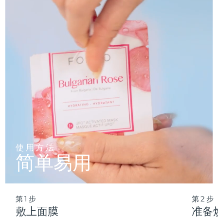
仅需 2 分钟，即可实现肌肤彻底重置——让这份纯净的新生，
轻松融入您最繁忙的晨间节奏。
波兰
预计送达日期
09/08/2026
葡萄牙
预计送达日期
08/08/2026
波多黎各
预计送达日期
10/08/2026
卡塔尔
预计送达日期
09/08/2026
留尼汪
预计送达日期
13/08/2026
罗马尼亚
预计送达日期
08/08/2026
使用方法
简单易用
俄罗斯
预计送达日期
16/08/2026
沙特阿拉伯
预计送达日期
09/08/2026
第1步
第2步
新加坡
预计送达日期
10/08/2026
敷上面膜
准备