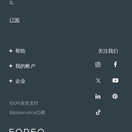
款
。
帮助
关注我们
联系我们
我的帐户
订单与运输
产品注册
企业
保修与退换货
客服支持
关于FOREO
常见问题
100%安全支付
伙伴计划
电池信息
Bazaarvoice口碑
联盟新闻
MYSA