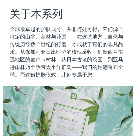
瑞典美肤护理
奥地利
预计送达日期
08/08/2026
关于本系列
巴林
预计送达日期
09/08/2026
全球最卓越的护肤成分，并非随处可得。它们源自
面部清洁
紧致提拉
特定的山谷、丛林与花园——在这些地方，自然与
比利时
预计送达日期
08/08/2026
传统历经数个世纪的打磨，才成就了它们的非凡品
LUNA™ 4 套装
BEAR™ 2 套装
质。
从保加利亚日出时分的玫瑰采收，到新西兰偏
百慕大
预计送达日期
14/08/2026
Anti-aging massage
Microcurrent toning
远地区的麦卢卡树林；从日本古老的茶园，到亚马
波斯尼亚和黑塞哥维那
逊雨林乃至热带太平洋群岛——我们的足迹遍布全
预计送达日期
11/08/2026
补水保湿
口腔护理
球。而这份护肤仪式，此刻专属于您。
LUNA™ 4 Plus
BEAR™ 2 go
文莱
预计送达日期
13/08/2026
UFO™ 3 套装
issa™ 4
Massage, LED heating
Microcurrent toning on-the-go
FAQ™ 抗老护理
Deep facial hydration
Hybrid silicone sonic toothbrush
保加利亚
预计送达日期
08/08/2026
NEW
LUNA™ 4 Men
BEAR™ 2 eyes & lips
加拿大
预计送达日期
12/08/2026
UFO™ 3 LED
issa™ 4 plus
For men, anti-aging massage
Microcurrent line smoothing device
Near-infrared and red light therapy
Smart hybrid silicone sonic toothbrush
智利
预计送达日期
12/08/2026
device
抗老
LED治疗