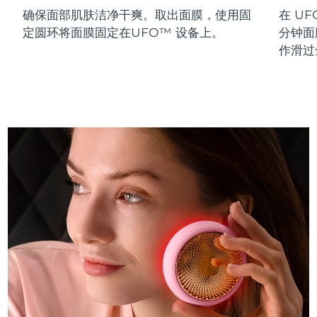
确保面部肌肤洁净干爽。取出面膜，使用固
在 UF
斯洛伐克
预计送达日期
08/08/2026
定圆环将面膜固定在UFO™ 设备上。
分钟面
斯洛文尼亚
预计送达日期
08/08/2026
作滑过
南非
预计送达日期
16/08/2026
韩国
预计送达日期
10/08/2026
西班牙
预计送达日期
08/08/2026
瑞典
预计送达日期
08/08/2026
瑞士
预计送达日期
08/08/2026
台湾
预计送达日期
13/08/2026
泰国
预计送达日期
12/08/2026
土耳其
预计送达日期
09/08/2026