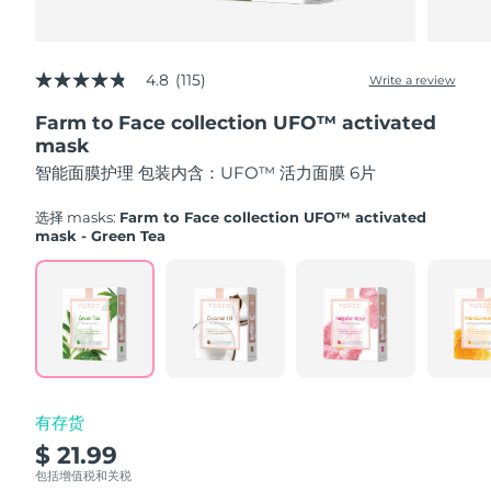
Advanced pore care essentials
以色列
预计送达日期
12/08/2026
For healthy hair
18% PAP
护肤品
男士
意大利
预计送达日期
08/08/2026
4.8
(115)
Write a review
4.8
out
日本
预计送达日期
11/08/2026
Farm to Face collection UFO™ activated
of
5
mask
泽西岛
stars,
预计送达日期
13/08/2026
全部购买
智能面膜护理 包装内含：UFO™ 活力面膜 6片
average
rating
哈萨克斯坦
value.
预计送达日期
10/08/2026
选择 masks:
Farm to Face collection UFO™ activated
Read
mask - Green Tea
115
FOREO APP
科威特
预计送达日期
08/08/2026
Reviews.
Same
page
关于我们
拉脱维亚
预计送达日期
08/08/2026
link.
黎巴嫩
预计送达日期
09/08/2026
立陶宛
预计送达日期
08/08/2026
有存货
$ 21.99
卢森堡
预计送达日期
08/08/2026
包括增值税和关税