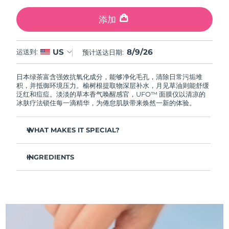
中国澳门特别行政区
预计送达日期
10/08/2026
添加
马来西亚
预计送达日期
11/08/2026
8/9/26
US
运送到:
预计送达日期:
马耳他
预计送达日期
08/08/2026
日本绿茶富含强效抗氧化成分，能够净化毛孔，清除日常污垢堆
墨西哥
预计送达日期
12/08/2026
积，并抵御环境压力。榆树根提取物深层补水，月见草油则能舒缓
泛红和痘痘。淡淡的草本香气唤醒感官，UFO™ 面膜仪以清凉的
冰肤疗法锁住每一滴精华，为倦怠肌肤带来焕然一新的体验。
摩纳哥
预计送达日期
09/08/2026
WHAT MAKES IT SPECIAL?
荷兰
预计送达日期
08/08/2026
松针提取物能够调节皮脂分泌，缩小毛孔，完美控油。
新西兰
预计送达日期
08/08/2026
INGREDIENTS
葛根提取物可以减轻浮肿，淡化黑眼圈，抚平细纹，令肌肤焕
发活力。
水/水/水族，丁二醇，茶叶提取物，1,2-己二醇，羟基苯乙酮，聚丙
挪威
预计送达日期
08/08/2026
舒缓湿疹、痤疮和肌肤刺激，为需要额外呵护的肌肤提供舒缓
烯酸钠，泛醇，尿囊素，聚甘油-4 癸酸酯，甘草酸二钾，香精/香
的急救。
料，沼泽松叶提取物，榆树根提取物，月见草花提取物，葛根提取
物
阿曼
抵御污染和环境毒素，让肌肤全天自由呼吸。
预计送达日期
11/08/2026
轻盈配方，吸收迅速，不留残余，令肌肤清爽哑光，散发自然
光泽。
菲律宾
预计送达日期
11/08/2026