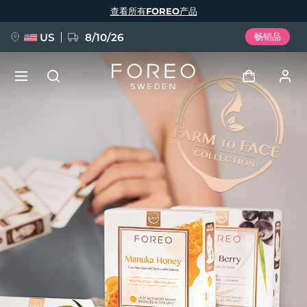
跳
查看所有FOREO产品
转
到
主
要
US
8/10/26
畅销品
内
容
新品
登录
语言
BREAKING NEWS
用户信息
English
Deutsch
Español
我的设备
FAQ™ Pure Beauty-Tech Elixir
Français
Italiano
Português
我的订单
Polski
Svenska
Русский
Türkçe
简体中文
繁體中文
我的地址
issa™ Teeth Whitening Set
我的订阅