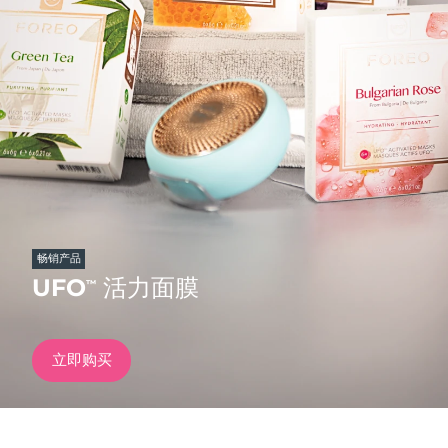
发货国家
美国
预计送达日期
09/08/2026
FAQ™ Dual LED Panel
英国
预计送达日期
08/08/2026
热门产品
西班牙
预计送达日期
08/08/2026
澳大利亚
预计送达日期
11/08/2026
法国
预计送达日期
08/08/2026
畅销产品
特别优惠
畅销产品
UFO
活力面膜
™
德国
预计送达日期
08/08/2026
加拿大
预计送达日期
12/08/2026
立即购买
红光疗法
澳大利亚
预计送达日期
11/08/2026