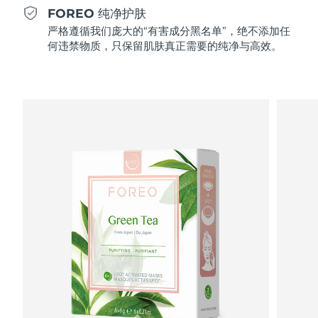
Professional IPL hair removal device
Microcurrent body toning
All hair treatments
All FAQ™ skincare
FOREO 纯净护肤
德国
预计送达日期
08/08/2026
严格遵循我们庞大的“有害成分黑名单”，绝不添加任
FAQ™产品
FAQ™产品
痘肌护理
眼部护理
何违禁物质，只保留肌肤真正需要的纯净与高效。
直布罗陀
PEACH™ 2
LUNA™ 4 body
预计送达日期
12/08/2026
FAQ™ products
All anti-aging treatments
All LED treatments
ESPADA™ 2 plus
BEAR™ 2 eyes & lips
IPL hair removal
Massaging body brush
All toning treatments
希腊
预计送达日期
08/08/2026
Recurring acne LED therapy
Microcurrent line smoothing device
中国香港特别行政区
预计送达日期
09/08/2026
PEACH™ 2 go
SUPERCHARGED™ serum
护发
毛孔护理
ESPADA™ 2
IRIS™ 2
Travel-friendly IPL hair removal
Firming body serum
匈牙利
LUNA™ 4 hair
预计送达日期
08/08/2026
KIWI™ derma
Acne treatment device
Rejuvenating eye massager
NEW
2-in-1 LED scalp massager
Diamond microdermabrasion .
冰岛
预计送达日期
09/08/2026
PEACH™ Cooling Prep Gel
ESPADA™ Blemish Solution
眼部护肤
牙齿美白
Cooling IPL hair removal gel
印度尼西亚
预计送达日期
06/08/2026
FLIP™ play advanced
KIWI™
Concentrated acne gel
Advanced eye care treatment
issa™ Teeth Whitening Set
LED light hairbrush
Blackhead remover
爱尔兰
预计送达日期
08/08/2026
更多的
Dual LED + sonic device & 18% PAP gel
ESPADA™ 设备
眼部护理设备
马恩岛
预计送达日期
10/08/2026
LUNA™ Dual-Peptide Scalp
KIWI™ 皮肤护理
All acne treatment devices
All revitalizing eye massagers
Serum
issa™ Teeth Whitening Gel