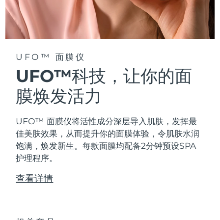
阿拉伯联合酋长国
预计送达日期
09/08/2026
英国
预计送达日期
08/08/2026
UFO™ 面膜仪
美国
预计送达日期
09/08/2026
UFO™科技，让你的面
乌兹别克斯坦
膜焕发活力
预计送达日期
13/08/2026
越南
预计送达日期
14/08/2026
UFO™ 面膜仪将活性成分深层导入肌肤，发挥最
佳美肤效果，从而提升你的面膜体验，令肌肤水润
饱满，焕发新生。每款面膜均配备2分钟预设SPA
护理程序。
查看详情