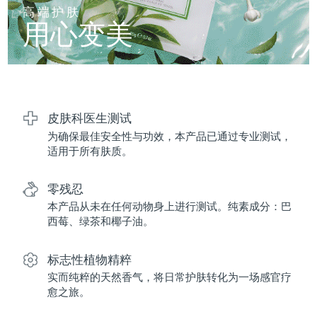
FAQ™ 101
FAQ™ 201
中国
LUNA™ 4 mini
面部提拉护理
预计送达日期
08/08/2026
高端护肤
NEW
issa™ 4 smile
UFO™ 3 mini
Clinical anti-aging
LED mask
用心变美
For young skin, T-zone
Premium anti-aging skincare
哥伦比亚
预计送达日期
12/08/2026
Hybrid silicone sonic toothbrush
Red light therapy device for young skin
生发
肌肤年轻化
克罗地亚
预计送达日期
08/08/2026
FAQ™ 102
FAQ™ 202
LUNA™ 4 go
BEAR™ 设备
FAQ™ 301
FAQ™ 501
issa™ 4 baby
UFO™ 3 go
Advanced clinical anti-aging
LED mask
For travel or gym bag
All premium facelift devices
NEW
塞浦路斯
预计送达日期
09/08/2026
LED hair strengthening scalp massager
Full-Spectrum Red Light Therapy
For ages 0-3
Portable red light therapy
皮肤科医生测试
为确保最佳安全性与功效，本产品已通过专业测试，
捷克
预计送达日期
08/08/2026
FAQ™ 103
FAQ™ 211
LUNA™ 护肤
保健品
适用于所有肤质。
FAQ™ Scalp Serum
FAQ™ 502
issa™ Teeth Whitening Set
面膜
Luxurious clinical anti-aging set
Anti-aging neck & décolleté LED mask
Premium cleansers & balm
丹麦
预计送达日期
08/08/2026
Scalp recovery probiotic serum
Full-Spectrum Red Light Therapy
Dual LED + sonic device & 18% PAP gel
Rejuvenation & hydration
零残忍
专业治疗
爱沙尼亚
预计送达日期
08/08/2026
本产品从未在任何动物身上进行测试。纯素成分：巴
FAQ™ P1 Primer
FAQ™ 221
LUNA™ 设备
西莓、绿茶和椰子油。
FAQ™护肤品
ISSA™ 设备
UFO™ 设备
Manuka honey primer
Anti-aging LED hand mask
芬兰
FAQ™ Red Light Serum
预计送达日期
08/08/2026
All facial cleansing devices
All FAQ™ skincare
All silicone sonic toothbrushes
All deep facial hydration devices
标志性植物精粹
法国
预计送达日期
08/08/2026
脱毛
身体护理
实而纯粹的天然香气，将日常护肤转化为一场感官疗
FAQ™护肤品
FAQ™护肤品
愈之旅。
PEACH™ 2 Pro Max
BEAR™ 2 body
FAQ™产品
FAQ™ skincare
法属波利尼西亚
预计送达日期
12/08/2026
All FAQ™ skincare
All FAQ™ skincare