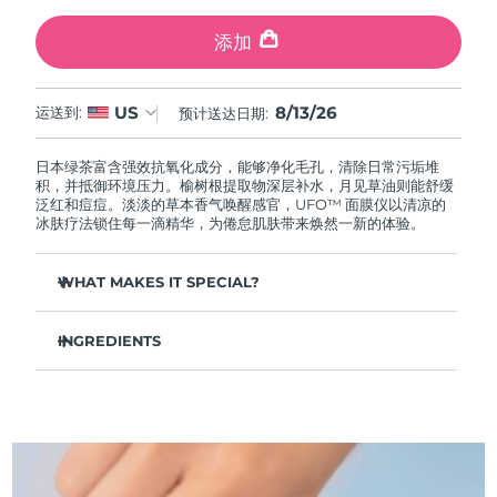
中国澳门特别行政区
预计送达日期
8/14/26
添加
马来西亚
预计送达日期
8/15/26
8/13/26
US
运送到:
预计送达日期:
马耳他
预计送达日期
8/12/26
日本绿茶富含强效抗氧化成分，能够净化毛孔，清除日常污垢堆
墨西哥
预计送达日期
8/16/26
积，并抵御环境压力。榆树根提取物深层补水，月见草油则能舒缓
泛红和痘痘。淡淡的草本香气唤醒感官，UFO™ 面膜仪以清凉的
冰肤疗法锁住每一滴精华，为倦怠肌肤带来焕然一新的体验。
摩纳哥
预计送达日期
8/13/26
WHAT MAKES IT SPECIAL?
荷兰
预计送达日期
8/12/26
松针提取物能够调节皮脂分泌，缩小毛孔，完美控油。
新西兰
预计送达日期
8/12/26
INGREDIENTS
葛根提取物可以减轻浮肿，淡化黑眼圈，抚平细纹，令肌肤焕
发活力。
水/水/水族，丁二醇，茶叶提取物，1,2-己二醇，羟基苯乙酮，聚丙
挪威
预计送达日期
8/12/26
舒缓湿疹、痤疮和肌肤刺激，为需要额外呵护的肌肤提供舒缓
烯酸钠，泛醇，尿囊素，聚甘油-4 癸酸酯，甘草酸二钾，香精/香
的急救。
料，沼泽松叶提取物，榆树根提取物，月见草花提取物，葛根提取
物
阿曼
抵御污染和环境毒素，让肌肤全天自由呼吸。
预计送达日期
8/15/26
轻盈配方，吸收迅速，不留残余，令肌肤清爽哑光，散发自然
光泽。
菲律宾
预计送达日期
8/15/26