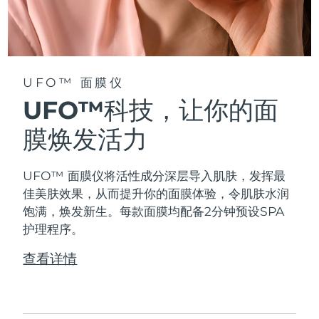
阿拉伯联合酋长国
预计送达日期
8/13/26
英国
预计送达日期
8/12/26
UFO™ 面膜仪
美国
预计送达日期
8/13/26
UFO™科技，让你的面
乌兹别克斯坦
膜焕发活力
预计送达日期
8/17/26
越南
预计送达日期
8/18/26
UFO™ 面膜仪将活性成分深层导入肌肤，发挥最
佳美肤效果，从而提升你的面膜体验，令肌肤水润
饱满，焕发新生。每款面膜均配备2分钟预设SPA
护理程序。
查看详情