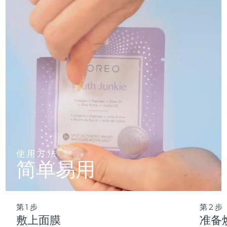
仅需 2 分钟，即可实现肌肤彻底重置——让这份纯净的新生，
轻松融入您最繁忙的晨间节奏。
波兰
预计送达日期
8/13/26
葡萄牙
预计送达日期
8/12/26
波多黎各
预计送达日期
8/14/26
卡塔尔
预计送达日期
8/13/26
留尼汪
预计送达日期
8/17/26
罗马尼亚
预计送达日期
8/12/26
使用方法
简单易用
俄罗斯
预计送达日期
8/20/26
沙特阿拉伯
预计送达日期
8/13/26
第1步
第2步
新加坡
预计送达日期
8/14/26
敷上面膜
准备