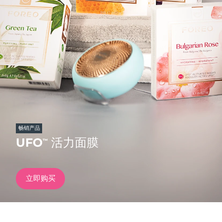
发货国家
美国
预计送达日期
8/13/26
FAQ™ Dual LED Panel
英国
预计送达日期
8/12/26
热门产品
西班牙
预计送达日期
8/12/26
澳大利亚
预计送达日期
8/15/26
法国
预计送达日期
8/12/26
畅销产品
特别优惠
畅销产品
UFO
活力面膜
™
德国
预计送达日期
8/12/26
加拿大
预计送达日期
8/16/26
立即购买
红光疗法
澳大利亚
预计送达日期
8/15/26