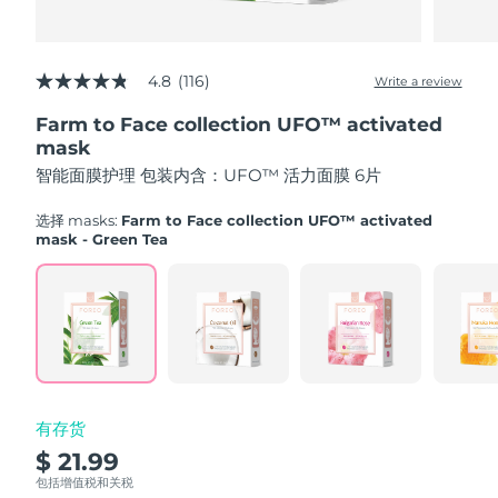
Advanced pore care essentials
以色列
预计送达日期
8/16/26
For healthy hair
18% PAP
护肤品
男士
意大利
预计送达日期
8/12/26
4.8
(116)
Write a review
4.8
out
日本
预计送达日期
8/15/26
Farm to Face collection UFO™ activated
of
5
mask
泽西岛
stars,
预计送达日期
8/17/26
全部购买
智能面膜护理 包装内含：UFO™ 活力面膜 6片
average
rating
哈萨克斯坦
value.
预计送达日期
8/14/26
选择 masks:
Farm to Face collection UFO™ activated
Read
mask - Green Tea
116
FOREO APP
科威特
预计送达日期
8/12/26
Reviews.
Same
page
关于我们
拉脱维亚
预计送达日期
8/12/26
link.
黎巴嫩
预计送达日期
8/13/26
立陶宛
预计送达日期
8/12/26
有存货
$ 21.99
卢森堡
预计送达日期
8/12/26
包括增值税和关税