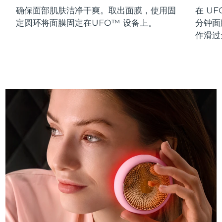
确保面部肌肤洁净干爽。取出面膜，使用固
在 UF
斯洛伐克
预计送达日期
8/12/26
定圆环将面膜固定在UFO™ 设备上。
分钟面
斯洛文尼亚
预计送达日期
8/12/26
作滑过
南非
预计送达日期
8/20/26
韩国
预计送达日期
8/14/26
西班牙
预计送达日期
8/12/26
瑞典
预计送达日期
8/12/26
瑞士
预计送达日期
8/12/26
台湾
预计送达日期
8/17/26
泰国
预计送达日期
8/16/26
土耳其
预计送达日期
8/13/26