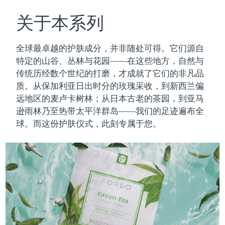
瑞典美肤护理
奥地利
预计送达日期
8/12/26
关于本系列
巴林
预计送达日期
8/13/26
全球最卓越的护肤成分，并非随处可得。它们源自
面部清洁
紧致提拉
特定的山谷、丛林与花园——在这些地方，自然与
比利时
预计送达日期
8/12/26
传统历经数个世纪的打磨，才成就了它们的非凡品
LUNA™ 4 套装
BEAR™ 2 套装
质。
从保加利亚日出时分的玫瑰采收，到新西兰偏
百慕大
预计送达日期
8/18/26
Anti-aging massage
Microcurrent toning
远地区的麦卢卡树林；从日本古老的茶园，到亚马
波斯尼亚和黑塞哥维那
逊雨林乃至热带太平洋群岛——我们的足迹遍布全
预计送达日期
8/15/26
补水保湿
口腔护理
球。而这份护肤仪式，此刻专属于您。
LUNA™ 4 Plus
BEAR™ 2 go
文莱
预计送达日期
8/17/26
UFO™ 3 套装
issa™ 4
Massage, LED heating
Microcurrent toning on-the-go
FAQ™ 抗老护理
Deep facial hydration
Hybrid silicone sonic toothbrush
保加利亚
预计送达日期
8/12/26
NEW
LUNA™ 4 Men
BEAR™ 2 eyes & lips
加拿大
预计送达日期
8/16/26
UFO™ 3 LED
issa™ 4 plus
For men, anti-aging massage
Microcurrent line smoothing device
Near-infrared and red light therapy
Smart hybrid silicone sonic toothbrush
智利
预计送达日期
8/16/26
device
抗老
LED治疗