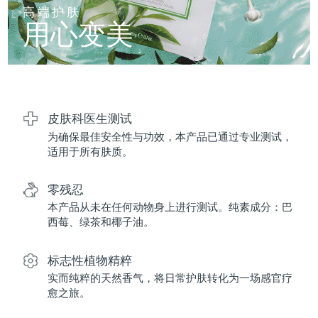
FAQ™ 101
FAQ™ 201
中国
LUNA™ 4 mini
面部提拉护理
预计送达日期
8/12/26
高端护肤
NEW
issa™ 4 smile
UFO™ 3 mini
Clinical anti-aging
LED mask
用心变美
For young skin, T-zone
Premium anti-aging skincare
哥伦比亚
预计送达日期
8/16/26
Hybrid silicone sonic toothbrush
Red light therapy device for young skin
生发
肌肤年轻化
克罗地亚
预计送达日期
8/12/26
FAQ™ 102
FAQ™ 202
LUNA™ 4 go
BEAR™ 设备
FAQ™ 301
FAQ™ 501
issa™ 4 baby
UFO™ 3 go
Advanced clinical anti-aging
LED mask
For travel or gym bag
All premium facelift devices
NEW
塞浦路斯
预计送达日期
8/13/26
LED hair strengthening scalp massager
Full-Spectrum Red Light Therapy
For ages 0-3
Portable red light therapy
皮肤科医生测试
为确保最佳安全性与功效，本产品已通过专业测试，
捷克
预计送达日期
8/12/26
FAQ™ 103
FAQ™ 211
LUNA™ 护肤
保健品
适用于所有肤质。
FAQ™ Scalp Serum
FAQ™ 502
issa™ Teeth Whitening Set
面膜
Luxurious clinical anti-aging set
Anti-aging neck & décolleté LED mask
Premium cleansers & balm
丹麦
预计送达日期
8/12/26
Scalp recovery probiotic serum
Full-Spectrum Red Light Therapy
Dual LED + sonic device & 18% PAP gel
Rejuvenation & hydration
零残忍
专业治疗
爱沙尼亚
预计送达日期
8/12/26
本产品从未在任何动物身上进行测试。纯素成分：巴
FAQ™ P1 Primer
FAQ™ 221
LUNA™ 设备
西莓、绿茶和椰子油。
FAQ™护肤品
ISSA™ 设备
UFO™ 设备
Manuka honey primer
Anti-aging LED hand mask
芬兰
FAQ™ Red Light Serum
预计送达日期
8/12/26
All facial cleansing devices
All FAQ™ skincare
All silicone sonic toothbrushes
All deep facial hydration devices
标志性植物精粹
法国
预计送达日期
8/12/26
脱毛
身体护理
实而纯粹的天然香气，将日常护肤转化为一场感官疗
FAQ™护肤品
FAQ™护肤品
愈之旅。
PEACH™ 2 Pro Max
BEAR™ 2 body
FAQ™产品
FAQ™ skincare
法属波利尼西亚
预计送达日期
8/16/26
All FAQ™ skincare
All FAQ™ skincare