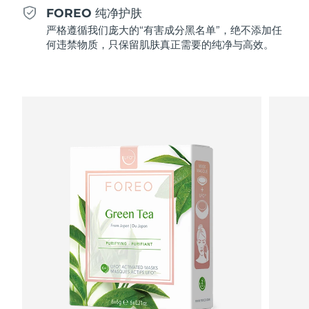
Professional IPL hair removal device
Microcurrent body toning
All hair treatments
All FAQ™ skincare
FOREO 纯净护肤
德国
预计送达日期
8/12/26
严格遵循我们庞大的“有害成分黑名单”，绝不添加任
FAQ™产品
FAQ™产品
痘肌护理
眼部护理
何违禁物质，只保留肌肤真正需要的纯净与高效。
直布罗陀
PEACH™ 2
LUNA™ 4 body
预计送达日期
8/16/26
FAQ™ products
All anti-aging treatments
All LED treatments
ESPADA™ 2 plus
BEAR™ 2 eyes & lips
IPL hair removal
Massaging body brush
All toning treatments
希腊
预计送达日期
8/12/26
Recurring acne LED therapy
Microcurrent line smoothing device
中国香港特别行政区
预计送达日期
8/13/26
PEACH™ 2 go
SUPERCHARGED™ serum
护发
毛孔护理
ESPADA™ 2
IRIS™ 2
Travel-friendly IPL hair removal
Firming body serum
匈牙利
LUNA™ 4 hair
预计送达日期
8/12/26
KIWI™ derma
Acne treatment device
Rejuvenating eye massager
NEW
2-in-1 LED scalp massager
Diamond microdermabrasion .
冰岛
预计送达日期
8/13/26
PEACH™ Cooling Prep Gel
ESPADA™ Blemish Solution
眼部护肤
牙齿美白
Cooling IPL hair removal gel
印度尼西亚
预计送达日期
8/10/26
FLIP™ play advanced
KIWI™
Concentrated acne gel
Advanced eye care treatment
issa™ Teeth Whitening Set
LED light hairbrush
Blackhead remover
爱尔兰
预计送达日期
8/12/26
更多的
Dual LED + sonic device & 18% PAP gel
ESPADA™ 设备
眼部护理设备
马恩岛
预计送达日期
8/14/26
LUNA™ Dual-Peptide Scalp
KIWI™ 皮肤护理
All acne treatment devices
All revitalizing eye massagers
Serum
issa™ Teeth Whitening Gel