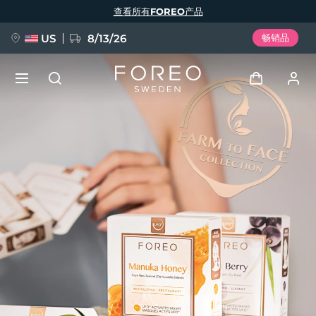
跳
查看所有FOREO产品
转
到
主
要
US
8/13/26
畅销品
内
容
新品
登录
语言
BREAKING NEWS
用户信息
English
Deutsch
Español
我的设备
FAQ™ Pure Beauty-Tech Elixir
Français
Italiano
Português
我的订单
Polski
Svenska
Русский
Türkçe
简体中文
繁體中文
我的地址
issa™ Teeth Whitening Set
我的订阅