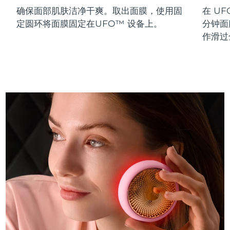
确保面部肌肤洁净干爽。取出面膜，使用固
在 UF
斯洛伐克
预计送达日期
8/10/26
定圆环将面膜固定在UFO™ 设备上。
分钟面
斯洛文尼亚
预计送达日期
8/10/26
作滑过
南非
预计送达日期
8/18/26
韩国
预计送达日期
8/12/26
西班牙
预计送达日期
8/10/26
瑞典
预计送达日期
8/10/26
瑞士
预计送达日期
8/10/26
台湾
预计送达日期
8/15/26
泰国
预计送达日期
8/14/26
土耳其
预计送达日期
8/11/26