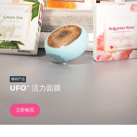
发货国家
美国
预计送达日期
8/11/26
FAQ™ Dual LED Panel
英国
预计送达日期
8/10/26
热门产品
西班牙
预计送达日期
8/10/26
澳大利亚
预计送达日期
8/13/26
法国
预计送达日期
8/10/26
畅销产品
特别优惠
畅销产品
UFO
活力面膜
™
德国
预计送达日期
8/10/26
加拿大
预计送达日期
8/14/26
立即购买
红光疗法
澳大利亚
预计送达日期
8/13/26