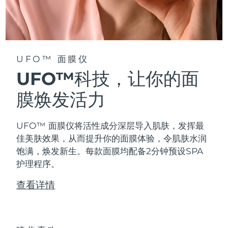
阿拉伯联合酋长国
预计送达日期
8/11/26
英国
预计送达日期
8/10/26
UFO™ 面膜仪
美国
预计送达日期
8/11/26
UFO™科技，让你的面
乌兹别克斯坦
膜焕发活力
预计送达日期
8/15/26
越南
预计送达日期
8/16/26
UFO™ 面膜仪将活性成分深层导入肌肤，发挥最
佳美肤效果，从而提升你的面膜体验，令肌肤水润
饱满，焕发新生。每款面膜均配备2分钟预设SPA
护理程序。
查看详情