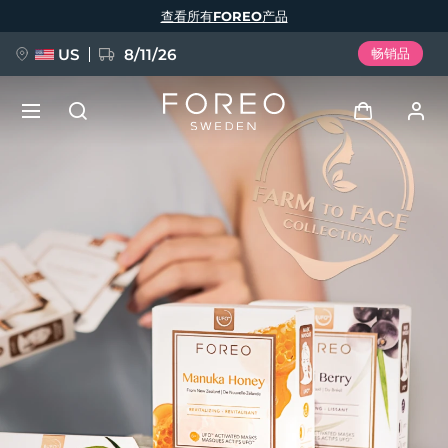
跳
查看所有FOREO产品
转
到
主
要
US
8/11/26
畅销品
内
容
新品
登录
语言
BREAKING NEWS
用户信息
English
Deutsch
Español
我的设备
FAQ™ Pure Beauty-Tech Elixir
Français
Italiano
Português
我的订单
Polski
Svenska
Русский
Türkçe
简体中文
繁體中文
我的地址
issa™ Teeth Whitening Set
我的订阅