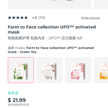
Advanced pore care essentials
以色列
预计送达日期
8/14/26
For healthy hair
18% PAP
护肤品
男士
意大利
预计送达日期
8/10/26
4.8
(115)
Write a review
4.8
out
日本
预计送达日期
8/13/26
Farm to Face collection UFO™ activated
of
5
mask
泽西岛
stars,
预计送达日期
8/15/26
全部购买
智能面膜护理 包装内含：UFO™ 活力面膜 6片
average
rating
哈萨克斯坦
value.
预计送达日期
8/12/26
选择 masks:
Farm to Face collection UFO™ activated
Read
mask - Green Tea
115
FOREO APP
科威特
预计送达日期
8/10/26
Reviews.
Same
page
关于我们
拉脱维亚
预计送达日期
8/10/26
link.
黎巴嫩
预计送达日期
8/11/26
立陶宛
预计送达日期
8/10/26
有存货
$ 21.99
卢森堡
预计送达日期
8/10/26
包括增值税和关税