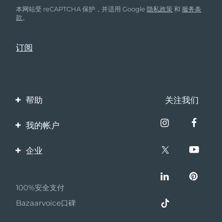
本网站受 reCAPTCHA 保护，并适用 Google
隐私政策
和
服务条
款
。
帮助
关注我们
联系我们
我的帐户
订单与运输
产品注册
企业
保修与退换货
客服支持
关于FOREO
常见问题
100%安全支付
伙伴计划
电池信息
Bazaarvoice口碑
联盟新闻