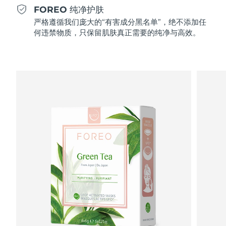
Professional IPL hair removal device
Microcurrent body toning
All hair treatments
All FAQ™ skincare
FOREO 纯净护肤
德国
预计送达日期
8/10/26
严格遵循我们庞大的“有害成分黑名单”，绝不添加任
FAQ™产品
FAQ™产品
痘肌护理
眼部护理
何违禁物质，只保留肌肤真正需要的纯净与高效。
直布罗陀
PEACH™ 2
LUNA™ 4 body
预计送达日期
8/14/26
FAQ™ products
All anti-aging treatments
All LED treatments
ESPADA™ 2 plus
BEAR™ 2 eyes & lips
IPL hair removal
Massaging body brush
All toning treatments
希腊
预计送达日期
8/10/26
Recurring acne LED therapy
Microcurrent line smoothing device
中国香港特别行政区
预计送达日期
8/11/26
PEACH™ 2 go
SUPERCHARGED™ serum
护发
毛孔护理
ESPADA™ 2
IRIS™ 2
Travel-friendly IPL hair removal
Firming body serum
匈牙利
LUNA™ 4 hair
预计送达日期
8/10/26
KIWI™ derma
Acne treatment device
Rejuvenating eye massager
NEW
2-in-1 LED scalp massager
Diamond microdermabrasion .
冰岛
预计送达日期
8/11/26
PEACH™ Cooling Prep Gel
ESPADA™ Blemish Solution
眼部护肤
牙齿美白
Cooling IPL hair removal gel
印度尼西亚
预计送达日期
8/8/26
FLIP™ play advanced
KIWI™
Concentrated acne gel
Advanced eye care treatment
issa™ Teeth Whitening Set
LED light hairbrush
Blackhead remover
爱尔兰
预计送达日期
8/10/26
更多的
Dual LED + sonic device & 18% PAP gel
ESPADA™ 设备
眼部护理设备
马恩岛
预计送达日期
8/12/26
LUNA™ Dual-Peptide Scalp
KIWI™ 皮肤护理
All acne treatment devices
All revitalizing eye massagers
Serum
issa™ Teeth Whitening Gel