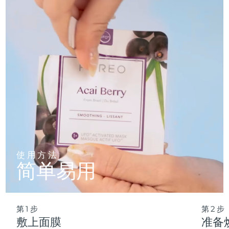
仅需 2 分钟，即可实现肌肤彻底重置——让这份纯净的新生，
轻松融入您最繁忙的晨间节奏。
波兰
预计送达日期
8/11/26
葡萄牙
预计送达日期
8/10/26
波多黎各
预计送达日期
8/12/26
卡塔尔
预计送达日期
8/11/26
留尼汪
预计送达日期
8/15/26
罗马尼亚
预计送达日期
8/10/26
使用方法
简单易用
俄罗斯
预计送达日期
8/18/26
沙特阿拉伯
预计送达日期
8/11/26
第1步
第2步
新加坡
预计送达日期
8/12/26
敷上面膜
准备