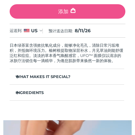
中国澳门特别行政区
预计送达日期
8/12/26
添加
马来西亚
预计送达日期
8/13/26
8/11/26
US
运送到:
预计送达日期:
马耳他
预计送达日期
8/10/26
日本绿茶富含强效抗氧化成分，能够净化毛孔，清除日常污垢堆
墨西哥
预计送达日期
8/14/26
积，并抵御环境压力。榆树根提取物深层补水，月见草油则能舒缓
泛红和痘痘。淡淡的草本香气唤醒感官，UFO™ 面膜仪以清凉的
冰肤疗法锁住每一滴精华，为倦怠肌肤带来焕然一新的体验。
摩纳哥
预计送达日期
8/11/26
WHAT MAKES IT SPECIAL?
荷兰
预计送达日期
8/10/26
松针提取物能够调节皮脂分泌，缩小毛孔，完美控油。
新西兰
预计送达日期
8/10/26
INGREDIENTS
葛根提取物可以减轻浮肿，淡化黑眼圈，抚平细纹，令肌肤焕
发活力。
水/水/水族，丁二醇，茶叶提取物，1,2-己二醇，羟基苯乙酮，聚丙
挪威
预计送达日期
8/10/26
舒缓湿疹、痤疮和肌肤刺激，为需要额外呵护的肌肤提供舒缓
烯酸钠，泛醇，尿囊素，聚甘油-4 癸酸酯，甘草酸二钾，香精/香
的急救。
料，沼泽松叶提取物，榆树根提取物，月见草花提取物，葛根提取
物
阿曼
抵御污染和环境毒素，让肌肤全天自由呼吸。
预计送达日期
8/13/26
轻盈配方，吸收迅速，不留残余，令肌肤清爽哑光，散发自然
光泽。
菲律宾
预计送达日期
8/13/26