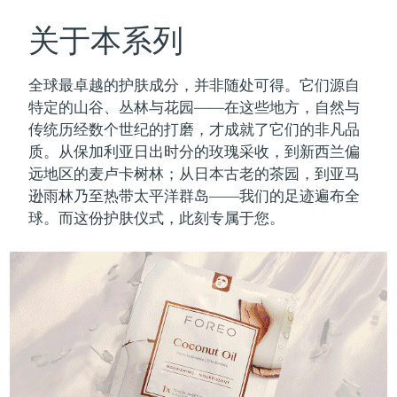
瑞典美肤护理
奥地利
预计送达日期
8/10/26
关于本系列
巴林
预计送达日期
8/11/26
全球最卓越的护肤成分，并非随处可得。它们源自
面部清洁
紧致提拉
特定的山谷、丛林与花园——在这些地方，自然与
比利时
预计送达日期
8/10/26
传统历经数个世纪的打磨，才成就了它们的非凡品
LUNA™ 4 套装
BEAR™ 2 套装
质。
从保加利亚日出时分的玫瑰采收，到新西兰偏
百慕大
预计送达日期
8/16/26
Anti-aging massage
Microcurrent toning
远地区的麦卢卡树林；从日本古老的茶园，到亚马
波斯尼亚和黑塞哥维那
逊雨林乃至热带太平洋群岛——我们的足迹遍布全
预计送达日期
8/13/26
补水保湿
口腔护理
球。而这份护肤仪式，此刻专属于您。
LUNA™ 4 Plus
BEAR™ 2 go
文莱
预计送达日期
8/15/26
UFO™ 3 套装
issa™ 4
Massage, LED heating
Microcurrent toning on-the-go
FAQ™ 抗老护理
Deep facial hydration
Hybrid silicone sonic toothbrush
保加利亚
预计送达日期
8/10/26
NEW
LUNA™ 4 Men
BEAR™ 2 eyes & lips
加拿大
预计送达日期
8/14/26
UFO™ 3 LED
issa™ 4 plus
For men, anti-aging massage
Microcurrent line smoothing device
Near-infrared and red light therapy
Smart hybrid silicone sonic toothbrush
智利
预计送达日期
8/14/26
device
抗老
LED治疗