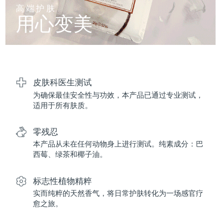
FAQ™ 101
FAQ™ 201
中国
LUNA™ 4 mini
面部提拉护理
预计送达日期
8/10/26
高端护肤
NEW
issa™ 4 smile
UFO™ 3 mini
Clinical anti-aging
LED mask
用心变美
For young skin, T-zone
Premium anti-aging skincare
哥伦比亚
预计送达日期
8/14/26
Hybrid silicone sonic toothbrush
Red light therapy device for young skin
生发
肌肤年轻化
克罗地亚
预计送达日期
8/10/26
FAQ™ 102
FAQ™ 202
LUNA™ 4 go
BEAR™ 设备
FAQ™ 301
FAQ™ 501
issa™ 4 baby
UFO™ 3 go
Advanced clinical anti-aging
LED mask
For travel or gym bag
All premium facelift devices
NEW
塞浦路斯
预计送达日期
8/11/26
LED hair strengthening scalp massager
Full-Spectrum Red Light Therapy
For ages 0-3
Portable red light therapy
皮肤科医生测试
为确保最佳安全性与功效，本产品已通过专业测试，
捷克
预计送达日期
8/10/26
FAQ™ 103
FAQ™ 211
LUNA™ 护肤
保健品
适用于所有肤质。
FAQ™ Scalp Serum
FAQ™ 502
issa™ Teeth Whitening Set
面膜
Luxurious clinical anti-aging set
Anti-aging neck & décolleté LED mask
Premium cleansers & balm
丹麦
预计送达日期
8/10/26
Scalp recovery probiotic serum
Full-Spectrum Red Light Therapy
Dual LED + sonic device & 18% PAP gel
Rejuvenation & hydration
零残忍
专业治疗
爱沙尼亚
预计送达日期
8/10/26
本产品从未在任何动物身上进行测试。纯素成分：巴
FAQ™ P1 Primer
FAQ™ 221
LUNA™ 设备
西莓、绿茶和椰子油。
FAQ™护肤品
ISSA™ 设备
UFO™ 设备
Manuka honey primer
Anti-aging LED hand mask
芬兰
FAQ™ Red Light Serum
预计送达日期
8/10/26
All facial cleansing devices
All FAQ™ skincare
All silicone sonic toothbrushes
All deep facial hydration devices
标志性植物精粹
法国
预计送达日期
8/10/26
脱毛
身体护理
实而纯粹的天然香气，将日常护肤转化为一场感官疗
FAQ™护肤品
FAQ™护肤品
愈之旅。
PEACH™ 2 Pro Max
BEAR™ 2 body
FAQ™产品
FAQ™ skincare
法属波利尼西亚
预计送达日期
8/14/26
All FAQ™ skincare
All FAQ™ skincare