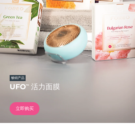
发货国家
美国
预计送达日期
09/08/2026
FAQ™ Dual LED Panel
英国
预计送达日期
08/08/2026
热门产品
西班牙
预计送达日期
08/08/2026
澳大利亚
预计送达日期
11/08/2026
法国
预计送达日期
08/08/2026
畅销产品
特别优惠
畅销产品
UFO
活力面膜
™
德国
预计送达日期
08/08/2026
加拿大
预计送达日期
12/08/2026
立即购买
红光疗法
澳大利亚
预计送达日期
11/08/2026