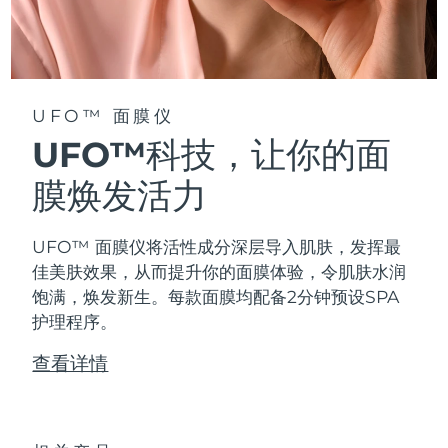
阿拉伯联合酋长国
预计送达日期
09/08/2026
英国
预计送达日期
08/08/2026
UFO™ 面膜仪
美国
预计送达日期
09/08/2026
UFO™科技，让你的面
乌兹别克斯坦
膜焕发活力
预计送达日期
13/08/2026
越南
预计送达日期
14/08/2026
UFO™ 面膜仪将活性成分深层导入肌肤，发挥最
佳美肤效果，从而提升你的面膜体验，令肌肤水润
饱满，焕发新生。每款面膜均配备2分钟预设SPA
护理程序。
查看详情