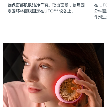
确保面部肌肤洁净干爽。取出面膜，使用固
在 UF
斯洛伐克
预计送达日期
08/08/2026
定圆环将面膜固定在UFO™ 设备上。
分钟面
斯洛文尼亚
预计送达日期
08/08/2026
作滑过
南非
预计送达日期
16/08/2026
韩国
预计送达日期
10/08/2026
西班牙
预计送达日期
08/08/2026
瑞典
预计送达日期
08/08/2026
瑞士
预计送达日期
08/08/2026
台湾
预计送达日期
13/08/2026
泰国
预计送达日期
12/08/2026
土耳其
预计送达日期
09/08/2026