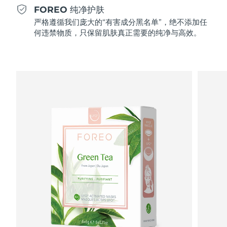
Professional IPL hair removal device
Microcurrent body toning
All hair treatments
All FAQ™ skincare
FOREO 纯净护肤
德国
预计送达日期
08/08/2026
严格遵循我们庞大的“有害成分黑名单”，绝不添加任
FAQ™产品
FAQ™产品
痘肌护理
眼部护理
何违禁物质，只保留肌肤真正需要的纯净与高效。
直布罗陀
PEACH™ 2
LUNA™ 4 body
预计送达日期
12/08/2026
FAQ™ products
All anti-aging treatments
All LED treatments
ESPADA™ 2 plus
BEAR™ 2 eyes & lips
IPL hair removal
Massaging body brush
All toning treatments
希腊
预计送达日期
08/08/2026
Recurring acne LED therapy
Microcurrent line smoothing device
中国香港特别行政区
预计送达日期
09/08/2026
PEACH™ 2 go
SUPERCHARGED™ serum
护发
毛孔护理
ESPADA™ 2
IRIS™ 2
Travel-friendly IPL hair removal
Firming body serum
匈牙利
LUNA™ 4 hair
预计送达日期
08/08/2026
KIWI™ derma
Acne treatment device
Rejuvenating eye massager
NEW
2-in-1 LED scalp massager
Diamond microdermabrasion .
冰岛
预计送达日期
09/08/2026
PEACH™ Cooling Prep Gel
ESPADA™ Blemish Solution
眼部护肤
牙齿美白
Cooling IPL hair removal gel
印度尼西亚
预计送达日期
06/08/2026
FLIP™ play advanced
KIWI™
Concentrated acne gel
Advanced eye care treatment
issa™ Teeth Whitening Set
LED light hairbrush
Blackhead remover
爱尔兰
预计送达日期
08/08/2026
更多的
Dual LED + sonic device & 18% PAP gel
ESPADA™ 设备
眼部护理设备
马恩岛
预计送达日期
10/08/2026
LUNA™ Dual-Peptide Scalp
KIWI™ 皮肤护理
All acne treatment devices
All revitalizing eye massagers
Serum
issa™ Teeth Whitening Gel