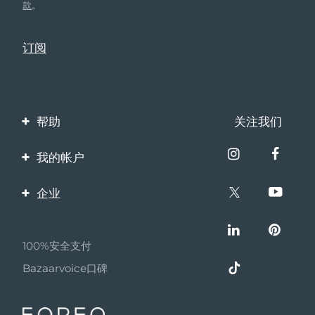
款
。
帮助
关注我们
联系我们
我的帐户
订单与运输
产品注册
企业
保修与退换货
客服支持
关于FOREO
常见问题
100%安全支付
伙伴计划
电池信息
Bazaarvoice口碑
联盟新闻
MYSA