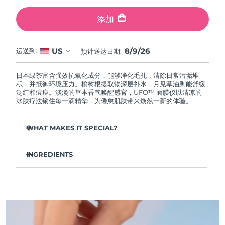
中国澳门特别行政区
预计送达日期
10/08/2026
添加
马来西亚
预计送达日期
11/08/2026
8/9/26
US
运送到:
预计送达日期:
马耳他
预计送达日期
08/08/2026
日本绿茶富含强效抗氧化成分，能够净化毛孔，清除日常污垢堆
墨西哥
预计送达日期
12/08/2026
积，并抵御环境压力。榆树根提取物深层补水，月见草油则能舒缓
泛红和痘痘。淡淡的草本香气唤醒感官，UFO™ 面膜仪以清凉的
冰肤疗法锁住每一滴精华，为倦怠肌肤带来焕然一新的体验。
摩纳哥
预计送达日期
09/08/2026
WHAT MAKES IT SPECIAL?
荷兰
预计送达日期
08/08/2026
松针提取物能够调节皮脂分泌，缩小毛孔，完美控油。
新西兰
预计送达日期
08/08/2026
INGREDIENTS
葛根提取物可以减轻浮肿，淡化黑眼圈，抚平细纹，令肌肤焕
发活力。
水/水/水族，丁二醇，茶叶提取物，1,2-己二醇，羟基苯乙酮，聚丙
挪威
预计送达日期
08/08/2026
舒缓湿疹、痤疮和肌肤刺激，为需要额外呵护的肌肤提供舒缓
烯酸钠，泛醇，尿囊素，聚甘油-4 癸酸酯，甘草酸二钾，香精/香
的急救。
料，沼泽松叶提取物，榆树根提取物，月见草花提取物，葛根提取
物
阿曼
抵御污染和环境毒素，让肌肤全天自由呼吸。
预计送达日期
11/08/2026
轻盈配方，吸收迅速，不留残余，令肌肤清爽哑光，散发自然
光泽。
菲律宾
预计送达日期
11/08/2026