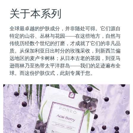
瑞典美肤护理
奥地利
预计送达日期
08/08/2026
关于本系列
巴林
预计送达日期
09/08/2026
全球最卓越的护肤成分，并非随处可得。它们源自
面部清洁
紧致提拉
特定的山谷、丛林与花园——在这些地方，自然与
比利时
预计送达日期
08/08/2026
传统历经数个世纪的打磨，才成就了它们的非凡品
LUNA™ 4 套装
BEAR™ 2 套装
质。
从保加利亚日出时分的玫瑰采收，到新西兰偏
百慕大
预计送达日期
14/08/2026
Anti-aging massage
Microcurrent toning
远地区的麦卢卡树林；从日本古老的茶园，到亚马
波斯尼亚和黑塞哥维那
逊雨林乃至热带太平洋群岛——我们的足迹遍布全
预计送达日期
11/08/2026
补水保湿
口腔护理
球。而这份护肤仪式，此刻专属于您。
LUNA™ 4 Plus
BEAR™ 2 go
文莱
预计送达日期
13/08/2026
UFO™ 3 套装
issa™ 4
Massage, LED heating
Microcurrent toning on-the-go
FAQ™ 抗老护理
Deep facial hydration
Hybrid silicone sonic toothbrush
保加利亚
预计送达日期
08/08/2026
NEW
LUNA™ 4 Men
BEAR™ 2 eyes & lips
加拿大
预计送达日期
12/08/2026
UFO™ 3 LED
issa™ 4 plus
For men, anti-aging massage
Microcurrent line smoothing device
Near-infrared and red light therapy
Smart hybrid silicone sonic toothbrush
智利
预计送达日期
12/08/2026
device
抗老
LED治疗