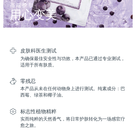
FAQ™ 101
FAQ™ 201
中国
LUNA™ 4 mini
面部提拉护理
预计送达日期
08/08/2026
高端护肤
NEW
issa™ 4 smile
UFO™ 3 mini
Clinical anti-aging
LED mask
用心变美
For young skin, T-zone
Premium anti-aging skincare
哥伦比亚
预计送达日期
12/08/2026
Hybrid silicone sonic toothbrush
Red light therapy device for young skin
生发
肌肤年轻化
克罗地亚
预计送达日期
08/08/2026
FAQ™ 102
FAQ™ 202
LUNA™ 4 go
BEAR™ 设备
FAQ™ 301
FAQ™ 501
issa™ 4 baby
UFO™ 3 go
Advanced clinical anti-aging
LED mask
For travel or gym bag
All premium facelift devices
NEW
塞浦路斯
预计送达日期
09/08/2026
LED hair strengthening scalp massager
Full-Spectrum Red Light Therapy
For ages 0-3
Portable red light therapy
皮肤科医生测试
为确保最佳安全性与功效，本产品已通过专业测试，
捷克
预计送达日期
08/08/2026
FAQ™ 103
FAQ™ 211
LUNA™ 护肤
保健品
适用于所有肤质。
FAQ™ Scalp Serum
FAQ™ 502
issa™ Teeth Whitening Set
面膜
Luxurious clinical anti-aging set
Anti-aging neck & décolleté LED mask
Premium cleansers & balm
丹麦
预计送达日期
08/08/2026
Scalp recovery probiotic serum
Full-Spectrum Red Light Therapy
Dual LED + sonic device & 18% PAP gel
Rejuvenation & hydration
零残忍
专业治疗
爱沙尼亚
预计送达日期
08/08/2026
本产品从未在任何动物身上进行测试。纯素成分：巴
FAQ™ P1 Primer
FAQ™ 221
LUNA™ 设备
西莓、绿茶和椰子油。
FAQ™护肤品
ISSA™ 设备
UFO™ 设备
Manuka honey primer
Anti-aging LED hand mask
芬兰
FAQ™ Red Light Serum
预计送达日期
08/08/2026
All facial cleansing devices
All FAQ™ skincare
All silicone sonic toothbrushes
All deep facial hydration devices
标志性植物精粹
法国
预计送达日期
08/08/2026
脱毛
身体护理
实而纯粹的天然香气，将日常护肤转化为一场感官疗
FAQ™护肤品
FAQ™护肤品
愈之旅。
PEACH™ 2 Pro Max
BEAR™ 2 body
FAQ™产品
FAQ™ skincare
法属波利尼西亚
预计送达日期
12/08/2026
All FAQ™ skincare
All FAQ™ skincare