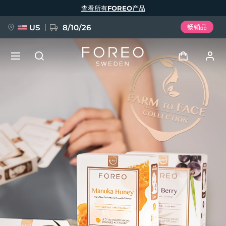
跳
查看所有FOREO产品
转
到
主
要
US
8/10/26
畅销品
内
容
新品
登录
语言
BREAKING NEWS
用户信息
English
Deutsch
Español
我的设备
FAQ™ Pure Beauty-Tech Elixir
Français
Italiano
Português
我的订单
Polski
Svenska
Русский
Türkçe
简体中文
繁體中文
我的地址
issa™ Teeth Whitening Set
我的订阅