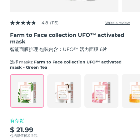
Advanced pore care essentials
以色列
预计送达日期
12/08/2026
For healthy hair
18% PAP
护肤品
男士
意大利
预计送达日期
08/08/2026
4.8
(115)
Write a review
4.8
out
日本
预计送达日期
11/08/2026
Farm to Face collection UFO™ activated
of
5
mask
泽西岛
stars,
预计送达日期
13/08/2026
全部购买
智能面膜护理 包装内含：UFO™ 活力面膜 6片
average
rating
哈萨克斯坦
value.
预计送达日期
10/08/2026
选择 masks:
Farm to Face collection UFO™ activated
Read
mask - Green Tea
115
FOREO APP
科威特
预计送达日期
08/08/2026
Reviews.
Same
page
关于我们
拉脱维亚
预计送达日期
08/08/2026
link.
黎巴嫩
预计送达日期
09/08/2026
立陶宛
预计送达日期
08/08/2026
有存货
$ 21.99
卢森堡
预计送达日期
08/08/2026
包括增值税和关税