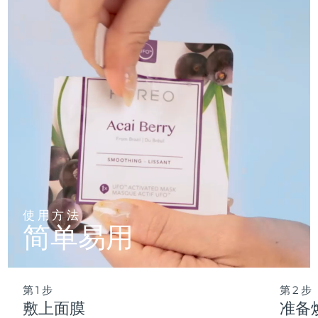
仅需 2 分钟，即可实现肌肤彻底重置——让这份纯净的新生，
轻松融入您最繁忙的晨间节奏。
波兰
预计送达日期
09/08/2026
葡萄牙
预计送达日期
08/08/2026
波多黎各
预计送达日期
10/08/2026
卡塔尔
预计送达日期
09/08/2026
留尼汪
预计送达日期
13/08/2026
罗马尼亚
预计送达日期
08/08/2026
使用方法
简单易用
俄罗斯
预计送达日期
16/08/2026
沙特阿拉伯
预计送达日期
09/08/2026
第1步
第2步
新加坡
预计送达日期
10/08/2026
敷上面膜
准备