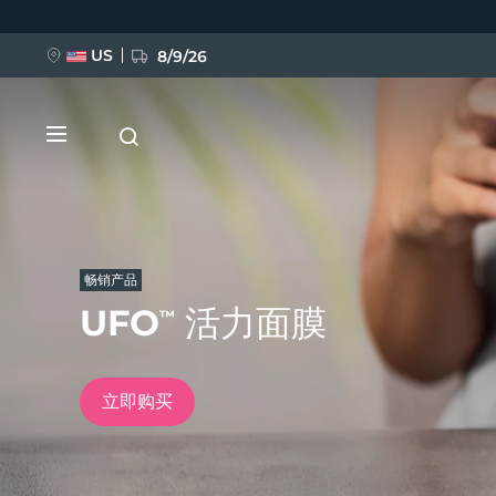
跳
转
到
主
US
8/9/26
要
内
容
畅销产品
UFO
活力面膜
™
新品
BREAKING NEWS
立即购买
FAQ™ Pure Beauty-Tech Elixir