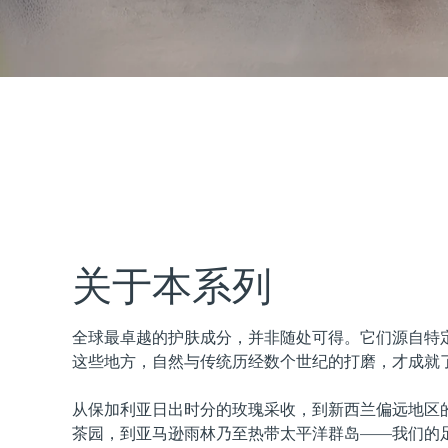
issa™ Teeth Whitening Set
FAQ™ Dual LED Panel
热门产品
关于本系列
全球最卓越的护肤成分，并非随处可得。它们源自特
特别优惠
畅销产品
这些地方，自然与传统历经数个世纪的打磨，才成就
从保加利亚日出时分的玫瑰采收，到新西兰偏远地区
茶园，到亚马逊雨林乃至热带太平洋群岛——我们的