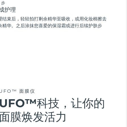
3步
成护理
理结束后，轻轻拍打剩余精华至吸收，或用化妆棉擦去
余精华。之后涂抹您喜爱的保湿霜或进行后续护肤步
。
UFO™ 面膜仪
UFO™科技，让你的
面膜焕发活力