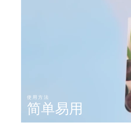
KIWI™ 皮肤护理
All acne treatment devices
All revitalizing eye massagers
Serum
issa™ Teeth Whitening Gel
Advanced pore care essentials
For healthy hair
18% PAP
护肤品
男士
全部购买
FOREO APP
关于我们
使用方法
简单易用