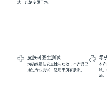
式，此刻专属于您。
红光疗法
瑞典美肤护理
面部清洁
紧致提拉
LUNA™ 4 套装
BEAR™ 2 套装
皮肤科医生测试
零
Anti-aging massage
Microcurrent toning
为确保最佳安全性与功效，本产品已
本产
通过专业测试，适用于所有肤质。
试。
补水保湿
口腔护理
油。
LUNA™ 4 Plus
BEAR™ 2 go
UFO™ 3 套装
issa™ 4
Massage, LED heating
Microcurrent toning on-the-go
Deep facial hydration
Hybrid silicone sonic toothbrush
FAQ™ 抗老护理
LUNA™ 4 Men
BEAR™ 2 eyes & lips
NEW
UFO™ 3 LED
issa™ 4 plus
For men, anti-aging massage
Microcurrent line smoothing device