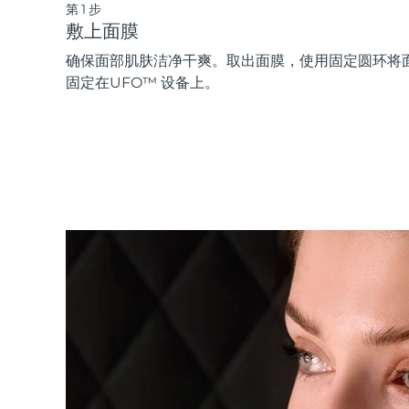
第1步
敷上面膜
确保面部肌肤洁净干爽。取出面膜，使用固定圆环将
固定在UFO™ 设备上。