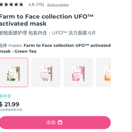
4.8
(115)
Write a review
4.8
out
Farm to Face collection UFO™
of
5
activated mask
stars,
average
智能面膜护理 包装内含：UFO™ 活力面膜 6片
rating
value.
Read
选择 masks:
Farm to Face collection UFO™ activated
115
mask - Green Tea
Reviews.
Same
page
link.
有存货
$ 21.99
包括增值税和关税
添加