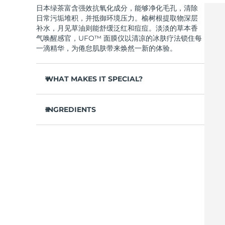
日本绿茶富含强效抗氧化成分，能够净化毛孔，清除
Near-infrared and red light therapy device
Smart hybrid silicone sonic toothbrush
日常污垢堆积，并抵御环境压力。榆树根提取物深层
抗老
LED治疗
补水，月见草油则能舒缓泛红和痘痘。淡淡的草本香
LUNA™ 4 mini
面部提拉护理
气唤醒感官，UFO™ 面膜仪以清凉的冰肤疗法锁住每
FAQ™ 101
FAQ™ 201
UFO™ 3 mini
issa™ 4 smile
For young skin, T-zone
Premium anti-aging skincare
NEW
一滴精华，为倦怠肌肤带来焕然一新的体验。
Clinical anti-aging
LED mask
Red light therapy device for young skin
Hybrid silicone sonic toothbrush
WHAT MAKES IT SPECIAL?
生发
LUNA™ 4 go
BEAR™ 设备
肌肤年轻化
FAQ™ 102
FAQ™ 202
UFO™ 3 go
issa™ 4 baby
For travel or gym bag
All premium facelift devices
FAQ™ 301
FAQ™ 501
松针提取物能够调节皮脂分泌，缩小毛孔，完美控
Advanced clinical anti-aging
LED mask
Portable red light therapy
For ages 0-3
NEW
油。
INGREDIENTS
LED hair strengthening scalp massager
Full-Spectrum Red Light Therapy
葛根提取物可以减轻浮肿，淡化黑眼圈，抚平细
LUNA™ 护肤
水/水/水族，丁二醇，茶叶提取物，1,2-己二醇，羟基
纹，令肌肤焕发活力。
FAQ™ 103
FAQ™ 211
保健品
面膜
issa™ Teeth Whitening Set
苯乙酮，聚丙烯酸钠，泛醇，尿囊素，聚甘油-4 癸酸
Premium cleansers & balm
FAQ™ Scalp Serum
FAQ™ 502
舒缓湿疹、痤疮和肌肤刺激，为需要额外呵护的肌
Luxurious clinical anti-aging set
Anti-aging neck & décolleté LED mask
Rejuvenation & hydration
Dual LED + sonic device & 18% PAP gel
酯，甘草酸二钾，香精/香料，沼泽松叶提取物，榆树
Scalp recovery probiotic serum
Full-Spectrum Red Light Therapy
肤提供舒缓的急救。
根提取物，月见草花提取物，葛根提取物
抵御污染和环境毒素，让肌肤全天自由呼吸。
LUNA™ 设备
专业治疗
FAQ™ P1 Primer
FAQ™ 221
UFO™ 设备
ISSA™ 设备
轻盈配方，吸收迅速，不留残余，令肌肤清爽哑
All facial cleansing devices
FAQ™护肤品
Manuka honey primer
Anti-aging LED hand mask
光，散发自然光泽。
FAQ™ Red Light Serum
All deep facial hydration devices
All silicone sonic toothbrushes
All FAQ™ skincare
仅需 2 分钟，即可实现肌肤彻底重置——让这份纯
净的新生，轻松融入您最繁忙的晨间节奏。