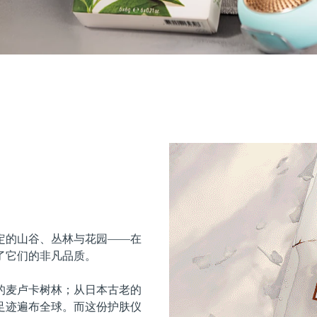
定的山谷、丛林与花园——在
了它们的非凡品质。
的麦卢卡树林；从日本古老的
足迹遍布全球。而这份护肤仪