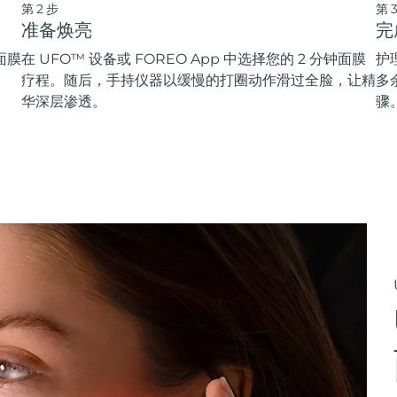
第2步
第
准备焕亮
完
面膜
在 UFO™ 设备或 FOREO App 中选择您的 2 分钟面膜
护
疗程。随后，手持仪器以缓慢的打圈动作滑过全脸，让精
多
华深层渗透。
骤