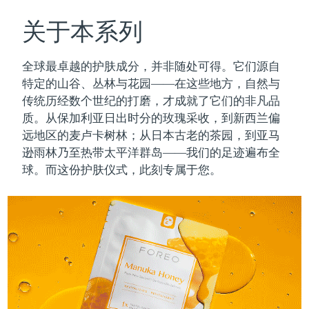
瑞典美肤护理
奥地利
预计送达日期
8/10/26
关于本系列
巴林
预计送达日期
8/11/26
全球最卓越的护肤成分，并非随处可得。它们源自
面部清洁
紧致提拉
特定的山谷、丛林与花园——在这些地方，自然与
比利时
预计送达日期
8/10/26
传统历经数个世纪的打磨，才成就了它们的非凡品
LUNA™ 4 套装
BEAR™ 2 套装
质。
从保加利亚日出时分的玫瑰采收，到新西兰偏
百慕大
预计送达日期
8/16/26
Anti-aging massage
Microcurrent toning
远地区的麦卢卡树林；从日本古老的茶园，到亚马
波斯尼亚和黑塞哥维那
逊雨林乃至热带太平洋群岛——我们的足迹遍布全
预计送达日期
8/13/26
补水保湿
口腔护理
球。而这份护肤仪式，此刻专属于您。
LUNA™ 4 Plus
BEAR™ 2 go
文莱
预计送达日期
8/15/26
UFO™ 3 套装
issa™ 4
Massage, LED heating
Microcurrent toning on-the-go
FAQ™ 抗老护理
Deep facial hydration
Hybrid silicone sonic toothbrush
保加利亚
预计送达日期
8/10/26
NEW
LUNA™ 4 Men
BEAR™ 2 eyes & lips
加拿大
预计送达日期
8/14/26
UFO™ 3 LED
issa™ 4 plus
For men, anti-aging massage
Microcurrent line smoothing device
Near-infrared and red light therapy
Smart hybrid silicone sonic toothbrush
智利
预计送达日期
8/14/26
device
抗老
LED治疗