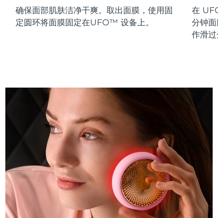
确保面部肌肤洁净干爽。取出面膜，使用固
在 UF
斯洛伐克
预计送达日期
8/10/26
定圆环将面膜固定在UFO™ 设备上。
分钟面
斯洛文尼亚
预计送达日期
8/10/26
作滑过
南非
预计送达日期
8/18/26
韩国
预计送达日期
8/12/26
西班牙
预计送达日期
8/10/26
瑞典
预计送达日期
8/10/26
瑞士
预计送达日期
8/10/26
台湾
预计送达日期
8/15/26
泰国
预计送达日期
8/14/26
土耳其
预计送达日期
8/11/26