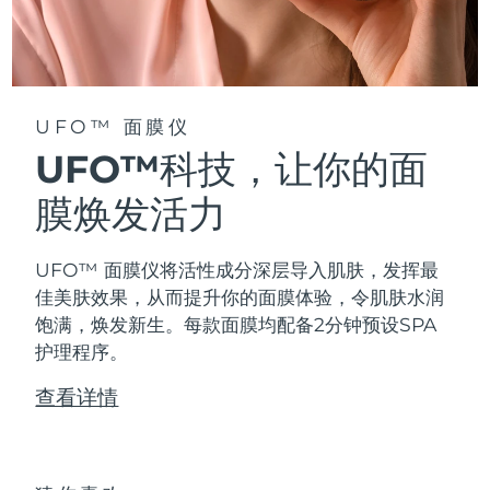
阿拉伯联合酋长国
预计送达日期
8/11/26
英国
预计送达日期
8/10/26
UFO™ 面膜仪
美国
预计送达日期
8/11/26
UFO™科技，让你的面
乌兹别克斯坦
膜焕发活力
预计送达日期
8/15/26
越南
预计送达日期
8/16/26
UFO™ 面膜仪将活性成分深层导入肌肤，发挥最
佳美肤效果，从而提升你的面膜体验，令肌肤水润
饱满，焕发新生。每款面膜均配备2分钟预设SPA
护理程序。
查看详情