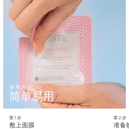
仅需 2 分钟，即可实现肌肤彻底重置——让这份纯净的新生，
轻松融入您最繁忙的晨间节奏。
波兰
预计送达日期
8/11/26
葡萄牙
预计送达日期
8/10/26
波多黎各
预计送达日期
8/12/26
卡塔尔
预计送达日期
8/11/26
留尼汪
预计送达日期
8/15/26
罗马尼亚
预计送达日期
8/10/26
使用方法
简单易用
俄罗斯
预计送达日期
8/18/26
沙特阿拉伯
预计送达日期
8/11/26
第1步
第2步
新加坡
预计送达日期
8/12/26
敷上面膜
准备