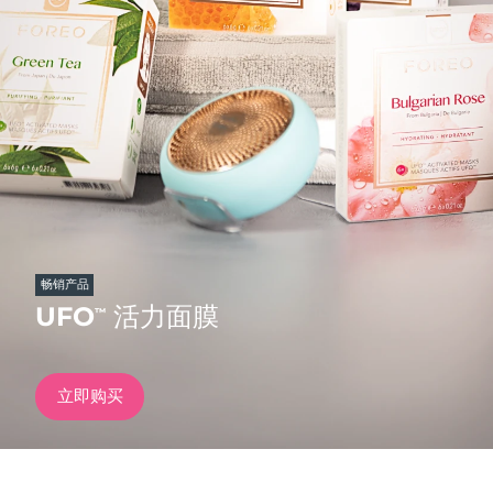
发货国家
美国
预计送达日期
8/11/26
FAQ™ Dual LED Panel
英国
预计送达日期
8/10/26
热门产品
西班牙
预计送达日期
8/10/26
澳大利亚
预计送达日期
8/13/26
法国
预计送达日期
8/10/26
畅销产品
特别优惠
畅销产品
UFO
活力面膜
™
德国
预计送达日期
8/10/26
加拿大
预计送达日期
8/14/26
立即购买
红光疗法
澳大利亚
预计送达日期
8/13/26