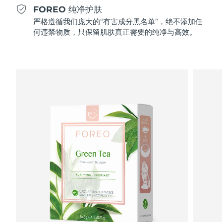
Professional IPL hair removal device
Microcurrent body toning
All hair treatments
All FAQ™ skincare
FOREO 纯净护肤
德国
预计送达日期
8/10/26
严格遵循我们庞大的“有害成分黑名单”，绝不添加任
FAQ™产品
FAQ™产品
痘肌护理
眼部护理
何违禁物质，只保留肌肤真正需要的纯净与高效。
直布罗陀
PEACH™ 2
LUNA™ 4 body
预计送达日期
8/14/26
FAQ™ products
All anti-aging treatments
All LED treatments
ESPADA™ 2 plus
BEAR™ 2 eyes & lips
IPL hair removal
Massaging body brush
All toning treatments
希腊
预计送达日期
8/10/26
Recurring acne LED therapy
Microcurrent line smoothing device
中国香港特别行政区
预计送达日期
8/11/26
PEACH™ 2 go
SUPERCHARGED™ serum
护发
毛孔护理
ESPADA™ 2
IRIS™ 2
Travel-friendly IPL hair removal
Firming body serum
匈牙利
LUNA™ 4 hair
预计送达日期
8/10/26
KIWI™ derma
Acne treatment device
Rejuvenating eye massager
NEW
2-in-1 LED scalp massager
Diamond microdermabrasion .
冰岛
预计送达日期
8/11/26
PEACH™ Cooling Prep Gel
ESPADA™ Blemish Solution
眼部护肤
牙齿美白
Cooling IPL hair removal gel
印度尼西亚
预计送达日期
8/8/26
FLIP™ play advanced
KIWI™
Concentrated acne gel
Advanced eye care treatment
issa™ Teeth Whitening Set
LED light hairbrush
Blackhead remover
爱尔兰
预计送达日期
8/10/26
更多的
Dual LED + sonic device & 18% PAP gel
ESPADA™ 设备
眼部护理设备
马恩岛
预计送达日期
8/12/26
LUNA™ Dual-Peptide Scalp
KIWI™ 皮肤护理
All acne treatment devices
All revitalizing eye massagers
Serum
issa™ Teeth Whitening Gel