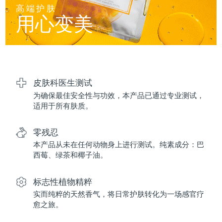
FAQ™ 101
FAQ™ 201
中国
LUNA™ 4 mini
面部提拉护理
预计送达日期
8/10/26
高端护肤
NEW
issa™ 4 smile
UFO™ 3 mini
Clinical anti-aging
LED mask
用心变美
For young skin, T-zone
Premium anti-aging skincare
哥伦比亚
预计送达日期
8/14/26
Hybrid silicone sonic toothbrush
Red light therapy device for young skin
生发
肌肤年轻化
克罗地亚
预计送达日期
8/10/26
FAQ™ 102
FAQ™ 202
LUNA™ 4 go
BEAR™ 设备
FAQ™ 301
FAQ™ 501
issa™ 4 baby
UFO™ 3 go
Advanced clinical anti-aging
LED mask
For travel or gym bag
All premium facelift devices
NEW
塞浦路斯
预计送达日期
8/11/26
LED hair strengthening scalp massager
Full-Spectrum Red Light Therapy
For ages 0-3
Portable red light therapy
皮肤科医生测试
为确保最佳安全性与功效，本产品已通过专业测试，
捷克
预计送达日期
8/10/26
FAQ™ 103
FAQ™ 211
LUNA™ 护肤
保健品
适用于所有肤质。
FAQ™ Scalp Serum
FAQ™ 502
issa™ Teeth Whitening Set
面膜
Luxurious clinical anti-aging set
Anti-aging neck & décolleté LED mask
Premium cleansers & balm
丹麦
预计送达日期
8/10/26
Scalp recovery probiotic serum
Full-Spectrum Red Light Therapy
Dual LED + sonic device & 18% PAP gel
Rejuvenation & hydration
零残忍
专业治疗
爱沙尼亚
预计送达日期
8/10/26
本产品从未在任何动物身上进行测试。纯素成分：巴
FAQ™ P1 Primer
FAQ™ 221
LUNA™ 设备
西莓、绿茶和椰子油。
FAQ™护肤品
ISSA™ 设备
UFO™ 设备
Manuka honey primer
Anti-aging LED hand mask
芬兰
FAQ™ Red Light Serum
预计送达日期
8/10/26
All facial cleansing devices
All FAQ™ skincare
All silicone sonic toothbrushes
All deep facial hydration devices
标志性植物精粹
法国
预计送达日期
8/10/26
脱毛
身体护理
实而纯粹的天然香气，将日常护肤转化为一场感官疗
FAQ™护肤品
FAQ™护肤品
愈之旅。
PEACH™ 2 Pro Max
BEAR™ 2 body
FAQ™产品
FAQ™ skincare
法属波利尼西亚
预计送达日期
8/14/26
All FAQ™ skincare
All FAQ™ skincare