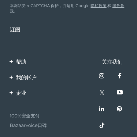
本网站受 reCAPTCHA 保护，并适用 Google
隐私政策
和
服务条
款
。
帮助
关注我们
联系我们
我的帐户
订单与运输
产品注册
企业
保修与退换货
客服支持
关于FOREO
常见问题
100%安全支付
伙伴计划
电池信息
Bazaarvoice口碑
联盟新闻