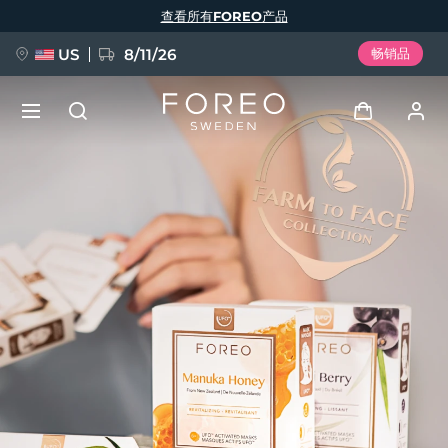
跳
查看所有FOREO产品
转
到
主
要
US
8/11/26
畅销品
内
容
新品
登录
语言
BREAKING NEWS
用户信息
English
Deutsch
Español
我的设备
FAQ™ Pure Beauty-Tech Elixir
Français
Italiano
Português
我的订单
Polski
Svenska
Русский
Türkçe
简体中文
繁體中文
我的地址
issa™ Teeth Whitening Set
我的订阅