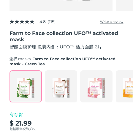
Advanced pore care essentials
以色列
预计送达日期
8/14/26
For healthy hair
18% PAP
护肤品
男士
意大利
预计送达日期
8/10/26
4.8
(115)
Write a review
4.8
out
日本
预计送达日期
8/13/26
Farm to Face collection UFO™ activated
of
5
mask
泽西岛
stars,
预计送达日期
8/15/26
全部购买
智能面膜护理 包装内含：UFO™ 活力面膜 6片
average
rating
哈萨克斯坦
value.
预计送达日期
8/12/26
选择 masks:
Farm to Face collection UFO™ activated
Read
mask - Green Tea
115
FOREO APP
科威特
预计送达日期
8/10/26
Reviews.
Same
page
关于我们
拉脱维亚
预计送达日期
8/10/26
link.
黎巴嫩
预计送达日期
8/11/26
立陶宛
预计送达日期
8/10/26
有存货
$ 21.99
卢森堡
预计送达日期
8/10/26
包括增值税和关税