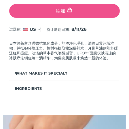
中国澳门特别行政区
预计送达日期
8/12/26
添加
马来西亚
预计送达日期
8/13/26
8/11/26
US
运送到:
预计送达日期:
马耳他
预计送达日期
8/10/26
日本绿茶富含强效抗氧化成分，能够净化毛孔，清除日常污垢堆
墨西哥
预计送达日期
8/14/26
积，并抵御环境压力。榆树根提取物深层补水，月见草油则能舒缓
泛红和痘痘。淡淡的草本香气唤醒感官，UFO™ 面膜仪以清凉的
冰肤疗法锁住每一滴精华，为倦怠肌肤带来焕然一新的体验。
摩纳哥
预计送达日期
8/11/26
WHAT MAKES IT SPECIAL?
荷兰
预计送达日期
8/10/26
松针提取物能够调节皮脂分泌，缩小毛孔，完美控油。
新西兰
预计送达日期
8/10/26
INGREDIENTS
葛根提取物可以减轻浮肿，淡化黑眼圈，抚平细纹，令肌肤焕
发活力。
水/水/水族，丁二醇，茶叶提取物，1,2-己二醇，羟基苯乙酮，聚丙
挪威
预计送达日期
8/10/26
舒缓湿疹、痤疮和肌肤刺激，为需要额外呵护的肌肤提供舒缓
烯酸钠，泛醇，尿囊素，聚甘油-4 癸酸酯，甘草酸二钾，香精/香
的急救。
料，沼泽松叶提取物，榆树根提取物，月见草花提取物，葛根提取
物
阿曼
抵御污染和环境毒素，让肌肤全天自由呼吸。
预计送达日期
8/13/26
轻盈配方，吸收迅速，不留残余，令肌肤清爽哑光，散发自然
光泽。
菲律宾
预计送达日期
8/13/26