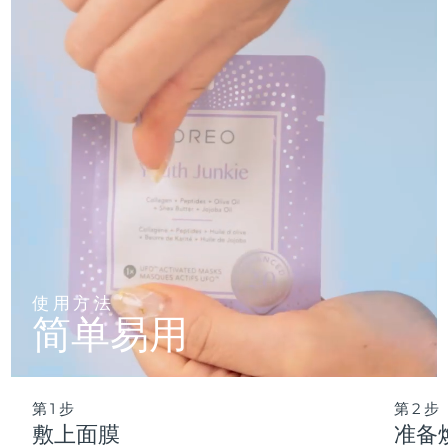
仅需 2 分钟，即可实现肌肤彻底重置——让这份纯净的新生，
轻松融入您最繁忙的晨间节奏。
波兰
预计送达日期
8/13/26
葡萄牙
预计送达日期
8/12/26
波多黎各
预计送达日期
8/14/26
卡塔尔
预计送达日期
8/13/26
留尼汪
预计送达日期
8/17/26
罗马尼亚
预计送达日期
8/12/26
使用方法
简单易用
俄罗斯
预计送达日期
8/20/26
沙特阿拉伯
预计送达日期
8/13/26
第1步
第2步
新加坡
预计送达日期
8/14/26
敷上面膜
准备