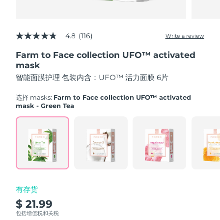
Advanced pore care essentials
以色列
预计送达日期
8/16/26
For healthy hair
18% PAP
护肤品
男士
意大利
预计送达日期
8/12/26
4.8
(116)
Write a review
4.8
out
日本
预计送达日期
8/15/26
Farm to Face collection UFO™ activated
of
5
mask
泽西岛
stars,
预计送达日期
8/17/26
全部购买
智能面膜护理 包装内含：UFO™ 活力面膜 6片
average
rating
哈萨克斯坦
value.
预计送达日期
8/14/26
选择 masks:
Farm to Face collection UFO™ activated
Read
mask - Green Tea
116
FOREO APP
科威特
预计送达日期
8/12/26
Reviews.
Same
page
关于我们
拉脱维亚
预计送达日期
8/12/26
link.
黎巴嫩
预计送达日期
8/13/26
立陶宛
预计送达日期
8/12/26
有存货
$ 21.99
卢森堡
预计送达日期
8/12/26
包括增值税和关税