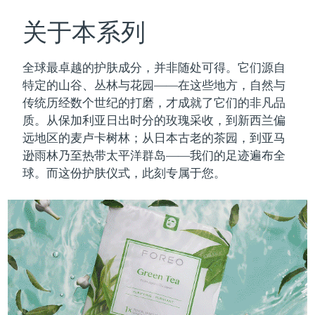
瑞典美肤护理
奥地利
预计送达日期
8/12/26
关于本系列
巴林
预计送达日期
8/13/26
全球最卓越的护肤成分，并非随处可得。它们源自
面部清洁
紧致提拉
特定的山谷、丛林与花园——在这些地方，自然与
比利时
预计送达日期
8/12/26
传统历经数个世纪的打磨，才成就了它们的非凡品
LUNA™ 4 套装
BEAR™ 2 套装
质。
从保加利亚日出时分的玫瑰采收，到新西兰偏
百慕大
预计送达日期
8/18/26
Anti-aging massage
Microcurrent toning
远地区的麦卢卡树林；从日本古老的茶园，到亚马
波斯尼亚和黑塞哥维那
逊雨林乃至热带太平洋群岛——我们的足迹遍布全
预计送达日期
8/15/26
补水保湿
口腔护理
球。而这份护肤仪式，此刻专属于您。
LUNA™ 4 Plus
BEAR™ 2 go
文莱
预计送达日期
8/17/26
UFO™ 3 套装
issa™ 4
Massage, LED heating
Microcurrent toning on-the-go
FAQ™ 抗老护理
Deep facial hydration
Hybrid silicone sonic toothbrush
保加利亚
预计送达日期
8/12/26
NEW
LUNA™ 4 Men
BEAR™ 2 eyes & lips
加拿大
预计送达日期
8/16/26
UFO™ 3 LED
issa™ 4 plus
For men, anti-aging massage
Microcurrent line smoothing device
Near-infrared and red light therapy
Smart hybrid silicone sonic toothbrush
智利
预计送达日期
8/16/26
device
抗老
LED治疗