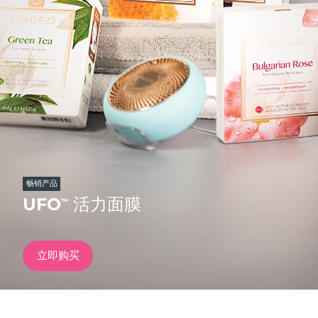
发货国家
美国
预计送达日期
8/13/26
FAQ™ Dual LED Panel
英国
预计送达日期
8/12/26
热门产品
西班牙
预计送达日期
8/12/26
澳大利亚
预计送达日期
8/15/26
法国
预计送达日期
8/12/26
畅销产品
特别优惠
畅销产品
UFO
活力面膜
™
德国
预计送达日期
8/12/26
加拿大
预计送达日期
8/16/26
立即购买
红光疗法
澳大利亚
预计送达日期
8/15/26