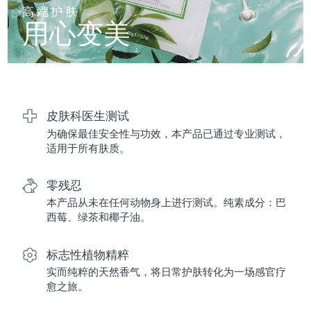
FAQ™ 101
FAQ™ 201
中国
LUNA™ 4 mini
面部提拉护理
预计送达日期
8/12/26
高端护肤
NEW
issa™ 4 smile
UFO™ 3 mini
Clinical anti-aging
LED mask
用心变美
For young skin, T-zone
Premium anti-aging skincare
哥伦比亚
预计送达日期
8/16/26
Hybrid silicone sonic toothbrush
Red light therapy device for young skin
生发
肌肤年轻化
克罗地亚
预计送达日期
8/12/26
FAQ™ 102
FAQ™ 202
LUNA™ 4 go
BEAR™ 设备
FAQ™ 301
FAQ™ 501
issa™ 4 baby
UFO™ 3 go
Advanced clinical anti-aging
LED mask
For travel or gym bag
All premium facelift devices
NEW
塞浦路斯
预计送达日期
8/13/26
LED hair strengthening scalp massager
Full-Spectrum Red Light Therapy
For ages 0-3
Portable red light therapy
皮肤科医生测试
为确保最佳安全性与功效，本产品已通过专业测试，
捷克
预计送达日期
8/12/26
FAQ™ 103
FAQ™ 211
LUNA™ 护肤
保健品
适用于所有肤质。
FAQ™ Scalp Serum
FAQ™ 502
issa™ Teeth Whitening Set
面膜
Luxurious clinical anti-aging set
Anti-aging neck & décolleté LED mask
Premium cleansers & balm
丹麦
预计送达日期
8/12/26
Scalp recovery probiotic serum
Full-Spectrum Red Light Therapy
Dual LED + sonic device & 18% PAP gel
Rejuvenation & hydration
零残忍
专业治疗
爱沙尼亚
预计送达日期
8/12/26
本产品从未在任何动物身上进行测试。纯素成分：巴
FAQ™ P1 Primer
FAQ™ 221
LUNA™ 设备
西莓、绿茶和椰子油。
FAQ™护肤品
ISSA™ 设备
UFO™ 设备
Manuka honey primer
Anti-aging LED hand mask
芬兰
FAQ™ Red Light Serum
预计送达日期
8/12/26
All facial cleansing devices
All FAQ™ skincare
All silicone sonic toothbrushes
All deep facial hydration devices
标志性植物精粹
法国
预计送达日期
8/12/26
脱毛
身体护理
实而纯粹的天然香气，将日常护肤转化为一场感官疗
FAQ™护肤品
FAQ™护肤品
愈之旅。
PEACH™ 2 Pro Max
BEAR™ 2 body
FAQ™产品
FAQ™ skincare
法属波利尼西亚
预计送达日期
8/16/26
All FAQ™ skincare
All FAQ™ skincare