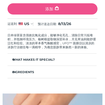
中国澳门特别行政区
预计送达日期
8/14/26
添加
马来西亚
预计送达日期
8/15/26
8/13/26
US
运送到:
预计送达日期:
马耳他
预计送达日期
8/12/26
日本绿茶富含强效抗氧化成分，能够净化毛孔，清除日常污垢堆
墨西哥
预计送达日期
8/16/26
积，并抵御环境压力。榆树根提取物深层补水，月见草油则能舒缓
泛红和痘痘。淡淡的草本香气唤醒感官，UFO™ 面膜仪以清凉的
冰肤疗法锁住每一滴精华，为倦怠肌肤带来焕然一新的体验。
摩纳哥
预计送达日期
8/13/26
WHAT MAKES IT SPECIAL?
荷兰
预计送达日期
8/12/26
松针提取物能够调节皮脂分泌，缩小毛孔，完美控油。
新西兰
预计送达日期
8/12/26
INGREDIENTS
葛根提取物可以减轻浮肿，淡化黑眼圈，抚平细纹，令肌肤焕
发活力。
水/水/水族，丁二醇，茶叶提取物，1,2-己二醇，羟基苯乙酮，聚丙
挪威
预计送达日期
8/12/26
舒缓湿疹、痤疮和肌肤刺激，为需要额外呵护的肌肤提供舒缓
烯酸钠，泛醇，尿囊素，聚甘油-4 癸酸酯，甘草酸二钾，香精/香
的急救。
料，沼泽松叶提取物，榆树根提取物，月见草花提取物，葛根提取
物
阿曼
抵御污染和环境毒素，让肌肤全天自由呼吸。
预计送达日期
8/15/26
轻盈配方，吸收迅速，不留残余，令肌肤清爽哑光，散发自然
光泽。
菲律宾
预计送达日期
8/15/26