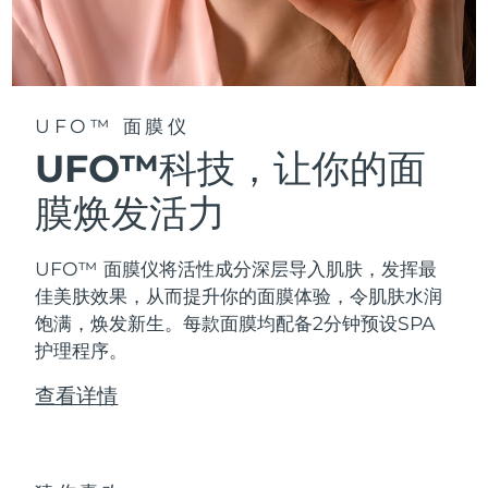
阿拉伯联合酋长国
预计送达日期
8/13/26
英国
预计送达日期
8/12/26
UFO™ 面膜仪
美国
预计送达日期
8/13/26
UFO™科技，让你的面
乌兹别克斯坦
膜焕发活力
预计送达日期
8/17/26
越南
预计送达日期
8/18/26
UFO™ 面膜仪将活性成分深层导入肌肤，发挥最
佳美肤效果，从而提升你的面膜体验，令肌肤水润
饱满，焕发新生。每款面膜均配备2分钟预设SPA
护理程序。
查看详情