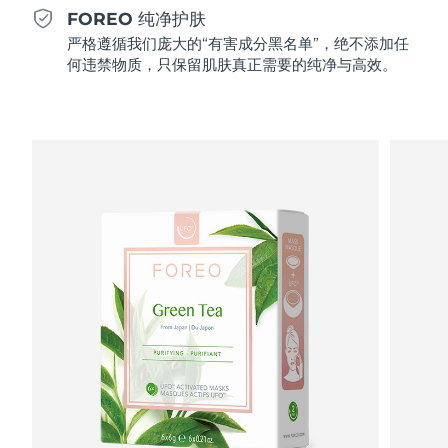
Professional IPL hair removal device
Microcurrent body toning
All hair treatments
All FAQ™ skincare
FOREO 纯净护肤
德国
预计送达日期
8/12/26
严格遵循我们庞大的“有害成分黑名单”，绝不添加任
FAQ™产品
FAQ™产品
痘肌护理
眼部护理
何违禁物质，只保留肌肤真正需要的纯净与高效。
直布罗陀
PEACH™ 2
LUNA™ 4 body
预计送达日期
8/16/26
FAQ™ products
All anti-aging treatments
All LED treatments
ESPADA™ 2 plus
BEAR™ 2 eyes & lips
IPL hair removal
Massaging body brush
All toning treatments
希腊
预计送达日期
8/12/26
Recurring acne LED therapy
Microcurrent line smoothing device
中国香港特别行政区
预计送达日期
8/13/26
PEACH™ 2 go
SUPERCHARGED™ serum
护发
毛孔护理
ESPADA™ 2
IRIS™ 2
Travel-friendly IPL hair removal
Firming body serum
匈牙利
LUNA™ 4 hair
预计送达日期
8/12/26
KIWI™ derma
Acne treatment device
Rejuvenating eye massager
NEW
2-in-1 LED scalp massager
Diamond microdermabrasion .
冰岛
预计送达日期
8/13/26
PEACH™ Cooling Prep Gel
ESPADA™ Blemish Solution
眼部护肤
牙齿美白
Cooling IPL hair removal gel
印度尼西亚
预计送达日期
8/10/26
FLIP™ play advanced
KIWI™
Concentrated acne gel
Advanced eye care treatment
issa™ Teeth Whitening Set
LED light hairbrush
Blackhead remover
爱尔兰
预计送达日期
8/12/26
更多的
Dual LED + sonic device & 18% PAP gel
ESPADA™ 设备
眼部护理设备
马恩岛
预计送达日期
8/14/26
LUNA™ Dual-Peptide Scalp
KIWI™ 皮肤护理
All acne treatment devices
All revitalizing eye massagers
Serum
issa™ Teeth Whitening Gel