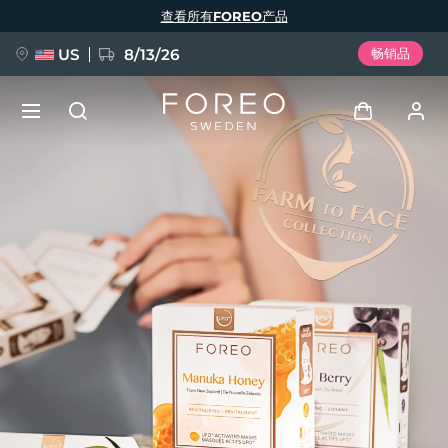
跳
查看所有FOREO产品
转
到
主
要
US
8/13/26
畅销品
内
容
新品
登录
语言
BREAKING NEWS
用户信息
English
Deutsch
Español
我的设备
FAQ™ Pure Beauty-Tech Elixir
Français
Italiano
Português
我的订单
Polski
Svenska
Русский
Türkçe
简体中文
繁體中文
我的地址
issa™ Teeth Whitening Set
我的订阅