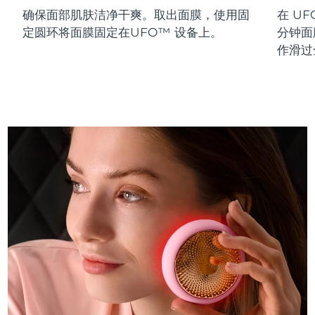
确保面部肌肤洁净干爽。取出面膜，使用固
在 UF
斯洛伐克
预计送达日期
8/12/26
定圆环将面膜固定在UFO™ 设备上。
分钟面
斯洛文尼亚
预计送达日期
8/12/26
作滑过
南非
预计送达日期
8/20/26
韩国
预计送达日期
8/14/26
西班牙
预计送达日期
8/12/26
瑞典
预计送达日期
8/12/26
瑞士
预计送达日期
8/12/26
台湾
预计送达日期
8/17/26
泰国
预计送达日期
8/16/26
土耳其
预计送达日期
8/13/26