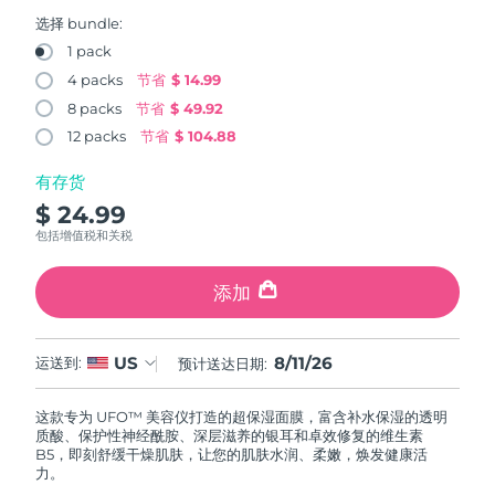
FAQ™ 101
FAQ™ 201
中国
LUNA™ 4 mini
面部提拉护理
预计送达日期
8/10/26
NEW
选择 bundle:
issa™ 4 smile
UFO™ 3 mini
Clinical anti-aging
LED mask
For young skin, T-zone
Premium anti-aging skincare
1 pack
哥伦比亚
预计送达日期
8/14/26
Hybrid silicone sonic toothbrush
Red light therapy device for young skin
4 packs
节省
$ 14.99
生发
肌肤年轻化
8 packs
节省
$ 49.92
克罗地亚
预计送达日期
8/10/26
FAQ™ 102
FAQ™ 202
LUNA™ 4 go
BEAR™ 设备
FAQ™ 301
FAQ™ 501
12 packs
节省
$ 104.88
issa™ 4 baby
UFO™ 3 go
Advanced clinical anti-aging
LED mask
For travel or gym bag
All premium facelift devices
NEW
塞浦路斯
预计送达日期
8/11/26
LED hair strengthening scalp massager
Full-Spectrum Red Light Therapy
For ages 0-3
Portable red light therapy
有存货
$ 24.99
捷克
预计送达日期
8/10/26
FAQ™ 103
FAQ™ 211
LUNA™ 护肤
保健品
包括增值税和关税
FAQ™ Scalp Serum
FAQ™ 502
issa™ Teeth Whitening Set
面膜
Luxurious clinical anti-aging set
Anti-aging neck & décolleté LED mask
Premium cleansers & balm
丹麦
预计送达日期
8/10/26
Scalp recovery probiotic serum
Full-Spectrum Red Light Therapy
Dual LED + sonic device & 18% PAP gel
Rejuvenation & hydration
添加
专业治疗
爱沙尼亚
预计送达日期
8/10/26
FAQ™ P1 Primer
FAQ™ 221
LUNA™ 设备
FAQ™护肤品
8/11/26
US
ISSA™ 设备
运送到:
预计送达日期:
UFO™ 设备
Manuka honey primer
Anti-aging LED hand mask
芬兰
FAQ™ Red Light Serum
预计送达日期
8/10/26
All facial cleansing devices
All FAQ™ skincare
All silicone sonic toothbrushes
All deep facial hydration devices
这款专为 UFO™ 美容仪打造的超保湿面膜，富含补水保湿的透明
法国
预计送达日期
8/10/26
脱毛
身体护理
质酸、保护性神经酰胺、深层滋养的银耳和卓效修复的维生素
FAQ™护肤品
FAQ™护肤品
B5，即刻舒缓干燥肌肤，让您的肌肤水润、柔嫩，焕发健康活
PEACH™ 2 Pro Max
BEAR™ 2 body
FAQ™产品
FAQ™ skincare
法属波利尼西亚
力。
预计送达日期
8/14/26
All FAQ™ skincare
All FAQ™ skincare