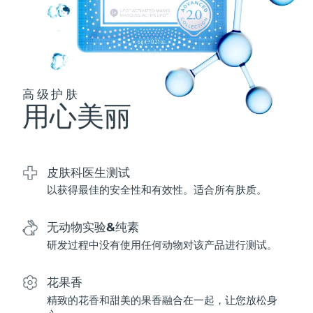
波兰
预计送达日期
8/11/26
葡萄牙
预计送达日期
8/10/26
高级护肤
波多黎各
预计送达日期
8/12/26
用心美丽
卡塔尔
预计送达日期
8/11/26
留尼汪
预计送达日期
8/15/26
皮肤科医生测试
以获得最佳的安全性和有效性。适合所有肤质。
罗马尼亚
预计送达日期
8/10/26
无动物实验&纯素
俄罗斯
预计送达日期
8/18/26
研发过程中没有使用任何动物对该产品进行测试。
沙特阿拉伯
预计送达日期
8/11/26
花果香
新加坡
预计送达日期
8/12/26
精致的花香和甜美的果香融合在一起，让您放松身