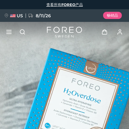
跳
查看所有FOREO产品
转
到
主
要
US
8/11/26
畅销品
内
容
新品
登录
语言
BREAKING NEWS
用户信息
English
Deutsch
Español
我的设备
FAQ™ Pure Beauty-Tech Elixir
Français
Italiano
Português
我的订单
Polski
Svenska
Русский
Türkçe
简体中文
繁體中文
我的地址
issa™ Teeth Whitening Set
我的订阅