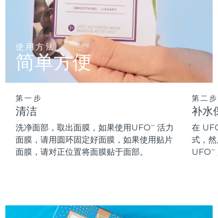
阿拉伯联合酋长国
预计送达日期
8/11/26
英国
预计送达日期
8/10/26
使用方法
简单方便
美国
预计送达日期
8/11/26
乌兹别克斯坦
预计送达日期
8/15/26
第一步
第二步
清洁
补水
越南
预计送达日期
8/16/26
洗净面部，取出面膜，如果使用UFO
活力
在 UF
TM
面膜，请用圆环固定好面膜，如果使用贴片
式，然
面膜，请对正位置将面膜贴于面部。
UFO
TM