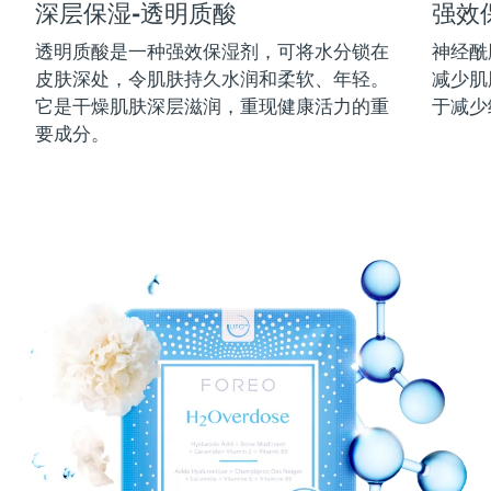
深层保湿-透明质酸
强效
中国澳门特别行政区
预计送达日期
8/12/26
透明质酸是一种强效保湿剂，可将水分锁在
神经酰
皮肤深处，令肌肤持久水润和柔软、年轻。
减少肌
马来西亚
预计送达日期
8/13/26
它是干燥肌肤深层滋润，重现健康活力的重
于减少
马耳他
预计送达日期
8/10/26
要成分。
墨西哥
预计送达日期
8/14/26
摩纳哥
预计送达日期
8/11/26
荷兰
预计送达日期
8/10/26
新西兰
预计送达日期
8/10/26
挪威
预计送达日期
8/10/26
阿曼
预计送达日期
8/13/26
菲律宾
预计送达日期
8/13/26