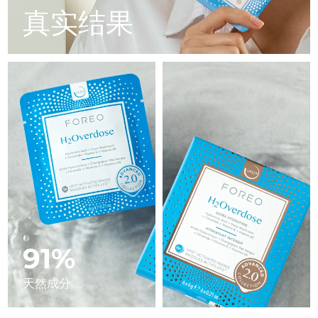
Advanced pore care essentials
以色列
预计送达日期
8/14/26
For healthy hair
真实结果
18% PAP
护肤品
男士
意大利
预计送达日期
8/10/26
日本
预计送达日期
8/13/26
泽西岛
预计送达日期
8/15/26
全部购买
哈萨克斯坦
预计送达日期
8/12/26
FOREO APP
科威特
预计送达日期
8/10/26
关于我们
拉脱维亚
预计送达日期
8/10/26
黎巴嫩
预计送达日期
8/11/26
91%
立陶宛
预计送达日期
8/10/26
天然成分
卢森堡
预计送达日期
8/10/26