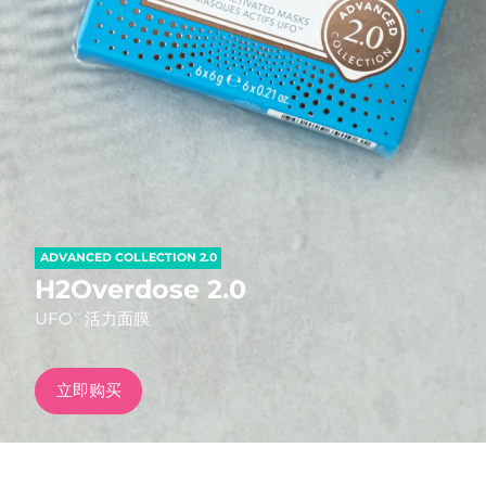
发货国家
美国
预计送达日期
8/11/26
FAQ™ Dual LED Panel
英国
预计送达日期
8/10/26
热门产品
西班牙
预计送达日期
8/10/26
澳大利亚
预计送达日期
8/13/26
ADVANCED COLLECTION 2.0
法国
预计送达日期
8/10/26
H2Overdose 2.0
特别优惠
畅销产品
UFO
活力面膜
TM
德国
预计送达日期
8/10/26
加拿大
预计送达日期
8/14/26
立即购买
红光疗法
澳大利亚
预计送达日期
8/13/26