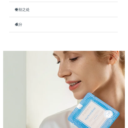
Professional IPL hair removal device
Microcurrent body toning
All hair treatments
All FAQ™ skincare
德国
预计送达日期
8/10/26
特别之处
FAQ™产品
FAQ™产品
痘肌护理
眼部护理
临床证明，使用后可保持肌肤水润长达 8 小时。
直布罗陀
PEACH™ 2
LUNA™ 4 body
预计送达日期
8/14/26
FAQ™ products
All anti-aging treatments
成分
All LED treatments
即刻舒缓干燥肌肤，令肌肤柔软水润
ESPADA™ 2 plus
BEAR™ 2 eyes & lips
IPL hair removal
Massaging body brush
All toning treatments
减少细纹和皱纹，打造新嫩润泽肌肤。
Aqua/Water/Eau, Glycerin, Butylene Glycol, Dipropylene
希腊
预计送达日期
8/10/26
Recurring acne LED therapy
Microcurrent line smoothing device
Glycol, Decyl Cocoate, Sodium Hyaluronate, Tremella
强化皮肤的天然屏障，防止水分流失。
Fuciformis Sporocarp Extract, Simmondsia Chinensis
中国香港特别行政区
预计送达日期
8/11/26
防止提前衰老并保护皮肤免受自由基的侵害。
(Jojoba) Seed Oil, Portulaca Oleracea Extract, Ceramide 3,
PEACH™ 2 go
SUPERCHARGED™ serum
护发
毛孔护理
Xylitylglucoside, Anhydroxylitol, Xylitol, Tocopheryl Acetate,
ESPADA™ 2
IRIS™ 2
91%的天然成分，纯素、零残忍，适合所有肤质。
Travel-friendly IPL hair removal
Firming body serum
Caprylic/Capric Triglyceride, Cetyl Ethylhexanoate,
匈牙利
LUNA™ 4 hair
预计送达日期
8/10/26
KIWI™ derma
Diglycerin, Hydroxyacetophenone, Panthenol, Allantoin,
Acne treatment device
Rejuvenating eye massager
NEW
Cetearyl Olivate, Sorbitan Olivate, Tromethamine,
2-in-1 LED scalp massager
Diamond microdermabrasion .
Caprylic/Capric Glycerides, Acrylates/C10-30 Alkyl Acrylate
冰岛
预计送达日期
8/11/26
Crosspolymer, Carbomer, Caprylyl Glycol, Dipotassium
PEACH™ Cooling Prep Gel
Glycyrrhizate, Ethylhexylglycerin, Xanthan Gum,
ESPADA™ Blemish Solution
眼部护肤
牙齿美白
Cooling IPL hair removal gel
Parfum/Fragrance, Glucose, Hydrogenated Lecithin,
印度尼西亚
预计送达日期
8/8/26
FLIP™ play advanced
KIWI™
Butylphenyl Methylpropional
Concentrated acne gel
Advanced eye care treatment
issa™ Teeth Whitening Set
LED light hairbrush
Blackhead remover
爱尔兰
预计送达日期
8/10/26
更多的
Dual LED + sonic device & 18% PAP gel
ESPADA™ 设备
眼部护理设备
马恩岛
预计送达日期
8/12/26
LUNA™ Dual-Peptide Scalp
KIWI™ 皮肤护理
All acne treatment devices
All revitalizing eye massagers
Serum
issa™ Teeth Whitening Gel