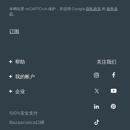
本网站受 reCAPTCHA 保护，并适用 Google
隐私政策
和
服务条
款
。
帮助
关注我们
联系我们
我的帐户
订单与运输
产品注册
企业
保修与退换货
客服支持
关于FOREO
常见问题
100%安全支付
伙伴计划
电池信息
Bazaarvoice口碑
联盟新闻