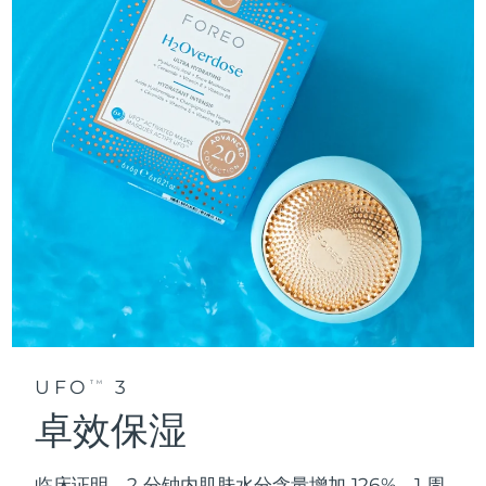
UFO
3
TM
卓效保湿
临床证明，2 分钟内肌肤水分含量增加 126%，1 周