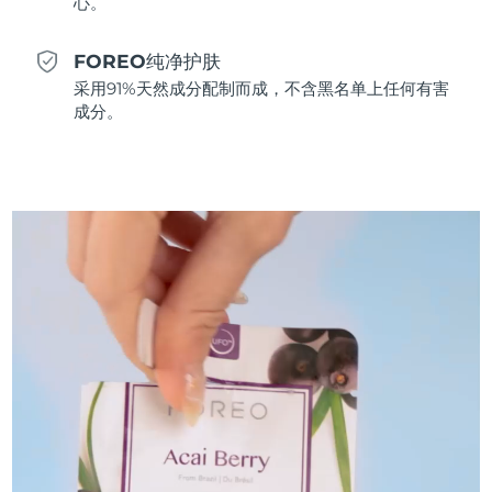
心。
斯洛伐克
预计送达日期
8/10/26
FOREO纯净护肤
斯洛文尼亚
预计送达日期
8/10/26
采用91%天然成分配制而成，不含黑名单上任何有害
成分。
南非
预计送达日期
8/18/26
韩国
预计送达日期
8/12/26
西班牙
预计送达日期
8/10/26
瑞典
预计送达日期
8/10/26
瑞士
预计送达日期
8/10/26
台湾
预计送达日期
8/15/26
泰国
预计送达日期
8/14/26
土耳其
预计送达日期
8/11/26