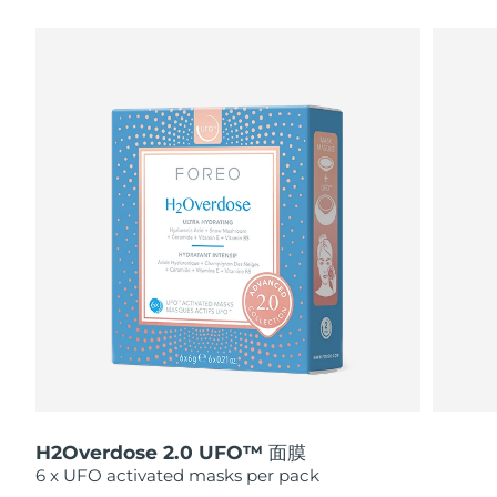
瑞典美肤护理
奥地利
预计送达日期
8/10/26
巴林
预计送达日期
8/11/26
面部清洁
紧致提拉
比利时
预计送达日期
8/10/26
LUNA™ 4 套装
BEAR™ 2 套装
百慕大
预计送达日期
8/16/26
Anti-aging massage
Microcurrent toning
波斯尼亚和黑塞哥维那
预计送达日期
8/13/26
补水保湿
口腔护理
LUNA™ 4 Plus
BEAR™ 2 go
文莱
预计送达日期
8/15/26
UFO™ 3 套装
issa™ 4
Massage, LED heating
Microcurrent toning on-the-go
FAQ™ 抗老护理
Deep facial hydration
Hybrid silicone sonic toothbrush
保加利亚
预计送达日期
8/10/26
NEW
LUNA™ 4 Men
BEAR™ 2 eyes & lips
加拿大
预计送达日期
8/14/26
UFO™ 3 LED
issa™ 4 plus
For men, anti-aging massage
Microcurrent line smoothing device
Near-infrared and red light therapy
Smart hybrid silicone sonic toothbrush
H2Overdose 2.0 UFO™ 面膜
智利
预计送达日期
8/14/26
device
抗老
LED治疗
6 x UFO activated masks per pack