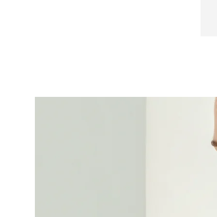
Lecithin, Butylphenyl Methylpropional
Near-infrared and red light therapy device
Smart hybrid silicone sonic toothbrush
抗老
LED治疗
LUNA™ 4 mini
面部提拉护理
FAQ™ 101
FAQ™ 201
UFO™ 3 mini
issa™ 4 smile
For young skin, T-zone
Premium anti-aging skincare
NEW
Clinical anti-aging
LED mask
Red light therapy device for young skin
Hybrid silicone sonic toothbrush
生发
LUNA™ 4 go
BEAR™ 设备
肌肤年轻化
FAQ™ 102
FAQ™ 202
UFO™ 3 go
issa™ 4 baby
For travel or gym bag
All premium facelift devices
FAQ™ 301
FAQ™ 501
Advanced clinical anti-aging
LED mask
Portable red light therapy
For ages 0-3
NEW
LED hair strengthening scalp massager
Full-Spectrum Red Light Therapy
LUNA™ 护肤
FAQ™ 103
FAQ™ 211
保健品
面膜
issa™ Teeth Whitening Set
Premium cleansers & balm
FAQ™ Scalp Serum
FAQ™ 502
Luxurious clinical anti-aging set
Anti-aging neck & décolleté LED mask
Rejuvenation & hydration
Dual LED + sonic device & 18% PAP gel
Scalp recovery probiotic serum
Full-Spectrum Red Light Therapy
LUNA™ 设备
专业治疗
FAQ™ P1 Primer
FAQ™ 221
UFO™ 设备
ISSA™ 设备
All facial cleansing devices
FAQ™护肤品
Manuka honey primer
Anti-aging LED hand mask
FAQ™ Red Light Serum
All deep facial hydration devices
All silicone sonic toothbrushes
All FAQ™ skincare