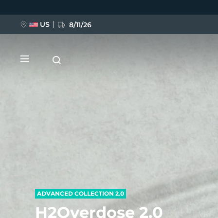
跳
转
到
主
US
8/11/26
要
内
容
新品
BREAKING NEWS
FAQ™ Pure Beauty-Tech Elixir
ADVANCED COLLECTION 2.0
H2Overdose 2.0