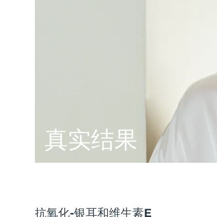
脱毛
FAQ™护肤品
身体护理
FAQ™护肤品
FAQ™产品
FAQ™ skincare
All FAQ™ skincare
All FAQ™ skincare
PEACH™ 2 Pro Max
BEAR™ 2 body
All hair treatments
All FAQ™ skincare
Professional IPL hair removal device
Microcurrent body toning
FAQ™产品
FAQ™产品
痘肌护理
FAQ™ products
眼部护理
All anti-aging treatments
All LED treatments
PEACH™ 2
LUNA™ 4 body
All toning treatments
ESPADA™ 2 plus
BEAR™ 2 eyes & lips
IPL hair removal
Massaging body brush
Recurring acne LED therapy
Microcurrent line smoothing device
PEACH™ 2 go
SUPERCHARGED™ serum
护发
毛孔护理
ESPADA™ 2
IRIS™ 2
Travel-friendly IPL hair removal
Firming body serum
LUNA™ 4 hair
KIWI™ derma
真实结果
Acne treatment device
Rejuvenating eye massager
NEW
2-in-1 LED scalp massager
Diamond microdermabrasion .
PEACH™ Cooling Prep Gel
ESPADA™ Blemish Solution
眼部护肤
牙齿美白
Cooling IPL hair removal gel
FLIP™ play advanced
KIWI™
Concentrated acne gel
Advanced eye care treatment
issa™ Teeth Whitening Set
LED light hairbrush
Blackhead remover
Dual LED + sonic device & 18% PAP gel
更多的
ESPADA™ 设备
眼部护理设备
抗氧化-银耳和维生素E
LUNA™ Dual-Peptide Scalp