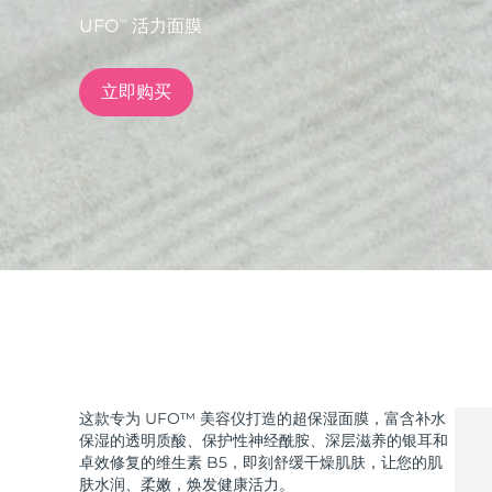
UFO
活力面膜
TM
issa™ Teeth Whitening Set
立即购买
FAQ™ Dual LED Panel
热门产品
特别优惠
畅销产品
这款专为 UFO™ 美容仪打造的超保湿面膜，富含补水
保湿的透明质酸、保护性神经酰胺、深层滋养的银耳和
卓效修复的维生素 B5，即刻舒缓干燥肌肤，让您的肌
肤水润、柔嫩，焕发健康活力。