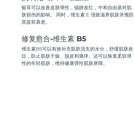
KIWI™ 皮肤护理
All acne treatment devices
All revitalizing eye massagers
Serum
issa™ Teeth Whitening Gel
银耳可以改善皮肤弹性，镇静发红，中和自由基对肌
Advanced pore care essentials
For healthy hair
18% PAP
肤损伤的影响。 同时，维生素 E 强效滋养肌肤并预防
其提前衰老。
护肤品
男士
修复愈合-维生素 B5
维生素B5可以有效补充肌肤流失的水分，舒缓肌肤炎
全部购买
症，防止肌肤干燥、脱皮和瘙痒。还可以恢复柔软弹
性的年轻肌肤，维持健康弹性肌肤屏障。
FOREO APP
关于我们