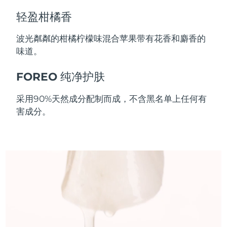
斯洛伐克
预计送达日期
8/10/26
轻盈柑橘香
斯洛文尼亚
预计送达日期
8/10/26
波光粼粼的柑橘柠檬味混合苹果带有花香和麝香的
味道。
南非
预计送达日期
8/18/26
FOREO 纯净护肤
韩国
预计送达日期
8/12/26
采用90%天然成分配制而成，不含黑名单上任何有
西班牙
预计送达日期
8/10/26
害成分。
瑞典
预计送达日期
8/10/26
瑞士
预计送达日期
8/10/26
台湾
预计送达日期
8/15/26
泰国
预计送达日期
8/14/26
土耳其
预计送达日期
8/11/26