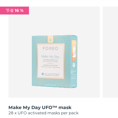
瑞典美肤护理
奥地利
预计送达日期
8/10/26
节省 16 %
巴林
预计送达日期
8/11/26
面部清洁
紧致提拉
比利时
预计送达日期
8/10/26
LUNA™ 4 套装
BEAR™ 2 套装
百慕大
预计送达日期
8/16/26
Anti-aging massage
Microcurrent toning
波斯尼亚和黑塞哥维那
预计送达日期
8/13/26
补水保湿
口腔护理
LUNA™ 4 Plus
BEAR™ 2 go
文莱
预计送达日期
8/15/26
UFO™ 3 套装
issa™ 4
Massage, LED heating
Microcurrent toning on-the-go
FAQ™ 抗老护理
Deep facial hydration
Hybrid silicone sonic toothbrush
保加利亚
预计送达日期
8/10/26
NEW
LUNA™ 4 Men
BEAR™ 2 eyes & lips
加拿大
预计送达日期
8/14/26
UFO™ 3 LED
issa™ 4 plus
For men, anti-aging massage
Microcurrent line smoothing device
Near-infrared and red light therapy
Smart hybrid silicone sonic toothbrush
Make My Day UFO™ mask
智利
预计送达日期
8/14/26
device
抗老
LED治疗
28 x UFO activated masks per pack