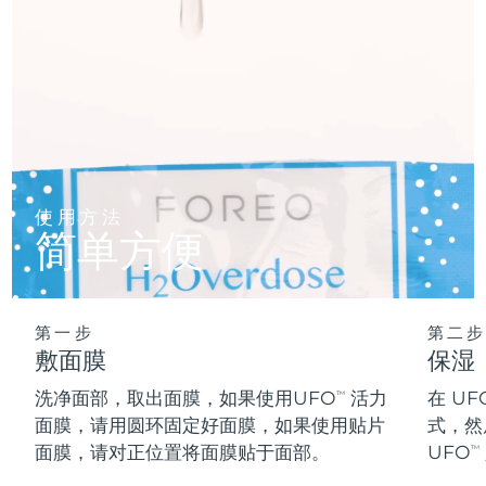
阿拉伯联合酋长国
预计送达日期
8/11/26
英国
预计送达日期
8/10/26
美国
预计送达日期
8/11/26
乌兹别克斯坦
预计送达日期
8/15/26
使用方法
简单方便
越南
预计送达日期
8/16/26
第一步
第二步
敷面膜
保湿
洗净面部，取出面膜，如果使用UFO
活力
在 UF
TM
面膜，请用圆环固定好面膜，如果使用贴片
式，然
面膜，请对正位置将面膜贴于面部。
UFO
TM