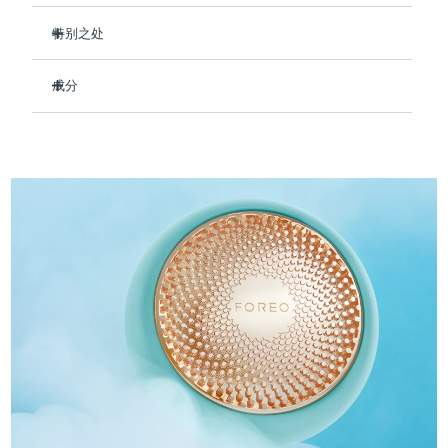
Professional IPL hair removal device
Microcurrent body toning
All hair treatments
All FAQ™ skincare
德国
预计送达日期
8/10/26
特别之处
FAQ™产品
FAQ™产品
痘肌护理
眼部护理
即时补水，令皮肤水润丰满。
直布罗陀
PEACH™ 2
LUNA™ 4 body
预计送达日期
8/14/26
FAQ™ products
All anti-aging treatments
成分
All LED treatments
改善皮肤弹性和紧致度，柔滑肌肤抚平皱纹。
ESPADA™ 2 plus
BEAR™ 2 eyes & lips
IPL hair removal
Massaging body brush
All toning treatments
打造抗污染屏障，以对抗环境压力。
Aqua/Water/Eau, Methylpropanediol, Glycerin, 1,2-
希腊
预计送达日期
8/10/26
Recurring acne LED therapy
Microcurrent line smoothing device
Hexanediol, Panthenol, Hydroxyacetophenone, Betaine,
让您的肌肤整日散发水润光采。
Carbomer, Arginine, Hydroxyethyl Acrylate/Sodium
中国香港特别行政区
预计送达日期
8/11/26
90%的天然成分，纯素、零残忍，适合所有肤质。
Acryloyldimethyl Taurate Copolymer,
PEACH™ 2 go
SUPERCHARGED™ serum
护发
毛孔护理
Hydroxyethylcellulose, Dipropylene Glycol,
ESPADA™ 2
IRIS™ 2
Travel-friendly IPL hair removal
Firming body serum
Parfum/Fragrance, Sorbitan Isostearate, Polysorbate 60,
匈牙利
LUNA™ 4 hair
预计送达日期
8/10/26
KIWI™ derma
Butylene Glycol, Gelidium Cartilagineum Extract, Brassica
Acne treatment device
Rejuvenating eye massager
NEW
Oleracea Italica (Broccoli) Sprout Extract, Sodium
2-in-1 LED scalp massager
Diamond microdermabrasion .
Hyaluronate, Hydrolyzed Hyaluronic Acid, Sodium
冰岛
预计送达日期
8/11/26
Acetylated Hyaluronate
PEACH™ Cooling Prep Gel
ESPADA™ Blemish Solution
眼部护肤
牙齿美白
Cooling IPL hair removal gel
印度尼西亚
预计送达日期
8/8/26
FLIP™ play advanced
KIWI™
Concentrated acne gel
Advanced eye care treatment
issa™ Teeth Whitening Set
LED light hairbrush
Blackhead remover
爱尔兰
预计送达日期
8/10/26
更多的
Dual LED + sonic device & 18% PAP gel
ESPADA™ 设备
眼部护理设备
马恩岛
预计送达日期
8/12/26
LUNA™ Dual-Peptide Scalp
KIWI™ 皮肤护理
All acne treatment devices
All revitalizing eye massagers
Serum
issa™ Teeth Whitening Gel