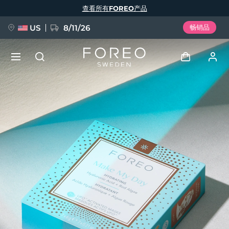
跳
查看所有FOREO产品
转
到
主
要
US
8/11/26
畅销品
内
容
新品
登录
语言
BREAKING NEWS
用户信息
English
Deutsch
Español
我的设备
FAQ™ Pure Beauty-Tech Elixir
Français
Italiano
Português
我的订单
Polski
Svenska
Русский
Türkçe
简体中文
繁體中文
我的地址
issa™ Teeth Whitening Set
我的订阅