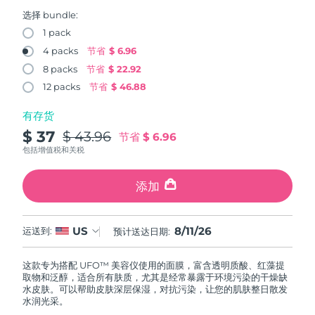
FAQ™ 101
FAQ™ 201
中国
LUNA™ 4 mini
面部提拉护理
预计送达日期
8/10/26
NEW
选择 bundle:
issa™ 4 smile
UFO™ 3 mini
Clinical anti-aging
LED mask
For young skin, T-zone
Premium anti-aging skincare
1 pack
哥伦比亚
预计送达日期
8/14/26
Hybrid silicone sonic toothbrush
Red light therapy device for young skin
4 packs
节省
$ 6.96
生发
肌肤年轻化
8 packs
节省
$ 22.92
克罗地亚
预计送达日期
8/10/26
FAQ™ 102
FAQ™ 202
LUNA™ 4 go
BEAR™ 设备
FAQ™ 301
FAQ™ 501
12 packs
节省
$ 46.88
issa™ 4 baby
UFO™ 3 go
Advanced clinical anti-aging
LED mask
For travel or gym bag
All premium facelift devices
NEW
塞浦路斯
预计送达日期
8/11/26
LED hair strengthening scalp massager
Full-Spectrum Red Light Therapy
For ages 0-3
Portable red light therapy
有存货
$ 37
$ 43.96
捷克
节省
$ 6.96
预计送达日期
8/10/26
FAQ™ 103
FAQ™ 211
LUNA™ 护肤
保健品
包括增值税和关税
FAQ™ Scalp Serum
FAQ™ 502
issa™ Teeth Whitening Set
面膜
Luxurious clinical anti-aging set
Anti-aging neck & décolleté LED mask
Premium cleansers & balm
丹麦
预计送达日期
8/10/26
Scalp recovery probiotic serum
Full-Spectrum Red Light Therapy
Dual LED + sonic device & 18% PAP gel
Rejuvenation & hydration
添加
专业治疗
爱沙尼亚
预计送达日期
8/10/26
FAQ™ P1 Primer
FAQ™ 221
LUNA™ 设备
FAQ™护肤品
8/11/26
US
ISSA™ 设备
运送到:
预计送达日期:
UFO™ 设备
Manuka honey primer
Anti-aging LED hand mask
芬兰
FAQ™ Red Light Serum
预计送达日期
8/10/26
All facial cleansing devices
All FAQ™ skincare
All silicone sonic toothbrushes
All deep facial hydration devices
这款专为搭配 UFO™ 美容仪使用的面膜，富含透明质酸、红藻提
法国
预计送达日期
8/10/26
脱毛
身体护理
取物和泛醇，适合所有肤质，尤其是经常暴露于环境污染的干燥缺
FAQ™护肤品
FAQ™护肤品
水皮肤。可以帮助皮肤深层保湿，对抗污染，让您的肌肤整日散发
PEACH™ 2 Pro Max
BEAR™ 2 body
FAQ™产品
FAQ™ skincare
法属波利尼西亚
水润光采。
预计送达日期
8/14/26
All FAQ™ skincare
All FAQ™ skincare