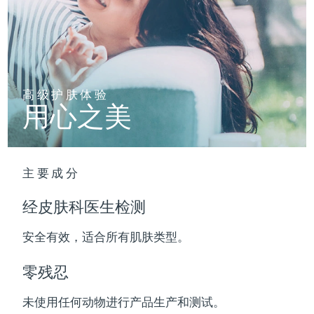
波兰
预计送达日期
8/11/26
葡萄牙
预计送达日期
8/10/26
高级护肤体验
波多黎各
预计送达日期
8/12/26
用心之美
卡塔尔
预计送达日期
8/11/26
留尼汪
预计送达日期
8/15/26
主要成分
罗马尼亚
预计送达日期
8/10/26
经皮肤科医生检测
俄罗斯
预计送达日期
8/18/26
安全有效，适合所有肌肤类型。
沙特阿拉伯
预计送达日期
8/11/26
零残忍
新加坡
预计送达日期
8/12/26
未使用任何动物进行产品生产和测试。