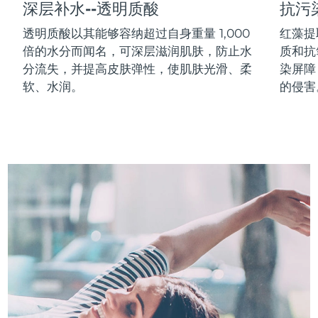
深层补水--透明质酸
抗污
中国澳门特别行政区
预计送达日期
8/12/26
透明质酸以其能够容纳超过自身重量 1,000
红藻提
倍的水分而闻名，可深层滋润肌肤，防止水
质和抗
马来西亚
预计送达日期
8/13/26
分流失，并提高皮肤弹性，使肌肤光滑、柔
染屏障
马耳他
预计送达日期
8/10/26
软、水润。
的侵害
墨西哥
预计送达日期
8/14/26
摩纳哥
预计送达日期
8/11/26
荷兰
预计送达日期
8/10/26
新西兰
预计送达日期
8/10/26
挪威
预计送达日期
8/10/26
阿曼
预计送达日期
8/13/26
菲律宾
预计送达日期
8/13/26