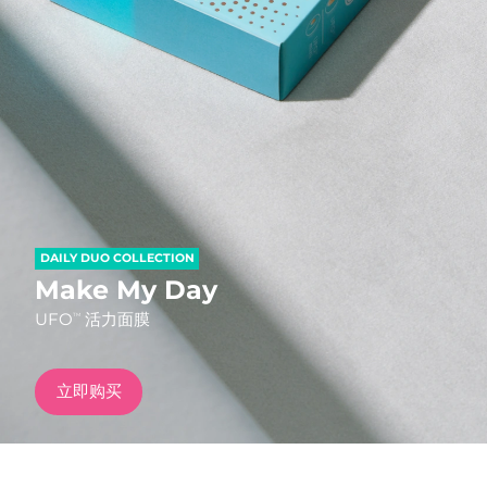
发货国家
美国
预计送达日期
8/11/26
FAQ™ Dual LED Panel
英国
预计送达日期
8/10/26
热门产品
西班牙
预计送达日期
8/10/26
澳大利亚
预计送达日期
8/13/26
DAILY DUO COLLECTION
法国
预计送达日期
8/10/26
Make My Day
特别优惠
畅销产品
UFO
活力面膜
TM
德国
预计送达日期
8/10/26
加拿大
预计送达日期
8/14/26
立即购买
红光疗法
澳大利亚
预计送达日期
8/13/26