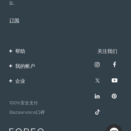
款
。
帮助
关注我们
联系我们
我的帐户
订单与运输
产品注册
企业
保修与退换货
客服支持
关于FOREO
常见问题
100%安全支付
伙伴计划
电池信息
Bazaarvoice口碑
联盟新闻
MYSA