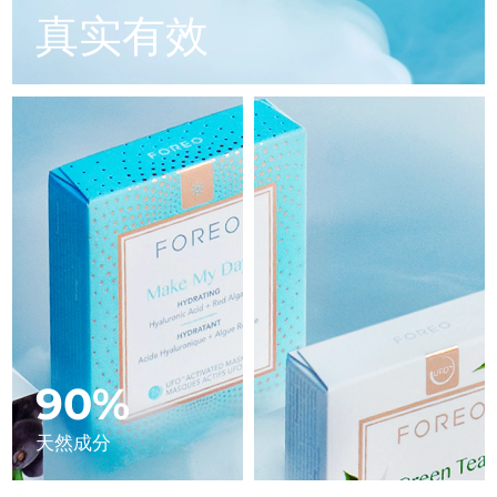
Advanced pore care essentials
以色列
预计送达日期
8/14/26
For healthy hair
真实有效
18% PAP
护肤品
男士
意大利
预计送达日期
8/10/26
日本
预计送达日期
8/13/26
泽西岛
预计送达日期
8/15/26
全部购买
哈萨克斯坦
预计送达日期
8/12/26
FOREO APP
科威特
预计送达日期
8/10/26
关于我们
拉脱维亚
预计送达日期
8/10/26
黎巴嫩
预计送达日期
8/11/26
90%
立陶宛
预计送达日期
8/10/26
天然成分
卢森堡
预计送达日期
8/10/26