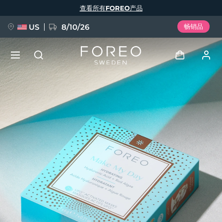
跳
查看所有FOREO产品
转
到
主
要
US
8/10/26
畅销品
内
容
新品
登录
语言
BREAKING NEWS
用户信息
English
Deutsch
Español
我的设备
FAQ™ Pure Beauty-Tech Elixir
Français
Italiano
Português
我的订单
Polski
Svenska
Русский
Türkçe
简体中文
繁體中文
我的地址
issa™ Teeth Whitening Set
我的订阅