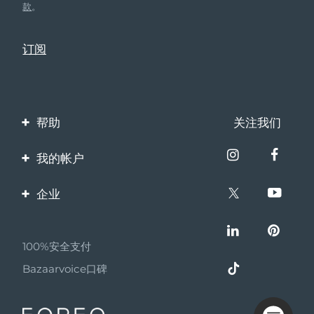
款
。
帮助
关注我们
联系我们
我的帐户
订单与运输
产品注册
企业
保修与退换货
客服支持
关于FOREO
常见问题
100%安全支付
伙伴计划
电池信息
Bazaarvoice口碑
联盟新闻
MYSA