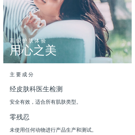
波兰
预计送达日期
8/10/26
葡萄牙
预计送达日期
8/9/26
高级护肤体验
波多黎各
预计送达日期
8/11/26
用心之美
卡塔尔
预计送达日期
8/10/26
留尼汪
预计送达日期
8/14/26
主要成分
罗马尼亚
预计送达日期
8/9/26
经皮肤科医生检测
俄罗斯
预计送达日期
8/17/26
安全有效，适合所有肌肤类型。
沙特阿拉伯
预计送达日期
8/10/26
零残忍
新加坡
预计送达日期
8/11/26
未使用任何动物进行产品生产和测试。