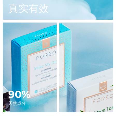
Advanced pore care essentials
以色列
预计送达日期
8/13/26
For healthy hair
真实有效
18% PAP
护肤品
男士
意大利
预计送达日期
8/9/26
日本
预计送达日期
8/12/26
泽西岛
预计送达日期
8/14/26
全部购买
哈萨克斯坦
预计送达日期
8/11/26
FOREO APP
科威特
预计送达日期
8/9/26
关于我们
拉脱维亚
预计送达日期
8/9/26
黎巴嫩
预计送达日期
8/10/26
90%
立陶宛
预计送达日期
8/9/26
天然成分
卢森堡
预计送达日期
8/9/26