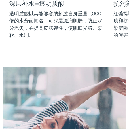
深层补水--透明质酸
抗污
中国澳门特别行政区
预计送达日期
8/11/26
透明质酸以其能够容纳超过自身重量 1,000
红藻提
倍的水分而闻名，可深层滋润肌肤，防止水
质和抗
马来西亚
预计送达日期
8/12/26
分流失，并提高皮肤弹性，使肌肤光滑、柔
染屏障
马耳他
预计送达日期
8/9/26
软、水润。
的侵害
墨西哥
预计送达日期
8/13/26
摩纳哥
预计送达日期
8/10/26
荷兰
预计送达日期
8/9/26
新西兰
预计送达日期
8/9/26
挪威
预计送达日期
8/9/26
阿曼
预计送达日期
8/12/26
菲律宾
预计送达日期
8/12/26