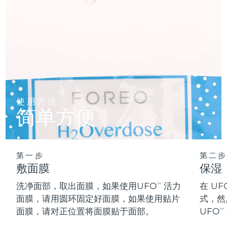
阿拉伯联合酋长国
预计送达日期
8/10/26
英国
预计送达日期
8/9/26
美国
预计送达日期
8/10/26
乌兹别克斯坦
预计送达日期
8/14/26
使用方法
简单方便
越南
预计送达日期
8/15/26
第一步
第二步
敷面膜
保湿
洗净面部，取出面膜，如果使用UFO
活力
在 UF
TM
面膜，请用圆环固定好面膜，如果使用贴片
式，然
面膜，请对正位置将面膜贴于面部。
UFO
TM