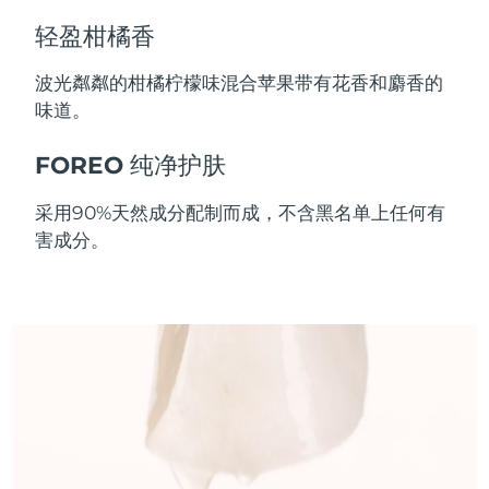
斯洛伐克
预计送达日期
8/9/26
轻盈柑橘香
斯洛文尼亚
预计送达日期
8/9/26
波光粼粼的柑橘柠檬味混合苹果带有花香和麝香的
味道。
南非
预计送达日期
8/17/26
FOREO 纯净护肤
韩国
预计送达日期
8/11/26
采用90%天然成分配制而成，不含黑名单上任何有
西班牙
预计送达日期
8/9/26
害成分。
瑞典
预计送达日期
8/9/26
瑞士
预计送达日期
8/9/26
台湾
预计送达日期
8/14/26
泰国
预计送达日期
8/13/26
土耳其
预计送达日期
8/10/26