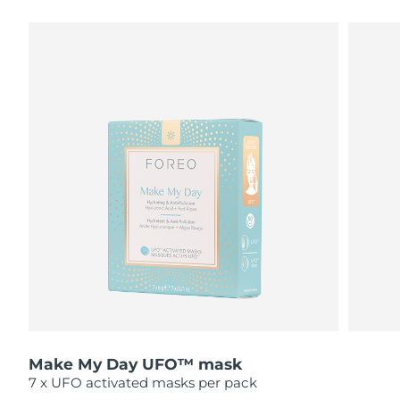
瑞典美肤护理
奥地利
预计送达日期
8/9/26
巴林
预计送达日期
8/10/26
面部清洁
紧致提拉
比利时
预计送达日期
8/9/26
LUNA™ 4 套装
BEAR™ 2 套装
百慕大
预计送达日期
8/15/26
Anti-aging massage
Microcurrent toning
波斯尼亚和黑塞哥维那
预计送达日期
8/12/26
补水保湿
口腔护理
LUNA™ 4 Plus
BEAR™ 2 go
文莱
预计送达日期
8/14/26
UFO™ 3 套装
issa™ 4
Massage, LED heating
Microcurrent toning on-the-go
FAQ™ 抗老护理
Deep facial hydration
Hybrid silicone sonic toothbrush
保加利亚
预计送达日期
8/9/26
NEW
LUNA™ 4 Men
BEAR™ 2 eyes & lips
加拿大
预计送达日期
8/13/26
UFO™ 3 LED
issa™ 4 plus
For men, anti-aging massage
Microcurrent line smoothing device
Near-infrared and red light therapy
Smart hybrid silicone sonic toothbrush
Make My Day UFO™ mask
智利
预计送达日期
8/13/26
device
抗老
LED治疗
7 x UFO activated masks per pack