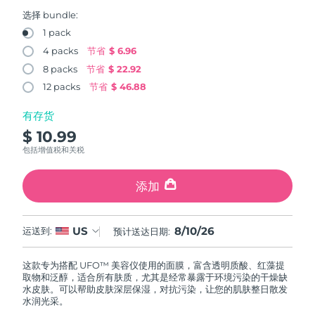
FAQ™ 101
FAQ™ 201
中国
LUNA™ 4 mini
面部提拉护理
预计送达日期
8/9/26
NEW
选择 bundle:
issa™ 4 smile
UFO™ 3 mini
Clinical anti-aging
LED mask
For young skin, T-zone
Premium anti-aging skincare
1 pack
哥伦比亚
预计送达日期
8/13/26
Hybrid silicone sonic toothbrush
Red light therapy device for young skin
4 packs
节省
$ 6.96
生发
肌肤年轻化
8 packs
节省
$ 22.92
克罗地亚
预计送达日期
8/9/26
FAQ™ 102
FAQ™ 202
LUNA™ 4 go
BEAR™ 设备
FAQ™ 301
FAQ™ 501
12 packs
节省
$ 46.88
issa™ 4 baby
UFO™ 3 go
Advanced clinical anti-aging
LED mask
For travel or gym bag
All premium facelift devices
NEW
塞浦路斯
预计送达日期
8/10/26
LED hair strengthening scalp massager
Full-Spectrum Red Light Therapy
For ages 0-3
Portable red light therapy
有存货
$ 10.99
捷克
预计送达日期
8/9/26
FAQ™ 103
FAQ™ 211
LUNA™ 护肤
保健品
包括增值税和关税
FAQ™ Scalp Serum
FAQ™ 502
issa™ Teeth Whitening Set
面膜
Luxurious clinical anti-aging set
Anti-aging neck & décolleté LED mask
Premium cleansers & balm
丹麦
预计送达日期
8/9/26
Scalp recovery probiotic serum
Full-Spectrum Red Light Therapy
Dual LED + sonic device & 18% PAP gel
Rejuvenation & hydration
添加
专业治疗
爱沙尼亚
预计送达日期
8/9/26
FAQ™ P1 Primer
FAQ™ 221
LUNA™ 设备
FAQ™护肤品
8/10/26
US
ISSA™ 设备
运送到:
预计送达日期:
UFO™ 设备
Manuka honey primer
Anti-aging LED hand mask
芬兰
FAQ™ Red Light Serum
预计送达日期
8/9/26
All facial cleansing devices
All FAQ™ skincare
All silicone sonic toothbrushes
All deep facial hydration devices
这款专为搭配 UFO™ 美容仪使用的面膜，富含透明质酸、红藻提
法国
预计送达日期
8/9/26
脱毛
身体护理
取物和泛醇，适合所有肤质，尤其是经常暴露于环境污染的干燥缺
FAQ™护肤品
FAQ™护肤品
水皮肤。可以帮助皮肤深层保湿，对抗污染，让您的肌肤整日散发
PEACH™ 2 Pro Max
BEAR™ 2 body
FAQ™产品
FAQ™ skincare
法属波利尼西亚
水润光采。
预计送达日期
8/13/26
All FAQ™ skincare
All FAQ™ skincare