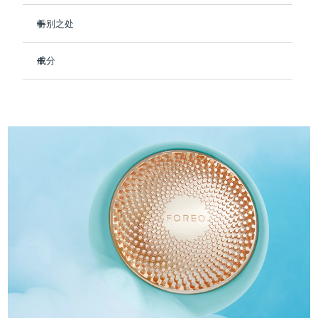
Professional IPL hair removal device
Microcurrent body toning
All hair treatments
All FAQ™ skincare
德国
预计送达日期
8/9/26
特别之处
FAQ™产品
FAQ™产品
痘肌护理
眼部护理
即时补水，令皮肤水润丰满。
直布罗陀
PEACH™ 2
LUNA™ 4 body
预计送达日期
8/13/26
FAQ™ products
All anti-aging treatments
成分
All LED treatments
改善皮肤弹性和紧致度，柔滑肌肤抚平皱纹。
ESPADA™ 2 plus
BEAR™ 2 eyes & lips
IPL hair removal
Massaging body brush
All toning treatments
打造抗污染屏障，以对抗环境压力。
Aqua/Water/Eau, Methylpropanediol, Glycerin, 1,2-
希腊
预计送达日期
8/9/26
Recurring acne LED therapy
Microcurrent line smoothing device
Hexanediol, Panthenol, Hydroxyacetophenone, Betaine,
让您的肌肤整日散发水润光采。
Carbomer, Arginine, Hydroxyethyl Acrylate/Sodium
中国香港特别行政区
预计送达日期
8/10/26
90%的天然成分，纯素、零残忍，适合所有肤质。
Acryloyldimethyl Taurate Copolymer,
PEACH™ 2 go
SUPERCHARGED™ serum
护发
毛孔护理
Hydroxyethylcellulose, Dipropylene Glycol,
ESPADA™ 2
IRIS™ 2
Travel-friendly IPL hair removal
Firming body serum
Parfum/Fragrance, Sorbitan Isostearate, Polysorbate 60,
匈牙利
LUNA™ 4 hair
预计送达日期
8/9/26
KIWI™ derma
Butylene Glycol, Gelidium Cartilagineum Extract, Brassica
Acne treatment device
Rejuvenating eye massager
NEW
Oleracea Italica (Broccoli) Sprout Extract, Sodium
2-in-1 LED scalp massager
Diamond microdermabrasion .
Hyaluronate, Hydrolyzed Hyaluronic Acid, Sodium
冰岛
预计送达日期
8/10/26
Acetylated Hyaluronate
PEACH™ Cooling Prep Gel
ESPADA™ Blemish Solution
眼部护肤
牙齿美白
Cooling IPL hair removal gel
印度尼西亚
预计送达日期
8/7/26
FLIP™ play advanced
KIWI™
Concentrated acne gel
Advanced eye care treatment
issa™ Teeth Whitening Set
LED light hairbrush
Blackhead remover
爱尔兰
预计送达日期
8/9/26
更多的
Dual LED + sonic device & 18% PAP gel
ESPADA™ 设备
眼部护理设备
马恩岛
预计送达日期
8/11/26
LUNA™ Dual-Peptide Scalp
KIWI™ 皮肤护理
All acne treatment devices
All revitalizing eye massagers
Serum
issa™ Teeth Whitening Gel