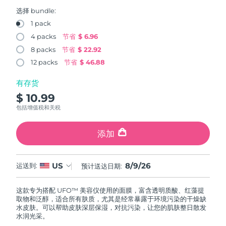
FAQ™ 101
FAQ™ 201
中国
LUNA™ 4 mini
面部提拉护理
预计送达日期
8/8/26
NEW
选择 bundle:
issa™ 4 smile
UFO™ 3 mini
Clinical anti-aging
LED mask
For young skin, T-zone
Premium anti-aging skincare
1 pack
哥伦比亚
预计送达日期
8/12/26
Hybrid silicone sonic toothbrush
Red light therapy device for young skin
4 packs
节省
$ 6.96
生发
肌肤年轻化
8 packs
节省
$ 22.92
克罗地亚
预计送达日期
8/8/26
FAQ™ 102
FAQ™ 202
LUNA™ 4 go
BEAR™ 设备
FAQ™ 301
FAQ™ 501
12 packs
节省
$ 46.88
issa™ 4 baby
UFO™ 3 go
Advanced clinical anti-aging
LED mask
For travel or gym bag
All premium facelift devices
NEW
塞浦路斯
预计送达日期
8/9/26
LED hair strengthening scalp massager
Full-Spectrum Red Light Therapy
For ages 0-3
Portable red light therapy
有存货
$ 10.99
捷克
预计送达日期
8/8/26
FAQ™ 103
FAQ™ 211
LUNA™ 护肤
保健品
包括增值税和关税
FAQ™ Scalp Serum
FAQ™ 502
issa™ Teeth Whitening Set
面膜
Luxurious clinical anti-aging set
Anti-aging neck & décolleté LED mask
Premium cleansers & balm
丹麦
预计送达日期
8/8/26
Scalp recovery probiotic serum
Full-Spectrum Red Light Therapy
Dual LED + sonic device & 18% PAP gel
Rejuvenation & hydration
添加
专业治疗
爱沙尼亚
预计送达日期
8/8/26
FAQ™ P1 Primer
FAQ™ 221
LUNA™ 设备
FAQ™护肤品
8/9/26
US
ISSA™ 设备
运送到:
预计送达日期:
UFO™ 设备
Manuka honey primer
Anti-aging LED hand mask
芬兰
FAQ™ Red Light Serum
预计送达日期
8/8/26
All facial cleansing devices
All FAQ™ skincare
All silicone sonic toothbrushes
All deep facial hydration devices
这款专为搭配 UFO™ 美容仪使用的面膜，富含透明质酸、红藻提
法国
预计送达日期
8/8/26
脱毛
身体护理
取物和泛醇，适合所有肤质，尤其是经常暴露于环境污染的干燥缺
FAQ™护肤品
FAQ™护肤品
水皮肤。可以帮助皮肤深层保湿，对抗污染，让您的肌肤整日散发
PEACH™ 2 Pro Max
BEAR™ 2 body
FAQ™产品
FAQ™ skincare
法属波利尼西亚
水润光采。
预计送达日期
8/12/26
All FAQ™ skincare
All FAQ™ skincare