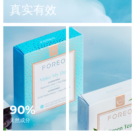
Advanced pore care essentials
以色列
预计送达日期
8/12/26
For healthy hair
真实有效
18% PAP
护肤品
男士
意大利
预计送达日期
8/8/26
日本
预计送达日期
8/11/26
泽西岛
预计送达日期
8/13/26
全部购买
哈萨克斯坦
预计送达日期
8/10/26
FOREO APP
科威特
预计送达日期
8/8/26
关于我们
拉脱维亚
预计送达日期
8/8/26
黎巴嫩
预计送达日期
8/9/26
90%
立陶宛
预计送达日期
8/8/26
天然成分
卢森堡
预计送达日期
8/8/26