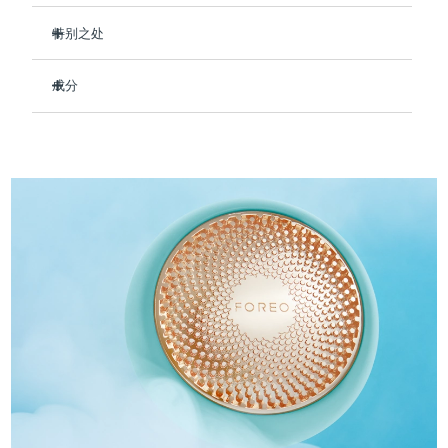
Professional IPL hair removal device
Microcurrent body toning
All hair treatments
All FAQ™ skincare
德国
预计送达日期
8/8/26
特别之处
FAQ™产品
FAQ™产品
痘肌护理
眼部护理
即时补水，令皮肤水润丰满。
直布罗陀
PEACH™ 2
LUNA™ 4 body
预计送达日期
8/12/26
FAQ™ products
All anti-aging treatments
成分
All LED treatments
改善皮肤弹性和紧致度，柔滑肌肤抚平皱纹。
ESPADA™ 2 plus
BEAR™ 2 eyes & lips
IPL hair removal
Massaging body brush
All toning treatments
打造抗污染屏障，以对抗环境压力。
Aqua/Water/Eau, Methylpropanediol, Glycerin, 1,2-
希腊
预计送达日期
8/8/26
Recurring acne LED therapy
Microcurrent line smoothing device
Hexanediol, Panthenol, Hydroxyacetophenone, Betaine,
让您的肌肤整日散发水润光采。
Carbomer, Arginine, Hydroxyethyl Acrylate/Sodium
中国香港特别行政区
预计送达日期
8/9/26
90%的天然成分，纯素、零残忍，适合所有肤质。
Acryloyldimethyl Taurate Copolymer,
PEACH™ 2 go
SUPERCHARGED™ serum
护发
毛孔护理
Hydroxyethylcellulose, Dipropylene Glycol,
ESPADA™ 2
IRIS™ 2
Travel-friendly IPL hair removal
Firming body serum
Parfum/Fragrance, Sorbitan Isostearate, Polysorbate 60,
匈牙利
LUNA™ 4 hair
预计送达日期
8/8/26
KIWI™ derma
Butylene Glycol, Gelidium Cartilagineum Extract, Brassica
Acne treatment device
Rejuvenating eye massager
NEW
Oleracea Italica (Broccoli) Sprout Extract, Sodium
2-in-1 LED scalp massager
Diamond microdermabrasion .
Hyaluronate, Hydrolyzed Hyaluronic Acid, Sodium
冰岛
预计送达日期
8/9/26
Acetylated Hyaluronate
PEACH™ Cooling Prep Gel
ESPADA™ Blemish Solution
眼部护肤
牙齿美白
Cooling IPL hair removal gel
印度尼西亚
预计送达日期
8/6/26
FLIP™ play advanced
KIWI™
Concentrated acne gel
Advanced eye care treatment
issa™ Teeth Whitening Set
LED light hairbrush
Blackhead remover
爱尔兰
预计送达日期
8/8/26
更多的
Dual LED + sonic device & 18% PAP gel
ESPADA™ 设备
眼部护理设备
马恩岛
预计送达日期
8/10/26
LUNA™ Dual-Peptide Scalp
KIWI™ 皮肤护理
All acne treatment devices
All revitalizing eye massagers
Serum
issa™ Teeth Whitening Gel