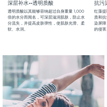
深层补水--透明质酸
抗污
中国澳门特别行政区
预计送达日期
8/10/26
透明质酸以其能够容纳超过自身重量 1,000
红藻提
倍的水分而闻名，可深层滋润肌肤，防止水
质和抗
马来西亚
预计送达日期
8/11/26
分流失，并提高皮肤弹性，使肌肤光滑、柔
染屏障
马耳他
预计送达日期
8/8/26
软、水润。
的侵害
墨西哥
预计送达日期
8/12/26
摩纳哥
预计送达日期
8/9/26
荷兰
预计送达日期
8/8/26
新西兰
预计送达日期
8/8/26
挪威
预计送达日期
8/8/26
阿曼
预计送达日期
8/11/26
菲律宾
预计送达日期
8/11/26