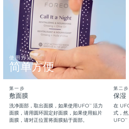
阿拉伯联合酋长国
预计送达日期
8/9/26
英国
预计送达日期
8/8/26
美国
预计送达日期
8/9/26
乌兹别克斯坦
预计送达日期
8/13/26
使用方法
简单方便
越南
预计送达日期
8/14/26
第一步
第二步
敷面膜
保湿
洗净面部，取出面膜，如果使用UFO
活力
在 UF
TM
面膜，请用圆环固定好面膜，如果使用贴片
式，然
面膜，请对正位置将面膜贴于面部。
UFO
TM