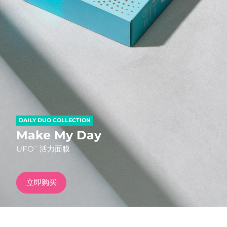
发货国家
美国
预计送达日期
8/9/26
FAQ™ Dual LED Panel
英国
预计送达日期
8/8/26
热门产品
西班牙
预计送达日期
8/8/26
澳大利亚
预计送达日期
8/11/26
DAILY DUO COLLECTION
法国
预计送达日期
8/8/26
Make My Day
特别优惠
畅销产品
UFO
活力面膜
TM
德国
预计送达日期
8/8/26
加拿大
预计送达日期
8/12/26
立即购买
红光疗法
澳大利亚
预计送达日期
8/11/26