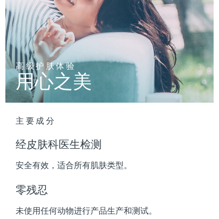
波兰
预计送达日期
8/9/26
葡萄牙
预计送达日期
8/8/26
高级护肤体验
波多黎各
预计送达日期
8/10/26
用心之美
卡塔尔
预计送达日期
8/9/26
留尼汪
预计送达日期
8/13/26
主要成分
罗马尼亚
预计送达日期
8/8/26
经皮肤科医生检测
俄罗斯
预计送达日期
8/16/26
安全有效，适合所有肌肤类型。
沙特阿拉伯
预计送达日期
8/9/26
零残忍
新加坡
预计送达日期
8/10/26
未使用任何动物进行产品生产和测试。