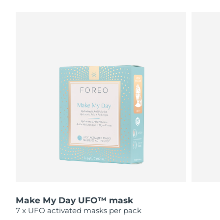
瑞典美肤护理
奥地利
预计送达日期
8/8/26
巴林
预计送达日期
8/9/26
面部清洁
紧致提拉
比利时
预计送达日期
8/8/26
LUNA™ 4 套装
BEAR™ 2 套装
百慕大
预计送达日期
8/14/26
Anti-aging massage
Microcurrent toning
波斯尼亚和黑塞哥维那
预计送达日期
8/11/26
补水保湿
口腔护理
LUNA™ 4 Plus
BEAR™ 2 go
文莱
预计送达日期
8/13/26
UFO™ 3 套装
issa™ 4
Massage, LED heating
Microcurrent toning on-the-go
FAQ™ 抗老护理
Deep facial hydration
Hybrid silicone sonic toothbrush
保加利亚
预计送达日期
8/8/26
NEW
LUNA™ 4 Men
BEAR™ 2 eyes & lips
加拿大
预计送达日期
8/12/26
UFO™ 3 LED
issa™ 4 plus
For men, anti-aging massage
Microcurrent line smoothing device
Near-infrared and red light therapy
Smart hybrid silicone sonic toothbrush
Make My Day UFO™ mask
智利
预计送达日期
8/12/26
device
抗老
LED治疗
7 x UFO activated masks per pack