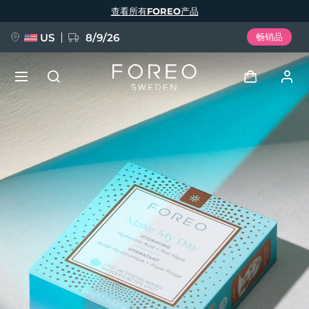
跳
查看所有FOREO产品
转
到
主
要
US
8/9/26
畅销品
内
容
新品
登录
语言
BREAKING NEWS
用户信息
English
Deutsch
Español
我的设备
FAQ™ Pure Beauty-Tech Elixir
Français
Italiano
Português
我的订单
Polski
Svenska
Русский
Türkçe
简体中文
繁體中文
我的地址
issa™ Teeth Whitening Set
我的订阅