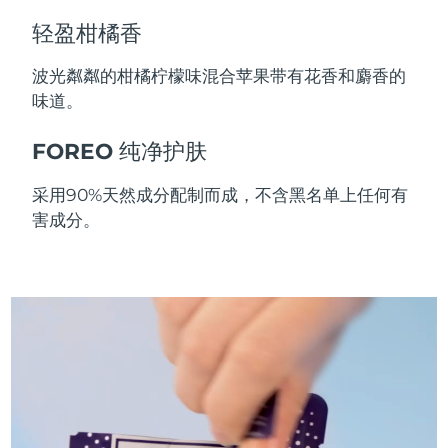
斯洛伐克
预计送达日期
8/8/26
轻盈柑橘香
斯洛文尼亚
预计送达日期
8/8/26
波光粼粼的柑橘柠檬味混合苹果带有花香和麝香的
味道。
南非
预计送达日期
8/16/26
FOREO 纯净护肤
韩国
预计送达日期
8/10/26
采用90%天然成分配制而成，不含黑名单上任何有
西班牙
预计送达日期
8/8/26
害成分。
瑞典
预计送达日期
8/8/26
瑞士
预计送达日期
8/8/26
台湾
预计送达日期
8/13/26
泰国
预计送达日期
8/12/26
土耳其
预计送达日期
8/9/26