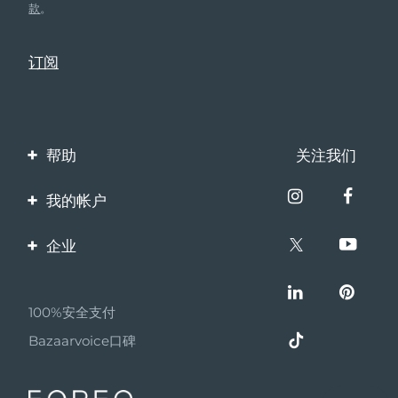
款
。
帮助
关注我们
联系我们
我的帐户
订单与运输
产品注册
企业
保修与退换货
客服支持
关于FOREO
常见问题
100%安全支付
伙伴计划
电池信息
Bazaarvoice口碑
联盟新闻
MYSA