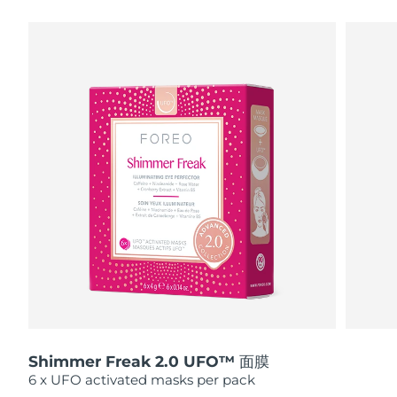
瑞典美肤护理
奥地利
预计送达日期
8/8/26
巴林
预计送达日期
8/9/26
面部清洁
紧致提拉
比利时
预计送达日期
8/8/26
LUNA™ 4 套装
BEAR™ 2 套装
百慕大
预计送达日期
8/14/26
Anti-aging massage
Microcurrent toning
波斯尼亚和黑塞哥维那
预计送达日期
8/11/26
补水保湿
口腔护理
LUNA™ 4 Plus
BEAR™ 2 go
文莱
预计送达日期
8/13/26
UFO™ 3 套装
issa™ 4
Massage, LED heating
Microcurrent toning on-the-go
FAQ™ 抗老护理
Deep facial hydration
Hybrid silicone sonic toothbrush
保加利亚
预计送达日期
8/8/26
NEW
LUNA™ 4 Men
BEAR™ 2 eyes & lips
加拿大
预计送达日期
8/12/26
UFO™ 3 LED
issa™ 4 plus
For men, anti-aging massage
Microcurrent line smoothing device
Near-infrared and red light therapy
Smart hybrid silicone sonic toothbrush
Shimmer Freak 2.0 UFO™ 面膜
智利
预计送达日期
8/12/26
device
抗老
LED治疗
6 x UFO activated masks per pack