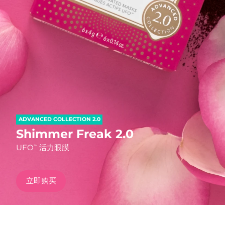
发货国家
美国
预计送达日期
8/9/26
FAQ™ Dual LED Panel
英国
预计送达日期
8/8/26
热门产品
西班牙
预计送达日期
8/8/26
澳大利亚
预计送达日期
8/11/26
ADVANCED COLLECTION 2.0
法国
预计送达日期
8/8/26
Shimmer Freak 2.0
特别优惠
畅销产品
UFO
活力眼膜
TM
德国
预计送达日期
8/8/26
加拿大
预计送达日期
8/12/26
立即购买
红光疗法
澳大利亚
预计送达日期
8/11/26