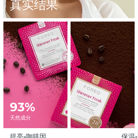
Advanced pore care essentials
真实结果
以色列
预计送达日期
8/12/26
For healthy hair
18% PAP
护肤品
男士
意大利
预计送达日期
8/8/26
日本
预计送达日期
8/11/26
泽西岛
预计送达日期
8/13/26
全部购买
哈萨克斯坦
预计送达日期
8/10/26
FOREO APP
科威特
预计送达日期
8/8/26
关于我们
拉脱维亚
预计送达日期
8/8/26
黎巴嫩
93%
预计送达日期
8/9/26
立陶宛
预计送达日期
8/8/26
天然成分
卢森堡
预计送达日期
8/8/26
提亮-咖啡因
保湿