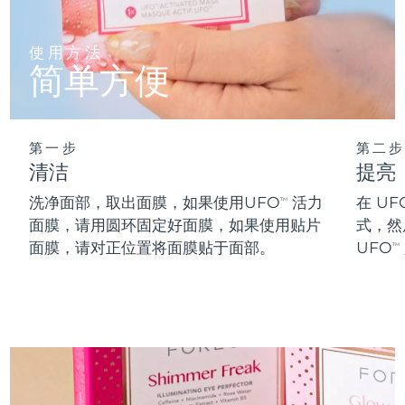
阿拉伯联合酋长国
预计送达日期
8/9/26
使用方法
简单方便
英国
预计送达日期
8/8/26
美国
预计送达日期
8/9/26
第一步
第二步
乌兹别克斯坦
预计送达日期
8/13/26
清洁
提亮
洗净面部，取出面膜，如果使用UFO
活力
在 UF
TM
越南
预计送达日期
8/14/26
面膜，请用圆环固定好面膜，如果使用贴片
式，然
面膜，请对正位置将面膜贴于面部。
UFO
TM