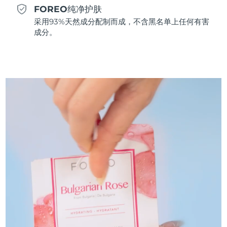
FOREO纯净护肤
斯洛伐克
预计送达日期
8/8/26
采用93%天然成分配制而成，不含黑名单上任何有害
成分。
斯洛文尼亚
预计送达日期
8/8/26
南非
预计送达日期
8/16/26
韩国
预计送达日期
8/10/26
西班牙
预计送达日期
8/8/26
瑞典
预计送达日期
8/8/26
瑞士
预计送达日期
8/8/26
台湾
预计送达日期
8/13/26
泰国
预计送达日期
8/12/26
土耳其
预计送达日期
8/9/26