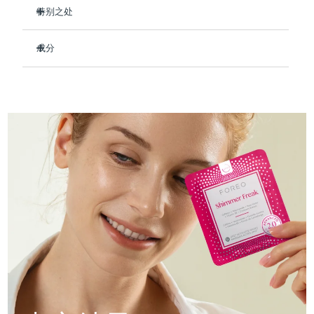
Professional IPL hair removal device
Microcurrent body toning
All hair treatments
All FAQ™ skincare
特别之处
德国
预计送达日期
8/8/26
临床证明，使用后可保持肌肤水润长达 8 小时。
FAQ™产品
FAQ™产品
痘肌护理
眼部护理
成分
直布罗陀
PEACH™ 2
LUNA™ 4 body
预计送达日期
8/12/26
提亮眼部肌肤并减少浮肿。
FAQ™ products
All anti-aging treatments
All LED treatments
ESPADA™ 2 plus
BEAR™ 2 eyes & lips
强化皮肤屏障，减少水分流失，防止干燥。
IPL hair removal
Massaging body brush
Aqua/Water/Eau, Methylpropanediol, Niacinamide, Rosa
All toning treatments
Centifolia Flower Water, Caffeine, Vaccinium Macrocarpon
希腊
预计送达日期
8/8/26
Recurring acne LED therapy
Microcurrent line smoothing device
减少眼周细纹和皱纹。
(Cranberry) Fruit Extract, Allantoin, Panthenol, Synthetic
93%的天然成分，纯素、零残忍，适合所有肤质。
Fluorphlogopite, 1,2-Hexanediol, Sodium Polyacrylate,
中国香港特别行政区
预计送达日期
8/9/26
Hydroxyacetophenone, Chlorphenesin, Butylene Glycol,
PEACH™ 2 go
SUPERCHARGED™ serum
护发
毛孔护理
Parfum/Fragrance, Titanium Dioxide (CI 77891), Alpha-
ESPADA™ 2
IRIS™ 2
Travel-friendly IPL hair removal
Firming body serum
Isomethyl Ionone, Citronellol
匈牙利
LUNA™ 4 hair
预计送达日期
8/8/26
KIWI™ derma
Acne treatment device
Rejuvenating eye massager
NEW
2-in-1 LED scalp massager
Diamond microdermabrasion .
冰岛
预计送达日期
8/9/26
PEACH™ Cooling Prep Gel
ESPADA™ Blemish Solution
眼部护肤
牙齿美白
Cooling IPL hair removal gel
印度尼西亚
预计送达日期
8/6/26
FLIP™ play advanced
KIWI™
Concentrated acne gel
Advanced eye care treatment
issa™ Teeth Whitening Set
LED light hairbrush
Blackhead remover
爱尔兰
预计送达日期
8/8/26
更多的
Dual LED + sonic device & 18% PAP gel
ESPADA™ 设备
眼部护理设备
马恩岛
预计送达日期
8/10/26
LUNA™ Dual-Peptide Scalp
KIWI™ 皮肤护理
All acne treatment devices
All revitalizing eye massagers
Serum
issa™ Teeth Whitening Gel