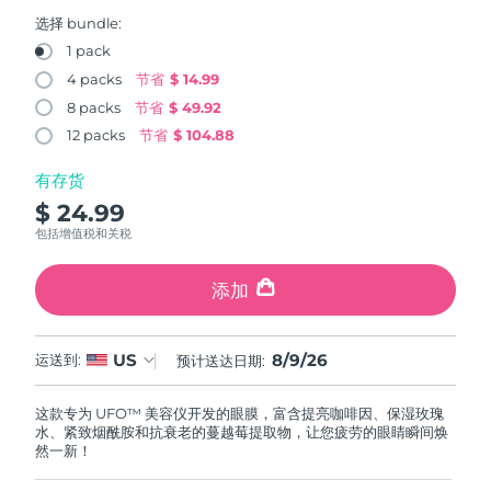
FAQ™ 101
FAQ™ 201
中国
LUNA™ 4 mini
面部提拉护理
预计送达日期
8/8/26
NEW
选择 bundle:
issa™ 4 smile
UFO™ 3 mini
Clinical anti-aging
LED mask
For young skin, T-zone
Premium anti-aging skincare
1 pack
哥伦比亚
预计送达日期
8/12/26
Hybrid silicone sonic toothbrush
Red light therapy device for young skin
4 packs
节省
$ 14.99
生发
肌肤年轻化
8 packs
节省
$ 49.92
克罗地亚
预计送达日期
8/8/26
FAQ™ 102
FAQ™ 202
LUNA™ 4 go
BEAR™ 设备
FAQ™ 301
FAQ™ 501
12 packs
节省
$ 104.88
issa™ 4 baby
UFO™ 3 go
Advanced clinical anti-aging
LED mask
For travel or gym bag
All premium facelift devices
NEW
塞浦路斯
预计送达日期
8/9/26
LED hair strengthening scalp massager
Full-Spectrum Red Light Therapy
For ages 0-3
Portable red light therapy
有存货
$ 24.99
捷克
预计送达日期
8/8/26
FAQ™ 103
FAQ™ 211
LUNA™ 护肤
保健品
包括增值税和关税
FAQ™ Scalp Serum
FAQ™ 502
issa™ Teeth Whitening Set
面膜
Luxurious clinical anti-aging set
Anti-aging neck & décolleté LED mask
Premium cleansers & balm
丹麦
预计送达日期
8/8/26
Scalp recovery probiotic serum
Full-Spectrum Red Light Therapy
Dual LED + sonic device & 18% PAP gel
Rejuvenation & hydration
添加
专业治疗
爱沙尼亚
预计送达日期
8/8/26
FAQ™ P1 Primer
FAQ™ 221
LUNA™ 设备
FAQ™护肤品
8/9/26
US
ISSA™ 设备
运送到:
预计送达日期:
UFO™ 设备
Manuka honey primer
Anti-aging LED hand mask
芬兰
FAQ™ Red Light Serum
预计送达日期
8/8/26
All facial cleansing devices
All FAQ™ skincare
All silicone sonic toothbrushes
All deep facial hydration devices
这款专为 UFO™ 美容仪开发的眼膜，富含提亮咖啡因、保湿玫瑰
法国
预计送达日期
8/8/26
脱毛
身体护理
水、紧致烟酰胺和抗衰老的蔓越莓提取物，让您疲劳的眼睛瞬间焕
FAQ™护肤品
FAQ™护肤品
然一新！
PEACH™ 2 Pro Max
BEAR™ 2 body
FAQ™产品
FAQ™ skincare
法属波利尼西亚
预计送达日期
8/12/26
All FAQ™ skincare
All FAQ™ skincare