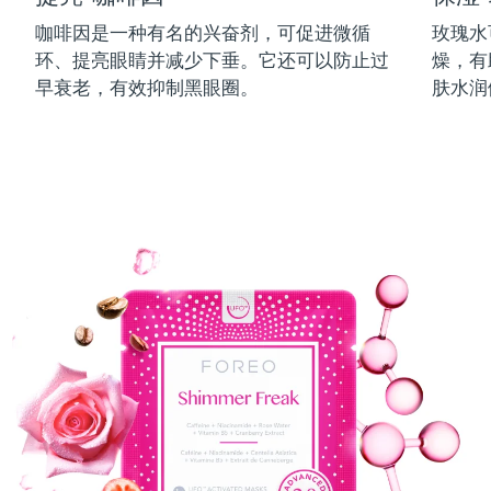
中国澳门特别行政区
预计送达日期
8/10/26
咖啡因是一种有名的兴奋剂，可促进微循
玫瑰水
环、提亮眼睛并减少下垂。它还可以防止过
燥，有
马来西亚
预计送达日期
8/11/26
早衰老，有效抑制黑眼圈。
肤水润
马耳他
预计送达日期
8/8/26
墨西哥
预计送达日期
8/12/26
摩纳哥
预计送达日期
8/9/26
荷兰
预计送达日期
8/8/26
新西兰
预计送达日期
8/8/26
挪威
预计送达日期
8/8/26
阿曼
预计送达日期
8/11/26
菲律宾
预计送达日期
8/11/26