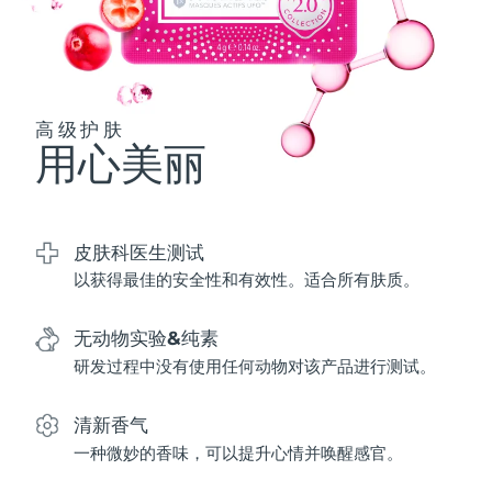
波兰
预计送达日期
8/9/26
葡萄牙
预计送达日期
8/8/26
高级护肤
用心美丽
波多黎各
预计送达日期
8/10/26
卡塔尔
预计送达日期
8/9/26
皮肤科医生测试
留尼汪
预计送达日期
8/13/26
以获得最佳的安全性和有效性。适合所有肤质。
罗马尼亚
预计送达日期
8/8/26
无动物实验&纯素
俄罗斯
预计送达日期
8/16/26
研发过程中没有使用任何动物对该产品进行测试。
沙特阿拉伯
预计送达日期
8/9/26
清新香气
一种微妙的香味，可以提升心情并唤醒感官。
新加坡
预计送达日期
8/10/26