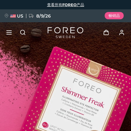
跳
查看所有FOREO产品
转
到
主
要
US
8/9/26
畅销品
内
容
新品
登录
语言
BREAKING NEWS
用户信息
English
Deutsch
Español
我的设备
FAQ™ Pure Beauty-Tech Elixir
Français
Italiano
Português
我的订单
Polski
Svenska
Русский
Türkçe
简体中文
繁體中文
我的地址
issa™ Teeth Whitening Set
我的订阅