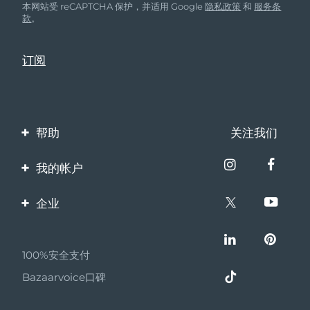
本网站受 reCAPTCHA 保护，并适用 Google
隐私政策
和
服务条
款
。
帮助
关注我们
联系我们
我的帐户
订单与运输
产品注册
企业
保修与退换货
客服支持
关于FOREO
常见问题
100%安全支付
伙伴计划
电池信息
Bazaarvoice口碑
联盟新闻