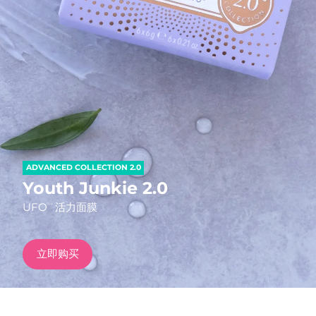
发货国家
美国
预计送达日期
8/9/26
FAQ™ Dual LED Panel
英国
预计送达日期
8/8/26
热门产品
西班牙
预计送达日期
8/8/26
澳大利亚
预计送达日期
8/11/26
ADVANCED COLLECTION 2.0
法国
预计送达日期
8/8/26
Youth Junkie 2.0
特别优惠
畅销产品
UFO
活力面膜
TM
德国
预计送达日期
8/8/26
加拿大
预计送达日期
8/12/26
立即购买
红光疗法
澳大利亚
预计送达日期
8/11/26