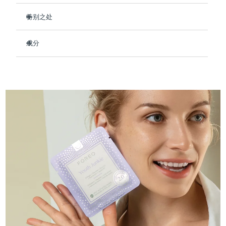
Professional IPL hair removal device
Microcurrent body toning
All hair treatments
All FAQ™ skincare
德国
预计送达日期
8/8/26
特别之处
FAQ™产品
FAQ™产品
痘肌护理
眼部护理
临床证明，使用后可保持肌肤水润长达 8 小时。
直布罗陀
PEACH™ 2
LUNA™ 4 body
预计送达日期
8/12/26
FAQ™ products
All anti-aging treatments
成分
All LED treatments
减少细纹和皱纹的出现 - 让您的肤色看起来更年轻。
ESPADA™ 2 plus
BEAR™ 2 eyes & lips
IPL hair removal
Massaging body brush
All toning treatments
强化皮肤屏障，修复损伤，让皮肤更加紧致。
Aqua/Water/Eau, Glycerin, Cetyl Ethylhexanoate, Butylene
希腊
预计送达日期
8/8/26
Recurring acne LED therapy
Microcurrent line smoothing device
Glycol, Decyl Cocoate, Hydrolyzed Collagen,
即刻缓解红肿，恢复健康肤色。
Butyrospermum Parkii (Shea) Butter, Olea Europaea
中国香港特别行政区
预计送达日期
8/9/26
89%的天然成分，纯素、零残忍，适合所有肤质。
(Olive) Fruit Oil, Simmondsia Chinensis (Jojoba) Seed Oil,
PEACH™ 2 go
SUPERCHARGED™ serum
护发
毛孔护理
Tocopheryl Acetate, Tremella Fuciformis Sporocarp Extract,
ESPADA™ 2
IRIS™ 2
Travel-friendly IPL hair removal
Firming body serum
Carnosine, Palmitoyl Tripeptide-5, Panthenol, Allantoin,
匈牙利
LUNA™ 4 hair
预计送达日期
8/8/26
KIWI™ derma
Dipotassium Glycyrrhizate, Adenosine, Glycereth-26,
Acne treatment device
Rejuvenating eye massager
NEW
Hydroxyacetophenone, Cetearyl Alcohol, Glyceryl Stearate,
2-in-1 LED scalp massager
Diamond microdermabrasion .
PEG-100 Stearate, Polysorbate 60, Tromethamine,
冰岛
预计送达日期
8/9/26
Caprylic/Capric Glycerides, Sorbitan Stearate, Acrylates/C10-
PEACH™ Cooling Prep Gel
30 Alkyl Acrylate Crosspolymer, Carbomer, Caprylyl Glycol,
ESPADA™ Blemish Solution
眼部护肤
牙齿美白
Cooling IPL hair removal gel
Xanthan Gum, Ethylhexylglycerin, Parfum/Fragrance
印度尼西亚
预计送达日期
8/6/26
FLIP™ play advanced
KIWI™
Concentrated acne gel
Advanced eye care treatment
issa™ Teeth Whitening Set
LED light hairbrush
Blackhead remover
爱尔兰
预计送达日期
8/8/26
更多的
Dual LED + sonic device & 18% PAP gel
ESPADA™ 设备
眼部护理设备
马恩岛
预计送达日期
8/10/26
LUNA™ Dual-Peptide Scalp
KIWI™ 皮肤护理
All acne treatment devices
All revitalizing eye massagers
Serum
issa™ Teeth Whitening Gel