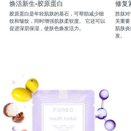
焕活新生-胶原蛋白
修复
中国澳门特别行政区
预计送达日期
8/10/26
胶原蛋白是年轻肌肤的基石，可帮助减少细
胜肽对
纹和皱纹，同时增强肌肤柔软度。 它还可以
关重要
马来西亚
预计送达日期
8/11/26
促进深层保湿，使肤色焕发活力。
肌肤炎
马耳他
预计送达日期
8/8/26
发。
墨西哥
预计送达日期
8/12/26
摩纳哥
预计送达日期
8/9/26
荷兰
预计送达日期
8/8/26
新西兰
预计送达日期
8/8/26
挪威
预计送达日期
8/8/26
阿曼
预计送达日期
8/11/26
菲律宾
预计送达日期
8/11/26