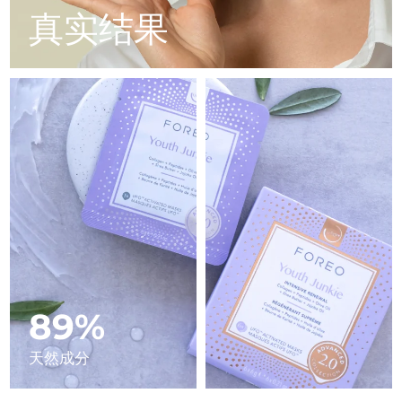
Advanced pore care essentials
以色列
预计送达日期
8/12/26
For healthy hair
真实结果
18% PAP
护肤品
男士
意大利
预计送达日期
8/8/26
日本
预计送达日期
8/11/26
泽西岛
预计送达日期
8/13/26
全部购买
哈萨克斯坦
预计送达日期
8/10/26
FOREO APP
科威特
预计送达日期
8/8/26
关于我们
拉脱维亚
预计送达日期
8/8/26
黎巴嫩
预计送达日期
8/9/26
89%
立陶宛
预计送达日期
8/8/26
天然成分
卢森堡
预计送达日期
8/8/26