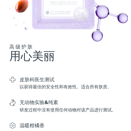
波兰
预计送达日期
8/9/26
葡萄牙
预计送达日期
8/8/26
波多黎各
预计送达日期
8/10/26
高级护肤
用心美丽
卡塔尔
预计送达日期
8/9/26
留尼汪
预计送达日期
8/13/26
皮肤科医生测试
罗马尼亚
预计送达日期
8/8/26
以获得最佳的安全性和有效性。适合所有肤质。
俄罗斯
预计送达日期
8/16/26
无动物实验&纯素
沙特阿拉伯
研发过程中没有使用任何动物对该产品进行测试。
预计送达日期
8/9/26
新加坡
预计送达日期
8/10/26
温暖柑橘香