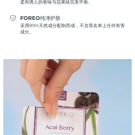
柔和诱人的香味与花果味完美平衡。
斯洛伐克
预计送达日期
8/8/26
FOREO纯净护肤
斯洛文尼亚
预计送达日期
8/8/26
采用89%天然成分配制而成，不含黑名单上任何有害
成分。
南非
预计送达日期
8/16/26
韩国
预计送达日期
8/10/26
西班牙
预计送达日期
8/8/26
瑞典
预计送达日期
8/8/26
瑞士
预计送达日期
8/8/26
台湾
预计送达日期
8/13/26
泰国
预计送达日期
8/12/26
土耳其
预计送达日期
8/9/26