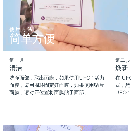
阿拉伯联合酋长国
预计送达日期
8/9/26
英国
预计送达日期
8/8/26
使用方法
简单方便
美国
预计送达日期
8/9/26
乌兹别克斯坦
预计送达日期
8/13/26
第一步
第二步
清洁
焕新
越南
预计送达日期
8/14/26
洗净面部，取出面膜，如果使用UFO
活力
在 UF
TM
面膜，请用圆环固定好面膜，如果使用贴片
式，然
面膜，请对正位置将面膜贴于面部。
UFO
TM