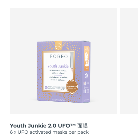
瑞典美肤护理
奥地利
预计送达日期
8/8/26
巴林
预计送达日期
8/9/26
面部清洁
紧致提拉
比利时
预计送达日期
8/8/26
LUNA™ 4 套装
BEAR™ 2 套装
百慕大
预计送达日期
8/14/26
Anti-aging massage
Microcurrent toning
波斯尼亚和黑塞哥维那
预计送达日期
8/11/26
补水保湿
口腔护理
LUNA™ 4 Plus
BEAR™ 2 go
文莱
预计送达日期
8/13/26
UFO™ 3 套装
issa™ 4
Massage, LED heating
Microcurrent toning on-the-go
FAQ™ 抗老护理
Deep facial hydration
Hybrid silicone sonic toothbrush
保加利亚
预计送达日期
8/8/26
NEW
LUNA™ 4 Men
BEAR™ 2 eyes & lips
加拿大
预计送达日期
8/12/26
UFO™ 3 LED
issa™ 4 plus
For men, anti-aging massage
Microcurrent line smoothing device
Near-infrared and red light therapy
Smart hybrid silicone sonic toothbrush
Youth Junkie 2.0 UFO™ 面膜
智利
预计送达日期
8/12/26
device
抗老
LED治疗
6 x UFO activated masks per pack