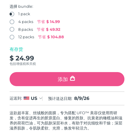
FAQ™ 101
FAQ™ 201
中国
LUNA™ 4 mini
面部提拉护理
预计送达日期
8/8/26
NEW
选择 bundle:
issa™ 4 smile
UFO™ 3 mini
Clinical anti-aging
LED mask
For young skin, T-zone
Premium anti-aging skincare
1 pack
哥伦比亚
预计送达日期
8/12/26
Hybrid silicone sonic toothbrush
Red light therapy device for young skin
4 packs
节省
$ 14.99
生发
肌肤年轻化
8 packs
节省
$ 49.92
克罗地亚
预计送达日期
8/8/26
FAQ™ 102
FAQ™ 202
LUNA™ 4 go
BEAR™ 设备
FAQ™ 301
FAQ™ 501
12 packs
节省
$ 104.88
issa™ 4 baby
UFO™ 3 go
Advanced clinical anti-aging
LED mask
For travel or gym bag
All premium facelift devices
NEW
塞浦路斯
预计送达日期
8/9/26
LED hair strengthening scalp massager
Full-Spectrum Red Light Therapy
For ages 0-3
Portable red light therapy
有存货
$ 24.99
捷克
预计送达日期
8/8/26
FAQ™ 103
FAQ™ 211
LUNA™ 护肤
保健品
包括增值税和关税
FAQ™ Scalp Serum
FAQ™ 502
issa™ Teeth Whitening Set
面膜
Luxurious clinical anti-aging set
Anti-aging neck & décolleté LED mask
Premium cleansers & balm
丹麦
预计送达日期
8/8/26
Scalp recovery probiotic serum
Full-Spectrum Red Light Therapy
Dual LED + sonic device & 18% PAP gel
Rejuvenation & hydration
添加
专业治疗
爱沙尼亚
预计送达日期
8/8/26
FAQ™ P1 Primer
FAQ™ 221
LUNA™ 设备
FAQ™护肤品
8/9/26
US
ISSA™ 设备
运送到:
预计送达日期:
UFO™ 设备
Manuka honey primer
Anti-aging LED hand mask
芬兰
FAQ™ Red Light Serum
预计送达日期
8/8/26
All facial cleansing devices
All FAQ™ skincare
All silicone sonic toothbrushes
All deep facial hydration devices
这款超丰富、丝绒般的面膜，专为搭配 UFO™ 美容仪使用而研
法国
预计送达日期
8/8/26
脱毛
身体护理
发，含有促进再生的胶原蛋白、修复的胜肽、抗衰老的橄榄油和滋
FAQ™护肤品
FAQ™护肤品
养的荷荷巴油，可为肌肤深层补水，有助于对抗细纹和干燥；深层
PEACH™ 2 Pro Max
BEAR™ 2 body
FAQ™产品
FAQ™ skincare
法属波利尼西亚
滋养肌肤，令肌肤柔软、光滑，焕发年轻活力。
预计送达日期
8/12/26
All FAQ™ skincare
All FAQ™ skincare