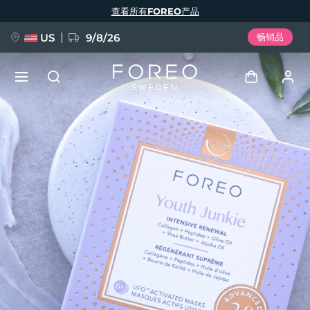
跳
查看所有FOREO产品
转
到
主
要
US
9/8/26
畅销品
内
容
新品
登录
语言
BREAKING NEWS
用户信息
English
Deutsch
Español
我的设备
FAQ™ Pure Beauty-Tech Elixir
Français
Italiano
Português
我的订单
Polski
Svenska
Русский
Türkçe
简体中文
繁體中文
我的地址
issa™ Teeth Whitening Set
我的订阅