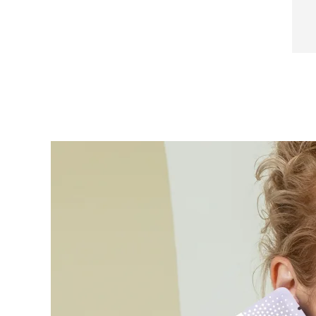
Parfum/Fragrance
Near-infrared and red light therapy device
Smart hybrid silicone sonic toothbrush
抗老
LED治疗
LUNA™ 4 mini
面部提拉护理
FAQ™ 101
FAQ™ 201
UFO™ 3 mini
issa™ 4 smile
For young skin, T-zone
Premium anti-aging skincare
NEW
Clinical anti-aging
LED mask
Red light therapy device for young skin
Hybrid silicone sonic toothbrush
生发
LUNA™ 4 go
BEAR™ 设备
肌肤年轻化
FAQ™ 102
FAQ™ 202
UFO™ 3 go
issa™ 4 baby
For travel or gym bag
All premium facelift devices
FAQ™ 301
FAQ™ 501
Advanced clinical anti-aging
LED mask
Portable red light therapy
For ages 0-3
NEW
LED hair strengthening scalp massager
Full-Spectrum Red Light Therapy
LUNA™ 护肤
FAQ™ 103
FAQ™ 211
保健品
面膜
issa™ Teeth Whitening Set
Premium cleansers & balm
FAQ™ Scalp Serum
FAQ™ 502
Luxurious clinical anti-aging set
Anti-aging neck & décolleté LED mask
Rejuvenation & hydration
Dual LED + sonic device & 18% PAP gel
Scalp recovery probiotic serum
Full-Spectrum Red Light Therapy
LUNA™ 设备
专业治疗
FAQ™ P1 Primer
FAQ™ 221
UFO™ 设备
ISSA™ 设备
All facial cleansing devices
FAQ™护肤品
Manuka honey primer
Anti-aging LED hand mask
FAQ™ Red Light Serum
All deep facial hydration devices
All silicone sonic toothbrushes
All FAQ™ skincare