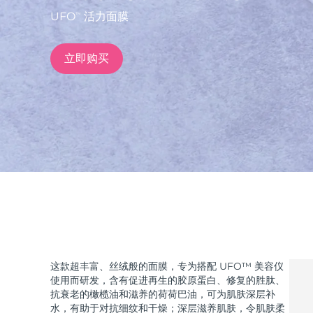
UFO
活力面膜
TM
issa™ Teeth Whitening Set
立即购买
FAQ™ Dual LED Panel
热门产品
特别优惠
畅销产品
这款超丰富、丝绒般的面膜，专为搭配 UFO™ 美容仪
使用而研发，含有促进再生的胶原蛋白、修复的胜肽、
抗衰老的橄榄油和滋养的荷荷巴油，可为肌肤深层补
水，有助于对抗细纹和干燥；深层滋养肌肤，令肌肤柔