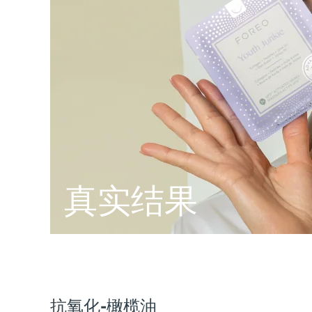
脱毛
FAQ™护肤品
身体护理
FAQ™护肤品
FAQ™产品
FAQ™ skincare
All FAQ™ skincare
All FAQ™ skincare
PEACH™ 2 Pro Max
BEAR™ 2 body
All hair treatments
All FAQ™ skincare
Professional IPL hair removal device
Microcurrent body toning
FAQ™产品
FAQ™产品
痘肌护理
FAQ™ products
眼部护理
All anti-aging treatments
All LED treatments
PEACH™ 2
LUNA™ 4 body
All toning treatments
ESPADA™ 2 plus
BEAR™ 2 eyes & lips
IPL hair removal
Massaging body brush
Recurring acne LED therapy
Microcurrent line smoothing device
PEACH™ 2 go
SUPERCHARGED™ serum
护发
毛孔护理
ESPADA™ 2
IRIS™ 2
Travel-friendly IPL hair removal
Firming body serum
LUNA™ 4 hair
KIWI™ derma
真实结果
Acne treatment device
Rejuvenating eye massager
NEW
2-in-1 LED scalp massager
Diamond microdermabrasion .
PEACH™ Cooling Prep Gel
ESPADA™ Blemish Solution
眼部护肤
牙齿美白
Cooling IPL hair removal gel
FLIP™ play advanced
KIWI™
Concentrated acne gel
Advanced eye care treatment
issa™ Teeth Whitening Set
LED light hairbrush
Blackhead remover
Dual LED + sonic device & 18% PAP gel
更多的
ESPADA™ 设备
眼部护理设备
抗氧化-橄榄油
LUNA™ Dual-Peptide Scalp