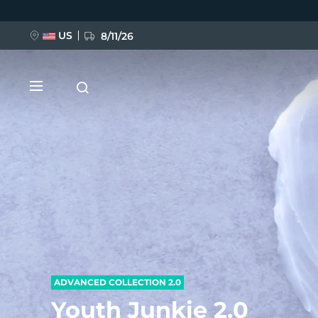
跳
转
到
主
US
8/11/26
要
内
容
新品
BREAKING NEWS
FAQ™ Pure Beauty-Tech Elixir
ADVANCED COLLECTION 2.0
Youth Junkie 2.0