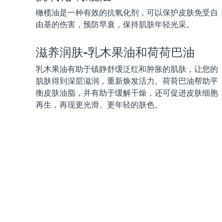
KIWI™ 皮肤护理
All acne treatment devices
All revitalizing eye massagers
Serum
issa™ Teeth Whitening Gel
橄榄油是一种有效的抗氧化剂，可以保护皮肤免受自
Advanced pore care essentials
For healthy hair
18% PAP
由基的伤害，预防早衰，保持肌肤年轻光采。
护肤品
男士
滋养润肤-乳木果油和荷荷巴油
乳木果油有助于镇静舒缓泛红和肿胀的肌肤，让您的
肌肤得到深层滋润，重新焕发活力。荷荷巴油帮助平
全部购买
衡皮肤油脂，并有助于缓解干燥，还可促进皮肤细胞
再生，再现更光滑、更年轻的肤色。
FOREO APP
关于我们