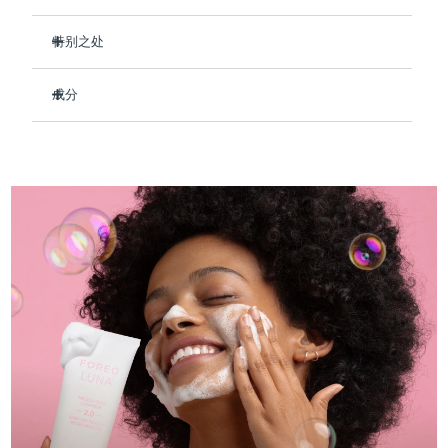
Professional IPL hair removal device
Microcurrent body toning
All hair treatments
All FAQ™ skincare
德国
预计送达日期
8/9/26
特别之处
FAQ™产品
FAQ™产品
痘肌护理
眼部护理
直布罗陀
PEACH™ 2
LUNA™ 4 body
预计送达日期
8/13/26
采用 87% 天然成分配制而成。
FAQ™ products
All anti-aging treatments
All LED treatments
成分
ESPADA™ 2 plus
BEAR™ 2 eyes & lips
修复受损皮肤并保留皮肤细胞的水分。
IPL hair removal
Massaging body brush
All toning treatments
希腊
预计送达日期
8/9/26
Recurring acne LED therapy
Microcurrent line smoothing device
减少 UVB 射线造成的伤害并软化色素沉着过度的外观
Aqua/Water/Eau, Glycerin, Sodium Cocoyl Glycinate,
Cocamidopropyl Betaine, PEG-150 Distearate, 1,2-
恢复皮肤的水分屏障，舒缓粗糙和受刺激的皮肤
Hexanediol, Glycol Distearate, Disodium
中国香港特别行政区
预计送达日期
8/10/26
PEACH™ 2 go
SUPERCHARGED™ serum
令肌肤平衡、年轻、强健。
护发
Cocoamphodiacetate, Olive Oil PEG-7 Esters, Sodium
毛孔护理
ESPADA™ 2
IRIS™ 2
Chloride, Polyquaternium-7, Glutamic Acid, Hexylene
Travel-friendly IPL hair removal
Firming body serum
Glycol, Carbomer, Pullulan, Tocopheryl Acetate, Saccharide
匈牙利
LUNA™ 4 hair
预计送达日期
8/9/26
KIWI™ derma
Acne treatment device
Rejuvenating eye massager
Hydrolysate, Ethylhexylglycerin, Portulaca Oleracea Extract,
NEW
2-in-1 LED scalp massager
Diamond microdermabrasion .
Butylene Glycol, Centella Asiatica Extract, Houttuynia
冰岛
预计送达日期
8/10/26
Cordata Extract, Salvia Hispanica Seed Extract,
PEACH™ Cooling Prep Gel
Fructooligosaccharides, Propanediol, Sodium Benzoate,
ESPADA™ Blemish Solution
眼部护肤
Hydroxyacetophenone
牙齿美白
Cooling IPL hair removal gel
印度尼西亚
预计送达日期
8/7/26
FLIP™ play advanced
KIWI™
Concentrated acne gel
Advanced eye care treatment
issa™ Teeth Whitening Set
LED light hairbrush
Blackhead remover
爱尔兰
预计送达日期
8/9/26
更多的
Dual LED + sonic device & 18% PAP gel
ESPADA™ 设备
眼部护理设备
马恩岛
预计送达日期
8/11/26
LUNA™ Dual-Peptide Scalp
KIWI™ 皮肤护理
All acne treatment devices
All revitalizing eye massagers
Serum
issa™ Teeth Whitening Gel