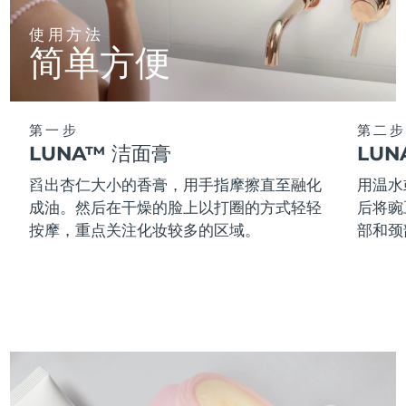
使用方法
阿拉伯联合酋长国
预计送达日期
8/10/26
简单方便
英国
预计送达日期
8/9/26
美国
预计送达日期
8/10/26
第一步
第二步
LUNA™ 洁面膏
LU
乌兹别克斯坦
预计送达日期
8/14/26
舀出杏仁大小的香膏，用手指摩擦直至融化
用温水
成油。然后在干燥的脸上以打圈的方式轻轻
后将豌
越南
预计送达日期
8/15/26
按摩，重点关注化妆较多的区域。
部和颈