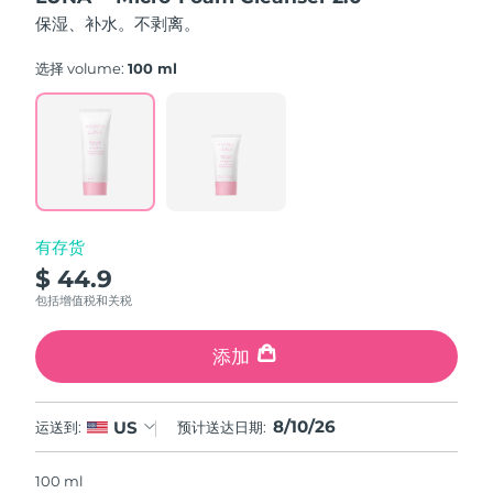
FAQ™ 101
FAQ™ 201
中国
LUNA™ 4 mini
面部提拉护理
预计送达日期
8/9/26
5
NEW
保湿、补水。不剥离。
issa™ 4 smile
stars,
UFO™ 3 mini
Clinical anti-aging
LED mask
For young skin, T-zone
Premium anti-aging skincare
average
哥伦比亚
预计送达日期
8/13/26
Hybrid silicone sonic toothbrush
Red light therapy device for young skin
rating
选择 volume:
100 ml
value.
生发
肌肤年轻化
Read
克罗地亚
预计送达日期
8/9/26
FAQ™ 102
FAQ™ 202
LUNA™ 4 go
BEAR™ 设备
a
FAQ™ 301
FAQ™ 501
Review.
issa™ 4 baby
UFO™ 3 go
Advanced clinical anti-aging
LED mask
For travel or gym bag
All premium facelift devices
NEW
Same
塞浦路斯
预计送达日期
8/10/26
LED hair strengthening scalp massager
Full-Spectrum Red Light Therapy
page
For ages 0-3
Portable red light therapy
link.
捷克
预计送达日期
8/9/26
FAQ™ 103
FAQ™ 211
LUNA™ 护肤
保健品
有存货
FAQ™ Scalp Serum
FAQ™ 502
issa™ Teeth Whitening Set
面膜
Luxurious clinical anti-aging set
Anti-aging neck & décolleté LED mask
Premium cleansers & balm
丹麦
预计送达日期
8/9/26
$ 44.9
Scalp recovery probiotic serum
Full-Spectrum Red Light Therapy
Dual LED + sonic device & 18% PAP gel
Rejuvenation & hydration
专业治疗
包括增值税和关税
爱沙尼亚
预计送达日期
8/9/26
FAQ™ P1 Primer
FAQ™ 221
LUNA™ 设备
添加
FAQ™护肤品
ISSA™ 设备
UFO™ 设备
Manuka honey primer
Anti-aging LED hand mask
芬兰
FAQ™ Red Light Serum
预计送达日期
8/9/26
All facial cleansing devices
All FAQ™ skincare
All silicone sonic toothbrushes
All deep facial hydration devices
法国
预计送达日期
8/9/26
脱毛
身体护理
8/10/26
US
运送到:
预计送达日期:
FAQ™护肤品
FAQ™护肤品
PEACH™ 2 Pro Max
BEAR™ 2 body
FAQ™产品
FAQ™ skincare
法属波利尼西亚
预计送达日期
8/13/26
All FAQ™ skincare
All FAQ™ skincare
100 ml