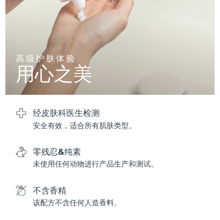
波兰
预计送达日期
8/10/26
葡萄牙
预计送达日期
8/9/26
高级护肤体验
用心之美
波多黎各
预计送达日期
8/11/26
卡塔尔
预计送达日期
8/10/26
经皮肤科医生检测
留尼汪
预计送达日期
8/14/26
安全有效，适合所有肌肤类型。
罗马尼亚
预计送达日期
8/9/26
零残忍&纯素
俄罗斯
预计送达日期
8/17/26
未使用任何动物进行产品生产和测试。
沙特阿拉伯
预计送达日期
8/10/26
不含香精
该配方不含任何人造香料。
新加坡
预计送达日期
8/11/26