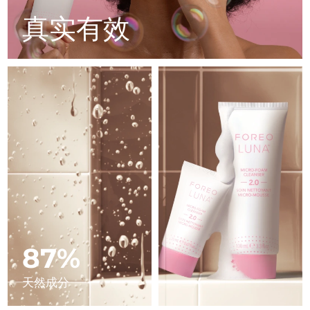
Advanced pore care essentials
以色列
预计送达日期
8/13/26
For healthy hair
18% PAP
真实有效
护肤品
男士
意大利
预计送达日期
8/9/26
日本
预计送达日期
8/12/26
泽西岛
预计送达日期
8/14/26
全部购买
哈萨克斯坦
预计送达日期
8/11/26
FOREO APP
科威特
预计送达日期
8/9/26
关于我们
拉脱维亚
预计送达日期
8/9/26
黎巴嫩
预计送达日期
8/10/26
87%
立陶宛
预计送达日期
8/9/26
天然成分
卢森堡
预计送达日期
8/9/26