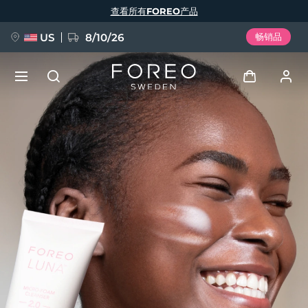
跳
查看所有FOREO产品
转
到
主
要
US
8/10/26
畅销品
内
容
新品
登录
语言
BREAKING NEWS
用户信息
English
Deutsch
Español
我的设备
FAQ™ Pure Beauty-Tech Elixir
Français
Italiano
Português
我的订单
Polski
Svenska
Русский
Türkçe
简体中文
繁體中文
我的地址
issa™ Teeth Whitening Set
我的订阅