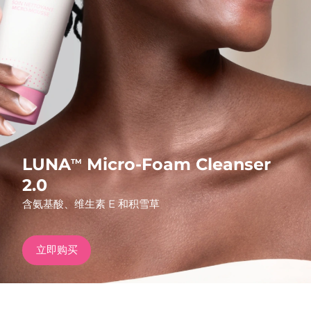
发货国家
美国
预计送达日期
8/10/26
FAQ™ Dual LED Panel
英国
预计送达日期
8/9/26
热门产品
西班牙
预计送达日期
8/9/26
澳大利亚
预计送达日期
8/12/26
LUNA
Micro-Foam Cleanser
TM
法国
预计送达日期
8/9/26
2.0
特别优惠
畅销产品
含氨基酸、维生素 E 和积雪草
德国
预计送达日期
8/9/26
加拿大
预计送达日期
8/13/26
立即购买
红光疗法
澳大利亚
预计送达日期
8/12/26