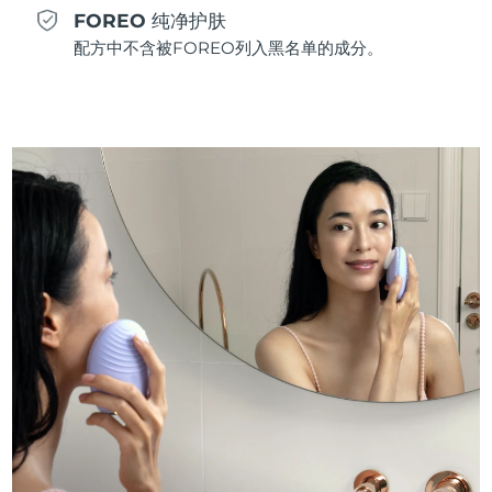
FOREO 纯净护肤
斯洛伐克
预计送达日期
8/9/26
配方中不含被FOREO列入黑名单的成分。
斯洛文尼亚
预计送达日期
8/9/26
南非
预计送达日期
8/17/26
韩国
预计送达日期
8/11/26
西班牙
预计送达日期
8/9/26
瑞典
预计送达日期
8/9/26
瑞士
预计送达日期
8/9/26
台湾
预计送达日期
8/14/26
泰国
预计送达日期
8/13/26
土耳其
预计送达日期
8/10/26