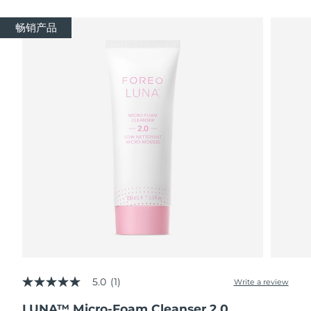
瑞典美肤护理
奥地利
预计送达日期
8/9/26
畅销产品
巴林
预计送达日期
8/10/26
面部清洁
紧致提拉
比利时
预计送达日期
8/9/26
LUNA™ 4 套装
BEAR™ 2 套装
百慕大
预计送达日期
8/15/26
Anti-aging massage
Microcurrent toning
波斯尼亚和黑塞哥维那
预计送达日期
8/12/26
补水保湿
口腔护理
LUNA™ 4 Plus
BEAR™ 2 go
文莱
预计送达日期
8/14/26
UFO™ 3 套装
issa™ 4
Massage, LED heating
Microcurrent toning on-the-go
FAQ™ 抗老护理
Deep facial hydration
Hybrid silicone sonic toothbrush
保加利亚
预计送达日期
8/9/26
NEW
LUNA™ 4 Men
BEAR™ 2 eyes & lips
加拿大
预计送达日期
8/13/26
UFO™ 3 LED
issa™ 4 plus
For men, anti-aging massage
Microcurrent line smoothing device
Near-infrared and red light therapy
Smart hybrid silicone sonic toothbrush
5.0
(1)
智利
预计送达日期
8/13/26
Write a review
5.0
device
抗老
LED治疗
out
LUNA™ Micro-Foam Cleanser 2.0
of