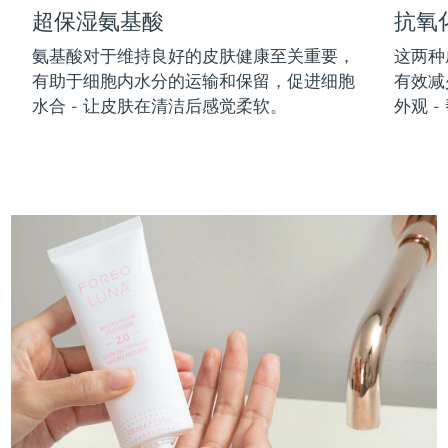
超保湿氨基酸
抗氧
中国澳门特别行政区
预计送达日期
8/11/26
氨基酸对于维持良好的皮肤健康至关重要，
这两种
马来西亚
预计送达日期
8/12/26
有助于细胞内水分的运输和保留，促进细胞
有效减
水合 - 让皮肤在清洁后感觉柔软。
外观 
马耳他
预计送达日期
8/9/26
墨西哥
预计送达日期
8/13/26
摩纳哥
预计送达日期
8/10/26
荷兰
预计送达日期
8/9/26
新西兰
预计送达日期
8/9/26
挪威
预计送达日期
8/9/26
阿曼
预计送达日期
8/12/26
菲律宾
预计送达日期
8/12/26