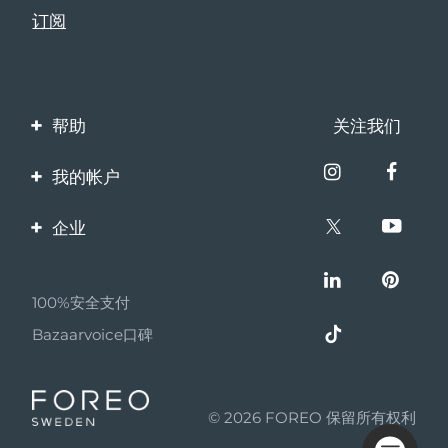
帮助
关注我们
联系我们
我的帐户
订单与运输
产品注册
企业
保修与退换货
客服支持
关于FOREO
常见问题
100%安全支付
伙伴计划
电池信息
Bazaarvoice口碑
联盟新闻
MYSA
© 2026 FOREO 保留所有权利
成为合作伙伴