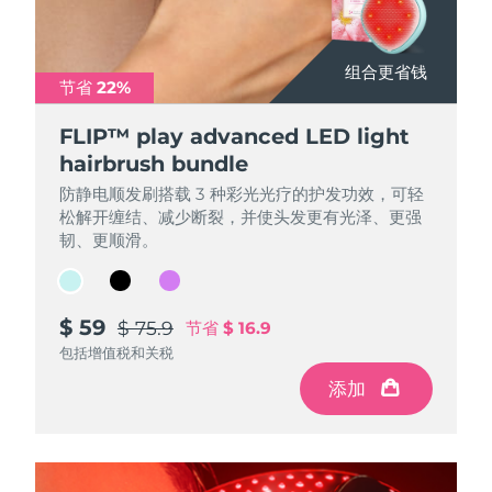
Professional IPL hair removal device
Microcurrent body toning
All hair treatments
All FAQ™ skincare
德国
预计送达日期
8/10/26
FAQ™产品
FAQ™产品
痘肌护理
眼部护理
组合更省钱
组合更省钱
组合更省钱
直布罗陀
PEACH™ 2
LUNA™ 4 body
预计送达日期
8/14/26
FAQ™ products
节省 22%
节省 22%
节省 22%
All anti-aging treatments
All LED treatments
ESPADA™ 2 plus
BEAR™ 2 eyes & lips
IPL hair removal
Massaging body brush
All toning treatments
希腊
FLIP™ play advanced LED light
FLIP™ play advanced LED light
FLIP™ play advanced LED light
预计送达日期
8/10/26
Recurring acne LED therapy
Microcurrent line smoothing device
hairbrush bundle
hairbrush bundle
hairbrush bundle
中国香港特别行政区
预计送达日期
8/11/26
PEACH™ 2 go
SUPERCHARGED™ serum
防静电顺发刷搭载 3 种彩光光疗的护发功效，可轻
防静电顺发刷搭载 3 种彩光光疗的护发功效，可轻
防静电顺发刷搭载 3 种彩光光疗的护发功效，可轻
护发
毛孔护理
ESPADA™ 2
IRIS™ 2
松解开缠结、减少断裂，并使头发更有光泽、更强
松解开缠结、减少断裂，并使头发更有光泽、更强
松解开缠结、减少断裂，并使头发更有光泽、更强
Travel-friendly IPL hair removal
Firming body serum
匈牙利
LUNA™ 4 hair
预计送达日期
8/10/26
KIWI™ derma
韧、更顺滑。
韧、更顺滑。
韧、更顺滑。
Acne treatment device
Rejuvenating eye massager
NEW
2-in-1 LED scalp massager
Diamond microdermabrasion .
冰岛
预计送达日期
8/11/26
PEACH™ Cooling Prep Gel
$ 59
$ 59
$ 59
ESPADA™ Blemish Solution
眼部护肤
$ 75.9
$ 75.9
$ 75.9
节省
节省
节省
$ 16.9
$ 16.9
$ 16.9
牙齿美白
Cooling IPL hair removal gel
印度尼西亚
预计送达日期
8/8/26
FLIP™ play advanced
KIWI™
包括增值税和关税
包括增值税和关税
包括增值税和关税
Concentrated acne gel
Advanced eye care treatment
issa™ Teeth Whitening Set
LED light hairbrush
Blackhead remover
添加
添加
添加
爱尔兰
预计送达日期
8/10/26
更多的
Dual LED + sonic device & 18% PAP gel
ESPADA™ 设备
眼部护理设备
马恩岛
预计送达日期
8/12/26
LUNA™ Dual-Peptide Scalp
KIWI™ 皮肤护理
All acne treatment devices
All revitalizing eye massagers
Serum
issa™ Teeth Whitening Gel