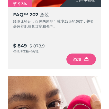
组合更省钱
节省 3%
中国澳门特别行政区
预计送达日期
8/12/26
FAQ™ 202 套装
马来西亚
预计送达日期
8/13/26
经临床验证，仅需两周即可减少32%的皱纹，并显
著改善肌肤紧致度和弹性。
马耳他
预计送达日期
8/10/26
墨西哥
预计送达日期
8/14/26
$ 849
$ 878.9
摩纳哥
包括增值税和关税
预计送达日期
8/11/26
添加
荷兰
预计送达日期
8/10/26
新西兰
预计送达日期
8/10/26
挪威
预计送达日期
8/10/26
阿曼
预计送达日期
8/13/26
菲律宾
预计送达日期
8/13/26