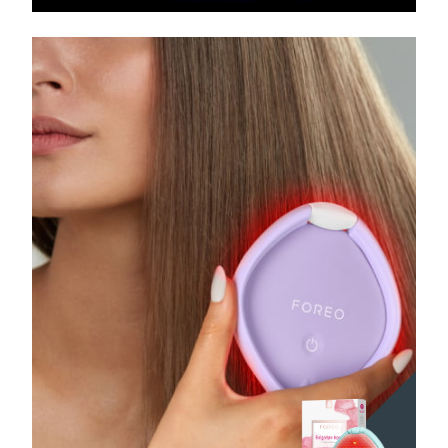
FAQ™ 101
FAQ™ 201
中国
LUNA™ 4 mini
面部提拉护理
预计送达日期
8/10/26
NEW
issa™ 4 smile
UFO™ 3 mini
Clinical anti-aging
LED mask
For young skin, T-zone
Premium anti-aging skincare
哥伦比亚
预计送达日期
8/14/26
Hybrid silicone sonic toothbrush
Red light therapy device for young skin
生发
肌肤年轻化
克罗地亚
预计送达日期
8/10/26
FAQ™ 102
FAQ™ 202
LUNA™ 4 go
BEAR™ 设备
FAQ™ 301
FAQ™ 501
issa™ 4 baby
UFO™ 3 go
Advanced clinical anti-aging
LED mask
For travel or gym bag
All premium facelift devices
NEW
塞浦路斯
预计送达日期
8/11/26
LED hair strengthening scalp massager
Full-Spectrum Red Light Therapy
For ages 0-3
Portable red light therapy
捷克
预计送达日期
8/10/26
FAQ™ 103
FAQ™ 211
LUNA™ 护肤
保健品
FAQ™ Scalp Serum
FAQ™ 502
issa™ Teeth Whitening Set
面膜
Luxurious clinical anti-aging set
Anti-aging neck & décolleté LED mask
Premium cleansers & balm
丹麦
预计送达日期
8/10/26
Scalp recovery probiotic serum
Full-Spectrum Red Light Therapy
Dual LED + sonic device & 18% PAP gel
Rejuvenation & hydration
专业治疗
爱沙尼亚
预计送达日期
8/10/26
FAQ™ P1 Primer
FAQ™ 221
LUNA™ 设备
FAQ™护肤品
ISSA™ 设备
UFO™ 设备
Manuka honey primer
Anti-aging LED hand mask
芬兰
FAQ™ Red Light Serum
预计送达日期
8/10/26
All facial cleansing devices
All FAQ™ skincare
All silicone sonic toothbrushes
All deep facial hydration devices
法国
预计送达日期
8/10/26
脱毛
身体护理
FAQ™护肤品
FAQ™护肤品
PEACH™ 2 Pro Max
BEAR™ 2 body
FAQ™产品
FAQ™ skincare
法属波利尼西亚
预计送达日期
8/14/26
All FAQ™ skincare
All FAQ™ skincare