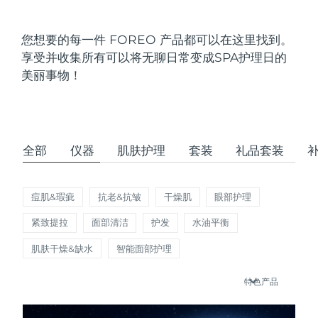
发货国家
您想要的每一件 FOREO 产品都可以在这里找到。
美国
预计送达日期
8/11/26
享受并收集所有可以将无聊日常变成SPA护理日的
FAQ™ Dual LED Panel
美丽事物！
英国
预计送达日期
8/10/26
热门产品
西班牙
预计送达日期
8/10/26
澳大利亚
预计送达日期
8/13/26
全部
仪器
肌肤护理
套装
礼品套装
法国
预计送达日期
8/10/26
特别优惠
畅销产品
痘肌&瑕疵
抗老&抗皱
干燥肌
眼部护理
德国
预计送达日期
8/10/26
紧致提拉
面部清洁
护发
水油平衡
加拿大
预计送达日期
8/14/26
肌肤干燥&缺水
智能面部护理
红光疗法
特色产品
澳大利亚
预计送达日期
8/13/26