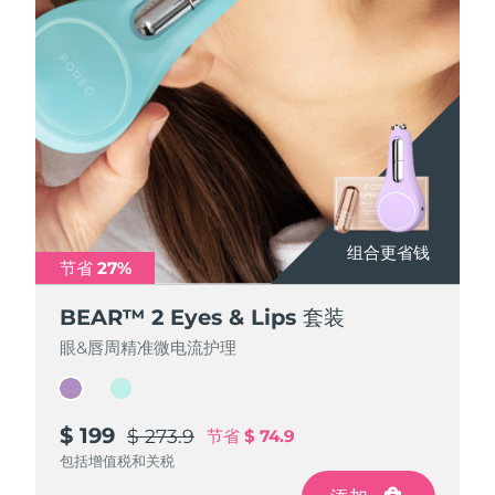
阿拉伯联合酋长国
预计送达日期
8/11/26
英国
预计送达日期
8/10/26
美国
预计送达日期
8/11/26
乌兹别克斯坦
预计送达日期
8/15/26
组合更省钱
组合更省钱
越南
预计送达日期
8/16/26
节省 27%
节省 27%
BEAR™ 2 Eyes & Lips 套装
BEAR™ 2 Eyes & Lips 套装
眼&唇周精准微电流护理
眼&唇周精准微电流护理
$ 199
$ 199
$ 273.9
$ 273.9
节省
节省
$ 74.9
$ 74.9
包括增值税和关税
包括增值税和关税