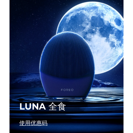
瑞典美肤护理
奥地利
预计送达日期
8/10/26
巴林
预计送达日期
8/11/26
面部清洁
紧致提拉
比利时
预计送达日期
8/10/26
LUNA™ 4 套装
BEAR™ 2 套装
百慕大
预计送达日期
8/16/26
Anti-aging massage
Microcurrent toning
波斯尼亚和黑塞哥维那
预计送达日期
8/13/26
补水保湿
口腔护理
LUNA™ 4 Plus
BEAR™ 2 go
文莱
预计送达日期
8/15/26
UFO™ 3 套装
issa™ 4
Massage, LED heating
Microcurrent toning on-the-go
FAQ™ 抗老护理
Deep facial hydration
Hybrid silicone sonic toothbrush
保加利亚
预计送达日期
8/10/26
NEW
LUNA 全食
LUNA™ 4 Men
BEAR™ 2 eyes & lips
加拿大
预计送达日期
8/14/26
UFO™ 3 LED
issa™ 4 plus
For men, anti-aging massage
Microcurrent line smoothing device
Near-infrared and red light therapy
Smart hybrid silicone sonic toothbrush
智利
预计送达日期
8/14/26
使用优惠码
device
抗老
LED治疗