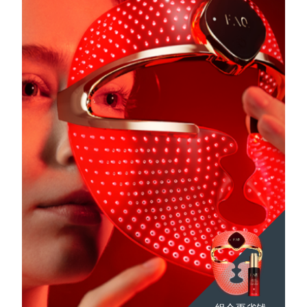
Advanced pore care essentials
以色列
预计送达日期
8/14/26
For healthy hair
18% PAP
护肤品
男士
意大利
预计送达日期
8/10/26
日本
预计送达日期
8/13/26
泽西岛
预计送达日期
8/15/26
全部购买
哈萨克斯坦
预计送达日期
8/12/26
FOREO APP
科威特
预计送达日期
8/10/26
关于我们
拉脱维亚
预计送达日期
8/10/26
黎巴嫩
预计送达日期
8/11/26
立陶宛
预计送达日期
8/10/26
卢森堡
预计送达日期
8/10/26