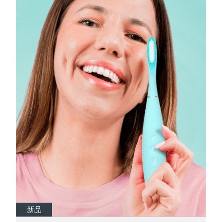
瑞典美肤护理
奥地利
预计送达日期
8/8/26
巴林
预计送达日期
8/9/26
面部清洁
紧致提拉
比利时
预计送达日期
8/8/26
LUNA™ 4 套装
BEAR™ 2 套装
百慕大
预计送达日期
8/14/26
Anti-aging massage
Microcurrent toning
波斯尼亚和黑塞哥维那
预计送达日期
8/11/26
补水保湿
口腔护理
LUNA™ 4 Plus
BEAR™ 2 go
文莱
预计送达日期
8/13/26
UFO™ 3 套装
issa™ 4
Massage, LED heating
Microcurrent toning on-the-go
FAQ™ 抗老护理
Deep facial hydration
Hybrid silicone sonic toothbrush
保加利亚
预计送达日期
8/8/26
NEW
LUNA™ 4 Men
BEAR™ 2 eyes & lips
加拿大
预计送达日期
8/12/26
UFO™ 3 LED
issa™ 4 plus
For men, anti-aging massage
Microcurrent line smoothing device
Near-infrared and red light therapy
Smart hybrid silicone sonic toothbrush
智利
预计送达日期
8/12/26
device
抗老
LED治疗
新品
新品
新品