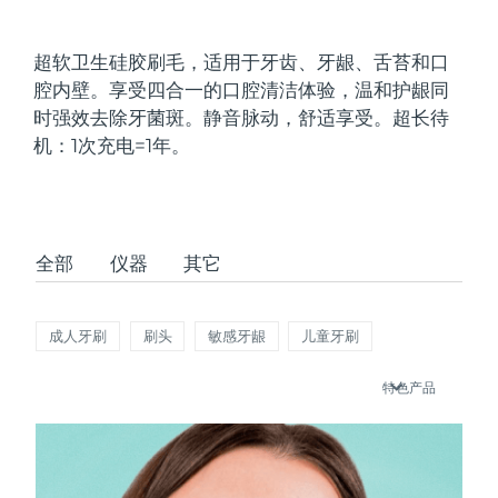
发货国家
超软卫生硅胶刷毛，适用于牙齿、牙龈、舌苔和口
美国
预计送达日期
8/9/26
腔内壁。享受四合一的口腔清洁体验，温和护龈同
FAQ™ Dual LED Panel
时强效去除牙菌斑。静音脉动，舒适享受。超长待
英国
预计送达日期
8/8/26
机：1次充电=1年。
热门产品
西班牙
预计送达日期
8/8/26
澳大利亚
预计送达日期
8/11/26
全部
仪器
其它
法国
预计送达日期
8/8/26
特别优惠
畅销产品
德国
预计送达日期
8/8/26
成人牙刷
刷头
敏感牙龈
儿童牙刷
加拿大
预计送达日期
8/12/26
特色产品
红光疗法
澳大利亚
预计送达日期
8/11/26