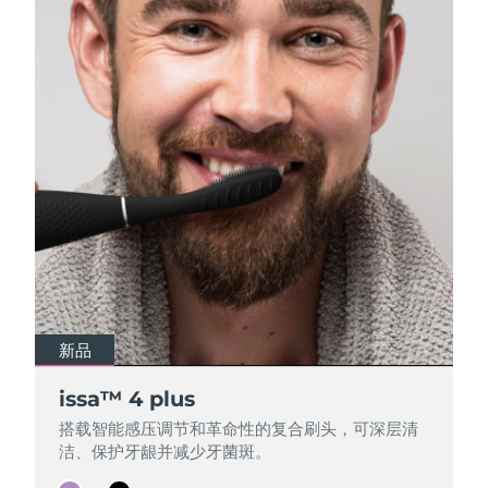
Professional IPL hair removal device
Microcurrent body toning
All hair treatments
All FAQ™ skincare
德国
预计送达日期
8/8/26
FAQ™产品
FAQ™产品
痘肌护理
眼部护理
直布罗陀
PEACH™ 2
LUNA™ 4 body
预计送达日期
8/12/26
FAQ™ products
All anti-aging treatments
All LED treatments
ESPADA™ 2 plus
BEAR™ 2 eyes & lips
IPL hair removal
Massaging body brush
All toning treatments
希腊
预计送达日期
8/8/26
Recurring acne LED therapy
Microcurrent line smoothing device
中国香港特别行政区
预计送达日期
8/9/26
PEACH™ 2 go
SUPERCHARGED™ serum
护发
毛孔护理
ESPADA™ 2
IRIS™ 2
Travel-friendly IPL hair removal
Firming body serum
匈牙利
LUNA™ 4 hair
预计送达日期
8/8/26
KIWI™ derma
Acne treatment device
Rejuvenating eye massager
NEW
2-in-1 LED scalp massager
Diamond microdermabrasion .
冰岛
预计送达日期
8/9/26
PEACH™ Cooling Prep Gel
ESPADA™ Blemish Solution
眼部护肤
牙齿美白
Cooling IPL hair removal gel
印度尼西亚
预计送达日期
8/6/26
FLIP™ play advanced
KIWI™
新品
新品
Concentrated acne gel
Advanced eye care treatment
issa™ Teeth Whitening Set
LED light hairbrush
Blackhead remover
爱尔兰
预计送达日期
8/8/26
更多的
issa™ 4 plus
issa™ 4 plus
Dual LED + sonic device & 18% PAP gel
搭载智能感压调节和革命性的复合刷头，可深层清
搭载智能感压调节和革命性的复合刷头，可深层清
ESPADA™ 设备
眼部护理设备
马恩岛
预计送达日期
8/10/26
LUNA™ Dual-Peptide Scalp
洁、保护牙龈并减少牙菌斑。
洁、保护牙龈并减少牙菌斑。
KIWI™ 皮肤护理
All acne treatment devices
All revitalizing eye massagers
Serum
issa™ Teeth Whitening Gel