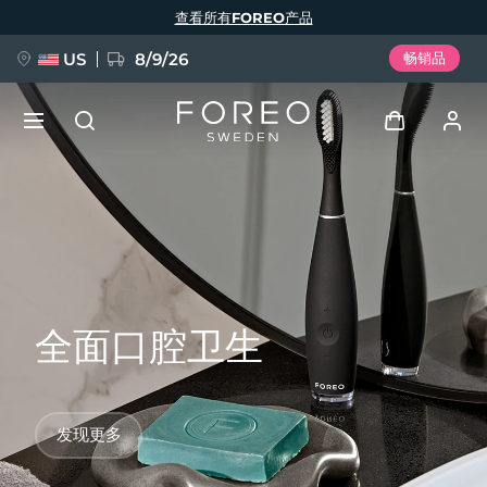
跳
查看所有FOREO产品
转
到
主
要
US
8/9/26
畅销品
内
容
新品
登录
语言
BREAKING NEWS
用户信息
English
Deutsch
Español
我的设备
FAQ™ Pure Beauty-Tech Elixir
Français
Italiano
Português
全面口腔卫生
我的订单
Polski
Svenska
Русский
Türkçe
简体中文
繁體中文
我的地址
发现更多
issa™ Teeth Whitening Set
我的订阅