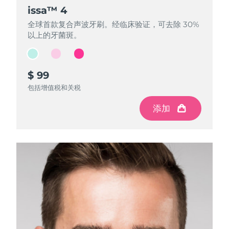
FAQ™ 101
FAQ™ 201
中国
LUNA™ 4 mini
面部提拉护理
预计送达日期
8/8/26
issa™ 4
issa™ 4
issa™ 4
NEW
issa™ 4 smile
UFO™ 3 mini
Clinical anti-aging
LED mask
For young skin, T-zone
Premium anti-aging skincare
全球首款复合声波牙刷。经临床验证，可去除 30%
全球首款复合声波牙刷。经临床验证，可去除 30%
全球首款复合声波牙刷。经临床验证，可去除 30%
哥伦比亚
预计送达日期
8/12/26
Hybrid silicone sonic toothbrush
Red light therapy device for young skin
以上的牙菌斑。
以上的牙菌斑。
以上的牙菌斑。
生发
肌肤年轻化
克罗地亚
预计送达日期
8/8/26
FAQ™ 102
FAQ™ 202
LUNA™ 4 go
BEAR™ 设备
FAQ™ 301
FAQ™ 501
issa™ 4 baby
UFO™ 3 go
Advanced clinical anti-aging
LED mask
For travel or gym bag
All premium facelift devices
NEW
$ 99
$ 99
$ 99
塞浦路斯
预计送达日期
8/9/26
LED hair strengthening scalp massager
Full-Spectrum Red Light Therapy
For ages 0-3
Portable red light therapy
包括增值税和关税
包括增值税和关税
包括增值税和关税
捷克
预计送达日期
8/8/26
FAQ™ 103
FAQ™ 211
LUNA™ 护肤
保健品
添加
添加
添加
FAQ™ Scalp Serum
FAQ™ 502
issa™ Teeth Whitening Set
面膜
Luxurious clinical anti-aging set
Anti-aging neck & décolleté LED mask
Premium cleansers & balm
丹麦
预计送达日期
8/8/26
Scalp recovery probiotic serum
Full-Spectrum Red Light Therapy
Dual LED + sonic device & 18% PAP gel
Rejuvenation & hydration
专业治疗
爱沙尼亚
预计送达日期
8/8/26
FAQ™ P1 Primer
FAQ™ 221
LUNA™ 设备
FAQ™护肤品
ISSA™ 设备
UFO™ 设备
Manuka honey primer
Anti-aging LED hand mask
芬兰
FAQ™ Red Light Serum
预计送达日期
8/8/26
All facial cleansing devices
All FAQ™ skincare
All silicone sonic toothbrushes
All deep facial hydration devices
法国
预计送达日期
8/8/26
脱毛
身体护理
FAQ™护肤品
FAQ™护肤品
PEACH™ 2 Pro Max
BEAR™ 2 body
FAQ™产品
FAQ™ skincare
法属波利尼西亚
预计送达日期
8/12/26
All FAQ™ skincare
All FAQ™ skincare