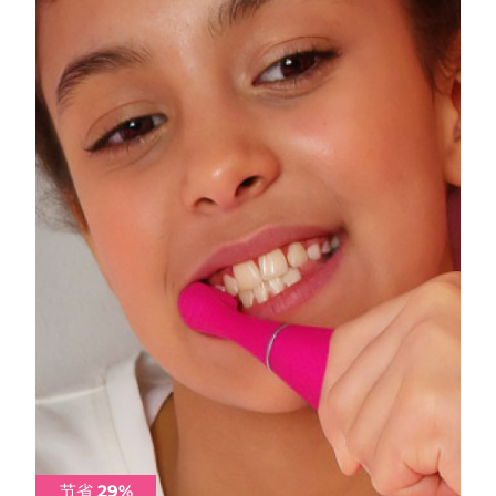
阿拉伯联合酋长国
预计送达日期
8/9/26
英国
预计送达日期
8/8/26
美国
预计送达日期
8/9/26
乌兹别克斯坦
预计送达日期
8/13/26
越南
预计送达日期
8/14/26
节省 29%
节省 29%
节省 29%