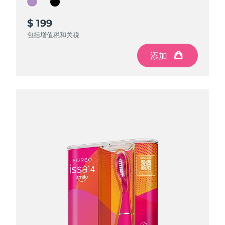
Advanced pore care essentials
以色列
预计送达日期
8/12/26
For healthy hair
18% PAP
护肤品
男士
$ 199
$ 199
意大利
预计送达日期
8/8/26
包括增值税和关税
包括增值税和关税
日本
预计送达日期
8/11/26
添加
添加
泽西岛
预计送达日期
8/13/26
全部购买
哈萨克斯坦
预计送达日期
8/10/26
FOREO APP
科威特
预计送达日期
8/8/26
关于我们
拉脱维亚
预计送达日期
8/8/26
黎巴嫩
预计送达日期
8/9/26
立陶宛
预计送达日期
8/8/26
卢森堡
预计送达日期
8/8/26