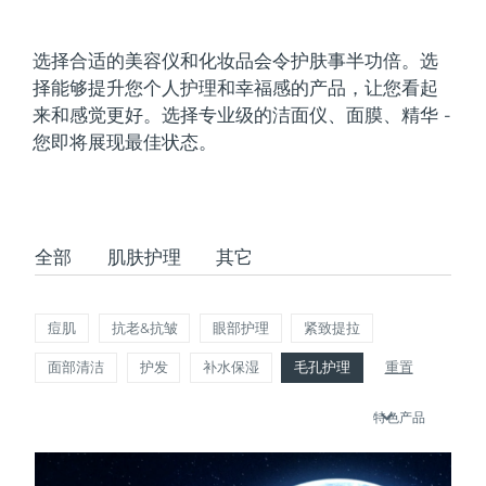
发货国家
选择合适的美容仪和化妆品会令护肤事半功倍。选
美国
预计送达日期
8/13/26
择能够提升您个人护理和幸福感的产品，让您看起
FAQ™ Dual LED Panel
来和感觉更好。选择专业级的洁面仪、面膜、精华 -
英国
预计送达日期
8/12/26
您即将展现最佳状态。
热门产品
西班牙
预计送达日期
8/12/26
澳大利亚
预计送达日期
8/15/26
全部
肌肤护理
其它
法国
预计送达日期
8/12/26
特别优惠
畅销产品
德国
预计送达日期
8/12/26
痘肌
抗老&抗皱
眼部护理
紧致提拉
面部清洁
护发
补水保湿
毛孔护理
重置
加拿大
预计送达日期
8/16/26
特色产品
红光疗法
澳大利亚
预计送达日期
8/15/26