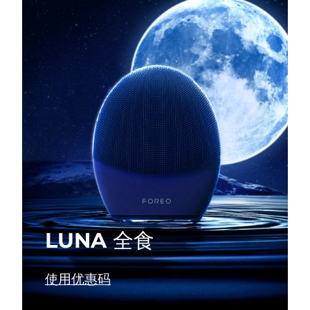
瑞典美肤护理
奥地利
预计送达日期
8/12/26
巴林
预计送达日期
8/13/26
面部清洁
紧致提拉
比利时
预计送达日期
8/12/26
LUNA™ 4 套装
BEAR™ 2 套装
百慕大
预计送达日期
8/18/26
Anti-aging massage
Microcurrent toning
波斯尼亚和黑塞哥维那
预计送达日期
8/15/26
补水保湿
口腔护理
LUNA™ 4 Plus
BEAR™ 2 go
文莱
预计送达日期
8/17/26
UFO™ 3 套装
issa™ 4
Massage, LED heating
Microcurrent toning on-the-go
FAQ™ 抗老护理
Deep facial hydration
Hybrid silicone sonic toothbrush
保加利亚
预计送达日期
8/12/26
LUNA 全食
NEW
LUNA™ 4 Men
BEAR™ 2 eyes & lips
加拿大
预计送达日期
8/16/26
UFO™ 3 LED
issa™ 4 plus
For men, anti-aging massage
Microcurrent line smoothing device
Near-infrared and red light therapy
使用优惠码
Smart hybrid silicone sonic toothbrush
智利
预计送达日期
8/16/26
device
抗老
LED治疗