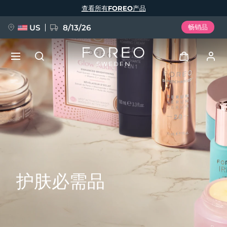
跳
查看所有FOREO产品
转
到
主
要
US
8/13/26
畅销品
内
容
新品
登录
语言
BREAKING NEWS
用户信息
English
Deutsch
Español
我的设备
FAQ™ Pure Beauty-Tech Elixir
Français
Italiano
Português
我的订单
Polski
Svenska
Русский
护肤必需品
Türkçe
简体中文
繁體中文
我的地址
issa™ Teeth Whitening Set
我的订阅