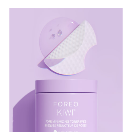
FAQ™ 101
FAQ™ 201
中国
LUNA™ 4 mini
面部提拉护理
预计送达日期
8/12/26
NEW
issa™ 4 smile
UFO™ 3 mini
Clinical anti-aging
LED mask
For young skin, T-zone
Premium anti-aging skincare
哥伦比亚
预计送达日期
8/16/26
Hybrid silicone sonic toothbrush
Red light therapy device for young skin
生发
肌肤年轻化
克罗地亚
预计送达日期
8/12/26
FAQ™ 102
FAQ™ 202
LUNA™ 4 go
BEAR™ 设备
FAQ™ 301
FAQ™ 501
issa™ 4 baby
UFO™ 3 go
Advanced clinical anti-aging
LED mask
For travel or gym bag
All premium facelift devices
NEW
塞浦路斯
预计送达日期
8/13/26
LED hair strengthening scalp massager
Full-Spectrum Red Light Therapy
For ages 0-3
Portable red light therapy
捷克
预计送达日期
8/12/26
FAQ™ 103
FAQ™ 211
LUNA™ 护肤
保健品
FAQ™ Scalp Serum
FAQ™ 502
issa™ Teeth Whitening Set
面膜
Luxurious clinical anti-aging set
Anti-aging neck & décolleté LED mask
Premium cleansers & balm
丹麦
预计送达日期
8/12/26
Scalp recovery probiotic serum
Full-Spectrum Red Light Therapy
Dual LED + sonic device & 18% PAP gel
Rejuvenation & hydration
专业治疗
爱沙尼亚
预计送达日期
8/12/26
FAQ™ P1 Primer
FAQ™ 221
LUNA™ 设备
FAQ™护肤品
ISSA™ 设备
UFO™ 设备
Manuka honey primer
Anti-aging LED hand mask
芬兰
FAQ™ Red Light Serum
预计送达日期
8/12/26
All facial cleansing devices
All FAQ™ skincare
All silicone sonic toothbrushes
All deep facial hydration devices
法国
预计送达日期
8/12/26
脱毛
身体护理
FAQ™护肤品
FAQ™护肤品
PEACH™ 2 Pro Max
BEAR™ 2 body
FAQ™产品
FAQ™ skincare
法属波利尼西亚
预计送达日期
8/16/26
All FAQ™ skincare
All FAQ™ skincare