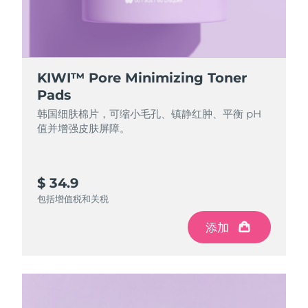
Professional IPL hair removal device
Microcurrent body toning
All hair treatments
All FAQ™ skincare
德国
预计送达日期
8/12/26
FAQ™产品
FAQ™产品
痘肌护理
眼部护理
直布罗陀
PEACH™ 2
LUNA™ 4 body
预计送达日期
8/16/26
FAQ™ products
All anti-aging treatments
All LED treatments
ESPADA™ 2 plus
BEAR™ 2 eyes & lips
IPL hair removal
Massaging body brush
All toning treatments
KIWI™ Pore Minimizing Toner
希腊
预计送达日期
8/12/26
Recurring acne LED therapy
Microcurrent line smoothing device
Pads
韩国细肤棉片，可缩小毛孔、镇静红肿、平衡 pH
中国香港特别行政区
预计送达日期
8/13/26
PEACH™ 2 go
SUPERCHARGED™ serum
护发
毛孔护理
值并增强皮肤屏障。
ESPADA™ 2
IRIS™ 2
Travel-friendly IPL hair removal
Firming body serum
匈牙利
LUNA™ 4 hair
预计送达日期
8/12/26
KIWI™ derma
Acne treatment device
Rejuvenating eye massager
NEW
2-in-1 LED scalp massager
Diamond microdermabrasion .
冰岛
$ 34.9
预计送达日期
8/13/26
PEACH™ Cooling Prep Gel
包括增值税和关税
ESPADA™ Blemish Solution
眼部护肤
牙齿美白
Cooling IPL hair removal gel
印度尼西亚
预计送达日期
8/10/26
FLIP™ play advanced
KIWI™
Concentrated acne gel
Advanced eye care treatment
添加
issa™ Teeth Whitening Set
LED light hairbrush
Blackhead remover
爱尔兰
预计送达日期
8/12/26
更多的
Dual LED + sonic device & 18% PAP gel
ESPADA™ 设备
眼部护理设备
马恩岛
预计送达日期
8/14/26
LUNA™ Dual-Peptide Scalp
KIWI™ 皮肤护理
All acne treatment devices
All revitalizing eye massagers
Serum
issa™ Teeth Whitening Gel