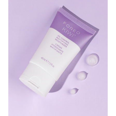
Advanced pore care essentials
以色列
预计送达日期
8/16/26
For healthy hair
18% PAP
护肤品
男士
意大利
预计送达日期
8/12/26
日本
预计送达日期
8/15/26
泽西岛
预计送达日期
8/17/26
全部购买
哈萨克斯坦
预计送达日期
8/14/26
FOREO APP
科威特
预计送达日期
8/12/26
关于我们
拉脱维亚
预计送达日期
8/12/26
黎巴嫩
预计送达日期
8/13/26
立陶宛
预计送达日期
8/12/26
卢森堡
预计送达日期
8/12/26