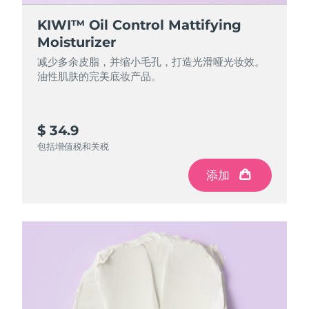
中国澳门特别行政区
预计送达日期
8/14/26
KIWI™ Oil Control Mattifying
Moisturizer
马来西亚
预计送达日期
8/15/26
减少多余皮脂，并缩小毛孔，打造光滑哑光妆效。
油性肌肤的完美底妆产品。
马耳他
预计送达日期
8/12/26
墨西哥
预计送达日期
8/16/26
$ 34.9
摩纳哥
包括增值税和关税
预计送达日期
8/13/26
添加
荷兰
预计送达日期
8/12/26
新西兰
预计送达日期
8/12/26
挪威
预计送达日期
8/12/26
阿曼
预计送达日期
8/15/26
菲律宾
预计送达日期
8/15/26