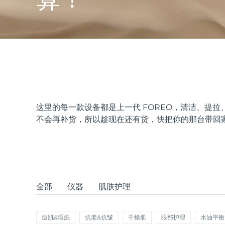
issa™ Teeth Whitening Set
FAQ™ Dual LED Panel
这里的每一款设备都是上一代 FOREO，清洁、提
不会再补货，所以趁现在还有货，快把你的那台带回
热门产品
特别优惠
畅销产品
全部
仪器
肌肤护理
痘肌&瑕疵
抗老&抗皱
干燥肌
眼部护理
水油平衡