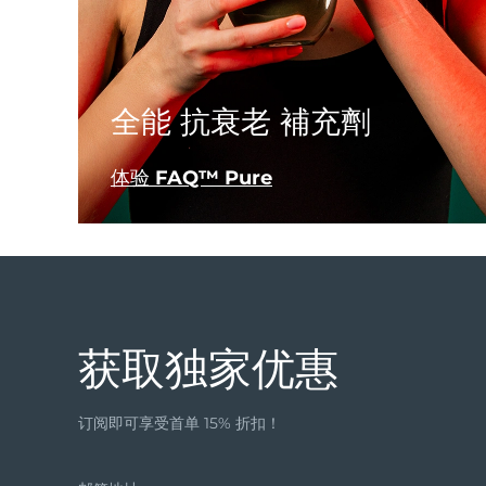
KIWI™ 皮肤护理
All acne treatment devices
All revitalizing eye massagers
Serum
issa™ Teeth Whitening Gel
Advanced pore care essentials
For healthy hair
18% PAP
护肤品
男士
全能 抗衰老 補充劑
体验 FAQ™ Pure
全部购买
FOREO APP
获取独家优惠
关于我们
订阅即可享受首单 15% 折扣！