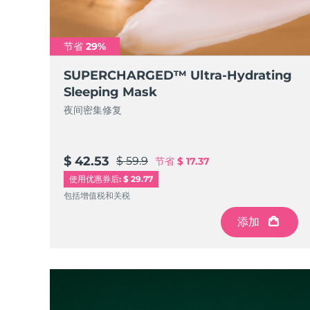
Near-infrared and red light therapy device
Smart hybrid silicone sonic toothbrush
抗老
LED治疗
LUNA™ 4 mini
面部提拉护理
节省 29%
FAQ™ 101
FAQ™ 201
UFO™ 3 mini
issa™ 4 smile
For young skin, T-zone
Premium anti-aging skincare
NEW
SUPERCHARGED™ Ultra-Hydrating
Clinical anti-aging
LED mask
Red light therapy device for young skin
Hybrid silicone sonic toothbrush
Sleeping Mask
生发
夜间密集修复
LUNA™ 4 go
BEAR™ 设备
肌肤年轻化
FAQ™ 102
FAQ™ 202
UFO™ 3 go
issa™ 4 baby
For travel or gym bag
All premium facelift devices
FAQ™ 301
FAQ™ 501
Advanced clinical anti-aging
LED mask
Portable red light therapy
For ages 0-3
NEW
LED hair strengthening scalp massager
Full-Spectrum Red Light Therapy
$ 42.53
$ 59.9
节省
$ 17.37
LUNA™ 护肤
使用优惠券后: $ 29.77
FAQ™ 103
FAQ™ 211
保健品
面膜
issa™ Teeth Whitening Set
Premium cleansers & balm
包括增值税和关税
FAQ™ Scalp Serum
FAQ™ 502
Luxurious clinical anti-aging set
Anti-aging neck & décolleté LED mask
Rejuvenation & hydration
Dual LED + sonic device & 18% PAP gel
Scalp recovery probiotic serum
Full-Spectrum Red Light Therapy
添加
LUNA™ 设备
专业治疗
FAQ™ P1 Primer
FAQ™ 221
UFO™ 设备
ISSA™ 设备
All facial cleansing devices
FAQ™护肤品
Manuka honey primer
Anti-aging LED hand mask
FAQ™ Red Light Serum
All deep facial hydration devices
All silicone sonic toothbrushes
All FAQ™ skincare