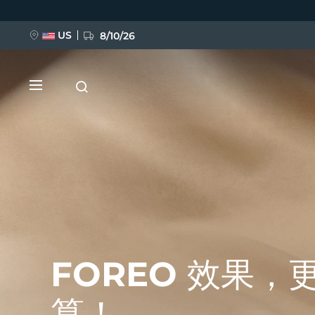
跳
转
到
主
US
8/10/26
要
内
容
新品
BREAKING NEWS
FOREO 效果，
FAQ™ Pure Beauty-Tech Elixir
算！