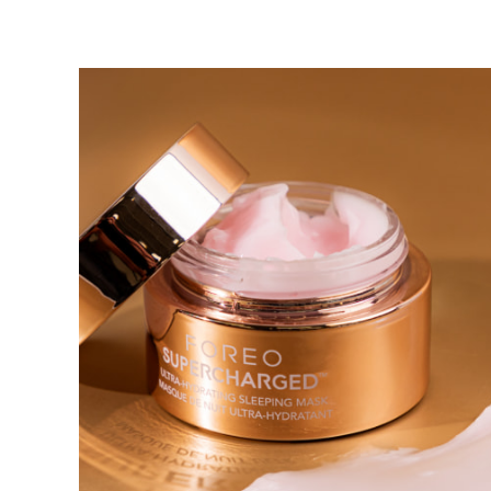
红光疗法
瑞典美肤护理
面部清洁
紧致提拉
LUNA™ 4 套装
BEAR™ 2 套装
Anti-aging massage
Microcurrent toning
补水保湿
口腔护理
LUNA™ 4 Plus
BEAR™ 2 go
UFO™ 3 套装
issa™ 4
Massage, LED heating
Microcurrent toning on-the-go
Deep facial hydration
Hybrid silicone sonic toothbrush
FAQ™ 抗老护理
LUNA™ 4 Men
BEAR™ 2 eyes & lips
NEW
UFO™ 3 LED
issa™ 4 plus
For men, anti-aging massage
Microcurrent line smoothing device