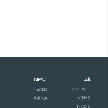
们
我的帐户
企业
m
产品注册
关于FOREO
k
客服支持
伙伴计划
X
联盟新闻