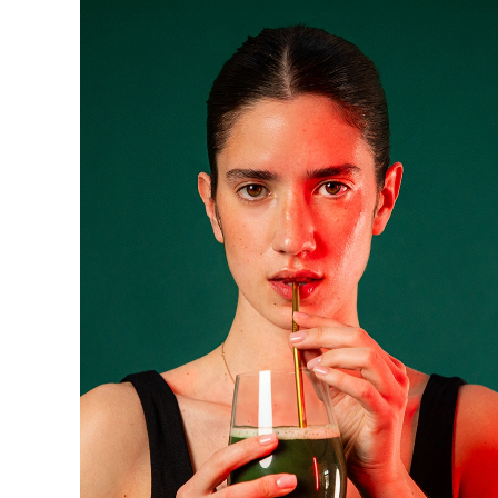
脱毛
FAQ™护肤品
身体护理
FAQ™护肤品
FAQ™产品
FAQ™ skincare
All FAQ™ skincare
All FAQ™ skincare
PEACH™ 2 Pro Max
BEAR™ 2 body
All hair treatments
All FAQ™ skincare
Professional IPL hair removal device
Microcurrent body toning
FAQ™产品
FAQ™产品
痘肌护理
FAQ™ products
眼部护理
All anti-aging treatments
All LED treatments
PEACH™ 2
LUNA™ 4 body
All toning treatments
ESPADA™ 2 plus
BEAR™ 2 eyes & lips
IPL hair removal
Massaging body brush
Recurring acne LED therapy
Microcurrent line smoothing device
PEACH™ 2 go
SUPERCHARGED™ serum
护发
毛孔护理
ESPADA™ 2
IRIS™ 2
Travel-friendly IPL hair removal
Firming body serum
LUNA™ 4 hair
KIWI™ derma
Acne treatment device
Rejuvenating eye massager
NEW
2-in-1 LED scalp massager
Diamond microdermabrasion .
PEACH™ Cooling Prep Gel
ESPADA™ Blemish Solution
眼部护肤
牙齿美白
Cooling IPL hair removal gel
FLIP™ play advanced
KIWI™
Concentrated acne gel
Advanced eye care treatment
issa™ Teeth Whitening Set
LED light hairbrush
Blackhead remover
Dual LED + sonic device & 18% PAP gel
更多的
ESPADA™ 设备
眼部护理设备
LUNA™ Dual-Peptide Scalp