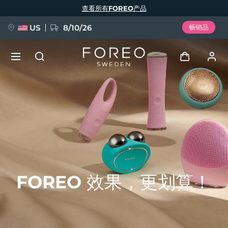
跳
查看所有FOREO产品
转
到
主
要
US
8/10/26
畅销品
内
容
新品
登录
语言
BREAKING NEWS
用户信息
English
Deutsch
Español
我的设备
FAQ™ Pure Beauty-Tech Elixir
Français
Italiano
Português
我的订单
Polski
Svenska
Русский
FOREO 效果，更划算！
Türkçe
简体中文
繁體中文
我的地址
issa™ Teeth Whitening Set
我的订阅