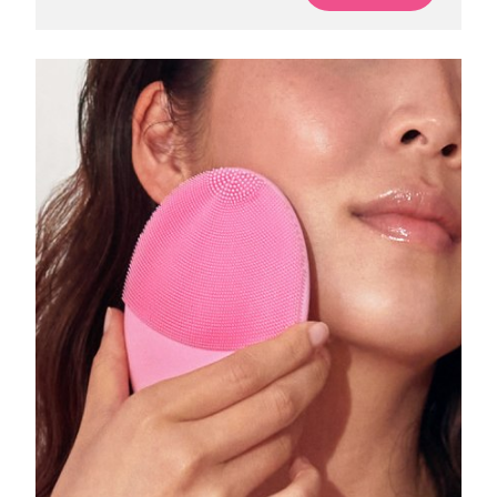
Professional IPL hair removal device
Microcurrent body toning
All hair treatments
All FAQ™ skincare
德国
预计送达日期
8/9/26
FAQ™产品
FAQ™产品
痘肌护理
眼部护理
直布罗陀
PEACH™ 2
LUNA™ 4 body
预计送达日期
8/13/26
FAQ™ products
All anti-aging treatments
All LED treatments
ESPADA™ 2 plus
BEAR™ 2 eyes & lips
IPL hair removal
Massaging body brush
All toning treatments
希腊
预计送达日期
8/9/26
Recurring acne LED therapy
Microcurrent line smoothing device
中国香港特别行政区
预计送达日期
8/10/26
PEACH™ 2 go
SUPERCHARGED™ serum
护发
毛孔护理
ESPADA™ 2
IRIS™ 2
Travel-friendly IPL hair removal
Firming body serum
匈牙利
LUNA™ 4 hair
预计送达日期
8/9/26
KIWI™ derma
Acne treatment device
Rejuvenating eye massager
NEW
2-in-1 LED scalp massager
Diamond microdermabrasion .
冰岛
预计送达日期
8/10/26
PEACH™ Cooling Prep Gel
ESPADA™ Blemish Solution
眼部护肤
牙齿美白
Cooling IPL hair removal gel
印度尼西亚
预计送达日期
8/7/26
FLIP™ play advanced
KIWI™
Concentrated acne gel
Advanced eye care treatment
issa™ Teeth Whitening Set
LED light hairbrush
Blackhead remover
爱尔兰
预计送达日期
8/9/26
更多的
Dual LED + sonic device & 18% PAP gel
ESPADA™ 设备
眼部护理设备
马恩岛
预计送达日期
8/11/26
LUNA™ Dual-Peptide Scalp
KIWI™ 皮肤护理
All acne treatment devices
All revitalizing eye massagers
Serum
issa™ Teeth Whitening Gel