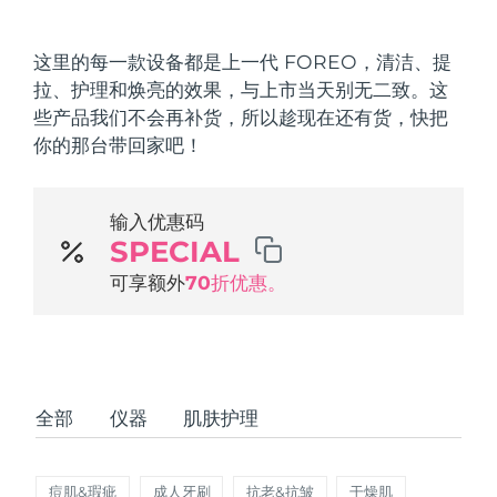
发货国家
这里的每一款设备都是上一代 FOREO，清洁、提
美国
预计送达日期
8/10/26
拉、护理和焕亮的效果，与上市当天别无二致。这
FAQ™ Dual LED Panel
些产品我们不会再补货，所以趁现在还有货，快把
英国
预计送达日期
8/9/26
你的那台带回家吧！
热门产品
西班牙
预计送达日期
8/9/26
输入优惠码
澳大利亚
预计送达日期
8/12/26
SPECIAL
法国
可享额外
70折优惠。
预计送达日期
8/9/26
特别优惠
畅销产品
德国
预计送达日期
8/9/26
加拿大
预计送达日期
8/13/26
全部
仪器
肌肤护理
红光疗法
澳大利亚
预计送达日期
8/12/26
痘肌&瑕疵
成人牙刷
抗老&抗皱
干燥肌