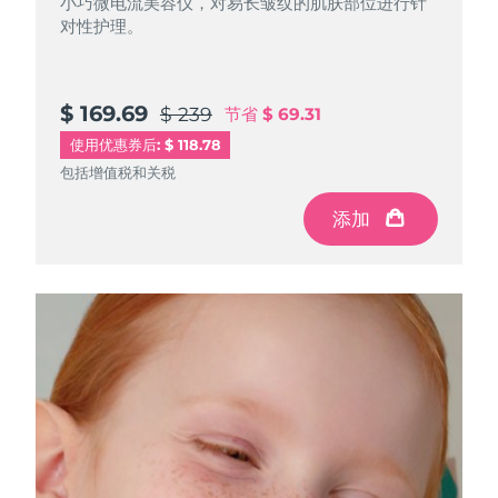
小巧微电流美容仪，对易长皱纹的肌肤部位进行针
对性护理。
阿拉伯联合酋长国
预计送达日期
8/10/26
英国
预计送达日期
8/9/26
$ 169.69
$ 239
节省
$ 69.31
使用优惠券后: $ 118.78
美国
预计送达日期
8/10/26
包括增值税和关税
乌兹别克斯坦
预计送达日期
8/14/26
添加
越南
预计送达日期
8/15/26