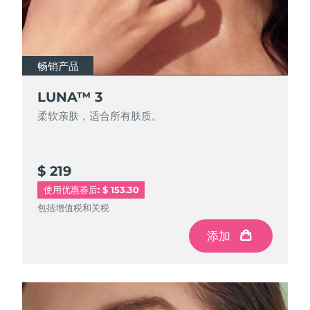
Advanced pore care essentials
以色列
预计送达日期
8/13/26
For healthy hair
18% PAP
护肤品
男士
意大利
预计送达日期
8/9/26
畅销产品
日本
预计送达日期
8/12/26
LUNA™ 3
泽西岛
预计送达日期
8/14/26
全部购买
柔软亲肤，适合所有肤质。
哈萨克斯坦
预计送达日期
8/11/26
FOREO APP
科威特
预计送达日期
8/9/26
$ 219
使用优惠券后: $ 153.30
关于我们
拉脱维亚
预计送达日期
8/9/26
包括增值税和关税
黎巴嫩
预计送达日期
8/10/26
添加
立陶宛
预计送达日期
8/9/26
卢森堡
预计送达日期
8/9/26