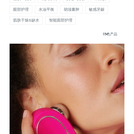
瑞典美肤护理
奥地利
眼部护理
水油平衡
胡须囊肿
敏感牙龈
预计送达日期
8/9/26
肌肤干燥&缺水
智能面部护理
巴林
预计送达日期
8/10/26
特色产品
面部清洁
紧致提拉
比利时
预计送达日期
8/9/26
LUNA™ 4 套装
BEAR™ 2 套装
百慕大
预计送达日期
8/15/26
Anti-aging massage
Microcurrent toning
波斯尼亚和黑塞哥维那
预计送达日期
8/12/26
补水保湿
口腔护理
LUNA™ 4 Plus
BEAR™ 2 go
文莱
预计送达日期
8/14/26
UFO™ 3 套装
issa™ 4
Massage, LED heating
Microcurrent toning on-the-go
FAQ™ 抗老护理
Deep facial hydration
Hybrid silicone sonic toothbrush
保加利亚
预计送达日期
8/9/26
NEW
LUNA™ 4 Men
BEAR™ 2 eyes & lips
加拿大
预计送达日期
8/13/26
UFO™ 3 LED
issa™ 4 plus
For men, anti-aging massage
Microcurrent line smoothing device
Near-infrared and red light therapy
Smart hybrid silicone sonic toothbrush
智利
预计送达日期
8/13/26
device
抗老
LED治疗