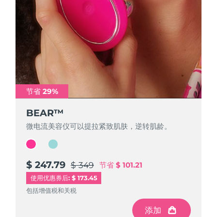
FAQ™ 101
FAQ™ 201
中国
LUNA™ 4 mini
面部提拉护理
预计送达日期
8/9/26
NEW
issa™ 4 smile
UFO™ 3 mini
Clinical anti-aging
LED mask
For young skin, T-zone
Premium anti-aging skincare
哥伦比亚
预计送达日期
8/13/26
Hybrid silicone sonic toothbrush
Red light therapy device for young skin
生发
肌肤年轻化
克罗地亚
预计送达日期
8/9/26
FAQ™ 102
FAQ™ 202
LUNA™ 4 go
BEAR™ 设备
FAQ™ 301
FAQ™ 501
issa™ 4 baby
UFO™ 3 go
Advanced clinical anti-aging
LED mask
For travel or gym bag
All premium facelift devices
NEW
塞浦路斯
预计送达日期
8/10/26
LED hair strengthening scalp massager
Full-Spectrum Red Light Therapy
For ages 0-3
Portable red light therapy
节省 29%
节省 29%
捷克
预计送达日期
8/9/26
FAQ™ 103
FAQ™ 211
LUNA™ 护肤
保健品
FAQ™ Scalp Serum
FAQ™ 502
issa™ Teeth Whitening Set
BEAR™
BEAR™
面膜
Luxurious clinical anti-aging set
Anti-aging neck & décolleté LED mask
Premium cleansers & balm
丹麦
预计送达日期
8/9/26
Scalp recovery probiotic serum
Full-Spectrum Red Light Therapy
Dual LED + sonic device & 18% PAP gel
Rejuvenation & hydration
微电流美容仪可以提拉紧致肌肤，逆转肌龄。
微电流美容仪可以提拉紧致肌肤，逆转肌龄。
专业治疗
爱沙尼亚
预计送达日期
8/9/26
FAQ™ P1 Primer
FAQ™ 221
LUNA™ 设备
FAQ™护肤品
ISSA™ 设备
UFO™ 设备
Manuka honey primer
Anti-aging LED hand mask
芬兰
FAQ™ Red Light Serum
预计送达日期
8/9/26
$ 247.79
$ 233.59
All facial cleansing devices
$ 349
$ 329
节省
节省
$ 101.21
$ 95.41
All FAQ™ skincare
All silicone sonic toothbrushes
All deep facial hydration devices
使用优惠券后: $ 173.45
法国
预计送达日期
8/9/26
脱毛
身体护理
包括增值税和关税
包括增值税和关税
FAQ™护肤品
FAQ™护肤品
PEACH™ 2 Pro Max
BEAR™ 2 body
FAQ™产品
FAQ™ skincare
法属波利尼西亚
预计送达日期
8/13/26
添加
添加
All FAQ™ skincare
All FAQ™ skincare