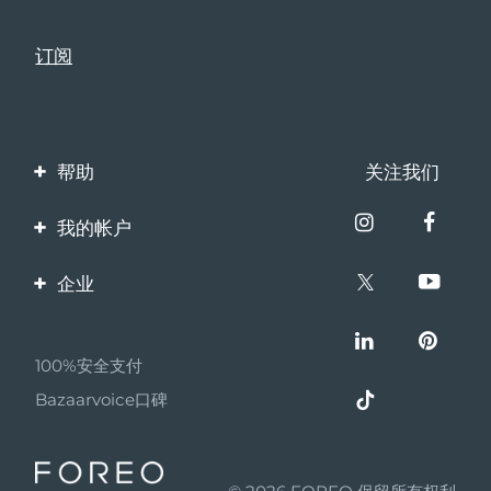
瑞典美肤护理
奥地利
预计送达日期
08/08/2026
巴林
预计送达日期
09/08/2026
面部清洁
紧致提拉
比利时
预计送达日期
08/08/2026
LUNA™ 4 套装
BEAR™ 2 套装
帮助
关注我们
百慕大
预计送达日期
14/08/2026
Anti-aging massage
Microcurrent toning
联系我们
我的帐户
波斯尼亚和黑塞哥维那
预计送达日期
11/08/2026
订单与运输
补水保湿
口腔护理
产品注册
LUNA™ 4 Plus
BEAR™ 2 go
企业
文莱
预计送达日期
13/08/2026
保修与退换货
UFO™ 3 套装
issa™ 4
Massage, LED heating
Microcurrent toning on-the-go
客服支持
关于FOREO
FAQ™ 抗老护理
Deep facial hydration
Hybrid silicone sonic toothbrush
常见问题
保加利亚
预计送达日期
08/08/2026
100%安全支付
伙伴计划
NEW
电池信息
LUNA™ 4 Men
BEAR™ 2 eyes & lips
加拿大
预计送达日期
12/08/2026
Bazaarvoice口碑
UFO™ 3 LED
联盟新闻
issa™ 4 plus
For men, anti-aging massage
Microcurrent line smoothing device
Near-infrared and red light therapy
Smart hybrid silicone sonic toothbrush
智利
预计送达日期
12/08/2026
MYSA
device
抗老
LED治疗