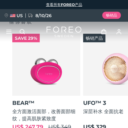
跳
查看所有FOREO产品
转
到
主
要
US
8/10/26
畅销品
内
猜你喜欢
容
SAVE 29%
畅销产品
新品
登录
语言
BREAKING NEWS
用户信息
English
Deutsch
Español
我的设备
FAQ™ Pure Beauty-Tech Elixir
Français
Italiano
Português
我的订单
Polski
Svenska
Русский
BEAR™
UFO™ 3
Türkçe
简体中文
繁體中文
我的地址
全方面激活面部，改善面部细
深层补水 全面抗老
纹，提高肌肤紧致度
issa™ Teeth Whitening Set
我的订阅
US$ 247.79
US$ 349
US$ 329