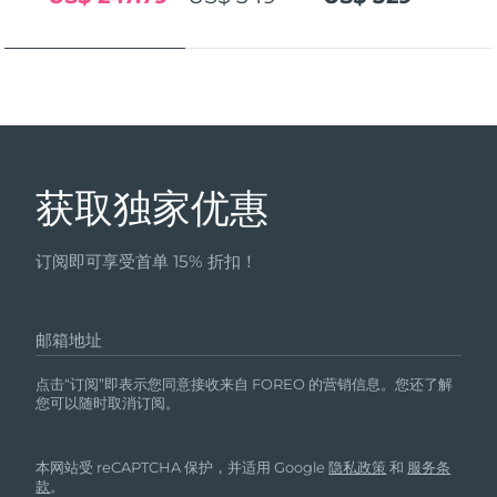
发货国家
美国
预计送达日期
09/08/2026
FAQ™ Dual LED Panel
英国
预计送达日期
08/08/2026
热门产品
西班牙
预计送达日期
08/08/2026
获取独家优惠
澳大利亚
预计送达日期
11/08/2026
订阅即可享受首单 15% 折扣！
法国
预计送达日期
08/08/2026
特别优惠
畅销产品
德国
预计送达日期
08/08/2026
邮箱地址
加拿大
预计送达日期
12/08/2026
点击“订阅”即表示您同意接收来自 FOREO 的营销信息。您还了解
您可以随时取消订阅。
红光疗法
本网站受 reCAPTCHA 保护，并适用 Google
隐私政策
和
服务条
澳大利亚
预计送达日期
11/08/2026
款
。