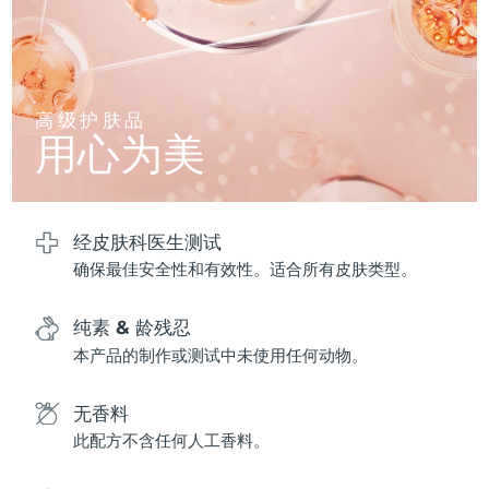
波兰
预计送达日期
10/08/2026
葡萄牙
预计送达日期
09/08/2026
高级护肤品
用心为美
波多黎各
预计送达日期
11/08/2026
卡塔尔
预计送达日期
10/08/2026
经皮肤科医生测试
留尼汪
预计送达日期
14/08/2026
确保最佳安全性和有效性。适合所有皮肤类型。
罗马尼亚
预计送达日期
09/08/2026
纯素 & 龄残忍
本产品的制作或测试中未使用任何动物。
俄罗斯
预计送达日期
17/08/2026
沙特阿拉伯
预计送达日期
10/08/2026
无香料
此配方不含任何人工香料。
新加坡
预计送达日期
11/08/2026