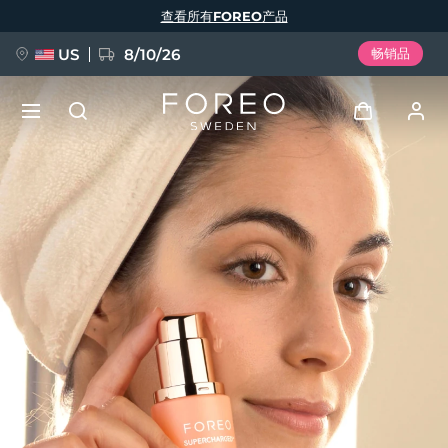
跳
查看所有FOREO产品
转
到
主
要
US
8/10/26
畅销品
内
容
新品
登录
语言
BREAKING NEWS
用户信息
English
Deutsch
Español
我的设备
FAQ™ Pure Beauty-Tech Elixir
Français
Italiano
Português
我的订单
Polski
Svenska
Русский
Türkçe
简体中文
繁體中文
我的地址
issa™ Teeth Whitening Set
我的订阅