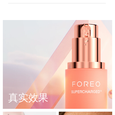
Professional IPL hair removal device
Microcurrent body toning
All hair treatments
All FAQ™ skincare
明显紧致和恢复熟龄肌肤，使肌肤更光滑、更紧致。
Aqua/Water/Eau, Glycerin, Butylene Glycol, Propanediol,
德国
预计送达日期
09/08/2026
加速皮肤更新，细腻肤质，减少老年斑的出现，均匀肤色。
Pentylene Glycol, Acetyl Hexapeptide-8, Palmitoyl
Pentapeptide-4, 1,2-Hexanediol, Panthenol, Betaine,
FAQ™产品
FAQ™产品
痘肌护理
眼部护理
支持真皮层的修复和强化，有助于形成更健康的皮肤屏障。
Squalane, Hydroxypinacolone Retinoate, Carbomer,
直布罗陀
PEACH™ 2
LUNA™ 4 body
预计送达日期
13/08/2026
FAQ™ products
All anti-aging treatments
All LED treatments
90% 天然成分，纯素，零残忍，无香料，适合所有皮肤类型。
Caprylyl Glycol, Caprylic/Capric Triglyceride, Tromethamine,
ESPADA™ 2 plus
BEAR™ 2 eyes & lips
IPL hair removal
Massaging body brush
Polyglyceryl-4 Caprate, Polyglyceryl-6 Caprylate,
All toning treatments
希腊
Adenosine, Allantoin, Hydrogenated Lecithin,
预计送达日期
09/08/2026
Recurring acne LED therapy
Microcurrent line smoothing device
Ethylhexylglycerin, Trehalose, Sodium PCA, Xanthan Gum,
Sodium Hyaluronate, Ceramide NP, Glyceryl Glucoside,
中国香港特别行政区
预计送达日期
10/08/2026
Serine, Sodium Hyaluronate Crosspolymer, Hydrolyzed
PEACH™ 2 go
SUPERCHARGED™ serum
护发
毛孔护理
Glycosaminoglycans, Glucose, Benzyl Glycol, Hydrolyzed
ESPADA™ 2
IRIS™ 2
Travel-friendly IPL hair removal
Firming body serum
Hyaluronic Acid, Tocopherol, Dipotassium Glycyrrhizate,
匈牙利
LUNA™ 4 hair
预计送达日期
09/08/2026
KIWI™ derma
Acne treatment device
Rejuvenating eye massager
Dimethyl Isosorbide, Soluble Collagen, Mannose,
NEW
Dipropylene Glycol, Hyaluronic Acid, PPG-13-
2-in-1 LED scalp massager
Diamond microdermabrasion .
Decyltetradeceth-24, Caprylyl/Capryl Glucoside, Red 4 (Cl
冰岛
预计送达日期
10/08/2026
14700), Yellow 5 (Cl 19140)
PEACH™ Cooling Prep Gel
ESPADA™ Blemish Solution
眼部护肤
牙齿美白
Cooling IPL hair removal gel
印度尼西亚
预计送达日期
07/08/2026
FLIP™ play advanced
KIWI™
Concentrated acne gel
Advanced eye care treatment
issa™ Teeth Whitening Set
LED light hairbrush
Blackhead remover
爱尔兰
预计送达日期
09/08/2026
更多的
真实效果
Dual LED + sonic device & 18% PAP gel
ESPADA™ 设备
眼部护理设备
马恩岛
预计送达日期
11/08/2026
LUNA™ Dual-Peptide Scalp
KIWI™ 皮肤护理
All acne treatment devices
All revitalizing eye massagers
Serum
issa™ Teeth Whitening Gel