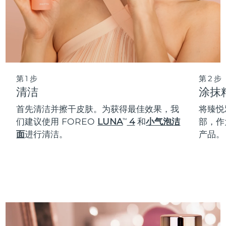
阿拉伯联合酋长国
预计送达日期
10/08/2026
英国
预计送达日期
09/08/2026
美国
预计送达日期
10/08/2026
第1步
第2步
清洁
涂抹
乌兹别克斯坦
预计送达日期
14/08/2026
首先清洁并擦干皮肤。为获得最佳效果，我
将臻悦
越南
预计送达日期
15/08/2026
们建议使用 FOREO
LUNA
4
和
小气泡洁
部，作
TM
面
进行清洁。
产品。