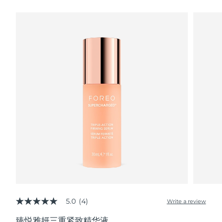
瑞典美肤护理
奥地利
预计送达日期
09/08/2026
巴林
预计送达日期
10/08/2026
面部清洁
紧致提拉
比利时
预计送达日期
09/08/2026
LUNA™ 4 套装
BEAR™ 2 套装
百慕大
预计送达日期
15/08/2026
Anti-aging massage
Microcurrent toning
波斯尼亚和黑塞哥维那
预计送达日期
12/08/2026
补水保湿
口腔护理
LUNA™ 4 Plus
BEAR™ 2 go
文莱
预计送达日期
14/08/2026
UFO™ 3 套装
issa™ 4
Massage, LED heating
Microcurrent toning on-the-go
FAQ™ 抗老护理
Deep facial hydration
Hybrid silicone sonic toothbrush
保加利亚
预计送达日期
09/08/2026
NEW
LUNA™ 4 Men
BEAR™ 2 eyes & lips
加拿大
预计送达日期
13/08/2026
UFO™ 3 LED
issa™ 4 plus
For men, anti-aging massage
Microcurrent line smoothing device
Near-infrared and red light therapy
Smart hybrid silicone sonic toothbrush
5.0
(4)
智利
预计送达日期
13/08/2026
Write a review
5.0
device
抗老
LED治疗
out
臻悦雅妍三重紧致精华液
of