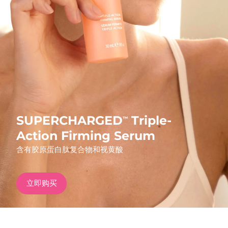
发货国家
美国
预计送达日期
10/08/2026
FAQ™ Dual LED Panel
英国
预计送达日期
09/08/2026
热门产品
西班牙
预计送达日期
09/08/2026
澳大利亚
预计送达日期
12/08/2026
SUPERCHARGED
Triple-
™
法国
预计送达日期
09/08/2026
Action Firming Serum
特别优惠
畅销产品
含有胶原蛋白肽复合物和视黄酸
德国
预计送达日期
09/08/2026
加拿大
预计送达日期
13/08/2026
立即购买
红光疗法
澳大利亚
预计送达日期
12/08/2026