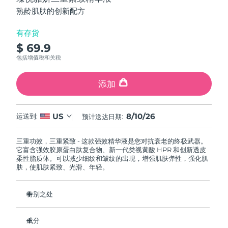
FAQ™ 101
FAQ™ 201
中国
LUNA™ 4 mini
面部提拉护理
预计送达日期
09/08/2026
5
NEW
熟龄肌肤的创新配方
issa™ 4 smile
stars,
UFO™ 3 mini
Clinical anti-aging
LED mask
For young skin, T-zone
Premium anti-aging skincare
average
哥伦比亚
预计送达日期
13/08/2026
Hybrid silicone sonic toothbrush
Red light therapy device for young skin
rating
有存货
value.
生发
肌肤年轻化
$ 69.9
Read
克罗地亚
预计送达日期
09/08/2026
FAQ™ 102
FAQ™ 202
LUNA™ 4 go
BEAR™ 设备
4
包括增值税和关税
FAQ™ 301
FAQ™ 501
Reviews.
issa™ 4 baby
UFO™ 3 go
Advanced clinical anti-aging
LED mask
For travel or gym bag
All premium facelift devices
NEW
Same
塞浦路斯
预计送达日期
10/08/2026
LED hair strengthening scalp massager
Full-Spectrum Red Light Therapy
page
For ages 0-3
Portable red light therapy
添加
link.
捷克
预计送达日期
09/08/2026
FAQ™ 103
FAQ™ 211
LUNA™ 护肤
保健品
FAQ™ Scalp Serum
FAQ™ 502
8/10/26
US
issa™ Teeth Whitening Set
运送到:
预计送达日期:
面膜
Luxurious clinical anti-aging set
Anti-aging neck & décolleté LED mask
Premium cleansers & balm
丹麦
预计送达日期
09/08/2026
Scalp recovery probiotic serum
Full-Spectrum Red Light Therapy
Dual LED + sonic device & 18% PAP gel
Rejuvenation & hydration
专业治疗
三重功效，三重紧致 - 这款强效精华液是您对抗衰老的终极武器。
爱沙尼亚
预计送达日期
09/08/2026
它富含强效胶原蛋白肽复合物、新一代类视黄酸 HPR 和创新透皮
FAQ™ P1 Primer
FAQ™ 221
LUNA™ 设备
柔性脂质体。可以减少细纹和皱纹的出现，增强肌肤弹性，强化肌
FAQ™护肤品
肤，使肌肤紧致、光滑、年轻。
ISSA™ 设备
UFO™ 设备
Manuka honey primer
Anti-aging LED hand mask
芬兰
FAQ™ Red Light Serum
预计送达日期
09/08/2026
All facial cleansing devices
All FAQ™ skincare
All silicone sonic toothbrushes
All deep facial hydration devices
法国
特别之处
预计送达日期
09/08/2026
脱毛
身体护理
FAQ™护肤品
FAQ™护肤品
HPR 是活性最接近处方强度类视黄酸的类视黄酸，没有相关的
PEACH™ 2 Pro Max
BEAR™ 2 body
FAQ™产品
FAQ™ skincare
法属波利尼西亚
预计送达日期
13/08/2026
刺激和适应期 - 使其适合更敏感的皮肤类型。
All FAQ™ skincare
成分
All FAQ™ skincare