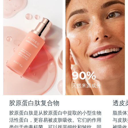
Advanced pore care essentials
以色列
预计送达日期
13/08/2026
For healthy hair
18% PAP
护肤品
男士
意大利
预计送达日期
09/08/2026
日本
预计送达日期
12/08/2026
泽西岛
预计送达日期
14/08/2026
全部购买
哈萨克斯坦
预计送达日期
11/08/2026
FOREO APP
科威特
预计送达日期
09/08/2026
90%
关于我们
拉脱维亚
预计送达日期
09/08/2026
天然来源成分
黎巴嫩
预计送达日期
10/08/2026
胶原蛋白肽复合物
透皮
立陶宛
预计送达日期
09/08/2026
胶原蛋白肽是从胶原蛋白中提取的小型生物
脂质体
活性蛋白，更容易被皮肤吸收。它们的作用
与皮肤
卢森堡
预计送达日期
09/08/2026
类似于肉毒杆菌，可以抚平细纹和皱纹，同
被吸收