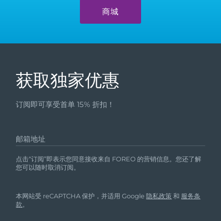
发货国家
商城
美国
预计送达日期
8/10/26
FAQ™ Dual LED Panel
英国
预计送达日期
8/9/26
获取独家优惠
热门产品
西班牙
预计送达日期
8/9/26
澳大利亚
预计送达日期
8/12/26
订阅即可享受首单 15% 折扣！
法国
预计送达日期
8/9/26
特别优惠
畅销产品
邮箱地址
德国
预计送达日期
8/9/26
点击“订阅”即表示您同意接收来自 FOREO 的营销信息。您还了解
您可以随时取消订阅。
加拿大
预计送达日期
8/13/26
红光疗法
本网站受 reCAPTCHA 保护，并适用 Google
隐私政策
和
服务条
款
。
澳大利亚
预计送达日期
8/12/26