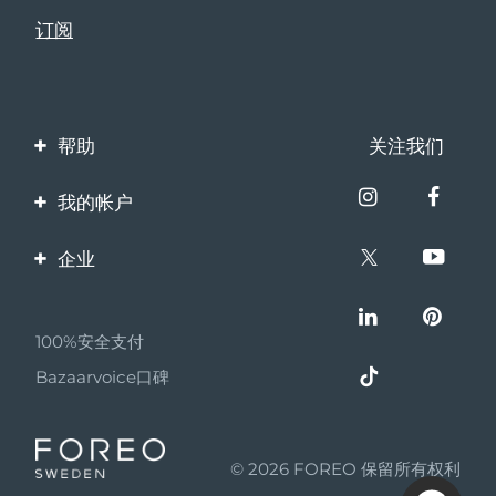
瑞典美肤护理
奥地利
预计送达日期
8/9/26
巴林
预计送达日期
8/10/26
面部清洁
紧致提拉
比利时
预计送达日期
8/9/26
帮助
关注我们
LUNA™ 4 套装
BEAR™ 2 套装
联系我们
百慕大
预计送达日期
8/15/26
Anti-aging massage
Microcurrent toning
我的帐户
订单与运输
波斯尼亚和黑塞哥维那
预计送达日期
8/12/26
产品注册
企业
补水保湿
口腔护理
保修与退换货
LUNA™ 4 Plus
BEAR™ 2 go
客服支持
文莱
预计送达日期
8/14/26
关于FOREO
UFO™ 3 套装
issa™ 4
Massage, LED heating
Microcurrent toning on-the-go
常见问题
FAQ™ 抗老护理
Deep facial hydration
Hybrid silicone sonic toothbrush
100%安全支付
伙伴计划
保加利亚
预计送达日期
8/9/26
电池信息
Bazaarvoice口碑
NEW
联盟新闻
LUNA™ 4 Men
BEAR™ 2 eyes & lips
加拿大
预计送达日期
8/13/26
UFO™ 3 LED
issa™ 4 plus
For men, anti-aging massage
Microcurrent line smoothing device
MYSA
Near-infrared and red light therapy
Smart hybrid silicone sonic toothbrush
智利
预计送达日期
8/13/26
device
抗老
LED治疗
© 2026 FOREO 保留所有权利
成为合作伙伴