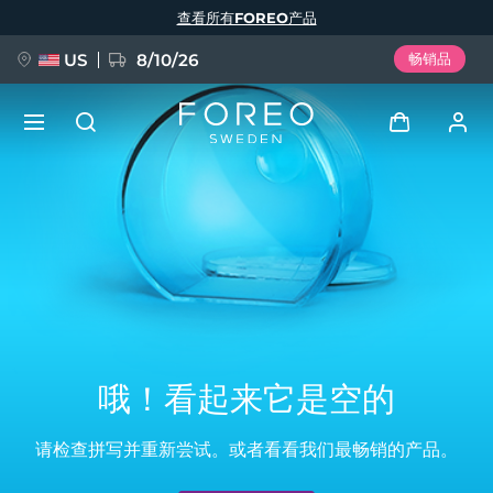
跳
查看所有FOREO产品
转
到
主
要
US
8/10/26
畅销品
内
容
新品
登录
语言
BREAKING NEWS
用户信息
English
Deutsch
Español
我的设备
FAQ™ Pure Beauty-Tech Elixir
Français
Italiano
Português
我的订单
Polski
Svenska
Русский
哦！看起来它是空的
Türkçe
简体中文
繁體中文
我的地址
请检查拼写并重新尝试。
或者看看我们最畅销的产品。
issa™ Teeth Whitening Set
我的订阅