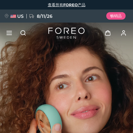
跳
查看所有FOREO产品
转
到
主
要
US
8/11/26
畅销品
内
容
新品
登录
语言
BREAKING NEWS
用户信息
English
Deutsch
Español
我的设备
FAQ™ Pure Beauty-Tech Elixir
Français
Italiano
Português
我的订单
Polski
Svenska
Русский
Türkçe
简体中文
繁體中文
我的地址
issa™ Teeth Whitening Set
我的订阅