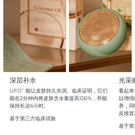
Professional IPL hair removal device
Microcurrent body toning
All hair treatments
All FAQ™ skincare
德国
预计送达日期
8/10/26
FAQ™产品
FAQ™产品
痘肌护理
眼部护理
直布罗陀
PEACH™ 2
LUNA™ 4 body
预计送达日期
8/14/26
FAQ™ products
All anti-aging treatments
All LED treatments
ESPADA™ 2 plus
BEAR™ 2 eyes & lips
IPL hair removal
Massaging body brush
All toning treatments
希腊
预计送达日期
8/10/26
Recurring acne LED therapy
Microcurrent line smoothing device
中国香港特别行政区
预计送达日期
8/11/26
PEACH™ 2 go
SUPERCHARGED™ serum
护发
毛孔护理
ESPADA™ 2
IRIS™ 2
Travel-friendly IPL hair removal
Firming body serum
匈牙利
LUNA™ 4 hair
预计送达日期
8/10/26
KIWI™ derma
Acne treatment device
Rejuvenating eye massager
NEW
2-in-1 LED scalp massager
Diamond microdermabrasion .
冰岛
深层补水
光采
预计送达日期
8/11/26
PEACH™ Cooling Prep Gel
ESPADA™ Blemish Solution
眼部护肤
UFO
能让皮肤持久水润。临床证明，它们
看起来
牙齿美白
TM
Cooling IPL hair removal gel
印度尼西亚
预计送达日期
8/8/26
FLIP™ play advanced
KIWI™
能在2分钟内将皮肤含水量提高126%，并能
以增强
Concentrated acne gel
Advanced eye care treatment
issa™ Teeth Whitening Set
LED light hairbrush
Blackhead remover
保持长达6小时。
养，同
爱尔兰
预计送达日期
8/10/26
更多的
Dual LED + sonic device & 18% PAP gel
反馈首
基于第三方临床试验
ESPADA™ 设备
眼部护理设备
马恩岛
预计送达日期
8/12/26
LUNA™ Dual-Peptide Scalp
基于第
KIWI™ 皮肤护理
All acne treatment devices
All revitalizing eye massagers
Serum
issa™ Teeth Whitening Gel