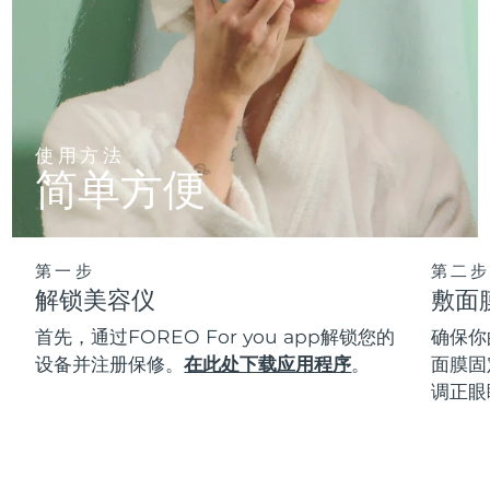
使用方法
简单方便
第一步
第二步
解锁美容仪
敷面
首先，通过FOREO For you app解锁您的
确保你
设备并注册保修。
在此处下载应用程序
。
面膜固
调正眼