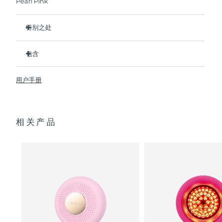
Pearl Pink
阿拉伯联合酋长国
预计送达日期
8/11/26
特别之处
英国
比前代产品速率提升5倍，并可以自由控制温度。
预计送达日期
8/10/26
包含
热能科技帮助面膜中的成分深入肌肤。
美国
预计送达日期
8/11/26
冷能科技可以去除浮肿，紧致皮肤，缩小毛孔。
UFO
2
™
用户手册
T-Sonic
按摩可以缓解肌肉紧张，增强皮肤光泽。
USB 充电线
™
乌兹别克斯坦
预计送达日期
8/15/26
全光谱LED彩光有助于肌肤焕发活力。
快速操作指南
临床证明，仅7天即可显著减少皱纹。
通用操作指南
越南
预计送达日期
8/16/26
相关产品
2年质保 (西班牙：3年质保)