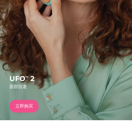
发货国家
美国
预计送达日期
8/11/26
FAQ™ Dual LED Panel
英国
预计送达日期
8/10/26
热门产品
西班牙
预计送达日期
8/10/26
澳大利亚
预计送达日期
8/13/26
法国
预计送达日期
8/10/26
UFO
2
™
特别优惠
畅销产品
面部抗老
德国
预计送达日期
8/10/26
加拿大
预计送达日期
8/14/26
立即购买
红光疗法
澳大利亚
预计送达日期
8/13/26