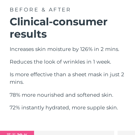
中国澳门特别行政区
预计送达日期
8/12/26
BEFORE & AFTER
Clinical-consumer
马来西亚
预计送达日期
8/13/26
results
马耳他
预计送达日期
8/10/26
Increases skin moisture by 126% in 2 mins.
墨西哥
预计送达日期
8/14/26
Reduces the look of wrinkles in 1 week.
摩纳哥
预计送达日期
8/11/26
Is more effective than a sheet mask in just 2
荷兰
预计送达日期
8/10/26
mins.
新西兰
预计送达日期
8/10/26
78% more nourished and softened skin.
挪威
预计送达日期
8/10/26
72% instantly hydrated, more supple skin.
阿曼
预计送达日期
8/13/26
菲律宾
预计送达日期
8/13/26