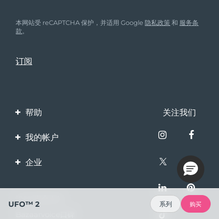
本网站受 reCAPTCHA 保护，并适用 Google
隐私政策
和
服务条
款
。
帮助
关注我们
联系我们
我的帐户
订单与运输
产品注册
企业
保修与退换货
客服支持
关于FOREO
常见问题
100%安全支付
伙伴计划
UFO™ 2
系列
购买
电池信息
Bazaarvoice口碑