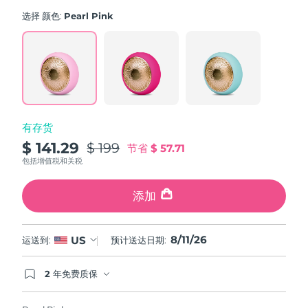
average
斯洛伐克
rating
预计送达日期
8/10/26
选择 颜色:
Pearl Pink
value.
Read
斯洛文尼亚
预计送达日期
8/10/26
779
Reviews.
Same
南非
预计送达日期
8/18/26
page
link.
韩国
预计送达日期
8/12/26
有存货
西班牙
预计送达日期
8/10/26
$ 141.29
$ 199
节省
$ 57.71
包括增值税和关税
瑞典
预计送达日期
8/10/26
添加
瑞士
预计送达日期
8/10/26
8/11/26
台湾
US
运送到:
预计送达日期:
预计送达日期
8/15/26
泰国
预计送达日期
8/14/26
2 年免费质保
如果您在2年质保期内发现任何非人为质量问题，
FOREO将免费为您更换产品。
土耳其
预计送达日期
8/11/26