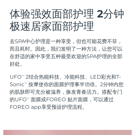
瑞典美肤护理
奥地利
预计送达日期
8/10/26
体验强效面部护理
2分钟
极速居家面部护理
巴林
预计送达日期
8/11/26
面部清洁
紧致提拉
比利时
预计送达日期
8/10/26
去SPA中心护理是一种享受，但也可能花费不菲，
LUNA™ 4 套装
BEAR™ 2 套装
而且耗时。因此，我们发明了一种方法，让您可以
百慕大
预计送达日期
8/16/26
Anti-aging massage
Microcurrent toning
在舒适的家中享受五种最受欢迎的SPA护理的全部
好处。
波斯尼亚和黑塞哥维那
预计送达日期
8/13/26
补水保湿
口腔护理
UFO
2结合热能科技、冷能科技、LED彩光和T-
LUNA™ 4 Plus
BEAR™ 2 go
TM
文莱
预计送达日期
8/15/26
UFO™ 3 套装
issa™ 4
Sonic
按摩使你的面膜护理事半功倍。2分钟内您
Massage, LED heating
Microcurrent toning on-the-go
TM
FAQ™ 抗老护理
Deep facial hydration
Hybrid silicone sonic toothbrush
的肌肤即可充分被滋养，焕发青春活力。搭配专门
保加利亚
预计送达日期
8/10/26
的UFO
面膜或FOREO 贴片面膜，可以通过
TM
NEW
FOREO app享受预设护理流程。
LUNA™ 4 Men
BEAR™ 2 eyes & lips
加拿大
预计送达日期
8/14/26
UFO™ 3 LED
issa™ 4 plus
For men, anti-aging massage
Microcurrent line smoothing device
Near-infrared and red light therapy
Smart hybrid silicone sonic toothbrush
智利
预计送达日期
8/14/26
device
抗老
LED治疗