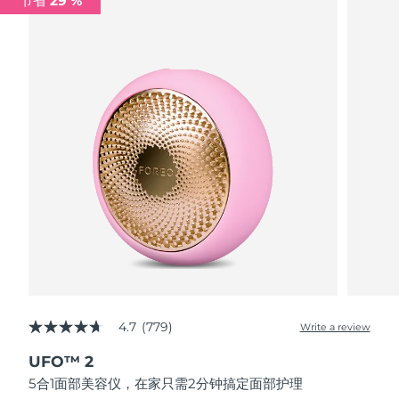
节省 29 %
波兰
预计送达日期
8/11/26
葡萄牙
预计送达日期
8/10/26
波多黎各
预计送达日期
8/12/26
卡塔尔
预计送达日期
8/11/26
留尼汪
预计送达日期
8/15/26
罗马尼亚
预计送达日期
8/10/26
俄罗斯
预计送达日期
8/18/26
4.7
(779)
Write a review
4.7
沙特阿拉伯
预计送达日期
8/11/26
out
UFO™ 2
of
新加坡
5
预计送达日期
8/12/26
5合1面部美容仪，在家只需2分钟搞定面部护理
stars,