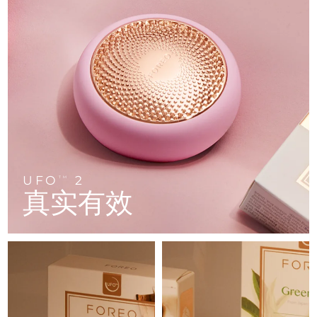
FAQ™ 101
FAQ™ 201
中国
LUNA™ 4 mini
面部提拉护理
预计送达日期
8/10/26
NEW
issa™ 4 smile
UFO™ 3 mini
Clinical anti-aging
LED mask
For young skin, T-zone
Premium anti-aging skincare
哥伦比亚
预计送达日期
8/14/26
Hybrid silicone sonic toothbrush
Red light therapy device for young skin
生发
肌肤年轻化
克罗地亚
预计送达日期
8/10/26
FAQ™ 102
FAQ™ 202
LUNA™ 4 go
BEAR™ 设备
FAQ™ 301
FAQ™ 501
issa™ 4 baby
UFO™ 3 go
Advanced clinical anti-aging
LED mask
For travel or gym bag
All premium facelift devices
NEW
塞浦路斯
预计送达日期
8/11/26
LED hair strengthening scalp massager
Full-Spectrum Red Light Therapy
For ages 0-3
Portable red light therapy
捷克
预计送达日期
8/10/26
FAQ™ 103
FAQ™ 211
LUNA™ 护肤
保健品
FAQ™ Scalp Serum
FAQ™ 502
issa™ Teeth Whitening Set
面膜
Luxurious clinical anti-aging set
Anti-aging neck & décolleté LED mask
Premium cleansers & balm
丹麦
预计送达日期
8/10/26
Scalp recovery probiotic serum
Full-Spectrum Red Light Therapy
UFO
2
TM
Dual LED + sonic device & 18% PAP gel
Rejuvenation & hydration
专业治疗
真实有效
爱沙尼亚
预计送达日期
8/10/26
FAQ™ P1 Primer
FAQ™ 221
LUNA™ 设备
FAQ™护肤品
ISSA™ 设备
UFO™ 设备
Manuka honey primer
Anti-aging LED hand mask
芬兰
FAQ™ Red Light Serum
预计送达日期
8/10/26
All facial cleansing devices
All FAQ™ skincare
All silicone sonic toothbrushes
All deep facial hydration devices
法国
预计送达日期
8/10/26
脱毛
身体护理
FAQ™护肤品
FAQ™护肤品
PEACH™ 2 Pro Max
BEAR™ 2 body
FAQ™产品
FAQ™ skincare
法属波利尼西亚
预计送达日期
8/14/26
All FAQ™ skincare
All FAQ™ skincare