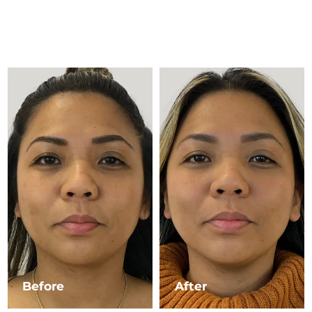
Advanced pore care essentials
以色列
预计送达日期
8/14/26
For healthy hair
18% PAP
护肤品
男士
意大利
预计送达日期
8/10/26
日本
预计送达日期
8/13/26
泽西岛
预计送达日期
8/15/26
全部购买
哈萨克斯坦
预计送达日期
8/12/26
FOREO APP
科威特
预计送达日期
8/10/26
关于我们
拉脱维亚
预计送达日期
8/10/26
黎巴嫩
预计送达日期
8/11/26
立陶宛
预计送达日期
8/10/26
Before
After
卢森堡
预计送达日期
8/10/26