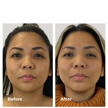
Advanced pore care essentials
以色列
预计送达日期
8/16/26
For healthy hair
18% PAP
护肤品
男士
意大利
预计送达日期
8/12/26
日本
预计送达日期
8/15/26
泽西岛
预计送达日期
8/17/26
全部购买
哈萨克斯坦
预计送达日期
8/14/26
FOREO APP
科威特
预计送达日期
8/12/26
关于我们
拉脱维亚
预计送达日期
8/12/26
黎巴嫩
预计送达日期
8/13/26
立陶宛
预计送达日期
8/12/26
Before
After
卢森堡
预计送达日期
8/12/26