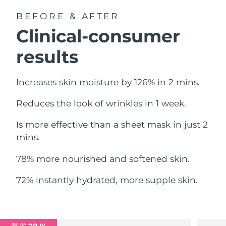
中国澳门特别行政区
预计送达日期
8/14/26
BEFORE & AFTER
Clinical-consumer
马来西亚
预计送达日期
8/15/26
results
马耳他
预计送达日期
8/12/26
Increases skin moisture by 126% in 2 mins.
墨西哥
预计送达日期
8/16/26
Reduces the look of wrinkles in 1 week.
摩纳哥
预计送达日期
8/13/26
Is more effective than a sheet mask in just 2
荷兰
预计送达日期
8/12/26
mins.
新西兰
预计送达日期
8/12/26
78% more nourished and softened skin.
挪威
预计送达日期
8/12/26
72% instantly hydrated, more supple skin.
阿曼
预计送达日期
8/15/26
菲律宾
预计送达日期
8/15/26