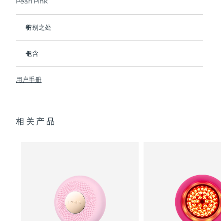
Pearl Pink
阿拉伯联合酋长国
预计送达日期
8/13/26
特别之处
英国
比前代产品速率提升5倍，并可以自由控制温度。
预计送达日期
8/12/26
包含
热能科技帮助面膜中的成分深入肌肤。
美国
预计送达日期
8/13/26
冷能科技可以去除浮肿，紧致皮肤，缩小毛孔。
UFO
2
™
用户手册
T-Sonic
按摩可以缓解肌肉紧张，增强皮肤光泽。
USB 充电线
™
乌兹别克斯坦
预计送达日期
8/17/26
全光谱LED彩光有助于肌肤焕发活力。
快速操作指南
临床证明，仅7天即可显著减少皱纹。
通用操作指南
越南
预计送达日期
8/18/26
相关产品
2年质保 (西班牙：3年质保)