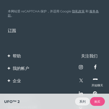
本网站受 reCAPTCHA 保护，并适用 Google
隐私政策
和
服务条
款
。
帮助
关注我们
联系我们
我的帐户
订单与运输
产品注册
企业
保修与退换货
开始聊天
客服支持
关于FOREO
常见问题
100%安全支付
伙伴计划
UFO™ 2
系列
购买
电池信息
Bazaarvoice口碑