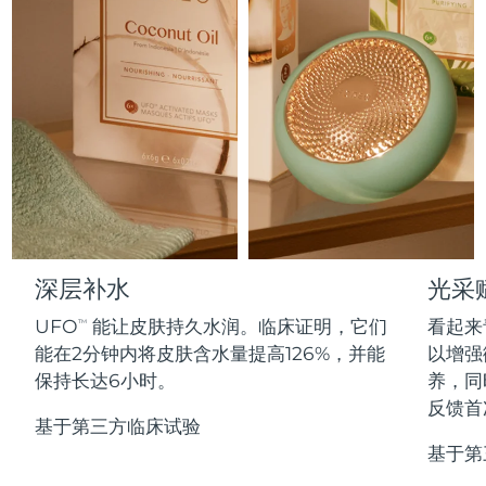
Professional IPL hair removal device
Microcurrent body toning
All hair treatments
All FAQ™ skincare
德国
预计送达日期
8/12/26
FAQ™产品
FAQ™产品
痘肌护理
眼部护理
直布罗陀
PEACH™ 2
LUNA™ 4 body
预计送达日期
8/16/26
FAQ™ products
All anti-aging treatments
All LED treatments
ESPADA™ 2 plus
BEAR™ 2 eyes & lips
IPL hair removal
Massaging body brush
All toning treatments
希腊
预计送达日期
8/12/26
Recurring acne LED therapy
Microcurrent line smoothing device
中国香港特别行政区
预计送达日期
8/13/26
PEACH™ 2 go
SUPERCHARGED™ serum
护发
毛孔护理
ESPADA™ 2
IRIS™ 2
Travel-friendly IPL hair removal
Firming body serum
匈牙利
LUNA™ 4 hair
预计送达日期
8/12/26
KIWI™ derma
Acne treatment device
Rejuvenating eye massager
NEW
2-in-1 LED scalp massager
Diamond microdermabrasion .
冰岛
深层补水
光采
预计送达日期
8/13/26
PEACH™ Cooling Prep Gel
ESPADA™ Blemish Solution
眼部护肤
UFO
能让皮肤持久水润。临床证明，它们
看起来
牙齿美白
TM
Cooling IPL hair removal gel
印度尼西亚
预计送达日期
8/10/26
FLIP™ play advanced
KIWI™
能在2分钟内将皮肤含水量提高126%，并能
以增强
Concentrated acne gel
Advanced eye care treatment
issa™ Teeth Whitening Set
LED light hairbrush
Blackhead remover
保持长达6小时。
养，同
爱尔兰
预计送达日期
8/12/26
更多的
Dual LED + sonic device & 18% PAP gel
反馈首
基于第三方临床试验
ESPADA™ 设备
眼部护理设备
马恩岛
预计送达日期
8/14/26
LUNA™ Dual-Peptide Scalp
基于第
KIWI™ 皮肤护理
All acne treatment devices
All revitalizing eye massagers
Serum
issa™ Teeth Whitening Gel