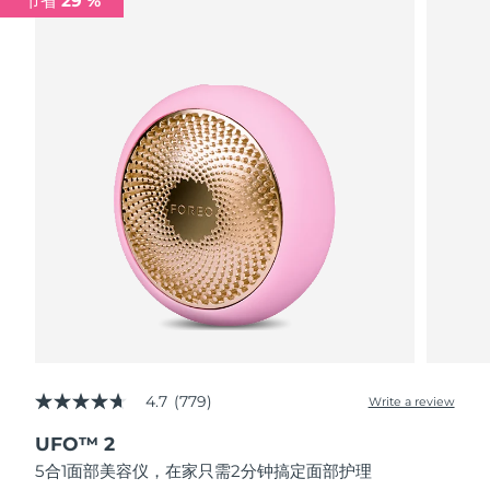
节省 29 %
波兰
预计送达日期
8/13/26
葡萄牙
预计送达日期
8/12/26
波多黎各
预计送达日期
8/14/26
卡塔尔
预计送达日期
8/13/26
留尼汪
预计送达日期
8/17/26
罗马尼亚
预计送达日期
8/12/26
俄罗斯
预计送达日期
8/20/26
4.7
(779)
Write a review
4.7
沙特阿拉伯
预计送达日期
8/13/26
out
UFO™ 2
of
新加坡
5
预计送达日期
8/14/26
5合1面部美容仪，在家只需2分钟搞定面部护理
stars,