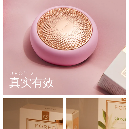
FAQ™ 101
FAQ™ 201
中国
LUNA™ 4 mini
面部提拉护理
预计送达日期
8/12/26
NEW
issa™ 4 smile
UFO™ 3 mini
Clinical anti-aging
LED mask
For young skin, T-zone
Premium anti-aging skincare
哥伦比亚
预计送达日期
8/16/26
Hybrid silicone sonic toothbrush
Red light therapy device for young skin
生发
肌肤年轻化
克罗地亚
预计送达日期
8/12/26
FAQ™ 102
FAQ™ 202
LUNA™ 4 go
BEAR™ 设备
FAQ™ 301
FAQ™ 501
issa™ 4 baby
UFO™ 3 go
Advanced clinical anti-aging
LED mask
For travel or gym bag
All premium facelift devices
NEW
塞浦路斯
预计送达日期
8/13/26
LED hair strengthening scalp massager
Full-Spectrum Red Light Therapy
For ages 0-3
Portable red light therapy
捷克
预计送达日期
8/12/26
FAQ™ 103
FAQ™ 211
LUNA™ 护肤
保健品
FAQ™ Scalp Serum
FAQ™ 502
issa™ Teeth Whitening Set
面膜
Luxurious clinical anti-aging set
Anti-aging neck & décolleté LED mask
Premium cleansers & balm
丹麦
预计送达日期
8/12/26
Scalp recovery probiotic serum
Full-Spectrum Red Light Therapy
UFO
2
TM
Dual LED + sonic device & 18% PAP gel
Rejuvenation & hydration
专业治疗
真实有效
爱沙尼亚
预计送达日期
8/12/26
FAQ™ P1 Primer
FAQ™ 221
LUNA™ 设备
FAQ™护肤品
ISSA™ 设备
UFO™ 设备
Manuka honey primer
Anti-aging LED hand mask
芬兰
FAQ™ Red Light Serum
预计送达日期
8/12/26
All facial cleansing devices
All FAQ™ skincare
All silicone sonic toothbrushes
All deep facial hydration devices
法国
预计送达日期
8/12/26
脱毛
身体护理
FAQ™护肤品
FAQ™护肤品
PEACH™ 2 Pro Max
BEAR™ 2 body
FAQ™产品
FAQ™ skincare
法属波利尼西亚
预计送达日期
8/16/26
All FAQ™ skincare
All FAQ™ skincare