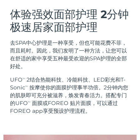
瑞典美肤护理
奥地利
预计送达日期
8/12/26
体验强效面部护理
2分钟
极速居家面部护理
巴林
预计送达日期
8/13/26
面部清洁
紧致提拉
比利时
预计送达日期
8/12/26
去SPA中心护理是一种享受，但也可能花费不菲，
LUNA™ 4 套装
BEAR™ 2 套装
而且耗时。因此，我们发明了一种方法，让您可以
百慕大
预计送达日期
8/18/26
Anti-aging massage
Microcurrent toning
在舒适的家中享受五种最受欢迎的SPA护理的全部
好处。
波斯尼亚和黑塞哥维那
预计送达日期
8/15/26
补水保湿
口腔护理
UFO
2结合热能科技、冷能科技、LED彩光和T-
LUNA™ 4 Plus
BEAR™ 2 go
TM
文莱
预计送达日期
8/17/26
UFO™ 3 套装
issa™ 4
Sonic
按摩使你的面膜护理事半功倍。2分钟内您
Massage, LED heating
Microcurrent toning on-the-go
TM
FAQ™ 抗老护理
Deep facial hydration
Hybrid silicone sonic toothbrush
的肌肤即可充分被滋养，焕发青春活力。搭配专门
保加利亚
预计送达日期
8/12/26
的UFO
面膜或FOREO 贴片面膜，可以通过
TM
NEW
FOREO app享受预设护理流程。
LUNA™ 4 Men
BEAR™ 2 eyes & lips
加拿大
预计送达日期
8/16/26
UFO™ 3 LED
issa™ 4 plus
For men, anti-aging massage
Microcurrent line smoothing device
Near-infrared and red light therapy
Smart hybrid silicone sonic toothbrush
智利
预计送达日期
8/16/26
device
抗老
LED治疗