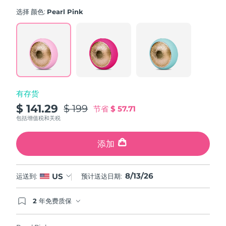
average
斯洛伐克
rating
预计送达日期
8/12/26
选择 颜色:
Pearl Pink
value.
Read
斯洛文尼亚
预计送达日期
8/12/26
779
Reviews.
Same
南非
预计送达日期
8/20/26
page
link.
韩国
预计送达日期
8/14/26
有存货
西班牙
预计送达日期
8/12/26
$ 141.29
$ 199
节省
$ 57.71
包括增值税和关税
瑞典
预计送达日期
8/12/26
添加
瑞士
预计送达日期
8/12/26
8/13/26
台湾
US
运送到:
预计送达日期:
预计送达日期
8/17/26
泰国
预计送达日期
8/16/26
2 年免费质保
如果您在2年质保期内发现任何非人为质量问题，
FOREO将免费为您更换产品。
土耳其
预计送达日期
8/13/26