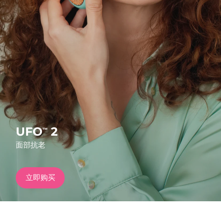
发货国家
美国
预计送达日期
8/13/26
FAQ™ Dual LED Panel
英国
预计送达日期
8/12/26
热门产品
西班牙
预计送达日期
8/12/26
澳大利亚
预计送达日期
8/15/26
法国
预计送达日期
8/12/26
UFO
2
™
特别优惠
畅销产品
面部抗老
德国
预计送达日期
8/12/26
加拿大
预计送达日期
8/16/26
立即购买
红光疗法
澳大利亚
预计送达日期
8/15/26