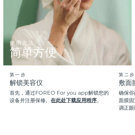
使用方法
简单方便
第一步
第二步
解锁美容仪
敷面
首先，通过FOREO For you app解锁您的
确保你
设备并注册保修。
在此处下载应用程序
。
面膜固
调正眼