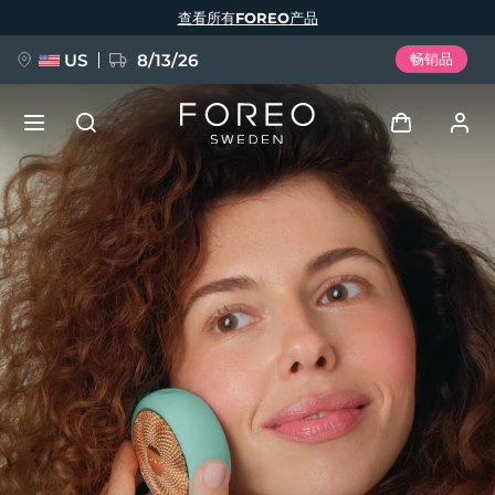
跳
查看所有FOREO产品
转
到
主
要
US
8/13/26
畅销品
内
容
新品
登录
语言
BREAKING NEWS
用户信息
English
Deutsch
Español
我的设备
FAQ™ Pure Beauty-Tech Elixir
Français
Italiano
Português
我的订单
Polski
Svenska
Русский
Türkçe
简体中文
繁體中文
我的地址
issa™ Teeth Whitening Set
我的订阅