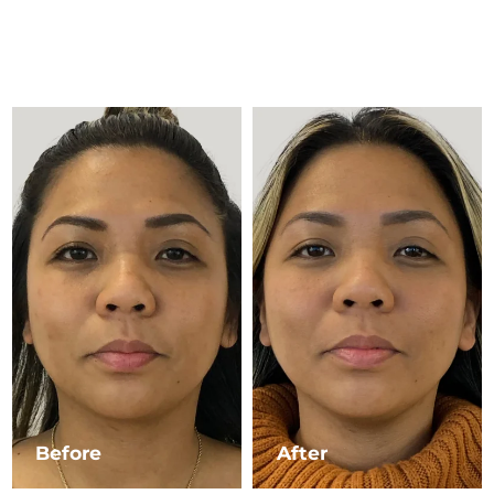
Advanced pore care essentials
以色列
预计送达日期
8/15/26
For healthy hair
18% PAP
护肤品
男士
意大利
预计送达日期
8/11/26
日本
预计送达日期
8/14/26
泽西岛
预计送达日期
8/16/26
全部购买
哈萨克斯坦
预计送达日期
8/13/26
FOREO APP
科威特
预计送达日期
8/11/26
关于我们
拉脱维亚
预计送达日期
8/11/26
黎巴嫩
预计送达日期
8/12/26
立陶宛
预计送达日期
8/11/26
Before
After
卢森堡
预计送达日期
8/11/26