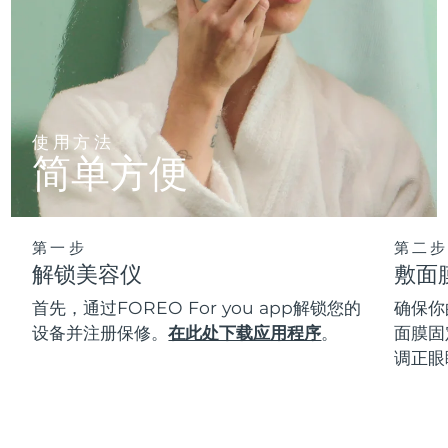
使用方法
简单方便
第一步
第二步
解锁美容仪
敷面
首先，通过FOREO For you app解锁您的
确保你
设备并注册保修。
在此处下载应用程序
。
面膜固
调正眼