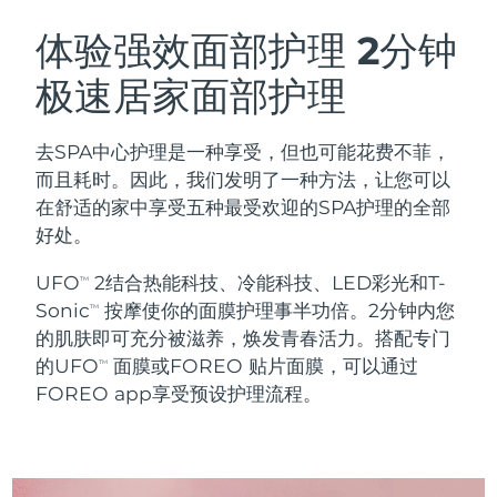
瑞典美肤护理
奥地利
预计送达日期
8/11/26
体验强效面部护理
2分钟
极速居家面部护理
巴林
预计送达日期
8/12/26
面部清洁
紧致提拉
比利时
预计送达日期
8/11/26
去SPA中心护理是一种享受，但也可能花费不菲，
LUNA™ 4 套装
BEAR™ 2 套装
而且耗时。因此，我们发明了一种方法，让您可以
百慕大
预计送达日期
8/17/26
Anti-aging massage
Microcurrent toning
在舒适的家中享受五种最受欢迎的SPA护理的全部
好处。
波斯尼亚和黑塞哥维那
预计送达日期
8/14/26
补水保湿
口腔护理
UFO
2结合热能科技、冷能科技、LED彩光和T-
LUNA™ 4 Plus
BEAR™ 2 go
TM
文莱
预计送达日期
8/16/26
UFO™ 3 套装
issa™ 4
Sonic
按摩使你的面膜护理事半功倍。2分钟内您
Massage, LED heating
Microcurrent toning on-the-go
TM
FAQ™ 抗老护理
Deep facial hydration
Hybrid silicone sonic toothbrush
的肌肤即可充分被滋养，焕发青春活力。搭配专门
保加利亚
预计送达日期
8/11/26
的UFO
面膜或FOREO 贴片面膜，可以通过
TM
NEW
FOREO app享受预设护理流程。
LUNA™ 4 Men
BEAR™ 2 eyes & lips
加拿大
预计送达日期
8/15/26
UFO™ 3 LED
issa™ 4 plus
For men, anti-aging massage
Microcurrent line smoothing device
Near-infrared and red light therapy
Smart hybrid silicone sonic toothbrush
智利
预计送达日期
8/15/26
device
抗老
LED治疗