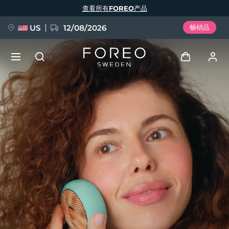
跳
查看所有FOREO产品
转
到
主
要
US
12/08/2026
畅销品
内
容
新品
登录
语言
BREAKING NEWS
用户信息
English
Deutsch
Español
我的设备
FAQ™ Pure Beauty-Tech Elixir
Français
Italiano
Português
我的订单
Polski
Svenska
Русский
Türkçe
简体中文
繁體中文
我的地址
issa™ Teeth Whitening Set
我的订阅