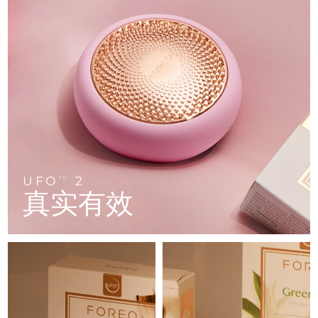
FAQ™ 101
FAQ™ 201
中国
LUNA™ 4 mini
面部提拉护理
预计送达日期
8/11/26
NEW
issa™ 4 smile
UFO™ 3 mini
Clinical anti-aging
LED mask
For young skin, T-zone
Premium anti-aging skincare
哥伦比亚
预计送达日期
8/15/26
Hybrid silicone sonic toothbrush
Red light therapy device for young skin
生发
肌肤年轻化
克罗地亚
预计送达日期
8/11/26
FAQ™ 102
FAQ™ 202
LUNA™ 4 go
BEAR™ 设备
FAQ™ 301
FAQ™ 501
issa™ 4 baby
UFO™ 3 go
Advanced clinical anti-aging
LED mask
For travel or gym bag
All premium facelift devices
NEW
塞浦路斯
预计送达日期
8/12/26
LED hair strengthening scalp massager
Full-Spectrum Red Light Therapy
For ages 0-3
Portable red light therapy
捷克
预计送达日期
8/11/26
FAQ™ 103
FAQ™ 211
LUNA™ 护肤
保健品
FAQ™ Scalp Serum
FAQ™ 502
issa™ Teeth Whitening Set
面膜
Luxurious clinical anti-aging set
Anti-aging neck & décolleté LED mask
Premium cleansers & balm
丹麦
预计送达日期
8/11/26
Scalp recovery probiotic serum
Full-Spectrum Red Light Therapy
UFO
2
TM
Dual LED + sonic device & 18% PAP gel
Rejuvenation & hydration
专业治疗
真实有效
爱沙尼亚
预计送达日期
8/11/26
FAQ™ P1 Primer
FAQ™ 221
LUNA™ 设备
FAQ™护肤品
ISSA™ 设备
UFO™ 设备
Manuka honey primer
Anti-aging LED hand mask
芬兰
FAQ™ Red Light Serum
预计送达日期
8/11/26
All facial cleansing devices
All FAQ™ skincare
All silicone sonic toothbrushes
All deep facial hydration devices
法国
预计送达日期
8/11/26
脱毛
身体护理
FAQ™护肤品
FAQ™护肤品
PEACH™ 2 Pro Max
BEAR™ 2 body
FAQ™产品
FAQ™ skincare
法属波利尼西亚
预计送达日期
8/15/26
All FAQ™ skincare
All FAQ™ skincare