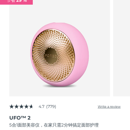
节省 29 %
波兰
预计送达日期
8/12/26
葡萄牙
预计送达日期
8/11/26
波多黎各
预计送达日期
8/13/26
卡塔尔
预计送达日期
8/12/26
留尼汪
预计送达日期
8/16/26
罗马尼亚
预计送达日期
8/11/26
俄罗斯
预计送达日期
8/19/26
4.7
(779)
Write a review
4.7
沙特阿拉伯
预计送达日期
8/12/26
out
UFO™ 2
of
新加坡
5
预计送达日期
8/13/26
5合1面部美容仪，在家只需2分钟搞定面部护理
stars,