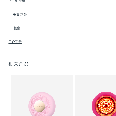
Pearl Pink
阿拉伯联合酋长国
预计送达日期
8/12/26
特别之处
英国
比前代产品速率提升5倍，并可以自由控制温度。
预计送达日期
8/11/26
包含
热能科技帮助面膜中的成分深入肌肤。
美国
预计送达日期
8/12/26
冷能科技可以去除浮肿，紧致皮肤，缩小毛孔。
UFO
2
™
用户手册
T-Sonic
按摩可以缓解肌肉紧张，增强皮肤光泽。
USB 充电线
™
乌兹别克斯坦
预计送达日期
8/16/26
全光谱LED彩光有助于肌肤焕发活力。
快速操作指南
临床证明，仅7天即可显著减少皱纹。
通用操作指南
越南
预计送达日期
8/17/26
相关产品
2年质保 (西班牙：3年质保)