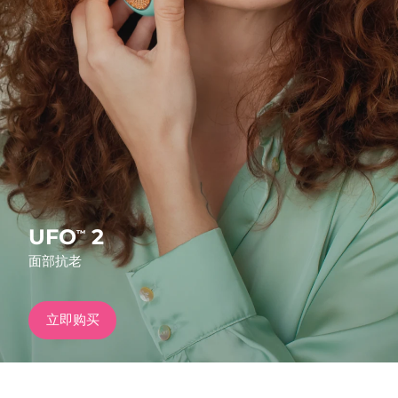
发货国家
美国
预计送达日期
8/12/26
FAQ™ Dual LED Panel
英国
预计送达日期
8/11/26
热门产品
西班牙
预计送达日期
8/11/26
澳大利亚
预计送达日期
8/14/26
法国
预计送达日期
8/11/26
UFO
2
™
特别优惠
畅销产品
面部抗老
德国
预计送达日期
8/11/26
加拿大
预计送达日期
8/15/26
立即购买
红光疗法
澳大利亚
预计送达日期
8/14/26