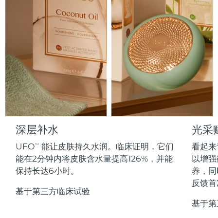
Professional IPL hair removal device
Microcurrent body toning
All hair treatments
All FAQ™ skincare
德国
预计送达日期
8/11/26
FAQ™产品
FAQ™产品
痘肌护理
眼部护理
直布罗陀
PEACH™ 2
LUNA™ 4 body
预计送达日期
8/15/26
FAQ™ products
All anti-aging treatments
All LED treatments
ESPADA™ 2 plus
BEAR™ 2 eyes & lips
IPL hair removal
Massaging body brush
All toning treatments
希腊
预计送达日期
8/11/26
Recurring acne LED therapy
Microcurrent line smoothing device
中国香港特别行政区
预计送达日期
8/12/26
PEACH™ 2 go
SUPERCHARGED™ serum
护发
毛孔护理
ESPADA™ 2
IRIS™ 2
Travel-friendly IPL hair removal
Firming body serum
匈牙利
LUNA™ 4 hair
预计送达日期
8/11/26
KIWI™ derma
Acne treatment device
Rejuvenating eye massager
NEW
2-in-1 LED scalp massager
Diamond microdermabrasion .
冰岛
深层补水
光采
预计送达日期
8/12/26
PEACH™ Cooling Prep Gel
ESPADA™ Blemish Solution
眼部护肤
UFO
能让皮肤持久水润。临床证明，它们
看起来
牙齿美白
TM
Cooling IPL hair removal gel
印度尼西亚
预计送达日期
8/9/26
FLIP™ play advanced
KIWI™
能在2分钟内将皮肤含水量提高126%，并能
以增强
Concentrated acne gel
Advanced eye care treatment
issa™ Teeth Whitening Set
LED light hairbrush
Blackhead remover
保持长达6小时。
养，同
爱尔兰
预计送达日期
8/11/26
更多的
Dual LED + sonic device & 18% PAP gel
反馈首
基于第三方临床试验
ESPADA™ 设备
眼部护理设备
马恩岛
预计送达日期
8/13/26
LUNA™ Dual-Peptide Scalp
基于第
KIWI™ 皮肤护理
All acne treatment devices
All revitalizing eye massagers
Serum
issa™ Teeth Whitening Gel