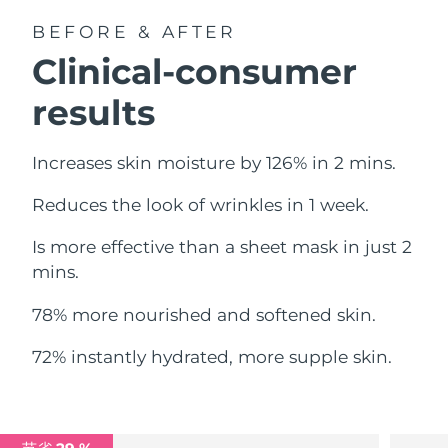
中国澳门特别行政区
预计送达日期
8/13/26
BEFORE & AFTER
Clinical-consumer
马来西亚
预计送达日期
8/14/26
results
马耳他
预计送达日期
8/11/26
Increases skin moisture by 126% in 2 mins.
墨西哥
预计送达日期
8/15/26
Reduces the look of wrinkles in 1 week.
摩纳哥
预计送达日期
8/12/26
Is more effective than a sheet mask in just 2
荷兰
预计送达日期
8/11/26
mins.
新西兰
预计送达日期
8/11/26
78% more nourished and softened skin.
挪威
预计送达日期
8/11/26
72% instantly hydrated, more supple skin.
阿曼
预计送达日期
8/14/26
菲律宾
预计送达日期
8/14/26