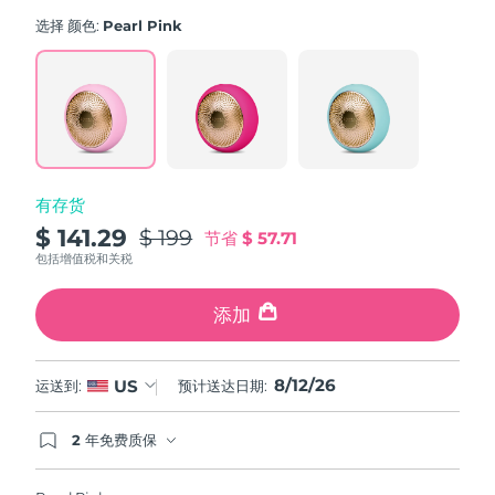
average
斯洛伐克
rating
预计送达日期
8/11/26
选择 颜色:
Pearl Pink
value.
Read
斯洛文尼亚
预计送达日期
8/11/26
779
Reviews.
Same
南非
预计送达日期
8/19/26
page
link.
韩国
预计送达日期
8/13/26
有存货
西班牙
预计送达日期
8/11/26
$ 141.29
$ 199
节省
$ 57.71
包括增值税和关税
瑞典
预计送达日期
8/11/26
添加
瑞士
预计送达日期
8/11/26
8/12/26
台湾
US
运送到:
预计送达日期:
预计送达日期
8/16/26
泰国
预计送达日期
8/15/26
2 年免费质保
如果您在2年质保期内发现任何非人为质量问题，
FOREO将免费为您更换产品。
土耳其
预计送达日期
8/12/26