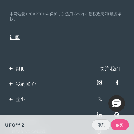
本网站受 reCAPTCHA 保护，并适用 Google
隐私政策
和
服务条
款
。
帮助
关注我们
联系我们
我的帐户
订单与运输
产品注册
企业
保修与退换货
客服支持
关于FOREO
常见问题
100%安全支付
伙伴计划
UFO™ 2
系列
购买
电池信息
Bazaarvoice口碑