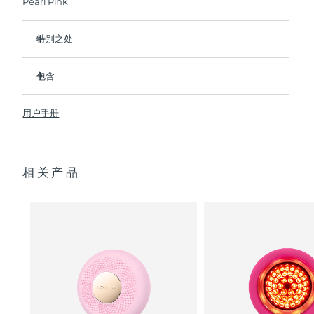
Pearl Pink
阿拉伯联合酋长国
预计送达日期
8/13/26
特别之处
英国
比前代产品速率提升5倍，并可以自由控制温度。
预计送达日期
8/12/26
包含
热能科技帮助面膜中的成分深入肌肤。
美国
预计送达日期
8/13/26
冷能科技可以去除浮肿，紧致皮肤，缩小毛孔。
UFO
2
™
用户手册
T-Sonic
按摩可以缓解肌肉紧张，增强皮肤光泽。
USB 充电线
™
乌兹别克斯坦
预计送达日期
8/17/26
全光谱LED彩光有助于肌肤焕发活力。
快速操作指南
临床证明，仅7天即可显著减少皱纹。
通用操作指南
越南
预计送达日期
8/18/26
相关产品
2年质保 (西班牙：3年质保)