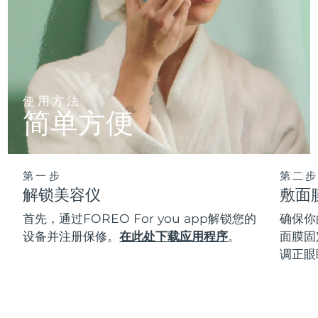
使用方法
简单方便
第一步
第二步
解锁美容仪
敷面
首先，通过FOREO For you app解锁您的
确保你
设备并注册保修。
在此处下载应用程序
。
面膜固
调正眼