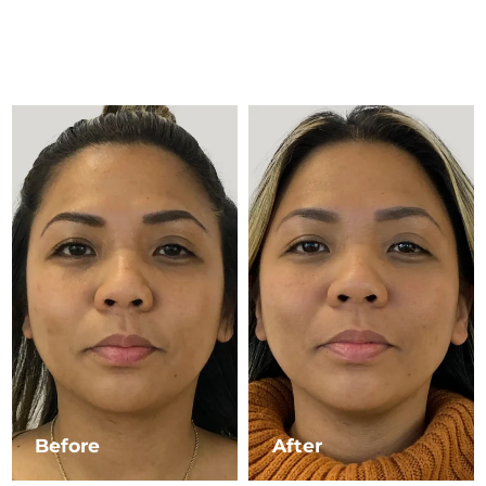
Advanced pore care essentials
以色列
预计送达日期
8/16/26
For healthy hair
18% PAP
护肤品
男士
意大利
预计送达日期
8/12/26
日本
预计送达日期
8/15/26
泽西岛
预计送达日期
8/17/26
全部购买
哈萨克斯坦
预计送达日期
8/14/26
FOREO APP
科威特
预计送达日期
8/12/26
关于我们
拉脱维亚
预计送达日期
8/12/26
黎巴嫩
预计送达日期
8/13/26
立陶宛
预计送达日期
8/12/26
Before
After
卢森堡
预计送达日期
8/12/26