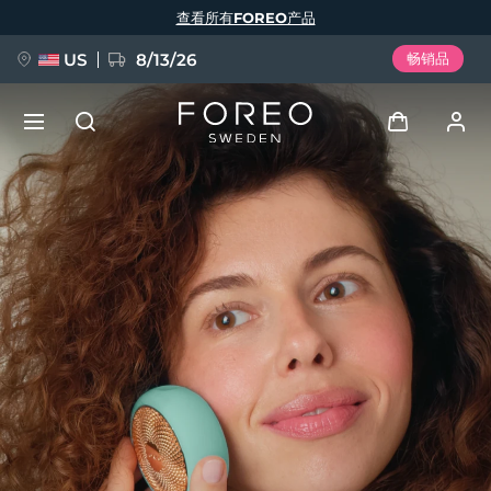
跳
查看所有FOREO产品
转
到
主
要
US
8/13/26
畅销品
内
容
新品
登录
语言
BREAKING NEWS
用户信息
English
Deutsch
Español
我的设备
FAQ™ Pure Beauty-Tech Elixir
Français
Italiano
Português
我的订单
Polski
Svenska
Русский
Türkçe
简体中文
繁體中文
我的地址
issa™ Teeth Whitening Set
我的订阅