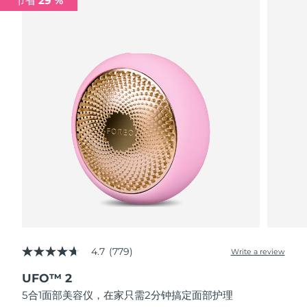
节省 29 %
波兰
预计送达日期
8/13/26
葡萄牙
预计送达日期
8/12/26
波多黎各
预计送达日期
8/14/26
卡塔尔
预计送达日期
8/13/26
留尼汪
预计送达日期
8/17/26
罗马尼亚
预计送达日期
8/12/26
俄罗斯
预计送达日期
8/20/26
4.7
(779)
Write a review
4.7
沙特阿拉伯
预计送达日期
8/13/26
out
UFO™ 2
of
新加坡
5
预计送达日期
8/14/26
5合1面部美容仪，在家只需2分钟搞定面部护理
stars,