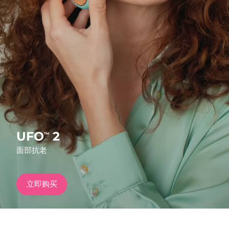
发货国家
美国
预计送达日期
8/13/26
FAQ™ Dual LED Panel
英国
预计送达日期
8/12/26
热门产品
西班牙
预计送达日期
8/12/26
澳大利亚
预计送达日期
8/15/26
法国
预计送达日期
8/12/26
UFO
2
™
特别优惠
畅销产品
面部抗老
德国
预计送达日期
8/12/26
加拿大
预计送达日期
8/16/26
立即购买
红光疗法
澳大利亚
预计送达日期
8/15/26