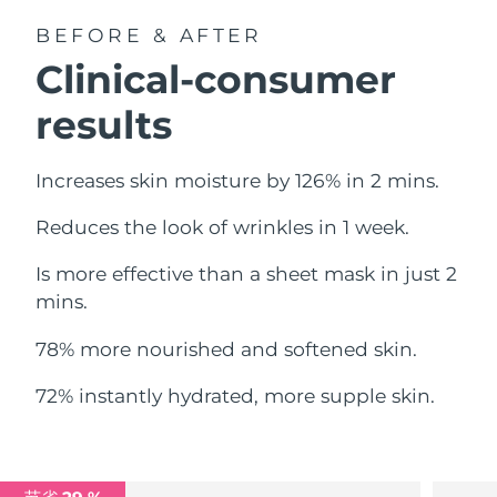
中国澳门特别行政区
预计送达日期
8/14/26
BEFORE & AFTER
Clinical-consumer
马来西亚
预计送达日期
8/15/26
results
马耳他
预计送达日期
8/12/26
Increases skin moisture by 126% in 2 mins.
墨西哥
预计送达日期
8/16/26
Reduces the look of wrinkles in 1 week.
摩纳哥
预计送达日期
8/13/26
Is more effective than a sheet mask in just 2
荷兰
预计送达日期
8/12/26
mins.
新西兰
预计送达日期
8/12/26
78% more nourished and softened skin.
挪威
预计送达日期
8/12/26
72% instantly hydrated, more supple skin.
阿曼
预计送达日期
8/15/26
菲律宾
预计送达日期
8/15/26