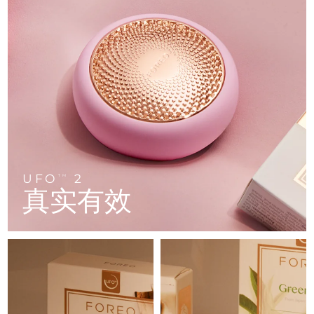
FAQ™ 101
FAQ™ 201
中国
LUNA™ 4 mini
面部提拉护理
预计送达日期
8/12/26
NEW
issa™ 4 smile
UFO™ 3 mini
Clinical anti-aging
LED mask
For young skin, T-zone
Premium anti-aging skincare
哥伦比亚
预计送达日期
8/16/26
Hybrid silicone sonic toothbrush
Red light therapy device for young skin
生发
肌肤年轻化
克罗地亚
预计送达日期
8/12/26
FAQ™ 102
FAQ™ 202
LUNA™ 4 go
BEAR™ 设备
FAQ™ 301
FAQ™ 501
issa™ 4 baby
UFO™ 3 go
Advanced clinical anti-aging
LED mask
For travel or gym bag
All premium facelift devices
NEW
塞浦路斯
预计送达日期
8/13/26
LED hair strengthening scalp massager
Full-Spectrum Red Light Therapy
For ages 0-3
Portable red light therapy
捷克
预计送达日期
8/12/26
FAQ™ 103
FAQ™ 211
LUNA™ 护肤
保健品
FAQ™ Scalp Serum
FAQ™ 502
issa™ Teeth Whitening Set
面膜
Luxurious clinical anti-aging set
Anti-aging neck & décolleté LED mask
Premium cleansers & balm
丹麦
预计送达日期
8/12/26
Scalp recovery probiotic serum
Full-Spectrum Red Light Therapy
UFO
2
TM
Dual LED + sonic device & 18% PAP gel
Rejuvenation & hydration
专业治疗
真实有效
爱沙尼亚
预计送达日期
8/12/26
FAQ™ P1 Primer
FAQ™ 221
LUNA™ 设备
FAQ™护肤品
ISSA™ 设备
UFO™ 设备
Manuka honey primer
Anti-aging LED hand mask
芬兰
FAQ™ Red Light Serum
预计送达日期
8/12/26
All facial cleansing devices
All FAQ™ skincare
All silicone sonic toothbrushes
All deep facial hydration devices
法国
预计送达日期
8/12/26
脱毛
身体护理
FAQ™护肤品
FAQ™护肤品
PEACH™ 2 Pro Max
BEAR™ 2 body
FAQ™产品
FAQ™ skincare
法属波利尼西亚
预计送达日期
8/16/26
All FAQ™ skincare
All FAQ™ skincare