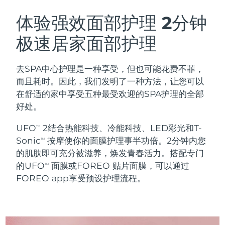
瑞典美肤护理
奥地利
预计送达日期
8/12/26
体验强效面部护理
2分钟
极速居家面部护理
巴林
预计送达日期
8/13/26
面部清洁
紧致提拉
比利时
预计送达日期
8/12/26
去SPA中心护理是一种享受，但也可能花费不菲，
LUNA™ 4 套装
BEAR™ 2 套装
而且耗时。因此，我们发明了一种方法，让您可以
百慕大
预计送达日期
8/18/26
Anti-aging massage
Microcurrent toning
在舒适的家中享受五种最受欢迎的SPA护理的全部
好处。
波斯尼亚和黑塞哥维那
预计送达日期
8/15/26
补水保湿
口腔护理
UFO
2结合热能科技、冷能科技、LED彩光和T-
LUNA™ 4 Plus
BEAR™ 2 go
TM
文莱
预计送达日期
8/17/26
UFO™ 3 套装
issa™ 4
Sonic
按摩使你的面膜护理事半功倍。2分钟内您
Massage, LED heating
Microcurrent toning on-the-go
TM
FAQ™ 抗老护理
Deep facial hydration
Hybrid silicone sonic toothbrush
的肌肤即可充分被滋养，焕发青春活力。搭配专门
保加利亚
预计送达日期
8/12/26
的UFO
面膜或FOREO 贴片面膜，可以通过
TM
NEW
FOREO app享受预设护理流程。
LUNA™ 4 Men
BEAR™ 2 eyes & lips
加拿大
预计送达日期
8/16/26
UFO™ 3 LED
issa™ 4 plus
For men, anti-aging massage
Microcurrent line smoothing device
Near-infrared and red light therapy
Smart hybrid silicone sonic toothbrush
智利
预计送达日期
8/16/26
device
抗老
LED治疗