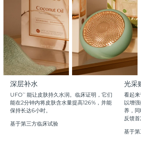
Professional IPL hair removal device
Microcurrent body toning
All hair treatments
All FAQ™ skincare
德国
预计送达日期
8/12/26
FAQ™产品
FAQ™产品
痘肌护理
眼部护理
直布罗陀
PEACH™ 2
LUNA™ 4 body
预计送达日期
8/16/26
FAQ™ products
All anti-aging treatments
All LED treatments
ESPADA™ 2 plus
BEAR™ 2 eyes & lips
IPL hair removal
Massaging body brush
All toning treatments
希腊
预计送达日期
8/12/26
Recurring acne LED therapy
Microcurrent line smoothing device
中国香港特别行政区
预计送达日期
8/13/26
PEACH™ 2 go
SUPERCHARGED™ serum
护发
毛孔护理
ESPADA™ 2
IRIS™ 2
Travel-friendly IPL hair removal
Firming body serum
匈牙利
LUNA™ 4 hair
预计送达日期
8/12/26
KIWI™ derma
Acne treatment device
Rejuvenating eye massager
NEW
2-in-1 LED scalp massager
Diamond microdermabrasion .
冰岛
深层补水
光采
预计送达日期
8/13/26
PEACH™ Cooling Prep Gel
ESPADA™ Blemish Solution
眼部护肤
UFO
能让皮肤持久水润。临床证明，它们
看起来
牙齿美白
TM
Cooling IPL hair removal gel
印度尼西亚
预计送达日期
8/10/26
FLIP™ play advanced
KIWI™
能在2分钟内将皮肤含水量提高126%，并能
以增强
Concentrated acne gel
Advanced eye care treatment
issa™ Teeth Whitening Set
LED light hairbrush
Blackhead remover
保持长达6小时。
养，同
爱尔兰
预计送达日期
8/12/26
更多的
Dual LED + sonic device & 18% PAP gel
反馈首
基于第三方临床试验
ESPADA™ 设备
眼部护理设备
马恩岛
预计送达日期
8/14/26
LUNA™ Dual-Peptide Scalp
基于第
KIWI™ 皮肤护理
All acne treatment devices
All revitalizing eye massagers
Serum
issa™ Teeth Whitening Gel