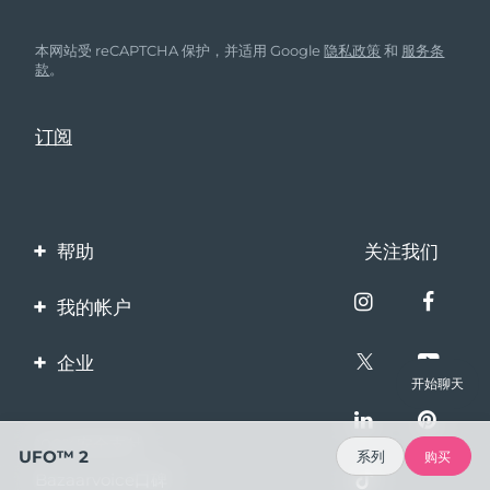
本网站受 reCAPTCHA 保护，并适用 Google
隐私政策
和
服务条
款
。
帮助
关注我们
联系我们
我的帐户
订单与运输
产品注册
企业
保修与退换货
开始聊天
客服支持
关于FOREO
常见问题
100%安全支付
伙伴计划
UFO™ 2
系列
购买
电池信息
Bazaarvoice口碑