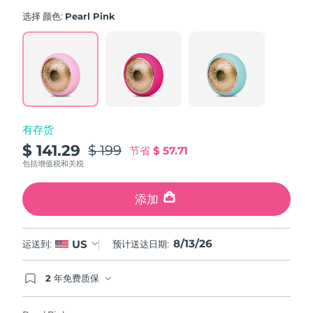
average
斯洛伐克
rating
预计送达日期
8/12/26
选择 颜色:
Pearl Pink
value.
Read
斯洛文尼亚
预计送达日期
8/12/26
779
Reviews.
Same
南非
预计送达日期
8/20/26
page
link.
韩国
预计送达日期
8/14/26
有存货
西班牙
预计送达日期
8/12/26
$ 141.29
$ 199
节省
$ 57.71
包括增值税和关税
瑞典
预计送达日期
8/12/26
添加
瑞士
预计送达日期
8/12/26
8/13/26
台湾
US
运送到:
预计送达日期:
预计送达日期
8/17/26
泰国
预计送达日期
8/16/26
2 年免费质保
如果您在2年质保期内发现任何非人为质量问题，
FOREO将免费为您更换产品。
土耳其
预计送达日期
8/13/26