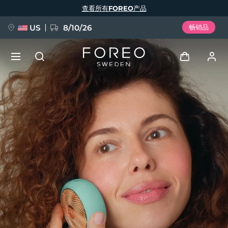
跳
查看所有FOREO产品
转
到
主
要
US
8/10/26
畅销品
内
容
新品
登录
语言
BREAKING NEWS
用户信息
English
Deutsch
Español
我的设备
FAQ™ Pure Beauty-Tech Elixir
Français
Italiano
Português
我的订单
Polski
Svenska
Русский
Türkçe
简体中文
繁體中文
我的地址
issa™ Teeth Whitening Set
我的订阅