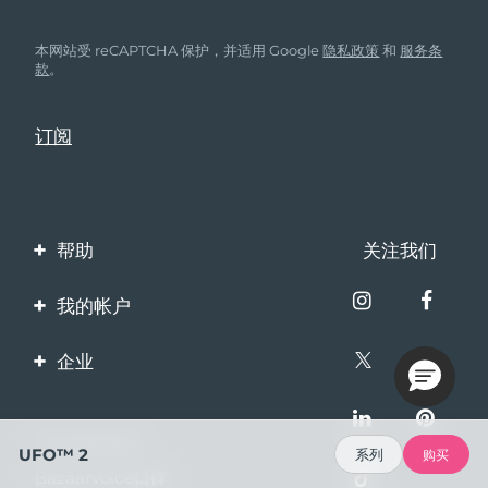
本网站受 reCAPTCHA 保护，并适用 Google
隐私政策
和
服务条
款
。
帮助
关注我们
联系我们
我的帐户
订单与运输
产品注册
企业
保修与退换货
客服支持
关于FOREO
常见问题
100%安全支付
伙伴计划
UFO™ 2
系列
购买
电池信息
Bazaarvoice口碑