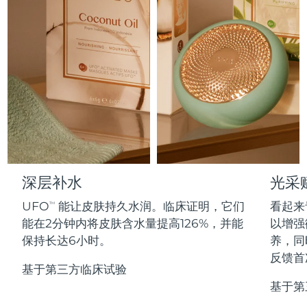
Professional IPL hair removal device
Microcurrent body toning
All hair treatments
All FAQ™ skincare
德国
预计送达日期
8/9/26
FAQ™产品
FAQ™产品
痘肌护理
眼部护理
直布罗陀
PEACH™ 2
LUNA™ 4 body
预计送达日期
8/13/26
FAQ™ products
All anti-aging treatments
All LED treatments
ESPADA™ 2 plus
BEAR™ 2 eyes & lips
IPL hair removal
Massaging body brush
All toning treatments
希腊
预计送达日期
8/9/26
Recurring acne LED therapy
Microcurrent line smoothing device
中国香港特别行政区
预计送达日期
8/10/26
PEACH™ 2 go
SUPERCHARGED™ serum
护发
毛孔护理
ESPADA™ 2
IRIS™ 2
Travel-friendly IPL hair removal
Firming body serum
匈牙利
LUNA™ 4 hair
预计送达日期
8/9/26
KIWI™ derma
Acne treatment device
Rejuvenating eye massager
NEW
2-in-1 LED scalp massager
Diamond microdermabrasion .
冰岛
深层补水
光采
预计送达日期
8/10/26
PEACH™ Cooling Prep Gel
ESPADA™ Blemish Solution
眼部护肤
UFO
能让皮肤持久水润。临床证明，它们
看起来
牙齿美白
TM
Cooling IPL hair removal gel
印度尼西亚
预计送达日期
8/7/26
FLIP™ play advanced
KIWI™
能在2分钟内将皮肤含水量提高126%，并能
以增强
Concentrated acne gel
Advanced eye care treatment
issa™ Teeth Whitening Set
LED light hairbrush
Blackhead remover
保持长达6小时。
养，同
爱尔兰
预计送达日期
8/9/26
更多的
Dual LED + sonic device & 18% PAP gel
反馈首
基于第三方临床试验
ESPADA™ 设备
眼部护理设备
马恩岛
预计送达日期
8/11/26
LUNA™ Dual-Peptide Scalp
基于第
KIWI™ 皮肤护理
All acne treatment devices
All revitalizing eye massagers
Serum
issa™ Teeth Whitening Gel