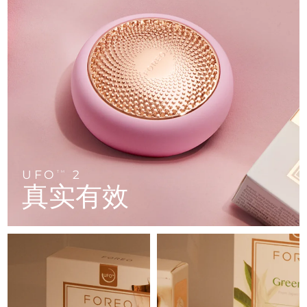
FAQ™ 101
FAQ™ 201
中国
LUNA™ 4 mini
面部提拉护理
预计送达日期
8/9/26
NEW
issa™ 4 smile
UFO™ 3 mini
Clinical anti-aging
LED mask
For young skin, T-zone
Premium anti-aging skincare
哥伦比亚
预计送达日期
8/13/26
Hybrid silicone sonic toothbrush
Red light therapy device for young skin
生发
肌肤年轻化
克罗地亚
预计送达日期
8/9/26
FAQ™ 102
FAQ™ 202
LUNA™ 4 go
BEAR™ 设备
FAQ™ 301
FAQ™ 501
issa™ 4 baby
UFO™ 3 go
Advanced clinical anti-aging
LED mask
For travel or gym bag
All premium facelift devices
NEW
塞浦路斯
预计送达日期
8/10/26
LED hair strengthening scalp massager
Full-Spectrum Red Light Therapy
For ages 0-3
Portable red light therapy
捷克
预计送达日期
8/9/26
FAQ™ 103
FAQ™ 211
LUNA™ 护肤
保健品
FAQ™ Scalp Serum
FAQ™ 502
issa™ Teeth Whitening Set
面膜
Luxurious clinical anti-aging set
Anti-aging neck & décolleté LED mask
Premium cleansers & balm
丹麦
预计送达日期
8/9/26
Scalp recovery probiotic serum
Full-Spectrum Red Light Therapy
UFO
2
TM
Dual LED + sonic device & 18% PAP gel
Rejuvenation & hydration
专业治疗
真实有效
爱沙尼亚
预计送达日期
8/9/26
FAQ™ P1 Primer
FAQ™ 221
LUNA™ 设备
FAQ™护肤品
ISSA™ 设备
UFO™ 设备
Manuka honey primer
Anti-aging LED hand mask
芬兰
FAQ™ Red Light Serum
预计送达日期
8/9/26
All facial cleansing devices
All FAQ™ skincare
All silicone sonic toothbrushes
All deep facial hydration devices
法国
预计送达日期
8/9/26
脱毛
身体护理
FAQ™护肤品
FAQ™护肤品
PEACH™ 2 Pro Max
BEAR™ 2 body
FAQ™产品
FAQ™ skincare
法属波利尼西亚
预计送达日期
8/13/26
All FAQ™ skincare
All FAQ™ skincare