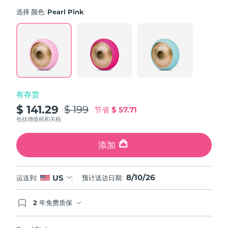
average
斯洛伐克
rating
预计送达日期
8/9/26
选择 颜色:
Pearl Pink
value.
Read
斯洛文尼亚
预计送达日期
8/9/26
779
Reviews.
Same
南非
预计送达日期
8/17/26
page
link.
韩国
预计送达日期
8/11/26
有存货
西班牙
预计送达日期
8/9/26
$ 141.29
$ 199
节省
$ 57.71
包括增值税和关税
瑞典
预计送达日期
8/9/26
添加
瑞士
预计送达日期
8/9/26
8/10/26
台湾
US
运送到:
预计送达日期:
预计送达日期
8/14/26
泰国
预计送达日期
8/13/26
2 年免费质保
如果您在2年质保期内发现任何非人为质量问题，
FOREO将免费为您更换产品。
土耳其
预计送达日期
8/10/26