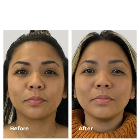
Advanced pore care essentials
以色列
预计送达日期
8/13/26
For healthy hair
18% PAP
护肤品
男士
意大利
预计送达日期
8/9/26
日本
预计送达日期
8/12/26
泽西岛
预计送达日期
8/14/26
全部购买
哈萨克斯坦
预计送达日期
8/11/26
FOREO APP
科威特
预计送达日期
8/9/26
关于我们
拉脱维亚
预计送达日期
8/9/26
黎巴嫩
预计送达日期
8/10/26
立陶宛
预计送达日期
8/9/26
Before
After
卢森堡
预计送达日期
8/9/26