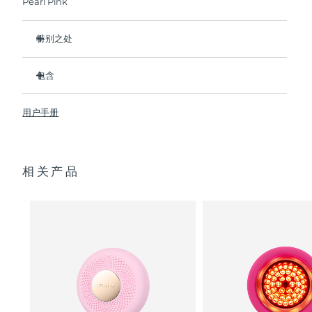
Pearl Pink
阿拉伯联合酋长国
预计送达日期
8/10/26
特别之处
英国
比前代产品速率提升5倍，并可以自由控制温度。
预计送达日期
8/9/26
包含
热能科技帮助面膜中的成分深入肌肤。
美国
预计送达日期
8/10/26
冷能科技可以去除浮肿，紧致皮肤，缩小毛孔。
UFO
2
™
用户手册
T-Sonic
按摩可以缓解肌肉紧张，增强皮肤光泽。
USB 充电线
™
乌兹别克斯坦
预计送达日期
8/14/26
全光谱LED彩光有助于肌肤焕发活力。
快速操作指南
临床证明，仅7天即可显著减少皱纹。
通用操作指南
越南
预计送达日期
8/15/26
相关产品
2年质保 (西班牙：3年质保)