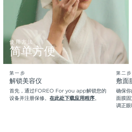
使用方法
简单方便
第一步
第二步
解锁美容仪
敷面
首先，通过FOREO For you app解锁您的
确保你
设备并注册保修。
在此处下载应用程序
。
面膜固
调正眼