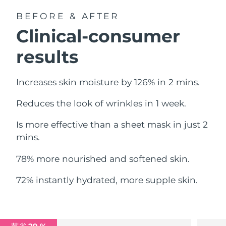
中国澳门特别行政区
预计送达日期
8/11/26
BEFORE & AFTER
Clinical-consumer
马来西亚
预计送达日期
8/12/26
results
马耳他
预计送达日期
8/9/26
Increases skin moisture by 126% in 2 mins.
墨西哥
预计送达日期
8/13/26
Reduces the look of wrinkles in 1 week.
摩纳哥
预计送达日期
8/10/26
Is more effective than a sheet mask in just 2
荷兰
预计送达日期
8/9/26
mins.
新西兰
预计送达日期
8/9/26
78% more nourished and softened skin.
挪威
预计送达日期
8/9/26
72% instantly hydrated, more supple skin.
阿曼
预计送达日期
8/12/26
菲律宾
预计送达日期
8/12/26