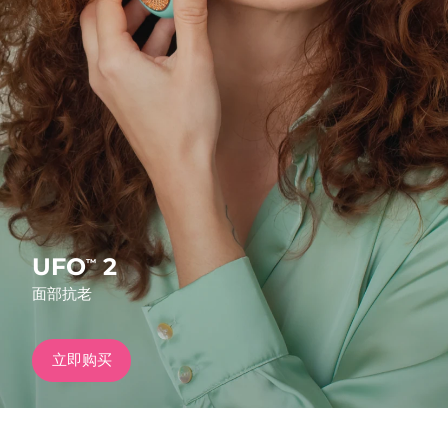
发货国家
美国
预计送达日期
8/10/26
FAQ™ Dual LED Panel
英国
预计送达日期
8/9/26
热门产品
西班牙
预计送达日期
8/9/26
澳大利亚
预计送达日期
8/12/26
法国
预计送达日期
8/9/26
UFO
2
™
特别优惠
畅销产品
面部抗老
德国
预计送达日期
8/9/26
加拿大
预计送达日期
8/13/26
立即购买
红光疗法
澳大利亚
预计送达日期
8/12/26