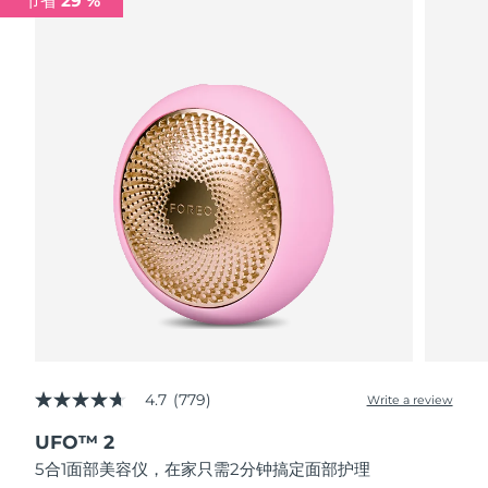
节省 29 %
波兰
预计送达日期
8/10/26
葡萄牙
预计送达日期
8/9/26
波多黎各
预计送达日期
8/11/26
卡塔尔
预计送达日期
8/10/26
留尼汪
预计送达日期
8/14/26
罗马尼亚
预计送达日期
8/9/26
俄罗斯
预计送达日期
8/17/26
4.7
(779)
Write a review
4.7
沙特阿拉伯
预计送达日期
8/10/26
out
UFO™ 2
of
新加坡
5
预计送达日期
8/11/26
5合1面部美容仪，在家只需2分钟搞定面部护理
stars,