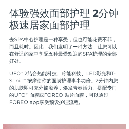
瑞典美肤护理
奥地利
预计送达日期
8/9/26
体验强效面部护理
2分钟
极速居家面部护理
巴林
预计送达日期
8/10/26
面部清洁
紧致提拉
比利时
预计送达日期
8/9/26
去SPA中心护理是一种享受，但也可能花费不菲，
LUNA™ 4 套装
BEAR™ 2 套装
而且耗时。因此，我们发明了一种方法，让您可以
百慕大
预计送达日期
8/15/26
Anti-aging massage
Microcurrent toning
在舒适的家中享受五种最受欢迎的SPA护理的全部
好处。
波斯尼亚和黑塞哥维那
预计送达日期
8/12/26
补水保湿
口腔护理
UFO
2结合热能科技、冷能科技、LED彩光和T-
LUNA™ 4 Plus
BEAR™ 2 go
TM
文莱
预计送达日期
8/14/26
UFO™ 3 套装
issa™ 4
Sonic
按摩使你的面膜护理事半功倍。2分钟内您
Massage, LED heating
Microcurrent toning on-the-go
TM
FAQ™ 抗老护理
Deep facial hydration
Hybrid silicone sonic toothbrush
的肌肤即可充分被滋养，焕发青春活力。搭配专门
保加利亚
预计送达日期
8/9/26
的UFO
面膜或FOREO 贴片面膜，可以通过
TM
NEW
FOREO app享受预设护理流程。
LUNA™ 4 Men
BEAR™ 2 eyes & lips
加拿大
预计送达日期
8/13/26
UFO™ 3 LED
issa™ 4 plus
For men, anti-aging massage
Microcurrent line smoothing device
Near-infrared and red light therapy
Smart hybrid silicone sonic toothbrush
智利
预计送达日期
8/13/26
device
抗老
LED治疗