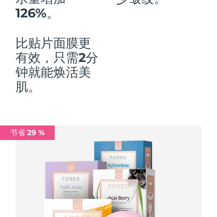
126%。
中国澳门特别行政区
预计送达日期
8/10/26
马来西亚
预计送达日期
8/11/26
比贴片面膜更
有效，只需2分
马耳他
预计送达日期
8/8/26
钟就能焕活美
墨西哥
预计送达日期
8/12/26
肌。
摩纳哥
预计送达日期
8/9/26
荷兰
预计送达日期
8/8/26
节省 29 %
新西兰
预计送达日期
8/8/26
挪威
预计送达日期
8/8/26
阿曼
预计送达日期
8/11/26
菲律宾
预计送达日期
8/11/26