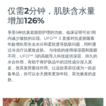
瑞典美肤护理
奥地利
预计送达日期
8/8/26
仅需2分钟，肌肤含水量
增加126%
巴林
预计送达日期
8/9/26
面部清洁
紧致提拉
比利时
预计送达日期
8/8/26
享受5种抗衰老面部护理的功效。临床证明可在1周
LUNA™ 4 套装
BEAR™ 2 套装
内减少皱纹的出现。UFO™ 3 直接对抗皮肤随着
百慕大
预计送达日期
8/14/26
Anti-aging massage
Microcurrent toning
年龄增长而失去水分和柔软度等肌肤问题，同时通
过冷冻疗法紧致皮肤。
与传统的使用保湿霜和面膜
波斯尼亚和黑塞哥维那
预计送达日期
8/11/26
不同，UFO™ 3的高能导入科技提供深层、持久的
补水保湿
口腔护理
LUNA™ 4 Plus
BEAR™ 2 go
水合作用，有助于将护肤品中的活性成分深入真
文莱
预计送达日期
8/13/26
UFO™ 3 套装
issa™ 4
Massage, LED heating
Microcurrent toning on-the-go
皮，使其发挥最佳作用。让这款美容仪成为一款必
FAQ™ 抗老护理
Deep facial hydration
Hybrid silicone sonic toothbrush
备单品，你可以全天拥有更加年轻、容光焕发的皮
保加利亚
预计送达日期
8/8/26
肤。
NEW
LUNA™ 4 Men
BEAR™ 2 eyes & lips
加拿大
预计送达日期
8/12/26
UFO™ 3 LED
issa™ 4 plus
For men, anti-aging massage
Microcurrent line smoothing device
Near-infrared and red light therapy
Smart hybrid silicone sonic toothbrush
智利
预计送达日期
8/12/26
device
抗老
LED治疗