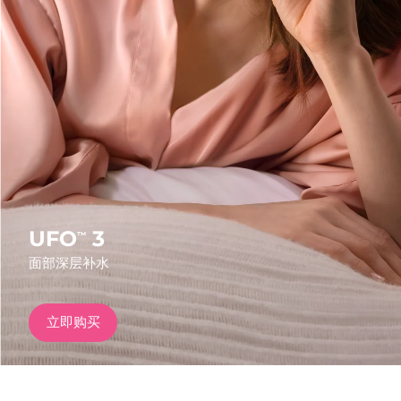
发货国家
美国
预计送达日期
8/9/26
FAQ™ Dual LED Panel
英国
预计送达日期
8/8/26
热门产品
西班牙
预计送达日期
8/8/26
澳大利亚
预计送达日期
8/11/26
法国
预计送达日期
8/8/26
UFO
3
™
特别优惠
畅销产品
面部深层补水
德国
预计送达日期
8/8/26
加拿大
预计送达日期
8/12/26
立即购买
红光疗法
澳大利亚
预计送达日期
8/11/26