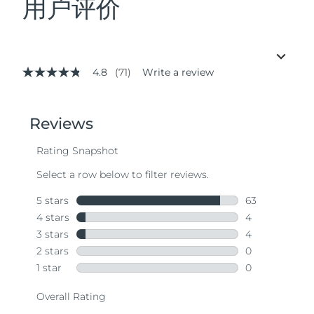
用户评价
4.8
(71)
Write a review
4.8
out
of
5
stars,
average
rating
value.
Read
71
Reviews.
Same
page
link.