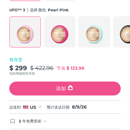
斯洛伐克
预计送达日期
8/8/26
UFO™ 3
选择 颜色:
Pearl Pink
斯洛文尼亚
预计送达日期
8/8/26
南非
预计送达日期
8/16/26
韩国
预计送达日期
8/10/26
有存货
西班牙
预计送达日期
8/8/26
$ 299
$ 422.96
节省
$ 123.96
瑞典
包括增值税和关税
预计送达日期
8/8/26
瑞士
添加
预计送达日期
8/8/26
台湾
预计送达日期
8/13/26
8/9/26
US
运送到:
预计送达日期:
泰国
预计送达日期
8/12/26
2 年免费质保
如果您在2年质保期内发现任何非人为质量问题，
土耳其
预计送达日期
8/9/26