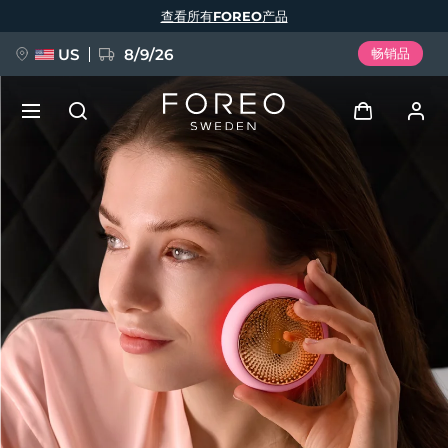
跳
查看所有FOREO产品
转
到
主
要
US
8/9/26
畅销品
内
容
新品
登录
语言
BREAKING NEWS
用户信息
English
Deutsch
Español
我的设备
FAQ™ Pure Beauty-Tech Elixir
Français
Italiano
Português
我的订单
Polski
Svenska
Русский
Türkçe
简体中文
繁體中文
我的地址
issa™ Teeth Whitening Set
我的订阅