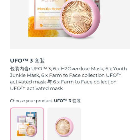
波兰
预计送达日期
8/9/26
葡萄牙
预计送达日期
8/8/26
波多黎各
预计送达日期
8/10/26
卡塔尔
预计送达日期
8/9/26
UFO™ 3 套装
包装内含:
UFO™ 3, 6 x H2Overdose Mask, 6 x Youth
留尼汪
预计送达日期
8/13/26
Junkie Mask, 6 x Farm to Face collection UFO™
activated mask 与 6 x Farm to Face collection
罗马尼亚
UFO™ activated mask
预计送达日期
8/8/26
Choose your product:
UFO™ 3 套装
俄罗斯
预计送达日期
8/16/26
沙特阿拉伯
预计送达日期
8/9/26
新加坡
预计送达日期
8/10/26