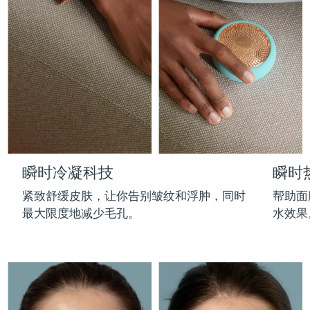
Professional IPL hair removal device
Microcurrent body toning
All hair treatments
All FAQ™ skincare
德国
预计送达日期
8/8/26
FAQ™产品
FAQ™产品
痘肌护理
眼部护理
直布罗陀
PEACH™ 2
LUNA™ 4 body
预计送达日期
8/12/26
FAQ™ products
All anti-aging treatments
All LED treatments
ESPADA™ 2 plus
BEAR™ 2 eyes & lips
IPL hair removal
Massaging body brush
All toning treatments
希腊
预计送达日期
8/8/26
Recurring acne LED therapy
Microcurrent line smoothing device
中国香港特别行政区
预计送达日期
8/9/26
PEACH™ 2 go
SUPERCHARGED™ serum
护发
毛孔护理
ESPADA™ 2
IRIS™ 2
Travel-friendly IPL hair removal
Firming body serum
匈牙利
LUNA™ 4 hair
预计送达日期
8/8/26
KIWI™ derma
Acne treatment device
Rejuvenating eye massager
NEW
瞬时冷凝科技
瞬时
2-in-1 LED scalp massager
Diamond microdermabrasion .
冰岛
预计送达日期
8/9/26
PEACH™ Cooling Prep Gel
紧致舒缓皮肤，让你告别皱纹和浮肿，同时
帮助面
ESPADA™ Blemish Solution
眼部护肤
牙齿美白
Cooling IPL hair removal gel
最大限度地减少毛孔。
水效果
印度尼西亚
预计送达日期
8/6/26
FLIP™ play advanced
KIWI™
Concentrated acne gel
Advanced eye care treatment
issa™ Teeth Whitening Set
LED light hairbrush
Blackhead remover
爱尔兰
预计送达日期
8/8/26
更多的
Dual LED + sonic device & 18% PAP gel
ESPADA™ 设备
眼部护理设备
马恩岛
预计送达日期
8/10/26
LUNA™ Dual-Peptide Scalp
KIWI™ 皮肤护理
All acne treatment devices
All revitalizing eye massagers
Serum
issa™ Teeth Whitening Gel