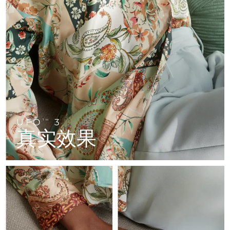
FAQ™ 101
FAQ™ 201
中国
LUNA™ 4 mini
面部提拉护理
预计送达日期
8/8/26
NEW
issa™ 4 smile
UFO™ 3 mini
Clinical anti-aging
LED mask
For young skin, T-zone
Premium anti-aging skincare
哥伦比亚
预计送达日期
8/12/26
Hybrid silicone sonic toothbrush
Red light therapy device for young skin
生发
肌肤年轻化
克罗地亚
预计送达日期
8/8/26
FAQ™ 102
FAQ™ 202
LUNA™ 4 go
BEAR™ 设备
FAQ™ 301
FAQ™ 501
issa™ 4 baby
UFO™ 3 go
Advanced clinical anti-aging
LED mask
For travel or gym bag
All premium facelift devices
NEW
塞浦路斯
预计送达日期
8/9/26
LED hair strengthening scalp massager
Full-Spectrum Red Light Therapy
For ages 0-3
Portable red light therapy
捷克
预计送达日期
8/8/26
FAQ™ 103
FAQ™ 211
LUNA™ 护肤
保健品
FAQ™ Scalp Serum
FAQ™ 502
issa™ Teeth Whitening Set
面膜
Luxurious clinical anti-aging set
Anti-aging neck & décolleté LED mask
UFO
3
Premium cleansers & balm
TM
丹麦
预计送达日期
8/8/26
Scalp recovery probiotic serum
Full-Spectrum Red Light Therapy
真实效果
Dual LED + sonic device & 18% PAP gel
Rejuvenation & hydration
专业治疗
爱沙尼亚
预计送达日期
8/8/26
FAQ™ P1 Primer
FAQ™ 221
LUNA™ 设备
FAQ™护肤品
ISSA™ 设备
UFO™ 设备
Manuka honey primer
Anti-aging LED hand mask
芬兰
FAQ™ Red Light Serum
预计送达日期
8/8/26
All facial cleansing devices
All FAQ™ skincare
All silicone sonic toothbrushes
All deep facial hydration devices
法国
预计送达日期
8/8/26
脱毛
身体护理
FAQ™护肤品
FAQ™护肤品
PEACH™ 2 Pro Max
BEAR™ 2 body
FAQ™产品
FAQ™ skincare
法属波利尼西亚
预计送达日期
8/12/26
All FAQ™ skincare
All FAQ™ skincare