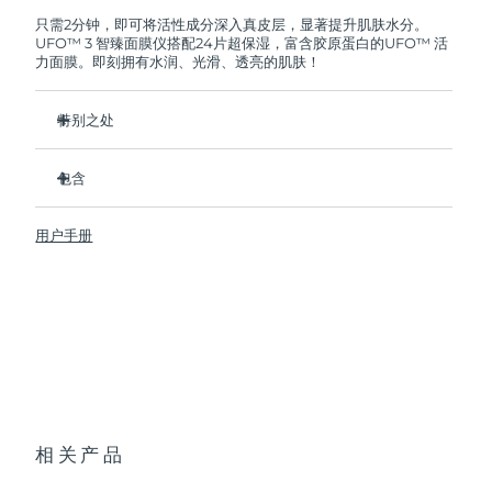
FOREO将免费为您更换产品。
只需2分钟，即可将活性成分深入真皮层，显著提升肌肤水分。
UFO™ 3 智臻面膜仪搭配24片超保湿，富含胶原蛋白的UFO™ 活
阿拉伯联合酋长国
预计送达日期
8/9/26
力面膜。即刻拥有水润、光滑、透亮的肌肤！
英国
预计送达日期
8/8/26
特别之处
美国
预计送达日期
8/9/26
经临床证明，2分钟内肌肤含水量增加126%，比贴片面膜更有
效。
包含
乌兹别克斯坦
预计送达日期
8/13/26
经临床证明，仅需1周即可减少皱纹。
UFO™ 3
集加热、冷却、LED光疗及按摩功能于一体的焕活面膜护理。
用户手册
6 x UFO™ Youth Junkie 2.0 Masks, 6 x UFO™
越南
预计送达日期
8/14/26
深层滋养，锁住水分，舒缓干燥。
H2Overdose 2.0 Masks, 6 x UFO™ Acai Berry Masks & 6 x
UFO™ Manuka Honey Masks
保护皮肤预防初老，使皮肤更光滑、更紧致。
USB 充电线
快速操作指南
基本操作手册
2年质保 (西班牙、葡萄牙、瑞典：3年质保)
相关产品