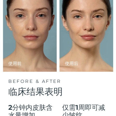
Advanced pore care essentials
以色列
预计送达日期
8/12/26
For healthy hair
18% PAP
护肤品
男士
意大利
预计送达日期
8/8/26
日本
预计送达日期
8/11/26
泽西岛
预计送达日期
8/13/26
全部购买
哈萨克斯坦
预计送达日期
8/10/26
FOREO APP
科威特
预计送达日期
8/8/26
使用前
使用后
关于我们
拉脱维亚
预计送达日期
8/8/26
BEFORE & AFTER
黎巴嫩
预计送达日期
8/9/26
临床结果表明
立陶宛
预计送达日期
8/8/26
2分钟内皮肤含
仅需1周即可减
卢森堡
预计送达日期
8/8/26
水量增加
少皱纹。