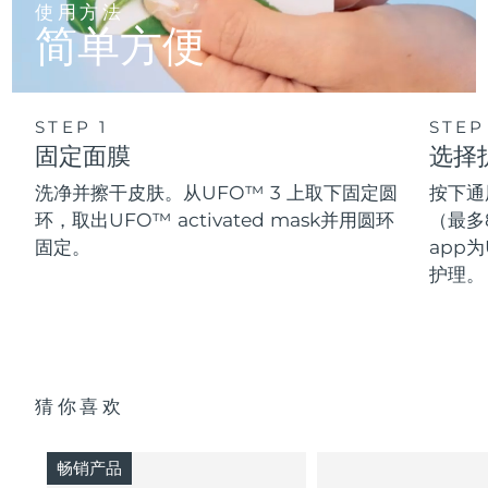
使用方法
简单方便
STEP 1
STEP
固定面膜
选择
洗净并擦干皮肤。从UFO™ 3 上取下固定圆
按下通
环，取出UFO™ activated mask并用圆环
（最多
固定。
app为
护理。
猜你喜欢
畅销产品