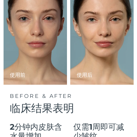
Advanced pore care essentials
以色列
预计送达日期
8/12/26
For healthy hair
18% PAP
护肤品
男士
意大利
预计送达日期
8/8/26
日本
预计送达日期
8/11/26
泽西岛
预计送达日期
8/13/26
全部购买
哈萨克斯坦
预计送达日期
8/10/26
FOREO APP
科威特
预计送达日期
8/8/26
使用前
使用后
关于我们
拉脱维亚
预计送达日期
8/8/26
BEFORE & AFTER
黎巴嫩
预计送达日期
8/9/26
临床结果表明
立陶宛
预计送达日期
8/8/26
2分钟内皮肤含
仅需1周即可减
卢森堡
预计送达日期
8/8/26
水量增加
少皱纹。