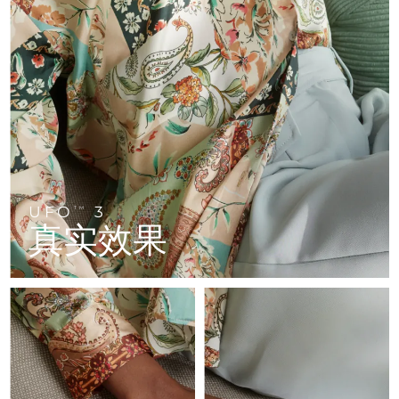
FAQ™ 101
FAQ™ 201
中国
LUNA™ 4 mini
面部提拉护理
预计送达日期
8/8/26
NEW
issa™ 4 smile
UFO™ 3 mini
Clinical anti-aging
LED mask
For young skin, T-zone
Premium anti-aging skincare
哥伦比亚
预计送达日期
8/12/26
Hybrid silicone sonic toothbrush
Red light therapy device for young skin
生发
肌肤年轻化
克罗地亚
预计送达日期
8/8/26
FAQ™ 102
FAQ™ 202
LUNA™ 4 go
BEAR™ 设备
FAQ™ 301
FAQ™ 501
issa™ 4 baby
UFO™ 3 go
Advanced clinical anti-aging
LED mask
For travel or gym bag
All premium facelift devices
NEW
塞浦路斯
预计送达日期
8/9/26
LED hair strengthening scalp massager
Full-Spectrum Red Light Therapy
For ages 0-3
Portable red light therapy
捷克
预计送达日期
8/8/26
FAQ™ 103
FAQ™ 211
LUNA™ 护肤
保健品
FAQ™ Scalp Serum
FAQ™ 502
issa™ Teeth Whitening Set
面膜
Luxurious clinical anti-aging set
Anti-aging neck & décolleté LED mask
UFO
3
Premium cleansers & balm
TM
丹麦
预计送达日期
8/8/26
Scalp recovery probiotic serum
Full-Spectrum Red Light Therapy
真实效果
Dual LED + sonic device & 18% PAP gel
Rejuvenation & hydration
专业治疗
爱沙尼亚
预计送达日期
8/8/26
FAQ™ P1 Primer
FAQ™ 221
LUNA™ 设备
FAQ™护肤品
ISSA™ 设备
UFO™ 设备
Manuka honey primer
Anti-aging LED hand mask
芬兰
FAQ™ Red Light Serum
预计送达日期
8/8/26
All facial cleansing devices
All FAQ™ skincare
All silicone sonic toothbrushes
All deep facial hydration devices
法国
预计送达日期
8/8/26
脱毛
身体护理
FAQ™护肤品
FAQ™护肤品
PEACH™ 2 Pro Max
BEAR™ 2 body
FAQ™产品
FAQ™ skincare
法属波利尼西亚
预计送达日期
8/12/26
All FAQ™ skincare
All FAQ™ skincare