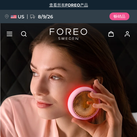
跳
查看所有FOREO产品
转
到
主
要
US
8/9/26
畅销品
内
容
新品
登录
语言
BREAKING NEWS
用户信息
English
Deutsch
Español
我的设备
FAQ™ Pure Beauty-Tech Elixir
Français
Italiano
Português
我的订单
Polski
Svenska
Русский
Türkçe
简体中文
繁體中文
我的地址
issa™ Teeth Whitening Set
我的订阅