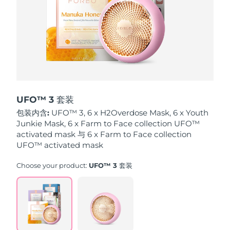
波兰
预计送达日期
8/9/26
葡萄牙
预计送达日期
8/8/26
波多黎各
预计送达日期
8/10/26
卡塔尔
预计送达日期
8/9/26
UFO™ 3 套装
包装内含:
UFO™ 3, 6 x H2Overdose Mask, 6 x Youth
留尼汪
预计送达日期
8/13/26
Junkie Mask, 6 x Farm to Face collection UFO™
activated mask 与 6 x Farm to Face collection
罗马尼亚
UFO™ activated mask
预计送达日期
8/8/26
Choose your product:
UFO™ 3 套装
俄罗斯
预计送达日期
8/16/26
沙特阿拉伯
预计送达日期
8/9/26
新加坡
预计送达日期
8/10/26