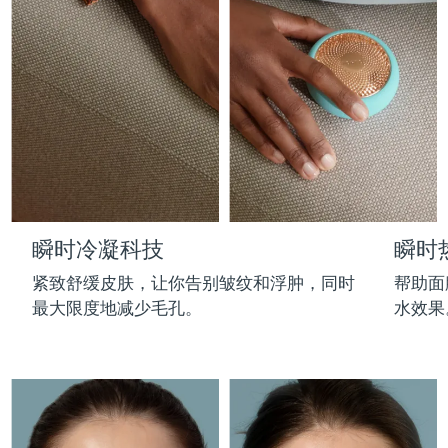
Professional IPL hair removal device
Microcurrent body toning
All hair treatments
All FAQ™ skincare
德国
预计送达日期
8/8/26
FAQ™产品
FAQ™产品
痘肌护理
眼部护理
直布罗陀
PEACH™ 2
LUNA™ 4 body
预计送达日期
8/12/26
FAQ™ products
All anti-aging treatments
All LED treatments
ESPADA™ 2 plus
BEAR™ 2 eyes & lips
IPL hair removal
Massaging body brush
All toning treatments
希腊
预计送达日期
8/8/26
Recurring acne LED therapy
Microcurrent line smoothing device
中国香港特别行政区
预计送达日期
8/9/26
PEACH™ 2 go
SUPERCHARGED™ serum
护发
毛孔护理
ESPADA™ 2
IRIS™ 2
Travel-friendly IPL hair removal
Firming body serum
匈牙利
LUNA™ 4 hair
预计送达日期
8/8/26
KIWI™ derma
Acne treatment device
Rejuvenating eye massager
NEW
瞬时冷凝科技
瞬时
2-in-1 LED scalp massager
Diamond microdermabrasion .
冰岛
预计送达日期
8/9/26
PEACH™ Cooling Prep Gel
紧致舒缓皮肤，让你告别皱纹和浮肿，同时
帮助面
ESPADA™ Blemish Solution
眼部护肤
牙齿美白
Cooling IPL hair removal gel
最大限度地减少毛孔。
水效果
印度尼西亚
预计送达日期
8/6/26
FLIP™ play advanced
KIWI™
Concentrated acne gel
Advanced eye care treatment
issa™ Teeth Whitening Set
LED light hairbrush
Blackhead remover
爱尔兰
预计送达日期
8/8/26
更多的
Dual LED + sonic device & 18% PAP gel
ESPADA™ 设备
眼部护理设备
马恩岛
预计送达日期
8/10/26
LUNA™ Dual-Peptide Scalp
KIWI™ 皮肤护理
All acne treatment devices
All revitalizing eye massagers
Serum
issa™ Teeth Whitening Gel