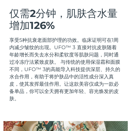
瑞典美肤护理
奥地利
预计送达日期
8/8/26
仅需2分钟，肌肤含水量
增加126%
巴林
预计送达日期
8/9/26
面部清洁
紧致提拉
比利时
预计送达日期
8/8/26
享受5种抗衰老面部护理的功效。临床证明可在1周
LUNA™ 4 套装
BEAR™ 2 套装
内减少皱纹的出现。UFO™ 3 直接对抗皮肤随着
百慕大
预计送达日期
8/14/26
Anti-aging massage
Microcurrent toning
年龄增长而失去水分和柔软度等肌肤问题，同时通
过冷冻疗法紧致皮肤。
与传统的使用保湿霜和面膜
波斯尼亚和黑塞哥维那
预计送达日期
8/11/26
不同，UFO™ 3的高能导入科技提供深层、持久的
补水保湿
口腔护理
LUNA™ 4 Plus
BEAR™ 2 go
水合作用，有助于将护肤品中的活性成分深入真
文莱
预计送达日期
8/13/26
UFO™ 3 套装
issa™ 4
Massage, LED heating
Microcurrent toning on-the-go
皮，使其发挥最佳作用。让这款美容仪成为一款必
FAQ™ 抗老护理
Deep facial hydration
Hybrid silicone sonic toothbrush
备单品，你可以全天拥有更加年轻、容光焕发的皮
保加利亚
预计送达日期
8/8/26
肤。
NEW
LUNA™ 4 Men
BEAR™ 2 eyes & lips
加拿大
预计送达日期
8/12/26
UFO™ 3 LED
issa™ 4 plus
For men, anti-aging massage
Microcurrent line smoothing device
Near-infrared and red light therapy
Smart hybrid silicone sonic toothbrush
智利
预计送达日期
8/12/26
device
抗老
LED治疗