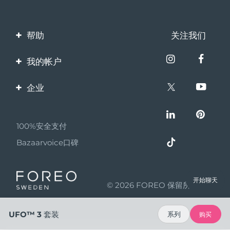
帮助
关注我们
联系我们
我的帐户
订单与运输
产品注册
企业
保修与退换货
客服支持
关于FOREO
常见问题
100%安全支付
伙伴计划
电池信息
Bazaarvoice口碑
联盟新闻
MYSA
开始聊天
© 2026 FOREO 保留所有权利
成为合作伙伴
使用条款
UFO™ 3 套装
系列
购买
隐私保护政策