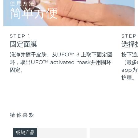
使用方法
简单方便
STEP 1
STEP
固定面膜
选择
洗净并擦干皮肤。从UFO™ 3 上取下固定圆
按下通
环，取出UFO™ activated mask并用圆环
（最多
固定。
app为
护理。
猜你喜欢
畅销产品