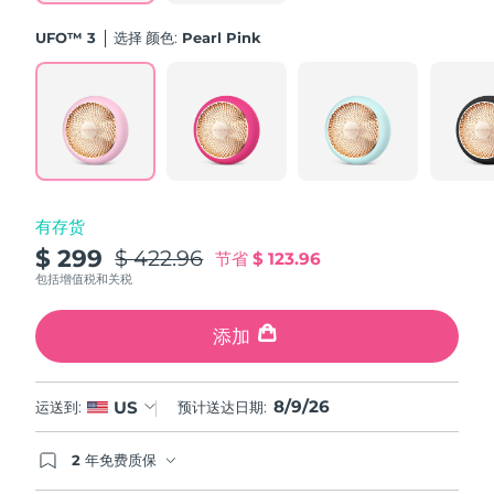
斯洛伐克
预计送达日期
8/8/26
UFO™ 3
选择 颜色:
Pearl Pink
斯洛文尼亚
预计送达日期
8/8/26
南非
预计送达日期
8/16/26
韩国
预计送达日期
8/10/26
有存货
西班牙
预计送达日期
8/8/26
$ 299
$ 422.96
节省
$ 123.96
瑞典
包括增值税和关税
预计送达日期
8/8/26
瑞士
添加
预计送达日期
8/8/26
台湾
预计送达日期
8/13/26
8/9/26
US
运送到:
预计送达日期:
泰国
预计送达日期
8/12/26
2 年免费质保
如果您在2年质保期内发现任何非人为质量问题，
土耳其
预计送达日期
8/9/26