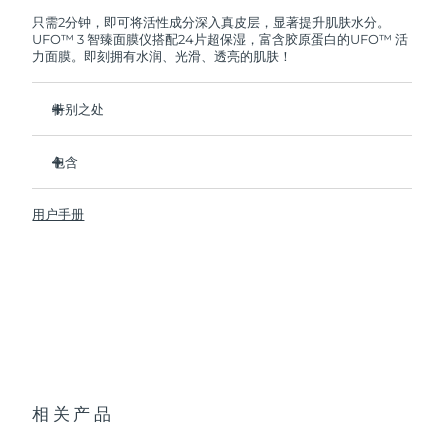
FOREO将免费为您更换产品。
只需2分钟，即可将活性成分深入真皮层，显著提升肌肤水分。
UFO™ 3 智臻面膜仪搭配24片超保湿，富含胶原蛋白的UFO™ 活
阿拉伯联合酋长国
预计送达日期
8/9/26
力面膜。即刻拥有水润、光滑、透亮的肌肤！
英国
预计送达日期
8/8/26
特别之处
美国
预计送达日期
8/9/26
经临床证明，2分钟内肌肤含水量增加126%，比贴片面膜更有
效。
包含
乌兹别克斯坦
预计送达日期
8/13/26
经临床证明，仅需1周即可减少皱纹。
UFO™ 3
集加热、冷却、LED光疗及按摩功能于一体的焕活面膜护理。
用户手册
6 x UFO™ Youth Junkie 2.0 Masks, 6 x UFO™
越南
预计送达日期
8/14/26
深层滋养，锁住水分，舒缓干燥。
H2Overdose 2.0 Masks, 6 x UFO™ Acai Berry Masks & 6 x
UFO™ Manuka Honey Masks
保护皮肤预防初老，使皮肤更光滑、更紧致。
USB 充电线
快速操作指南
基本操作手册
2年质保 (西班牙、葡萄牙、瑞典：3年质保)
相关产品