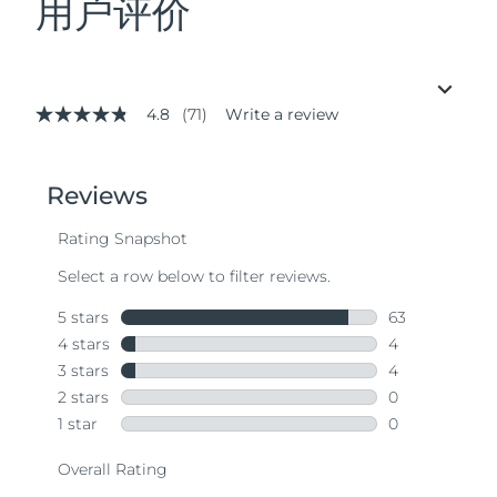
用户评价
4.8
(71)
Write a review
4.8
out
of
5
stars,
average
rating
value.
Read
71
Reviews.
Same
page
link.