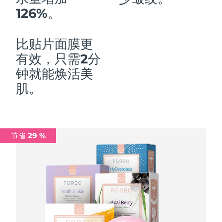
126%。
中国澳门特别行政区
预计送达日期
8/10/26
马来西亚
预计送达日期
8/11/26
比贴片面膜更
有效，只需2分
马耳他
预计送达日期
8/8/26
钟就能焕活美
墨西哥
预计送达日期
8/12/26
肌。
摩纳哥
预计送达日期
8/9/26
荷兰
预计送达日期
8/8/26
节省 29 %
新西兰
预计送达日期
8/8/26
挪威
预计送达日期
8/8/26
阿曼
预计送达日期
8/11/26
菲律宾
预计送达日期
8/11/26