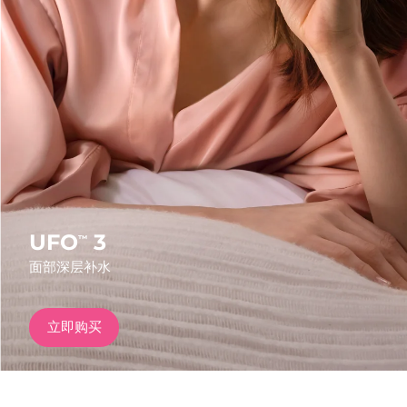
发货国家
美国
预计送达日期
8/9/26
FAQ™ Dual LED Panel
英国
预计送达日期
8/8/26
热门产品
西班牙
预计送达日期
8/8/26
澳大利亚
预计送达日期
8/11/26
法国
预计送达日期
8/8/26
UFO
3
™
特别优惠
畅销产品
面部深层补水
德国
预计送达日期
8/8/26
加拿大
预计送达日期
8/12/26
立即购买
红光疗法
澳大利亚
预计送达日期
8/11/26