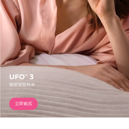
发货国家
美国
预计送达日期
8/9/26
FAQ™ Dual LED Panel
英国
预计送达日期
8/8/26
热门产品
西班牙
预计送达日期
8/8/26
澳大利亚
预计送达日期
8/11/26
法国
预计送达日期
8/8/26
UFO
3
™
特别优惠
畅销产品
面部深层补水
德国
预计送达日期
8/8/26
加拿大
预计送达日期
8/12/26
立即购买
红光疗法
澳大利亚
预计送达日期
8/11/26