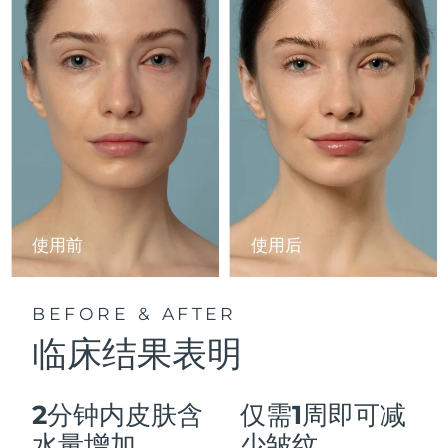
Advanced pore care essentials
以色列
预计送达日期
8/12/26
For healthy hair
18% PAP
护肤品
男士
意大利
预计送达日期
8/8/26
日本
预计送达日期
8/11/26
泽西岛
预计送达日期
8/13/26
全部购买
哈萨克斯坦
预计送达日期
8/10/26
FOREO APP
科威特
预计送达日期
8/8/26
使用前
使用后
关于我们
拉脱维亚
预计送达日期
8/8/26
BEFORE & AFTER
黎巴嫩
预计送达日期
8/9/26
临床结果表明
立陶宛
预计送达日期
8/8/26
2分钟内皮肤含
仅需1周即可减
卢森堡
预计送达日期
8/8/26
水量增加
少皱纹。