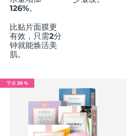
126%。
中国澳门特别行政区
预计送达日期
8/10/26
马来西亚
预计送达日期
8/11/26
比贴片面膜更
有效，只需2分
马耳他
预计送达日期
8/8/26
钟就能焕活美
墨西哥
预计送达日期
8/12/26
肌。
摩纳哥
预计送达日期
8/9/26
荷兰
预计送达日期
8/8/26
节省 29 %
新西兰
预计送达日期
8/8/26
挪威
预计送达日期
8/8/26
阿曼
预计送达日期
8/11/26
菲律宾
预计送达日期
8/11/26