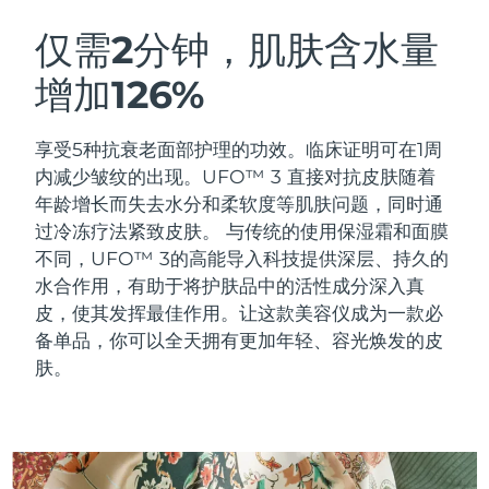
瑞典美肤护理
奥地利
预计送达日期
8/8/26
仅需2分钟，肌肤含水量
增加126%
巴林
预计送达日期
8/9/26
面部清洁
紧致提拉
比利时
预计送达日期
8/8/26
享受5种抗衰老面部护理的功效。临床证明可在1周
LUNA™ 4 套装
BEAR™ 2 套装
内减少皱纹的出现。UFO™ 3 直接对抗皮肤随着
百慕大
预计送达日期
8/14/26
Anti-aging massage
Microcurrent toning
年龄增长而失去水分和柔软度等肌肤问题，同时通
过冷冻疗法紧致皮肤。
与传统的使用保湿霜和面膜
波斯尼亚和黑塞哥维那
预计送达日期
8/11/26
不同，UFO™ 3的高能导入科技提供深层、持久的
补水保湿
口腔护理
LUNA™ 4 Plus
BEAR™ 2 go
水合作用，有助于将护肤品中的活性成分深入真
文莱
预计送达日期
8/13/26
UFO™ 3 套装
issa™ 4
Massage, LED heating
Microcurrent toning on-the-go
皮，使其发挥最佳作用。让这款美容仪成为一款必
FAQ™ 抗老护理
Deep facial hydration
Hybrid silicone sonic toothbrush
备单品，你可以全天拥有更加年轻、容光焕发的皮
保加利亚
预计送达日期
8/8/26
肤。
NEW
LUNA™ 4 Men
BEAR™ 2 eyes & lips
加拿大
预计送达日期
8/12/26
UFO™ 3 LED
issa™ 4 plus
For men, anti-aging massage
Microcurrent line smoothing device
Near-infrared and red light therapy
Smart hybrid silicone sonic toothbrush
智利
预计送达日期
8/12/26
device
抗老
LED治疗