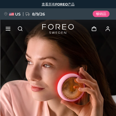
跳
查看所有FOREO产品
转
到
主
要
US
8/9/26
畅销品
内
容
新品
登录
语言
BREAKING NEWS
用户信息
English
Deutsch
Español
我的设备
FAQ™ Pure Beauty-Tech Elixir
Français
Italiano
Português
我的订单
Polski
Svenska
Русский
Türkçe
简体中文
繁體中文
我的地址
issa™ Teeth Whitening Set
我的订阅