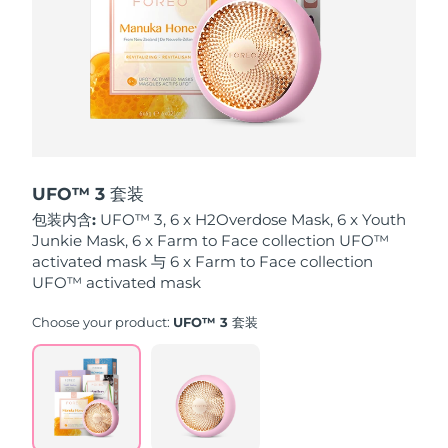
波兰
预计送达日期
8/9/26
葡萄牙
预计送达日期
8/8/26
波多黎各
预计送达日期
8/10/26
卡塔尔
预计送达日期
8/9/26
UFO™ 3 套装
包装内含:
UFO™ 3, 6 x H2Overdose Mask, 6 x Youth
留尼汪
预计送达日期
8/13/26
Junkie Mask, 6 x Farm to Face collection UFO™
activated mask 与 6 x Farm to Face collection
罗马尼亚
UFO™ activated mask
预计送达日期
8/8/26
Choose your product:
UFO™ 3 套装
俄罗斯
预计送达日期
8/16/26
沙特阿拉伯
预计送达日期
8/9/26
新加坡
预计送达日期
8/10/26