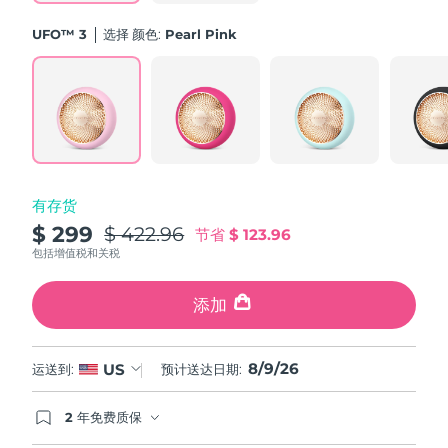
斯洛伐克
预计送达日期
8/8/26
UFO™ 3
选择 颜色:
Pearl Pink
斯洛文尼亚
预计送达日期
8/8/26
南非
预计送达日期
8/16/26
韩国
预计送达日期
8/10/26
有存货
西班牙
预计送达日期
8/8/26
$ 299
$ 422.96
节省
$ 123.96
瑞典
包括增值税和关税
预计送达日期
8/8/26
瑞士
添加
预计送达日期
8/8/26
台湾
预计送达日期
8/13/26
8/9/26
US
运送到:
预计送达日期:
泰国
预计送达日期
8/12/26
2 年免费质保
如果您在2年质保期内发现任何非人为质量问题，
土耳其
预计送达日期
8/9/26