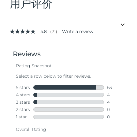
用户评价
4.8
(71)
Write a review
4.8
out
of
5
stars,
average
rating
value.
Read
71
Reviews.
Same
page
link.