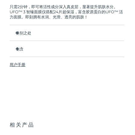
FOREO将免费为您更换产品。
只需2分钟，即可将活性成分深入真皮层，显著提升肌肤水分。
UFO™ 3 智臻面膜仪搭配24片超保湿，富含胶原蛋白的UFO™ 活
阿拉伯联合酋长国
预计送达日期
8/9/26
力面膜。即刻拥有水润、光滑、透亮的肌肤！
英国
预计送达日期
8/8/26
特别之处
美国
预计送达日期
8/9/26
经临床证明，2分钟内肌肤含水量增加126%，比贴片面膜更有
效。
包含
乌兹别克斯坦
预计送达日期
8/13/26
经临床证明，仅需1周即可减少皱纹。
UFO™ 3
集加热、冷却、LED光疗及按摩功能于一体的焕活面膜护理。
用户手册
6 x UFO™ Youth Junkie 2.0 Masks, 6 x UFO™
越南
预计送达日期
8/14/26
深层滋养，锁住水分，舒缓干燥。
H2Overdose 2.0 Masks, 6 x UFO™ Acai Berry Masks & 6 x
UFO™ Manuka Honey Masks
保护皮肤预防初老，使皮肤更光滑、更紧致。
USB 充电线
快速操作指南
基本操作手册
2年质保 (西班牙、葡萄牙、瑞典：3年质保)
相关产品