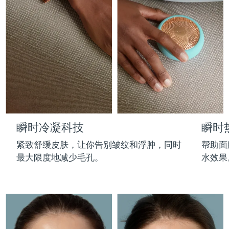
Professional IPL hair removal device
Microcurrent body toning
All hair treatments
All FAQ™ skincare
德国
预计送达日期
8/8/26
FAQ™产品
FAQ™产品
痘肌护理
眼部护理
直布罗陀
PEACH™ 2
LUNA™ 4 body
预计送达日期
8/12/26
FAQ™ products
All anti-aging treatments
All LED treatments
ESPADA™ 2 plus
BEAR™ 2 eyes & lips
IPL hair removal
Massaging body brush
All toning treatments
希腊
预计送达日期
8/8/26
Recurring acne LED therapy
Microcurrent line smoothing device
中国香港特别行政区
预计送达日期
8/9/26
PEACH™ 2 go
SUPERCHARGED™ serum
护发
毛孔护理
ESPADA™ 2
IRIS™ 2
Travel-friendly IPL hair removal
Firming body serum
匈牙利
LUNA™ 4 hair
预计送达日期
8/8/26
KIWI™ derma
Acne treatment device
Rejuvenating eye massager
NEW
瞬时冷凝科技
瞬时
2-in-1 LED scalp massager
Diamond microdermabrasion .
冰岛
预计送达日期
8/9/26
PEACH™ Cooling Prep Gel
紧致舒缓皮肤，让你告别皱纹和浮肿，同时
帮助面
ESPADA™ Blemish Solution
眼部护肤
牙齿美白
Cooling IPL hair removal gel
最大限度地减少毛孔。
水效果
印度尼西亚
预计送达日期
8/6/26
FLIP™ play advanced
KIWI™
Concentrated acne gel
Advanced eye care treatment
issa™ Teeth Whitening Set
LED light hairbrush
Blackhead remover
爱尔兰
预计送达日期
8/8/26
更多的
Dual LED + sonic device & 18% PAP gel
ESPADA™ 设备
眼部护理设备
马恩岛
预计送达日期
8/10/26
LUNA™ Dual-Peptide Scalp
KIWI™ 皮肤护理
All acne treatment devices
All revitalizing eye massagers
Serum
issa™ Teeth Whitening Gel