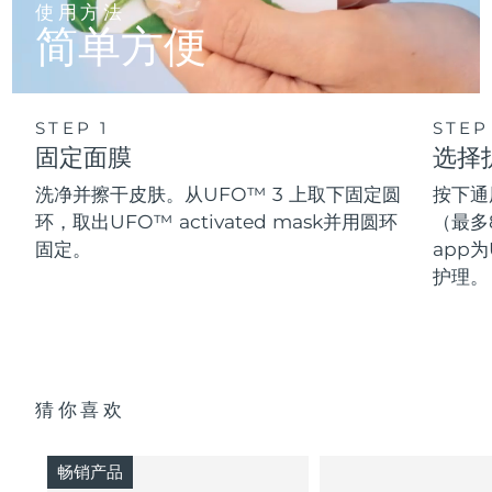
使用方法
简单方便
STEP 1
STEP
固定面膜
选择
洗净并擦干皮肤。从UFO™ 3 上取下固定圆
按下通
环，取出UFO™ activated mask并用圆环
（最多
固定。
app为
护理。
猜你喜欢
畅销产品