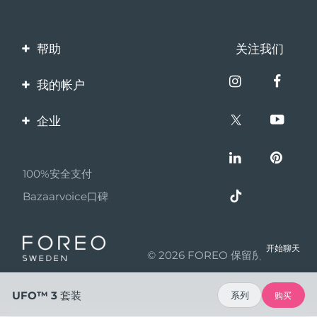
帮助
关注我们
联系我们
我的帐户
订单与运输
产品注册
企业
保修与退换货
客服支持
关于FOREO
常见问题
100%安全支付
伙伴计划
电池信息
Bazaarvoice口碑
联盟新闻
MYSA
开始聊天
© 2026 FOREO 保留所有权利
成为合作伙伴
使用条款
UFO™ 3 套装
系列
购买
隐私保护政策