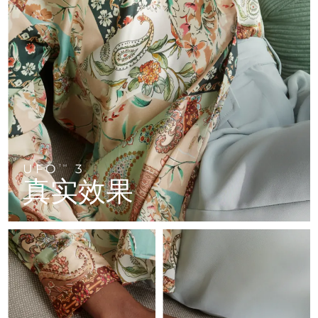
FAQ™ 101
FAQ™ 201
中国
LUNA™ 4 mini
面部提拉护理
预计送达日期
8/8/26
NEW
issa™ 4 smile
UFO™ 3 mini
Clinical anti-aging
LED mask
For young skin, T-zone
Premium anti-aging skincare
哥伦比亚
预计送达日期
8/12/26
Hybrid silicone sonic toothbrush
Red light therapy device for young skin
生发
肌肤年轻化
克罗地亚
预计送达日期
8/8/26
FAQ™ 102
FAQ™ 202
LUNA™ 4 go
BEAR™ 设备
FAQ™ 301
FAQ™ 501
issa™ 4 baby
UFO™ 3 go
Advanced clinical anti-aging
LED mask
For travel or gym bag
All premium facelift devices
NEW
塞浦路斯
预计送达日期
8/9/26
LED hair strengthening scalp massager
Full-Spectrum Red Light Therapy
For ages 0-3
Portable red light therapy
捷克
预计送达日期
8/8/26
FAQ™ 103
FAQ™ 211
LUNA™ 护肤
保健品
FAQ™ Scalp Serum
FAQ™ 502
issa™ Teeth Whitening Set
面膜
Luxurious clinical anti-aging set
Anti-aging neck & décolleté LED mask
UFO
3
Premium cleansers & balm
TM
丹麦
预计送达日期
8/8/26
Scalp recovery probiotic serum
Full-Spectrum Red Light Therapy
真实效果
Dual LED + sonic device & 18% PAP gel
Rejuvenation & hydration
专业治疗
爱沙尼亚
预计送达日期
8/8/26
FAQ™ P1 Primer
FAQ™ 221
LUNA™ 设备
FAQ™护肤品
ISSA™ 设备
UFO™ 设备
Manuka honey primer
Anti-aging LED hand mask
芬兰
FAQ™ Red Light Serum
预计送达日期
8/8/26
All facial cleansing devices
All FAQ™ skincare
All silicone sonic toothbrushes
All deep facial hydration devices
法国
预计送达日期
8/8/26
脱毛
身体护理
FAQ™护肤品
FAQ™护肤品
PEACH™ 2 Pro Max
BEAR™ 2 body
FAQ™产品
FAQ™ skincare
法属波利尼西亚
预计送达日期
8/12/26
All FAQ™ skincare
All FAQ™ skincare