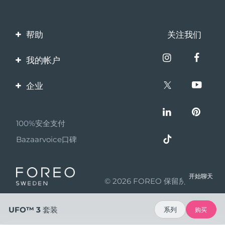
帮助
关注我们
联系我们
我的帐户
订单与运输
产品注册
企业
保修与退换货
客服支持
关于FOREO
常见问题
100%安全支付
伙伴计划
电池信息
Bazaarvoice口碑
联盟新闻
MYSA
开始聊天
© 2026 FOREO 保留所有权利
成为合作伙伴
使用条款
UFO™ 3 套装
系列
购买
隐私保护政策