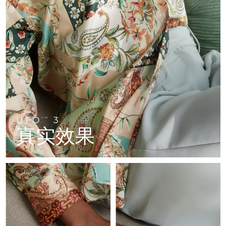
FAQ™ 101
FAQ™ 201
中国
LUNA™ 4 mini
面部提拉护理
预计送达日期
8/9/26
NEW
issa™ 4 smile
UFO™ 3 mini
Clinical anti-aging
LED mask
For young skin, T-zone
Premium anti-aging skincare
哥伦比亚
预计送达日期
8/13/26
Hybrid silicone sonic toothbrush
Red light therapy device for young skin
生发
肌肤年轻化
克罗地亚
预计送达日期
8/9/26
FAQ™ 102
FAQ™ 202
LUNA™ 4 go
BEAR™ 设备
FAQ™ 301
FAQ™ 501
issa™ 4 baby
UFO™ 3 go
Advanced clinical anti-aging
LED mask
For travel or gym bag
All premium facelift devices
NEW
塞浦路斯
预计送达日期
8/10/26
LED hair strengthening scalp massager
Full-Spectrum Red Light Therapy
For ages 0-3
Portable red light therapy
捷克
预计送达日期
8/9/26
FAQ™ 103
FAQ™ 211
LUNA™ 护肤
保健品
FAQ™ Scalp Serum
FAQ™ 502
issa™ Teeth Whitening Set
面膜
Luxurious clinical anti-aging set
Anti-aging neck & décolleté LED mask
UFO
3
Premium cleansers & balm
TM
丹麦
预计送达日期
8/9/26
Scalp recovery probiotic serum
Full-Spectrum Red Light Therapy
真实效果
Dual LED + sonic device & 18% PAP gel
Rejuvenation & hydration
专业治疗
爱沙尼亚
预计送达日期
8/9/26
FAQ™ P1 Primer
FAQ™ 221
LUNA™ 设备
FAQ™护肤品
ISSA™ 设备
UFO™ 设备
Manuka honey primer
Anti-aging LED hand mask
芬兰
FAQ™ Red Light Serum
预计送达日期
8/9/26
All facial cleansing devices
All FAQ™ skincare
All silicone sonic toothbrushes
All deep facial hydration devices
法国
预计送达日期
8/9/26
脱毛
身体护理
FAQ™护肤品
FAQ™护肤品
PEACH™ 2 Pro Max
BEAR™ 2 body
FAQ™产品
FAQ™ skincare
法属波利尼西亚
预计送达日期
8/13/26
All FAQ™ skincare
All FAQ™ skincare