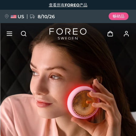
跳
查看所有FOREO产品
转
到
主
要
US
8/10/26
畅销品
内
容
新品
登录
语言
BREAKING NEWS
用户信息
English
Deutsch
Español
我的设备
FAQ™ Pure Beauty-Tech Elixir
Français
Italiano
Português
我的订单
Polski
Svenska
Русский
Türkçe
简体中文
繁體中文
我的地址
issa™ Teeth Whitening Set
我的订阅