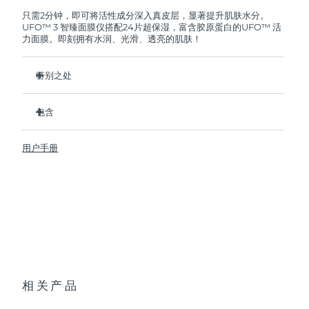
FOREO将免费为您更换产品。
只需2分钟，即可将活性成分深入真皮层，显著提升肌肤水分。
UFO™ 3 智臻面膜仪搭配24片超保湿，富含胶原蛋白的UFO™ 活
阿拉伯联合酋长国
预计送达日期
8/10/26
力面膜。即刻拥有水润、光滑、透亮的肌肤！
英国
预计送达日期
8/9/26
特别之处
美国
预计送达日期
8/10/26
经临床证明，2分钟内肌肤含水量增加126%，比贴片面膜更有
效。
包含
乌兹别克斯坦
预计送达日期
8/14/26
经临床证明，仅需1周即可减少皱纹。
UFO™ 3
集加热、冷却、LED光疗及按摩功能于一体的焕活面膜护理。
用户手册
6 x UFO™ Youth Junkie 2.0 Masks, 6 x UFO™
越南
预计送达日期
8/15/26
深层滋养，锁住水分，舒缓干燥。
H2Overdose 2.0 Masks, 6 x UFO™ Acai Berry Masks & 6 x
UFO™ Manuka Honey Masks
保护皮肤预防初老，使皮肤更光滑、更紧致。
USB 充电线
快速操作指南
基本操作手册
2年质保 (西班牙、葡萄牙、瑞典：3年质保)
相关产品