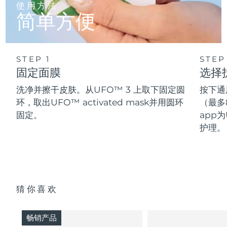
使用方法
简单方便
STEP 1
STEP
固定面膜
选择
洗净并擦干皮肤。从UFO™ 3 上取下固定圆
按下通
环，取出UFO™ activated mask并用圆环
（最多
固定。
app为
护理。
猜你喜欢
畅销产品