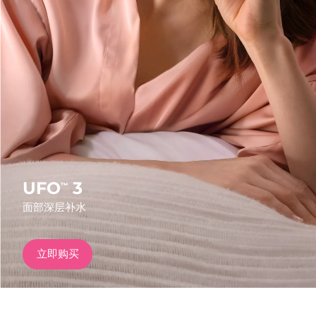
发货国家
美国
预计送达日期
8/10/26
FAQ™ Dual LED Panel
英国
预计送达日期
8/9/26
热门产品
西班牙
预计送达日期
8/9/26
澳大利亚
预计送达日期
8/12/26
法国
预计送达日期
8/9/26
UFO
3
™
特别优惠
畅销产品
面部深层补水
德国
预计送达日期
8/9/26
加拿大
预计送达日期
8/13/26
立即购买
红光疗法
澳大利亚
预计送达日期
8/12/26