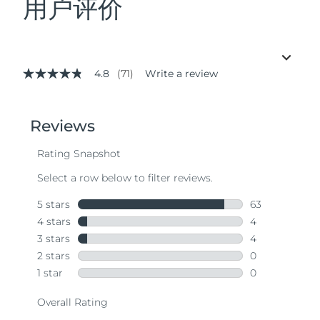
用户评价
4.8
(71)
Write a review
4.8
out
of
5
stars,
average
rating
value.
Read
71
Reviews.
Same
page
link.