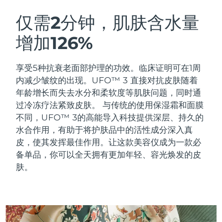
瑞典美肤护理
奥地利
预计送达日期
8/9/26
仅需2分钟，肌肤含水量
增加126%
巴林
预计送达日期
8/10/26
面部清洁
紧致提拉
比利时
预计送达日期
8/9/26
享受5种抗衰老面部护理的功效。临床证明可在1周
LUNA™ 4 套装
BEAR™ 2 套装
内减少皱纹的出现。UFO™ 3 直接对抗皮肤随着
百慕大
预计送达日期
8/15/26
Anti-aging massage
Microcurrent toning
年龄增长而失去水分和柔软度等肌肤问题，同时通
过冷冻疗法紧致皮肤。
与传统的使用保湿霜和面膜
波斯尼亚和黑塞哥维那
预计送达日期
8/12/26
不同，UFO™ 3的高能导入科技提供深层、持久的
补水保湿
口腔护理
LUNA™ 4 Plus
BEAR™ 2 go
水合作用，有助于将护肤品中的活性成分深入真
文莱
预计送达日期
8/14/26
UFO™ 3 套装
issa™ 4
Massage, LED heating
Microcurrent toning on-the-go
皮，使其发挥最佳作用。让这款美容仪成为一款必
FAQ™ 抗老护理
Deep facial hydration
Hybrid silicone sonic toothbrush
备单品，你可以全天拥有更加年轻、容光焕发的皮
保加利亚
预计送达日期
8/9/26
肤。
NEW
LUNA™ 4 Men
BEAR™ 2 eyes & lips
加拿大
预计送达日期
8/13/26
UFO™ 3 LED
issa™ 4 plus
For men, anti-aging massage
Microcurrent line smoothing device
Near-infrared and red light therapy
Smart hybrid silicone sonic toothbrush
智利
预计送达日期
8/13/26
device
抗老
LED治疗