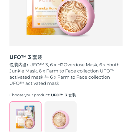
波兰
预计送达日期
8/10/26
葡萄牙
预计送达日期
8/9/26
波多黎各
预计送达日期
8/11/26
卡塔尔
预计送达日期
8/10/26
UFO™ 3 套装
包装内含:
UFO™ 3, 6 x H2Overdose Mask, 6 x Youth
留尼汪
预计送达日期
8/14/26
Junkie Mask, 6 x Farm to Face collection UFO™
activated mask 与 6 x Farm to Face collection
罗马尼亚
UFO™ activated mask
预计送达日期
8/9/26
Choose your product:
UFO™ 3 套装
俄罗斯
预计送达日期
8/17/26
沙特阿拉伯
预计送达日期
8/10/26
新加坡
预计送达日期
8/11/26