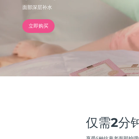
面部深层补水
issa™ Teeth Whitening Set
立即购买
FAQ™ Dual LED Panel
热门产品
特别优惠
畅销产品
仅需2分
享受5种抗衰老面部护理