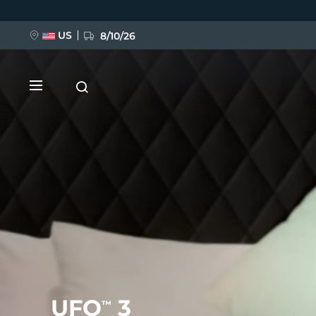
跳
转
到
主
US
8/10/26
要
内
容
新品
BREAKING NEWS
FAQ™ Pure Beauty-Tech Elixir
UFO
3
™