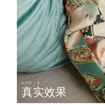
Near-infrared and red light therapy device
Smart hybrid silicone sonic toothbrush
抗老
LED治疗
LUNA™ 4 mini
面部提拉护理
FAQ™ 101
FAQ™ 201
UFO™ 3 mini
issa™ 4 smile
For young skin, T-zone
Premium anti-aging skincare
NEW
Clinical anti-aging
LED mask
Red light therapy device for young skin
Hybrid silicone sonic toothbrush
生发
LUNA™ 4 go
BEAR™ 设备
肌肤年轻化
FAQ™ 102
FAQ™ 202
UFO™ 3 go
issa™ 4 baby
For travel or gym bag
All premium facelift devices
FAQ™ 301
FAQ™ 501
Advanced clinical anti-aging
LED mask
Portable red light therapy
For ages 0-3
NEW
LED hair strengthening scalp massager
Full-Spectrum Red Light Therapy
LUNA™ 护肤
FAQ™ 103
FAQ™ 211
保健品
面膜
issa™ Teeth Whitening Set
Premium cleansers & balm
FAQ™ Scalp Serum
FAQ™ 502
Luxurious clinical anti-aging set
Anti-aging neck & décolleté LED mask
Rejuvenation & hydration
Dual LED + sonic device & 18% PAP gel
Scalp recovery probiotic serum
Full-Spectrum Red Light Therapy
LUNA™ 设备
专业治疗
UFO
3
TM
FAQ™ P1 Primer
FAQ™ 221
UFO™ 设备
ISSA™ 设备
All facial cleansing devices
真实效果
FAQ™护肤品
Manuka honey primer
Anti-aging LED hand mask
FAQ™ Red Light Serum
All deep facial hydration devices
All silicone sonic toothbrushes
All FAQ™ skincare