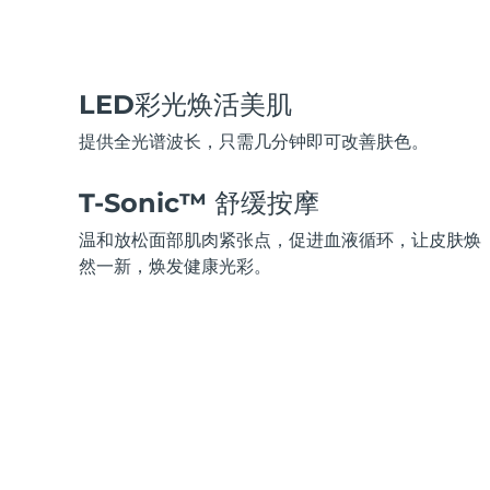
脱毛
FAQ™护肤品
身体护理
FAQ™护肤品
FAQ™产品
FAQ™ skincare
All FAQ™ skincare
All FAQ™ skincare
PEACH™ 2 Pro Max
BEAR™ 2 body
All hair treatments
All FAQ™ skincare
Professional IPL hair removal device
Microcurrent body toning
LED彩光焕活美肌
FAQ™产品
FAQ™产品
痘肌护理
FAQ™ products
眼部护理
All anti-aging treatments
All LED treatments
提供全光谱波长，只需几分钟即可改善肤色。
PEACH™ 2
LUNA™ 4 body
All toning treatments
ESPADA™ 2 plus
BEAR™ 2 eyes & lips
IPL hair removal
Massaging body brush
Recurring acne LED therapy
Microcurrent line smoothing device
T-Sonic™ 舒缓按摩
温和放松面部肌肉紧张点，促进血液循环，让皮肤焕
PEACH™ 2 go
SUPERCHARGED™ serum
护发
毛孔护理
然一新，焕发健康光彩。
ESPADA™ 2
IRIS™ 2
Travel-friendly IPL hair removal
Firming body serum
LUNA™ 4 hair
KIWI™ derma
Acne treatment device
Rejuvenating eye massager
NEW
2-in-1 LED scalp massager
Diamond microdermabrasion .
PEACH™ Cooling Prep Gel
ESPADA™ Blemish Solution
眼部护肤
牙齿美白
Cooling IPL hair removal gel
FLIP™ play advanced
KIWI™
Concentrated acne gel
Advanced eye care treatment
issa™ Teeth Whitening Set
LED light hairbrush
Blackhead remover
Dual LED + sonic device & 18% PAP gel
更多的
ESPADA™ 设备
眼部护理设备
LUNA™ Dual-Peptide Scalp