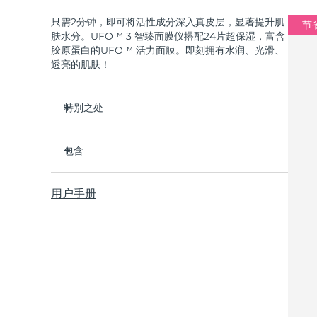
只需2分钟，即可将活性成分深入真皮层，显著提升肌
节省
肤水分。UFO™ 3 智臻面膜仪搭配24片超保湿，富含
胶原蛋白的UFO™ 活力面膜。即刻拥有水润、光滑、
透亮的肌肤！
特别之处
经临床证明，2分钟内肌肤含水量增加126%，比贴
片面膜更有效。
包含
经临床证明，仅需1周即可减少皱纹。
UFO™ 3
集加热、冷却、LED光疗及按摩功能于一体的焕活
用户手册
6 x UFO™ Youth Junkie 2.0 Masks, 6 x UFO™
面膜护理。
H2Overdose 2.0 Masks, 6 x UFO™ Acai Berry
深层滋养，锁住水分，舒缓干燥。
Masks & 6 x UFO™ Manuka Honey Masks
保护皮肤预防初老，使皮肤更光滑、更紧致。
USB 充电线
快速操作指南
基本操作手册
2年质保 (西班牙、葡萄牙、瑞典：3年质保)