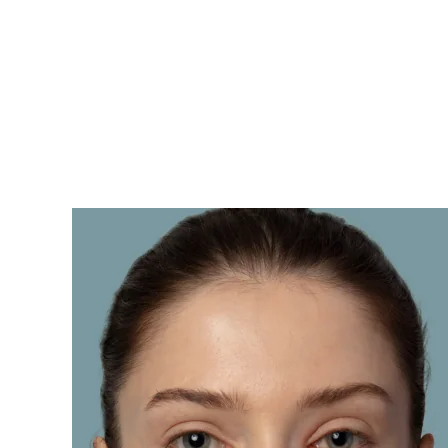
KIWI™ 皮肤护理
All acne treatment devices
All revitalizing eye massagers
Serum
issa™ Teeth Whitening Gel
Advanced pore care essentials
For healthy hair
18% PAP
护肤品
男士
全部购买
FOREO APP
关于我们