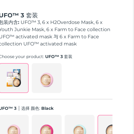
UFO™ 3 套装
包装内含:
UFO™ 3, 6 x H2Overdose Mask, 6 x
Youth Junkie Mask, 6 x Farm to Face collection
UFO™ activated mask 与 6 x Farm to Face
collection UFO™ activated mask
Choose your product:
UFO™ 3 套装
UFO™ 3
选择 颜色:
Black