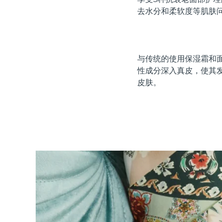
红光疗法
去水分和柔软度等肌肤
瑞典美肤护理
与传统的使用保湿霜和面
性成分深入真皮，使其
皮肤。
面部清洁
紧致提拉
LUNA™ 4 套装
BEAR™ 2 套装
Anti-aging massage
Microcurrent toning
补水保湿
口腔护理
LUNA™ 4 Plus
BEAR™ 2 go
UFO™ 3 套装
issa™ 4
Massage, LED heating
Microcurrent toning on-the-go
Deep facial hydration
Hybrid silicone sonic toothbrush
FAQ™ 抗老护理
LUNA™ 4 Men
BEAR™ 2 eyes & lips
NEW
UFO™ 3 LED
issa™ 4 plus
For men, anti-aging massage
Microcurrent line smoothing device