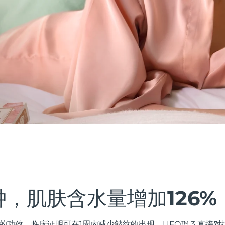
钟，肌肤含水量增加126%
的功效。临床证明可在1周内减少皱纹的出现。UFO™ 3 直接