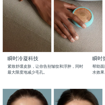
Professional IPL hair removal device
Microcurrent body toning
All hair treatments
All FAQ™ skincare
德国
预计送达日期
৮/৮/২৬
FAQ™产品
FAQ™产品
痘肌护理
眼部护理
直布罗陀
PEACH™ 2
LUNA™ 4 body
预计送达日期
১২/৮/২৬
FAQ™ products
All anti-aging treatments
All LED treatments
ESPADA™ 2 plus
BEAR™ 2 eyes & lips
IPL hair removal
Massaging body brush
All toning treatments
希腊
预计送达日期
৮/৮/২৬
Recurring acne LED therapy
Microcurrent line smoothing device
中国香港特别行政区
预计送达日期
৯/৮/২৬
PEACH™ 2 go
SUPERCHARGED™ serum
护发
毛孔护理
ESPADA™ 2
IRIS™ 2
Travel-friendly IPL hair removal
Firming body serum
匈牙利
LUNA™ 4 hair
预计送达日期
৮/৮/২৬
KIWI™ derma
Acne treatment device
Rejuvenating eye massager
NEW
瞬时冷凝科技
瞬时
2-in-1 LED scalp massager
Diamond microdermabrasion .
冰岛
预计送达日期
৯/৮/২৬
PEACH™ Cooling Prep Gel
紧致舒缓皮肤，让你告别皱纹和浮肿，同时
帮助面
ESPADA™ Blemish Solution
眼部护肤
牙齿美白
Cooling IPL hair removal gel
最大限度地减少毛孔。
水效果
印度尼西亚
预计送达日期
৬/৮/২৬
FLIP™ play advanced
KIWI™
Concentrated acne gel
Advanced eye care treatment
issa™ Teeth Whitening Set
LED light hairbrush
Blackhead remover
爱尔兰
预计送达日期
৮/৮/২৬
更多的
Dual LED + sonic device & 18% PAP gel
ESPADA™ 设备
眼部护理设备
马恩岛
预计送达日期
১০/৮/২৬
LUNA™ Dual-Peptide Scalp
KIWI™ 皮肤护理
All acne treatment devices
All revitalizing eye massagers
Serum
issa™ Teeth Whitening Gel