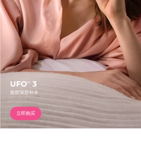
发货国家
美国
预计送达日期
৯/৮/২৬
FAQ™ Dual LED Panel
英国
预计送达日期
৮/৮/২৬
热门产品
西班牙
预计送达日期
৮/৮/২৬
澳大利亚
预计送达日期
১১/৮/২৬
法国
预计送达日期
৮/৮/২৬
UFO
3
™
特别优惠
畅销产品
面部深层补水
德国
预计送达日期
৮/৮/২৬
加拿大
预计送达日期
১২/৮/২৬
立即购买
红光疗法
澳大利亚
预计送达日期
১১/৮/২৬