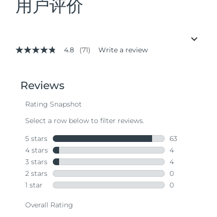
用户评价
4.8
(71)
Write a review
4.8
out
of
5
stars,
average
rating
value.
Read
71
Reviews.
Same
page
link.