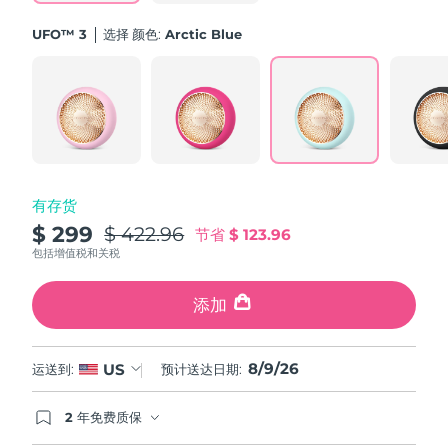
斯洛伐克
预计送达日期
৮/৮/২৬
UFO™ 3
选择 颜色:
Arctic Blue
斯洛文尼亚
预计送达日期
৮/৮/২৬
南非
预计送达日期
১৬/৮/২৬
韩国
预计送达日期
১০/৮/২৬
有存货
西班牙
预计送达日期
৮/৮/২৬
$ 299
$ 422.96
节省
$ 123.96
瑞典
包括增值税和关税
预计送达日期
৮/৮/২৬
瑞士
添加
预计送达日期
৮/৮/২৬
台湾
预计送达日期
১৩/৮/২৬
8/9/26
US
运送到:
预计送达日期:
泰国
预计送达日期
১২/৮/২৬
2 年免费质保
如果您在2年质保期内发现任何非人为质量问题，
土耳其
预计送达日期
৯/৮/২৬