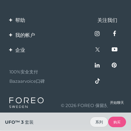
帮助
关注我们
联系我们
我的帐户
订单与运输
产品注册
企业
保修与退换货
客服支持
关于FOREO
常见问题
100%安全支付
伙伴计划
电池信息
Bazaarvoice口碑
联盟新闻
MYSA
开始聊天
© 2026 FOREO 保留所有权利
成为合作伙伴
使用条款
UFO™ 3 套装
系列
购买
隐私保护政策