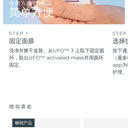
使用方法
简单方便
STEP 1
STEP
固定面膜
选择
洗净并擦干皮肤。从UFO™ 3 上取下固定圆
按下通
环，取出UFO™ activated mask并用圆环
（最多
固定。
app为
护理。
猜你喜欢
畅销产品