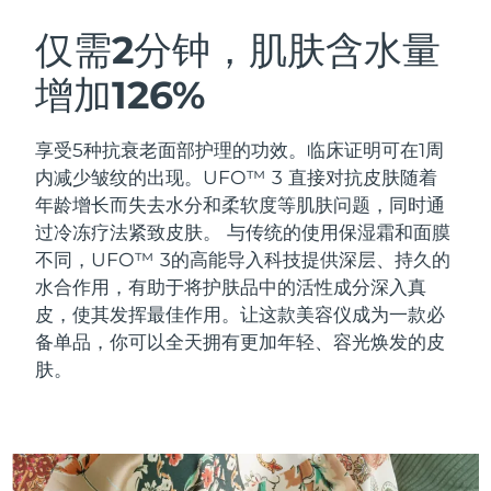
瑞典美肤护理
奥地利
预计送达日期
৮/৮/২৬
仅需2分钟，肌肤含水量
增加126%
巴林
预计送达日期
৯/৮/২৬
面部清洁
紧致提拉
比利时
预计送达日期
৮/৮/২৬
享受5种抗衰老面部护理的功效。临床证明可在1周
LUNA™ 4 套装
BEAR™ 2 套装
内减少皱纹的出现。UFO™ 3 直接对抗皮肤随着
百慕大
预计送达日期
১৪/৮/২৬
Anti-aging massage
Microcurrent toning
年龄增长而失去水分和柔软度等肌肤问题，同时通
过冷冻疗法紧致皮肤。
与传统的使用保湿霜和面膜
波斯尼亚和黑塞哥维那
预计送达日期
১১/৮/২৬
不同，UFO™ 3的高能导入科技提供深层、持久的
补水保湿
口腔护理
LUNA™ 4 Plus
BEAR™ 2 go
水合作用，有助于将护肤品中的活性成分深入真
文莱
预计送达日期
১৩/৮/২৬
UFO™ 3 套装
issa™ 4
Massage, LED heating
Microcurrent toning on-the-go
皮，使其发挥最佳作用。让这款美容仪成为一款必
FAQ™ 抗老护理
Deep facial hydration
Hybrid silicone sonic toothbrush
备单品，你可以全天拥有更加年轻、容光焕发的皮
保加利亚
预计送达日期
৮/৮/২৬
肤。
NEW
LUNA™ 4 Men
BEAR™ 2 eyes & lips
加拿大
预计送达日期
১২/৮/২৬
UFO™ 3 LED
issa™ 4 plus
For men, anti-aging massage
Microcurrent line smoothing device
Near-infrared and red light therapy
Smart hybrid silicone sonic toothbrush
智利
预计送达日期
১২/৮/২৬
device
抗老
LED治疗