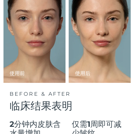
Advanced pore care essentials
以色列
预计送达日期
১২/৮/২৬
For healthy hair
18% PAP
护肤品
男士
意大利
预计送达日期
৮/৮/২৬
日本
预计送达日期
১১/৮/২৬
泽西岛
预计送达日期
১৩/৮/২৬
全部购买
哈萨克斯坦
预计送达日期
১০/৮/২৬
FOREO APP
科威特
预计送达日期
৮/৮/২৬
使用前
使用后
关于我们
拉脱维亚
预计送达日期
৮/৮/২৬
BEFORE & AFTER
黎巴嫩
预计送达日期
৯/৮/২৬
临床结果表明
立陶宛
预计送达日期
৮/৮/২৬
2分钟内皮肤含
仅需1周即可减
卢森堡
预计送达日期
৮/৮/২৬
水量增加
少皱纹。