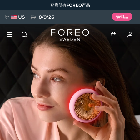
跳
查看所有FOREO产品
转
到
主
要
US
8/9/26
畅销品
内
容
新品
登录
语言
BREAKING NEWS
用户信息
English
Deutsch
Español
我的设备
FAQ™ Pure Beauty-Tech Elixir
Français
Italiano
Português
我的订单
Polski
Svenska
Русский
Türkçe
简体中文
繁體中文
我的地址
issa™ Teeth Whitening Set
我的订阅