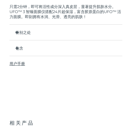
FOREO将免费为您更换产品。
只需2分钟，即可将活性成分深入真皮层，显著提升肌肤水分。
UFO™ 3 智臻面膜仪搭配24片超保湿，富含胶原蛋白的UFO™ 活
阿拉伯联合酋长国
预计送达日期
৯/৮/২৬
力面膜。即刻拥有水润、光滑、透亮的肌肤！
英国
预计送达日期
৮/৮/২৬
特别之处
美国
预计送达日期
৯/৮/২৬
经临床证明，2分钟内肌肤含水量增加126%，比贴片面膜更有
效。
包含
乌兹别克斯坦
预计送达日期
১৩/৮/২৬
经临床证明，仅需1周即可减少皱纹。
UFO™ 3
集加热、冷却、LED光疗及按摩功能于一体的焕活面膜护理。
用户手册
6 x UFO™ Youth Junkie 2.0 Masks, 6 x UFO™
越南
预计送达日期
১৪/৮/২৬
深层滋养，锁住水分，舒缓干燥。
H2Overdose 2.0 Masks, 6 x UFO™ Acai Berry Masks & 6 x
UFO™ Manuka Honey Masks
保护皮肤预防初老，使皮肤更光滑、更紧致。
USB 充电线
快速操作指南
基本操作手册
2年质保 (西班牙、葡萄牙、瑞典：3年质保)
相关产品