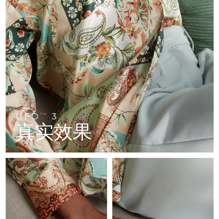
FAQ™ 101
FAQ™ 201
中国
LUNA™ 4 mini
面部提拉护理
预计送达日期
৮/৮/২৬
NEW
issa™ 4 smile
UFO™ 3 mini
Clinical anti-aging
LED mask
For young skin, T-zone
Premium anti-aging skincare
哥伦比亚
预计送达日期
১২/৮/২৬
Hybrid silicone sonic toothbrush
Red light therapy device for young skin
生发
肌肤年轻化
克罗地亚
预计送达日期
৮/৮/২৬
FAQ™ 102
FAQ™ 202
LUNA™ 4 go
BEAR™ 设备
FAQ™ 301
FAQ™ 501
issa™ 4 baby
UFO™ 3 go
Advanced clinical anti-aging
LED mask
For travel or gym bag
All premium facelift devices
NEW
塞浦路斯
预计送达日期
৯/৮/২৬
LED hair strengthening scalp massager
Full-Spectrum Red Light Therapy
For ages 0-3
Portable red light therapy
捷克
预计送达日期
৮/৮/২৬
FAQ™ 103
FAQ™ 211
LUNA™ 护肤
保健品
FAQ™ Scalp Serum
FAQ™ 502
issa™ Teeth Whitening Set
面膜
Luxurious clinical anti-aging set
Anti-aging neck & décolleté LED mask
UFO
3
Premium cleansers & balm
TM
丹麦
预计送达日期
৮/৮/২৬
Scalp recovery probiotic serum
Full-Spectrum Red Light Therapy
真实效果
Dual LED + sonic device & 18% PAP gel
Rejuvenation & hydration
专业治疗
爱沙尼亚
预计送达日期
৮/৮/২৬
FAQ™ P1 Primer
FAQ™ 221
LUNA™ 设备
FAQ™护肤品
ISSA™ 设备
UFO™ 设备
Manuka honey primer
Anti-aging LED hand mask
芬兰
FAQ™ Red Light Serum
预计送达日期
৮/৮/২৬
All facial cleansing devices
All FAQ™ skincare
All silicone sonic toothbrushes
All deep facial hydration devices
法国
预计送达日期
৮/৮/২৬
脱毛
身体护理
FAQ™护肤品
FAQ™护肤品
PEACH™ 2 Pro Max
BEAR™ 2 body
FAQ™产品
FAQ™ skincare
法属波利尼西亚
预计送达日期
১২/৮/২৬
All FAQ™ skincare
All FAQ™ skincare