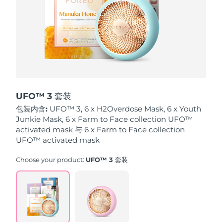
波兰
预计送达日期
৯/৮/২৬
葡萄牙
预计送达日期
৮/৮/২৬
波多黎各
预计送达日期
১০/৮/২৬
卡塔尔
预计送达日期
৯/৮/২৬
UFO™ 3 套装
包装内含:
UFO™ 3, 6 x H2Overdose Mask, 6 x Youth
留尼汪
预计送达日期
১৩/৮/২৬
Junkie Mask, 6 x Farm to Face collection UFO™
activated mask 与 6 x Farm to Face collection
罗马尼亚
UFO™ activated mask
预计送达日期
৮/৮/২৬
Choose your product:
UFO™ 3 套装
俄罗斯
预计送达日期
১৬/৮/২৬
沙特阿拉伯
预计送达日期
৯/৮/২৬
新加坡
预计送达日期
১০/৮/২৬