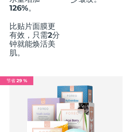
126%。
中国澳门特别行政区
预计送达日期
১০/৮/২৬
马来西亚
预计送达日期
১১/৮/২৬
比贴片面膜更
有效，只需2分
马耳他
预计送达日期
৮/৮/২৬
钟就能焕活美
墨西哥
预计送达日期
১২/৮/২৬
肌。
摩纳哥
预计送达日期
৯/৮/২৬
荷兰
预计送达日期
৮/৮/২৬
节省 29 %
新西兰
预计送达日期
৮/৮/২৬
挪威
预计送达日期
৮/৮/২৬
阿曼
预计送达日期
১১/৮/২৬
菲律宾
预计送达日期
১১/৮/২৬