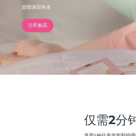
面部深层补水
issa™ Teeth Whitening Set
立即购买
FAQ™ Dual LED Panel
热门产品
特别优惠
畅销产品
仅需2分
享受5种抗衰老面部护理