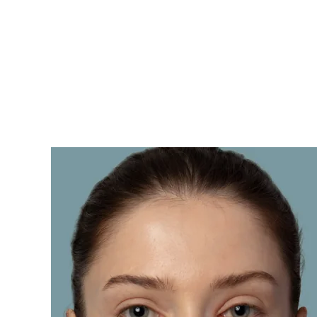
KIWI™ 皮肤护理
All acne treatment devices
All revitalizing eye massagers
Serum
issa™ Teeth Whitening Gel
Advanced pore care essentials
For healthy hair
18% PAP
护肤品
男士
全部购买
FOREO APP
关于我们