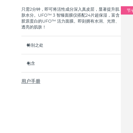
只需2分钟，即可将活性成分深入真皮层，显著提升肌
节省
肤水分。UFO™ 3 智臻面膜仪搭配24片超保湿，富含
胶原蛋白的UFO™ 活力面膜。即刻拥有水润、光滑、
透亮的肌肤！
特别之处
经临床证明，2分钟内肌肤含水量增加126%，比贴
片面膜更有效。
包含
经临床证明，仅需1周即可减少皱纹。
UFO™ 3
集加热、冷却、LED光疗及按摩功能于一体的焕活
用户手册
6 x UFO™ Youth Junkie 2.0 Masks, 6 x UFO™
面膜护理。
H2Overdose 2.0 Masks, 6 x UFO™ Acai Berry
深层滋养，锁住水分，舒缓干燥。
Masks & 6 x UFO™ Manuka Honey Masks
保护皮肤预防初老，使皮肤更光滑、更紧致。
USB 充电线
快速操作指南
基本操作手册
2年质保 (西班牙、葡萄牙、瑞典：3年质保)