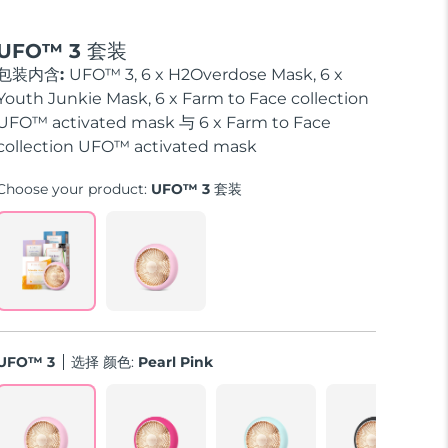
UFO™ 3 套装
包装内含:
UFO™ 3, 6 x H2Overdose Mask, 6 x
Youth Junkie Mask, 6 x Farm to Face collection
UFO™ activated mask 与 6 x Farm to Face
collection UFO™ activated mask
Choose your product:
UFO™ 3 套装
UFO™ 3
选择 颜色:
Pearl Pink