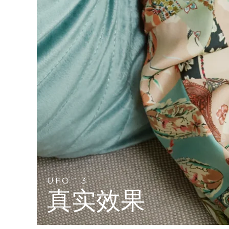
Near-infrared and red light therapy device
Smart hybrid silicone sonic toothbrush
抗老
LED治疗
LUNA™ 4 mini
面部提拉护理
FAQ™ 101
FAQ™ 201
UFO™ 3 mini
issa™ 4 smile
For young skin, T-zone
Premium anti-aging skincare
NEW
Clinical anti-aging
LED mask
Red light therapy device for young skin
Hybrid silicone sonic toothbrush
生发
LUNA™ 4 go
BEAR™ 设备
肌肤年轻化
FAQ™ 102
FAQ™ 202
UFO™ 3 go
issa™ 4 baby
For travel or gym bag
All premium facelift devices
FAQ™ 301
FAQ™ 501
Advanced clinical anti-aging
LED mask
Portable red light therapy
For ages 0-3
NEW
LED hair strengthening scalp massager
Full-Spectrum Red Light Therapy
LUNA™ 护肤
FAQ™ 103
FAQ™ 211
保健品
面膜
issa™ Teeth Whitening Set
Premium cleansers & balm
FAQ™ Scalp Serum
FAQ™ 502
Luxurious clinical anti-aging set
Anti-aging neck & décolleté LED mask
Rejuvenation & hydration
Dual LED + sonic device & 18% PAP gel
Scalp recovery probiotic serum
Full-Spectrum Red Light Therapy
LUNA™ 设备
专业治疗
UFO
3
TM
FAQ™ P1 Primer
FAQ™ 221
UFO™ 设备
ISSA™ 设备
All facial cleansing devices
真实效果
FAQ™护肤品
Manuka honey primer
Anti-aging LED hand mask
FAQ™ Red Light Serum
All deep facial hydration devices
All silicone sonic toothbrushes
All FAQ™ skincare