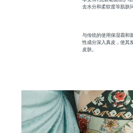
红光疗法
去水分和柔软度等肌肤
瑞典美肤护理
与传统的使用保湿霜和面
性成分深入真皮，使其
皮肤。
面部清洁
紧致提拉
LUNA™ 4 套装
BEAR™ 2 套装
Anti-aging massage
Microcurrent toning
补水保湿
口腔护理
LUNA™ 4 Plus
BEAR™ 2 go
UFO™ 3 套装
issa™ 4
Massage, LED heating
Microcurrent toning on-the-go
Deep facial hydration
Hybrid silicone sonic toothbrush
FAQ™ 抗老护理
LUNA™ 4 Men
BEAR™ 2 eyes & lips
NEW
UFO™ 3 LED
issa™ 4 plus
For men, anti-aging massage
Microcurrent line smoothing device