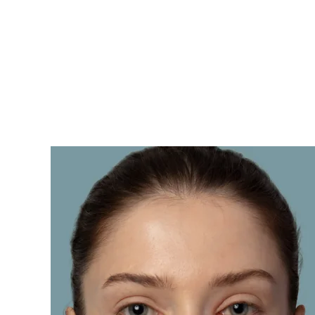
KIWI™ 皮肤护理
All acne treatment devices
All revitalizing eye massagers
Serum
issa™ Teeth Whitening Gel
Advanced pore care essentials
For healthy hair
18% PAP
护肤品
男士
全部购买
FOREO APP
关于我们