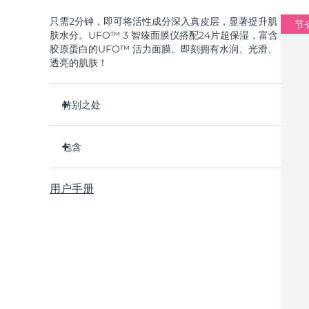
只需2分钟，即可将活性成分深入真皮层，显著提升肌
节省
肤水分。UFO™ 3 智臻面膜仪搭配24片超保湿，富含
胶原蛋白的UFO™ 活力面膜。即刻拥有水润、光滑、
透亮的肌肤！
特别之处
经临床证明，2分钟内肌肤含水量增加126%，比贴
片面膜更有效。
包含
经临床证明，仅需1周即可减少皱纹。
UFO™ 3
集加热、冷却、LED光疗及按摩功能于一体的焕活
用户手册
6 x UFO™ Youth Junkie 2.0 Masks, 6 x UFO™
面膜护理。
H2Overdose 2.0 Masks, 6 x UFO™ Acai Berry
深层滋养，锁住水分，舒缓干燥。
Masks & 6 x UFO™ Manuka Honey Masks
保护皮肤预防初老，使皮肤更光滑、更紧致。
USB 充电线
快速操作指南
基本操作手册
2年质保 (西班牙、葡萄牙、瑞典：3年质保)