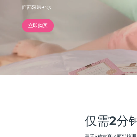
面部深层补水
issa™ Teeth Whitening Set
立即购买
FAQ™ Dual LED Panel
热门产品
特别优惠
畅销产品
仅需2分
享受5种抗衰老面部护理