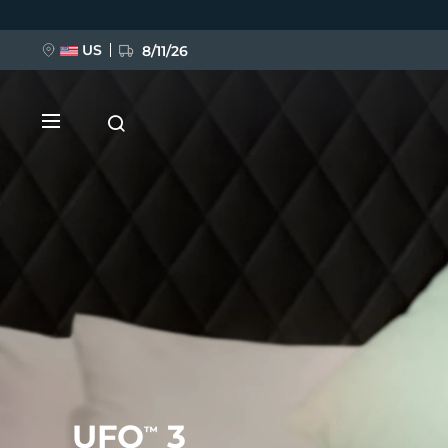
跳
转
到
主
US
8/11/26
要
内
容
新品
BREAKING NEWS
FAQ™ Pure Beauty-Tech Elixir
UFO
3
™