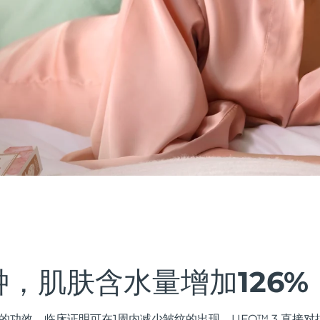
钟，肌肤含水量增加126%
的功效。临床证明可在1周内减少皱纹的出现。UFO™ 3 直接