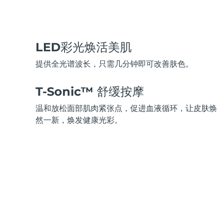
脱毛
FAQ™护肤品
身体护理
FAQ™护肤品
FAQ™产品
FAQ™ skincare
All FAQ™ skincare
All FAQ™ skincare
PEACH™ 2 Pro Max
BEAR™ 2 body
All hair treatments
All FAQ™ skincare
Professional IPL hair removal device
Microcurrent body toning
LED彩光焕活美肌
FAQ™产品
FAQ™产品
痘肌护理
FAQ™ products
眼部护理
All anti-aging treatments
All LED treatments
提供全光谱波长，只需几分钟即可改善肤色。
PEACH™ 2
LUNA™ 4 body
All toning treatments
ESPADA™ 2 plus
BEAR™ 2 eyes & lips
IPL hair removal
Massaging body brush
Recurring acne LED therapy
Microcurrent line smoothing device
T-Sonic™ 舒缓按摩
温和放松面部肌肉紧张点，促进血液循环，让皮肤焕
PEACH™ 2 go
SUPERCHARGED™ serum
护发
毛孔护理
然一新，焕发健康光彩。
ESPADA™ 2
IRIS™ 2
Travel-friendly IPL hair removal
Firming body serum
LUNA™ 4 hair
KIWI™ derma
Acne treatment device
Rejuvenating eye massager
NEW
2-in-1 LED scalp massager
Diamond microdermabrasion .
PEACH™ Cooling Prep Gel
ESPADA™ Blemish Solution
眼部护肤
牙齿美白
Cooling IPL hair removal gel
FLIP™ play advanced
KIWI™
Concentrated acne gel
Advanced eye care treatment
issa™ Teeth Whitening Set
LED light hairbrush
Blackhead remover
Dual LED + sonic device & 18% PAP gel
更多的
ESPADA™ 设备
眼部护理设备
LUNA™ Dual-Peptide Scalp