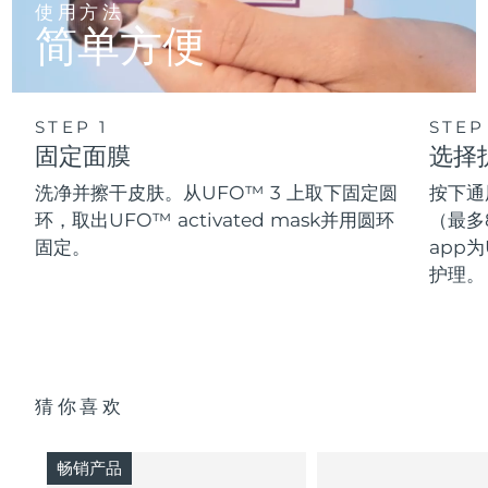
使用方法
简单方便
STEP 1
STEP
固定面膜
选择
洗净并擦干皮肤。从UFO™ 3 上取下固定圆
按下通
环，取出UFO™ activated mask并用圆环
（最多
固定。
app为
护理。
猜你喜欢
畅销产品