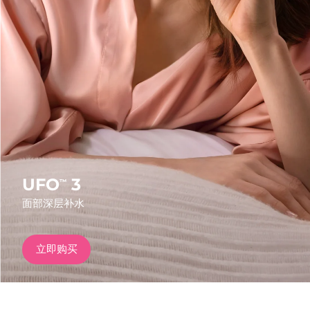
发货国家
美国
预计送达日期
8/11/26
FAQ™ Dual LED Panel
英国
预计送达日期
8/10/26
热门产品
西班牙
预计送达日期
8/10/26
澳大利亚
预计送达日期
8/13/26
法国
预计送达日期
8/10/26
UFO
3
™
特别优惠
畅销产品
面部深层补水
德国
预计送达日期
8/10/26
加拿大
预计送达日期
8/14/26
立即购买
红光疗法
澳大利亚
预计送达日期
8/13/26