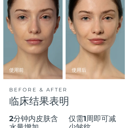
Advanced pore care essentials
以色列
预计送达日期
8/14/26
For healthy hair
18% PAP
护肤品
男士
意大利
预计送达日期
8/10/26
日本
预计送达日期
8/13/26
泽西岛
预计送达日期
8/15/26
全部购买
哈萨克斯坦
预计送达日期
8/12/26
FOREO APP
科威特
预计送达日期
8/10/26
使用前
使用后
关于我们
拉脱维亚
预计送达日期
8/10/26
BEFORE & AFTER
黎巴嫩
预计送达日期
8/11/26
临床结果表明
立陶宛
预计送达日期
8/10/26
2分钟内皮肤含
仅需1周即可减
卢森堡
预计送达日期
8/10/26
水量增加
少皱纹。