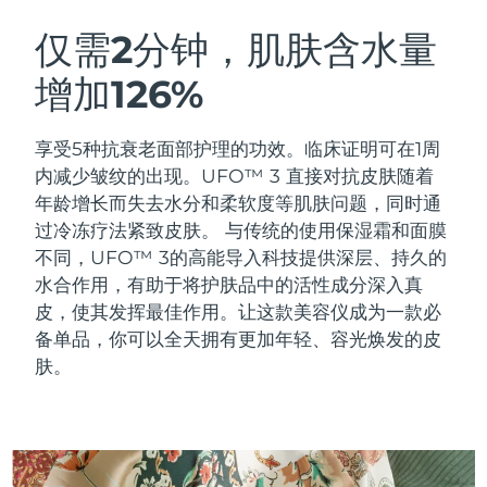
瑞典美肤护理
奥地利
预计送达日期
8/10/26
仅需2分钟，肌肤含水量
增加126%
巴林
预计送达日期
8/11/26
面部清洁
紧致提拉
比利时
预计送达日期
8/10/26
享受5种抗衰老面部护理的功效。临床证明可在1周
LUNA™ 4 套装
BEAR™ 2 套装
内减少皱纹的出现。UFO™ 3 直接对抗皮肤随着
百慕大
预计送达日期
8/16/26
Anti-aging massage
Microcurrent toning
年龄增长而失去水分和柔软度等肌肤问题，同时通
过冷冻疗法紧致皮肤。
与传统的使用保湿霜和面膜
波斯尼亚和黑塞哥维那
预计送达日期
8/13/26
不同，UFO™ 3的高能导入科技提供深层、持久的
补水保湿
口腔护理
LUNA™ 4 Plus
BEAR™ 2 go
水合作用，有助于将护肤品中的活性成分深入真
文莱
预计送达日期
8/15/26
UFO™ 3 套装
issa™ 4
Massage, LED heating
Microcurrent toning on-the-go
皮，使其发挥最佳作用。让这款美容仪成为一款必
FAQ™ 抗老护理
Deep facial hydration
Hybrid silicone sonic toothbrush
备单品，你可以全天拥有更加年轻、容光焕发的皮
保加利亚
预计送达日期
8/10/26
肤。
NEW
LUNA™ 4 Men
BEAR™ 2 eyes & lips
加拿大
预计送达日期
8/14/26
UFO™ 3 LED
issa™ 4 plus
For men, anti-aging massage
Microcurrent line smoothing device
Near-infrared and red light therapy
Smart hybrid silicone sonic toothbrush
智利
预计送达日期
8/14/26
device
抗老
LED治疗