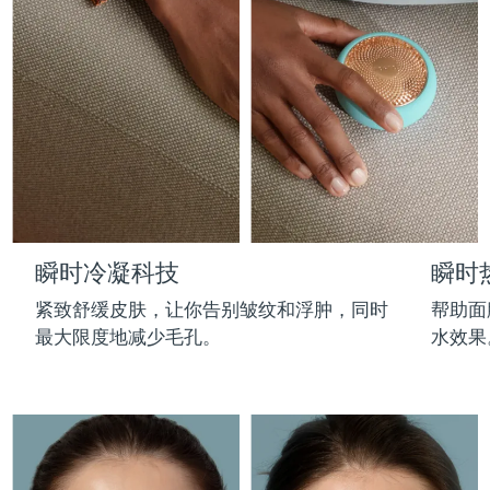
Professional IPL hair removal device
Microcurrent body toning
All hair treatments
All FAQ™ skincare
德国
预计送达日期
8/10/26
FAQ™产品
FAQ™产品
痘肌护理
眼部护理
直布罗陀
PEACH™ 2
LUNA™ 4 body
预计送达日期
8/14/26
FAQ™ products
All anti-aging treatments
All LED treatments
ESPADA™ 2 plus
BEAR™ 2 eyes & lips
IPL hair removal
Massaging body brush
All toning treatments
希腊
预计送达日期
8/10/26
Recurring acne LED therapy
Microcurrent line smoothing device
中国香港特别行政区
预计送达日期
8/11/26
PEACH™ 2 go
SUPERCHARGED™ serum
护发
毛孔护理
ESPADA™ 2
IRIS™ 2
Travel-friendly IPL hair removal
Firming body serum
匈牙利
LUNA™ 4 hair
预计送达日期
8/10/26
KIWI™ derma
Acne treatment device
Rejuvenating eye massager
NEW
瞬时冷凝科技
瞬时
2-in-1 LED scalp massager
Diamond microdermabrasion .
冰岛
预计送达日期
8/11/26
PEACH™ Cooling Prep Gel
紧致舒缓皮肤，让你告别皱纹和浮肿，同时
帮助面
ESPADA™ Blemish Solution
眼部护肤
牙齿美白
Cooling IPL hair removal gel
最大限度地减少毛孔。
水效果
印度尼西亚
预计送达日期
8/8/26
FLIP™ play advanced
KIWI™
Concentrated acne gel
Advanced eye care treatment
issa™ Teeth Whitening Set
LED light hairbrush
Blackhead remover
爱尔兰
预计送达日期
8/10/26
更多的
Dual LED + sonic device & 18% PAP gel
ESPADA™ 设备
眼部护理设备
马恩岛
预计送达日期
8/12/26
LUNA™ Dual-Peptide Scalp
KIWI™ 皮肤护理
All acne treatment devices
All revitalizing eye massagers
Serum
issa™ Teeth Whitening Gel