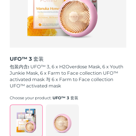
波兰
预计送达日期
8/11/26
葡萄牙
预计送达日期
8/10/26
波多黎各
预计送达日期
8/12/26
卡塔尔
预计送达日期
8/11/26
UFO™ 3 套装
包装内含:
UFO™ 3, 6 x H2Overdose Mask, 6 x Youth
留尼汪
预计送达日期
8/15/26
Junkie Mask, 6 x Farm to Face collection UFO™
activated mask 与 6 x Farm to Face collection
罗马尼亚
UFO™ activated mask
预计送达日期
8/10/26
Choose your product:
UFO™ 3 套装
俄罗斯
预计送达日期
8/18/26
沙特阿拉伯
预计送达日期
8/11/26
新加坡
预计送达日期
8/12/26