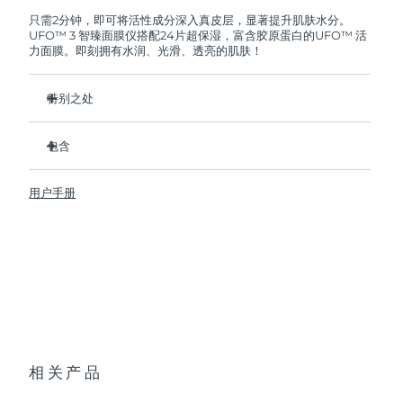
FOREO将免费为您更换产品。
只需2分钟，即可将活性成分深入真皮层，显著提升肌肤水分。
UFO™ 3 智臻面膜仪搭配24片超保湿，富含胶原蛋白的UFO™ 活
阿拉伯联合酋长国
预计送达日期
8/11/26
力面膜。即刻拥有水润、光滑、透亮的肌肤！
英国
预计送达日期
8/10/26
特别之处
美国
预计送达日期
8/11/26
经临床证明，2分钟内肌肤含水量增加126%，比贴片面膜更有
效。
包含
乌兹别克斯坦
预计送达日期
8/15/26
经临床证明，仅需1周即可减少皱纹。
UFO™ 3
集加热、冷却、LED光疗及按摩功能于一体的焕活面膜护理。
用户手册
6 x UFO™ Youth Junkie 2.0 Masks, 6 x UFO™
越南
预计送达日期
8/16/26
深层滋养，锁住水分，舒缓干燥。
H2Overdose 2.0 Masks, 6 x UFO™ Acai Berry Masks & 6 x
UFO™ Manuka Honey Masks
保护皮肤预防初老，使皮肤更光滑、更紧致。
USB 充电线
快速操作指南
基本操作手册
2年质保 (西班牙、葡萄牙、瑞典：3年质保)
相关产品