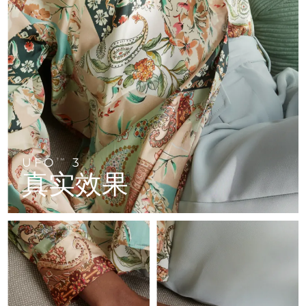
FAQ™ 101
FAQ™ 201
中国
LUNA™ 4 mini
面部提拉护理
预计送达日期
8/10/26
NEW
issa™ 4 smile
UFO™ 3 mini
Clinical anti-aging
LED mask
For young skin, T-zone
Premium anti-aging skincare
哥伦比亚
预计送达日期
8/14/26
Hybrid silicone sonic toothbrush
Red light therapy device for young skin
生发
肌肤年轻化
克罗地亚
预计送达日期
8/10/26
FAQ™ 102
FAQ™ 202
LUNA™ 4 go
BEAR™ 设备
FAQ™ 301
FAQ™ 501
issa™ 4 baby
UFO™ 3 go
Advanced clinical anti-aging
LED mask
For travel or gym bag
All premium facelift devices
NEW
塞浦路斯
预计送达日期
8/11/26
LED hair strengthening scalp massager
Full-Spectrum Red Light Therapy
For ages 0-3
Portable red light therapy
捷克
预计送达日期
8/10/26
FAQ™ 103
FAQ™ 211
LUNA™ 护肤
保健品
FAQ™ Scalp Serum
FAQ™ 502
issa™ Teeth Whitening Set
面膜
Luxurious clinical anti-aging set
Anti-aging neck & décolleté LED mask
UFO
3
Premium cleansers & balm
TM
丹麦
预计送达日期
8/10/26
Scalp recovery probiotic serum
Full-Spectrum Red Light Therapy
真实效果
Dual LED + sonic device & 18% PAP gel
Rejuvenation & hydration
专业治疗
爱沙尼亚
预计送达日期
8/10/26
FAQ™ P1 Primer
FAQ™ 221
LUNA™ 设备
FAQ™护肤品
ISSA™ 设备
UFO™ 设备
Manuka honey primer
Anti-aging LED hand mask
芬兰
FAQ™ Red Light Serum
预计送达日期
8/10/26
All facial cleansing devices
All FAQ™ skincare
All silicone sonic toothbrushes
All deep facial hydration devices
法国
预计送达日期
8/10/26
脱毛
身体护理
FAQ™护肤品
FAQ™护肤品
PEACH™ 2 Pro Max
BEAR™ 2 body
FAQ™产品
FAQ™ skincare
法属波利尼西亚
预计送达日期
8/14/26
All FAQ™ skincare
All FAQ™ skincare