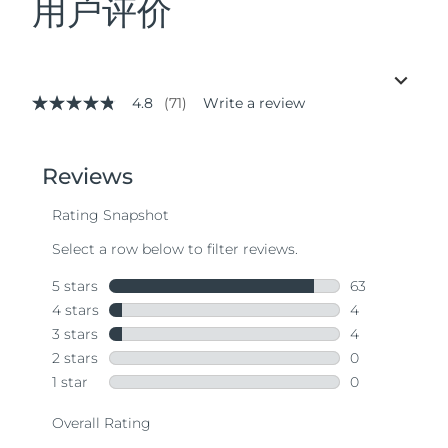
用户评价
4.8
(71)
Write a review
4.8
out
of
5
stars,
average
rating
value.
Read
71
Reviews.
Same
page
link.