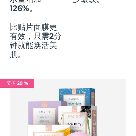
126%。
中国澳门特别行政区
预计送达日期
8/12/26
马来西亚
预计送达日期
8/13/26
比贴片面膜更
有效，只需2分
马耳他
预计送达日期
8/10/26
钟就能焕活美
墨西哥
预计送达日期
8/14/26
肌。
摩纳哥
预计送达日期
8/11/26
荷兰
预计送达日期
8/10/26
节省 29 %
新西兰
预计送达日期
8/10/26
挪威
预计送达日期
8/10/26
阿曼
预计送达日期
8/13/26
菲律宾
预计送达日期
8/13/26