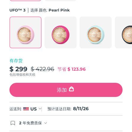
斯洛伐克
预计送达日期
8/10/26
UFO™ 3
选择 颜色:
Pearl Pink
斯洛文尼亚
预计送达日期
8/10/26
南非
预计送达日期
8/18/26
韩国
预计送达日期
8/12/26
有存货
西班牙
预计送达日期
8/10/26
$ 299
$ 422.96
节省
$ 123.96
瑞典
包括增值税和关税
预计送达日期
8/10/26
瑞士
添加
预计送达日期
8/10/26
台湾
预计送达日期
8/15/26
8/11/26
US
运送到:
预计送达日期:
泰国
预计送达日期
8/14/26
2 年免费质保
如果您在2年质保期内发现任何非人为质量问题，
土耳其
预计送达日期
8/11/26