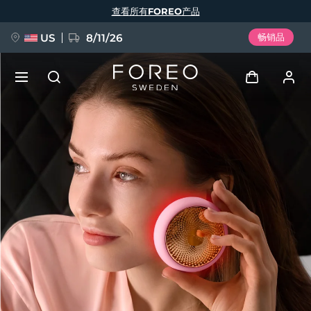
跳
查看所有FOREO产品
转
到
主
要
US
8/11/26
畅销品
内
容
新品
登录
语言
BREAKING NEWS
用户信息
English
Deutsch
Español
我的设备
FAQ™ Pure Beauty-Tech Elixir
Français
Italiano
Português
我的订单
Polski
Svenska
Русский
Türkçe
简体中文
繁體中文
我的地址
issa™ Teeth Whitening Set
我的订阅