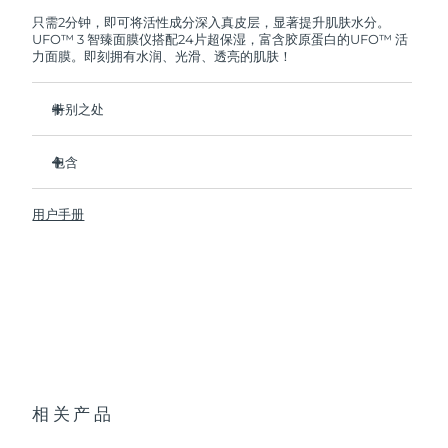
FOREO将免费为您更换产品。
只需2分钟，即可将活性成分深入真皮层，显著提升肌肤水分。
UFO™ 3 智臻面膜仪搭配24片超保湿，富含胶原蛋白的UFO™ 活
阿拉伯联合酋长国
预计送达日期
8/11/26
力面膜。即刻拥有水润、光滑、透亮的肌肤！
英国
预计送达日期
8/10/26
特别之处
美国
预计送达日期
8/11/26
经临床证明，2分钟内肌肤含水量增加126%，比贴片面膜更有
效。
包含
乌兹别克斯坦
预计送达日期
8/15/26
经临床证明，仅需1周即可减少皱纹。
UFO™ 3
集加热、冷却、LED光疗及按摩功能于一体的焕活面膜护理。
用户手册
6 x UFO™ Youth Junkie 2.0 Masks, 6 x UFO™
越南
预计送达日期
8/16/26
深层滋养，锁住水分，舒缓干燥。
H2Overdose 2.0 Masks, 6 x UFO™ Acai Berry Masks & 6 x
UFO™ Manuka Honey Masks
保护皮肤预防初老，使皮肤更光滑、更紧致。
USB 充电线
快速操作指南
基本操作手册
2年质保 (西班牙、葡萄牙、瑞典：3年质保)
相关产品