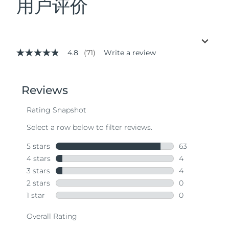
用户评价
4.8
(71)
Write a review
4.8
out
of
5
stars,
average
rating
value.
Read
71
Reviews.
Same
page
link.