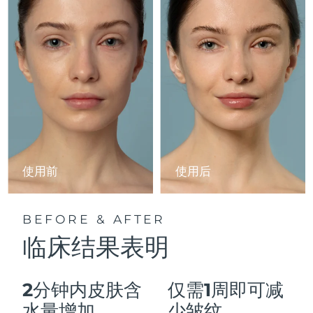
Advanced pore care essentials
以色列
预计送达日期
8/14/26
For healthy hair
18% PAP
护肤品
男士
意大利
预计送达日期
8/10/26
日本
预计送达日期
8/13/26
泽西岛
预计送达日期
8/15/26
全部购买
哈萨克斯坦
预计送达日期
8/12/26
FOREO APP
科威特
预计送达日期
8/10/26
使用前
使用后
关于我们
拉脱维亚
预计送达日期
8/10/26
BEFORE & AFTER
黎巴嫩
预计送达日期
8/11/26
临床结果表明
立陶宛
预计送达日期
8/10/26
2分钟内皮肤含
仅需1周即可减
卢森堡
预计送达日期
8/10/26
水量增加
少皱纹。