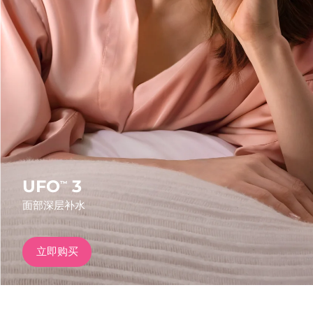
发货国家
美国
预计送达日期
8/11/26
FAQ™ Dual LED Panel
英国
预计送达日期
8/10/26
热门产品
西班牙
预计送达日期
8/10/26
澳大利亚
预计送达日期
8/13/26
法国
预计送达日期
8/10/26
UFO
3
™
特别优惠
畅销产品
面部深层补水
德国
预计送达日期
8/10/26
加拿大
预计送达日期
8/14/26
立即购买
红光疗法
澳大利亚
预计送达日期
8/13/26