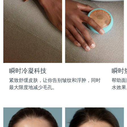
Professional IPL hair removal device
Microcurrent body toning
All hair treatments
All FAQ™ skincare
德国
预计送达日期
8/10/26
FAQ™产品
FAQ™产品
痘肌护理
眼部护理
直布罗陀
PEACH™ 2
LUNA™ 4 body
预计送达日期
8/14/26
FAQ™ products
All anti-aging treatments
All LED treatments
ESPADA™ 2 plus
BEAR™ 2 eyes & lips
IPL hair removal
Massaging body brush
All toning treatments
希腊
预计送达日期
8/10/26
Recurring acne LED therapy
Microcurrent line smoothing device
中国香港特别行政区
预计送达日期
8/11/26
PEACH™ 2 go
SUPERCHARGED™ serum
护发
毛孔护理
ESPADA™ 2
IRIS™ 2
Travel-friendly IPL hair removal
Firming body serum
匈牙利
LUNA™ 4 hair
预计送达日期
8/10/26
KIWI™ derma
Acne treatment device
Rejuvenating eye massager
NEW
瞬时冷凝科技
瞬时
2-in-1 LED scalp massager
Diamond microdermabrasion .
冰岛
预计送达日期
8/11/26
PEACH™ Cooling Prep Gel
紧致舒缓皮肤，让你告别皱纹和浮肿，同时
帮助面
ESPADA™ Blemish Solution
眼部护肤
牙齿美白
Cooling IPL hair removal gel
最大限度地减少毛孔。
水效果
印度尼西亚
预计送达日期
8/8/26
FLIP™ play advanced
KIWI™
Concentrated acne gel
Advanced eye care treatment
issa™ Teeth Whitening Set
LED light hairbrush
Blackhead remover
爱尔兰
预计送达日期
8/10/26
更多的
Dual LED + sonic device & 18% PAP gel
ESPADA™ 设备
眼部护理设备
马恩岛
预计送达日期
8/12/26
LUNA™ Dual-Peptide Scalp
KIWI™ 皮肤护理
All acne treatment devices
All revitalizing eye massagers
Serum
issa™ Teeth Whitening Gel