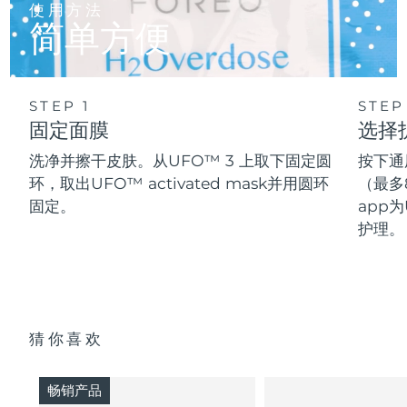
使用方法
简单方便
STEP 1
STEP
固定面膜
选择
洗净并擦干皮肤。从UFO™ 3 上取下固定圆
按下通
环，取出UFO™ activated mask并用圆环
（最多
固定。
app为
护理。
猜你喜欢
畅销产品