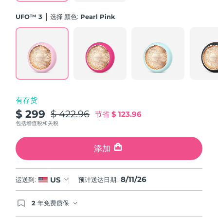
斯洛伐克
预计送达日期
8/10/26
UFO™ 3
选择 颜色:
Pearl Pink
斯洛文尼亚
预计送达日期
8/10/26
南非
预计送达日期
8/18/26
韩国
预计送达日期
8/12/26
有存货
西班牙
预计送达日期
8/10/26
$ 299
$ 422.96
节省
$ 123.96
瑞典
包括增值税和关税
预计送达日期
8/10/26
瑞士
添加
预计送达日期
8/10/26
台湾
预计送达日期
8/15/26
8/11/26
US
运送到:
预计送达日期:
泰国
预计送达日期
8/14/26
2 年免费质保
如果您在2年质保期内发现任何非人为质量问题，
土耳其
预计送达日期
8/11/26