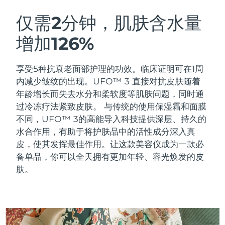
瑞典美肤护理
奥地利
预计送达日期
8/10/26
仅需2分钟，肌肤含水量
增加126%
巴林
预计送达日期
8/11/26
面部清洁
紧致提拉
比利时
预计送达日期
8/10/26
享受5种抗衰老面部护理的功效。临床证明可在1周
LUNA™ 4 套装
BEAR™ 2 套装
内减少皱纹的出现。UFO™ 3 直接对抗皮肤随着
百慕大
预计送达日期
8/16/26
Anti-aging massage
Microcurrent toning
年龄增长而失去水分和柔软度等肌肤问题，同时通
过冷冻疗法紧致皮肤。
与传统的使用保湿霜和面膜
波斯尼亚和黑塞哥维那
预计送达日期
8/13/26
不同，UFO™ 3的高能导入科技提供深层、持久的
补水保湿
口腔护理
LUNA™ 4 Plus
BEAR™ 2 go
水合作用，有助于将护肤品中的活性成分深入真
文莱
预计送达日期
8/15/26
UFO™ 3 套装
issa™ 4
Massage, LED heating
Microcurrent toning on-the-go
皮，使其发挥最佳作用。让这款美容仪成为一款必
FAQ™ 抗老护理
Deep facial hydration
Hybrid silicone sonic toothbrush
备单品，你可以全天拥有更加年轻、容光焕发的皮
保加利亚
预计送达日期
8/10/26
肤。
NEW
LUNA™ 4 Men
BEAR™ 2 eyes & lips
加拿大
预计送达日期
8/14/26
UFO™ 3 LED
issa™ 4 plus
For men, anti-aging massage
Microcurrent line smoothing device
Near-infrared and red light therapy
Smart hybrid silicone sonic toothbrush
智利
预计送达日期
8/14/26
device
抗老
LED治疗