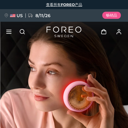
跳
查看所有FOREO产品
转
到
主
要
US
8/11/26
畅销品
内
容
新品
登录
语言
BREAKING NEWS
用户信息
English
Deutsch
Español
我的设备
FAQ™ Pure Beauty-Tech Elixir
Français
Italiano
Português
我的订单
Polski
Svenska
Русский
Türkçe
简体中文
繁體中文
我的地址
issa™ Teeth Whitening Set
我的订阅