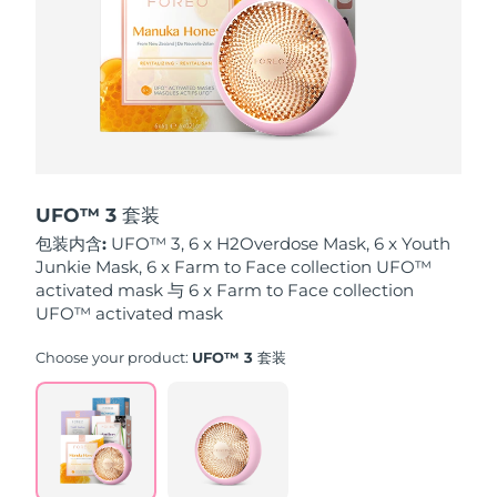
波兰
预计送达日期
8/11/26
葡萄牙
预计送达日期
8/10/26
波多黎各
预计送达日期
8/12/26
卡塔尔
预计送达日期
8/11/26
UFO™ 3 套装
包装内含:
UFO™ 3, 6 x H2Overdose Mask, 6 x Youth
留尼汪
预计送达日期
8/15/26
Junkie Mask, 6 x Farm to Face collection UFO™
activated mask 与 6 x Farm to Face collection
罗马尼亚
UFO™ activated mask
预计送达日期
8/10/26
Choose your product:
UFO™ 3 套装
俄罗斯
预计送达日期
8/18/26
沙特阿拉伯
预计送达日期
8/11/26
新加坡
预计送达日期
8/12/26