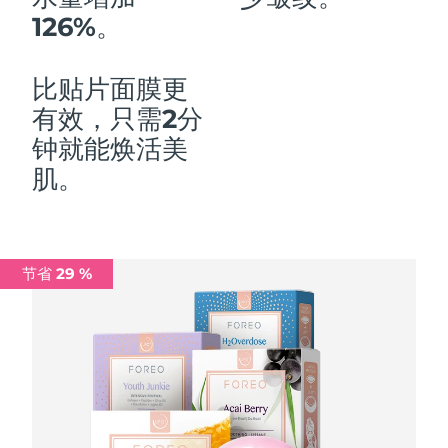
126%。
中国澳门特别行政区
预计送达日期
8/12/26
马来西亚
预计送达日期
8/13/26
比贴片面膜更
有效，只需2分
马耳他
预计送达日期
8/10/26
钟就能焕活美
墨西哥
预计送达日期
8/14/26
肌。
摩纳哥
预计送达日期
8/11/26
荷兰
预计送达日期
8/10/26
节省 29 %
新西兰
预计送达日期
8/10/26
挪威
预计送达日期
8/10/26
阿曼
预计送达日期
8/13/26
菲律宾
预计送达日期
8/13/26