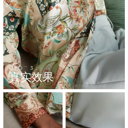
FAQ™ 101
FAQ™ 201
中国
LUNA™ 4 mini
面部提拉护理
预计送达日期
8/10/26
NEW
issa™ 4 smile
UFO™ 3 mini
Clinical anti-aging
LED mask
For young skin, T-zone
Premium anti-aging skincare
哥伦比亚
预计送达日期
8/14/26
Hybrid silicone sonic toothbrush
Red light therapy device for young skin
生发
肌肤年轻化
克罗地亚
预计送达日期
8/10/26
FAQ™ 102
FAQ™ 202
LUNA™ 4 go
BEAR™ 设备
FAQ™ 301
FAQ™ 501
issa™ 4 baby
UFO™ 3 go
Advanced clinical anti-aging
LED mask
For travel or gym bag
All premium facelift devices
NEW
塞浦路斯
预计送达日期
8/11/26
LED hair strengthening scalp massager
Full-Spectrum Red Light Therapy
For ages 0-3
Portable red light therapy
捷克
预计送达日期
8/10/26
FAQ™ 103
FAQ™ 211
LUNA™ 护肤
保健品
FAQ™ Scalp Serum
FAQ™ 502
issa™ Teeth Whitening Set
面膜
Luxurious clinical anti-aging set
Anti-aging neck & décolleté LED mask
UFO
3
Premium cleansers & balm
TM
丹麦
预计送达日期
8/10/26
Scalp recovery probiotic serum
Full-Spectrum Red Light Therapy
真实效果
Dual LED + sonic device & 18% PAP gel
Rejuvenation & hydration
专业治疗
爱沙尼亚
预计送达日期
8/10/26
FAQ™ P1 Primer
FAQ™ 221
LUNA™ 设备
FAQ™护肤品
ISSA™ 设备
UFO™ 设备
Manuka honey primer
Anti-aging LED hand mask
芬兰
FAQ™ Red Light Serum
预计送达日期
8/10/26
All facial cleansing devices
All FAQ™ skincare
All silicone sonic toothbrushes
All deep facial hydration devices
法国
预计送达日期
8/10/26
脱毛
身体护理
FAQ™护肤品
FAQ™护肤品
PEACH™ 2 Pro Max
BEAR™ 2 body
FAQ™产品
FAQ™ skincare
法属波利尼西亚
预计送达日期
8/14/26
All FAQ™ skincare
All FAQ™ skincare