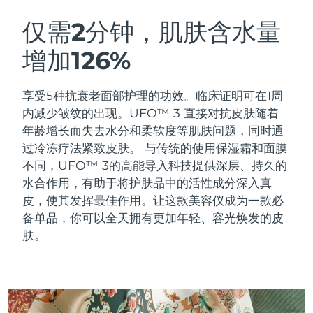
瑞典美肤护理
奥地利
预计送达日期
12/8/26
仅需2分钟，肌肤含水量
增加126%
巴林
预计送达日期
13/8/26
面部清洁
紧致提拉
比利时
预计送达日期
12/8/26
享受5种抗衰老面部护理的功效。临床证明可在1周
LUNA™ 4 套装
BEAR™ 2 套装
内减少皱纹的出现。UFO™ 3 直接对抗皮肤随着
百慕大
预计送达日期
18/8/26
Anti-aging massage
Microcurrent toning
年龄增长而失去水分和柔软度等肌肤问题，同时通
过冷冻疗法紧致皮肤。
与传统的使用保湿霜和面膜
波斯尼亚和黑塞哥维那
预计送达日期
15/8/26
不同，UFO™ 3的高能导入科技提供深层、持久的
补水保湿
口腔护理
LUNA™ 4 Plus
BEAR™ 2 go
水合作用，有助于将护肤品中的活性成分深入真
文莱
预计送达日期
17/8/26
UFO™ 3 套装
issa™ 4
Massage, LED heating
Microcurrent toning on-the-go
皮，使其发挥最佳作用。让这款美容仪成为一款必
FAQ™ 抗老护理
Deep facial hydration
Hybrid silicone sonic toothbrush
备单品，你可以全天拥有更加年轻、容光焕发的皮
保加利亚
预计送达日期
12/8/26
肤。
NEW
LUNA™ 4 Men
BEAR™ 2 eyes & lips
加拿大
预计送达日期
16/8/26
UFO™ 3 LED
issa™ 4 plus
For men, anti-aging massage
Microcurrent line smoothing device
Near-infrared and red light therapy
Smart hybrid silicone sonic toothbrush
智利
预计送达日期
16/8/26
device
抗老
LED治疗