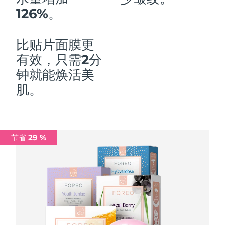
126%。
中国澳门特别行政区
预计送达日期
14/8/26
马来西亚
预计送达日期
15/8/26
比贴片面膜更
有效，只需2分
马耳他
预计送达日期
12/8/26
钟就能焕活美
墨西哥
预计送达日期
16/8/26
肌。
摩纳哥
预计送达日期
13/8/26
荷兰
预计送达日期
12/8/26
节省 29 %
新西兰
预计送达日期
12/8/26
挪威
预计送达日期
12/8/26
阿曼
预计送达日期
15/8/26
菲律宾
预计送达日期
15/8/26