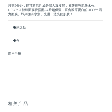
FOREO将免费为您更换产品。
只需2分钟，即可将活性成分深入真皮层，显著提升肌肤水分。
UFO™ 3 智臻面膜仪搭配24片超保湿，富含胶原蛋白的UFO™ 活
阿拉伯联合酋长国
预计送达日期
13/8/26
力面膜。即刻拥有水润、光滑、透亮的肌肤！
英国
预计送达日期
12/8/26
特别之处
美国
预计送达日期
13/8/26
经临床证明，2分钟内肌肤含水量增加126%，比贴片面膜更有
效。
包含
乌兹别克斯坦
预计送达日期
17/8/26
经临床证明，仅需1周即可减少皱纹。
UFO™ 3
集加热、冷却、LED光疗及按摩功能于一体的焕活面膜护理。
用户手册
6 x UFO™ Youth Junkie 2.0 Masks, 6 x UFO™
越南
预计送达日期
18/8/26
深层滋养，锁住水分，舒缓干燥。
H2Overdose 2.0 Masks, 6 x UFO™ Acai Berry Masks & 6 x
UFO™ Manuka Honey Masks
保护皮肤预防初老，使皮肤更光滑、更紧致。
USB 充电线
快速操作指南
基本操作手册
2年质保 (西班牙、葡萄牙、瑞典：3年质保)
相关产品