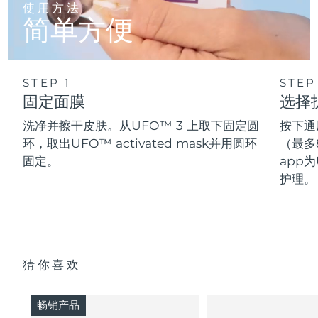
使用方法
简单方便
STEP 1
STEP
固定面膜
选择
洗净并擦干皮肤。从UFO™ 3 上取下固定圆
按下通
环，取出UFO™ activated mask并用圆环
（最多
固定。
app为
护理。
猜你喜欢
畅销产品