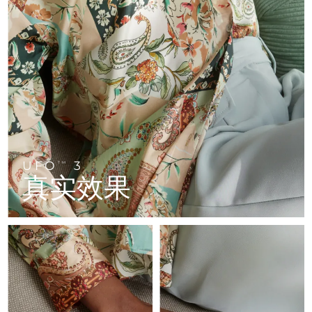
FAQ™ 101
FAQ™ 201
中国
LUNA™ 4 mini
面部提拉护理
预计送达日期
12/8/26
NEW
issa™ 4 smile
UFO™ 3 mini
Clinical anti-aging
LED mask
For young skin, T-zone
Premium anti-aging skincare
哥伦比亚
预计送达日期
16/8/26
Hybrid silicone sonic toothbrush
Red light therapy device for young skin
生发
肌肤年轻化
克罗地亚
预计送达日期
12/8/26
FAQ™ 102
FAQ™ 202
LUNA™ 4 go
BEAR™ 设备
FAQ™ 301
FAQ™ 501
issa™ 4 baby
UFO™ 3 go
Advanced clinical anti-aging
LED mask
For travel or gym bag
All premium facelift devices
NEW
塞浦路斯
预计送达日期
13/8/26
LED hair strengthening scalp massager
Full-Spectrum Red Light Therapy
For ages 0-3
Portable red light therapy
捷克
预计送达日期
12/8/26
FAQ™ 103
FAQ™ 211
LUNA™ 护肤
保健品
FAQ™ Scalp Serum
FAQ™ 502
issa™ Teeth Whitening Set
面膜
Luxurious clinical anti-aging set
Anti-aging neck & décolleté LED mask
UFO
3
Premium cleansers & balm
TM
丹麦
预计送达日期
12/8/26
Scalp recovery probiotic serum
Full-Spectrum Red Light Therapy
真实效果
Dual LED + sonic device & 18% PAP gel
Rejuvenation & hydration
专业治疗
爱沙尼亚
预计送达日期
12/8/26
FAQ™ P1 Primer
FAQ™ 221
LUNA™ 设备
FAQ™护肤品
ISSA™ 设备
UFO™ 设备
Manuka honey primer
Anti-aging LED hand mask
芬兰
FAQ™ Red Light Serum
预计送达日期
12/8/26
All facial cleansing devices
All FAQ™ skincare
All silicone sonic toothbrushes
All deep facial hydration devices
法国
预计送达日期
12/8/26
脱毛
身体护理
FAQ™护肤品
FAQ™护肤品
PEACH™ 2 Pro Max
BEAR™ 2 body
FAQ™产品
FAQ™ skincare
法属波利尼西亚
预计送达日期
16/8/26
All FAQ™ skincare
All FAQ™ skincare