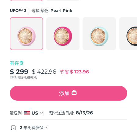
斯洛伐克
预计送达日期
12/8/26
UFO™ 3
选择 颜色:
Pearl Pink
斯洛文尼亚
预计送达日期
12/8/26
南非
预计送达日期
20/8/26
韩国
预计送达日期
14/8/26
有存货
西班牙
预计送达日期
12/8/26
$ 299
$ 422.96
节省
$ 123.96
瑞典
包括增值税和关税
预计送达日期
12/8/26
瑞士
添加
预计送达日期
12/8/26
台湾
预计送达日期
17/8/26
8/13/26
US
运送到:
预计送达日期:
泰国
预计送达日期
16/8/26
2 年免费质保
如果您在2年质保期内发现任何非人为质量问题，
土耳其
预计送达日期
13/8/26