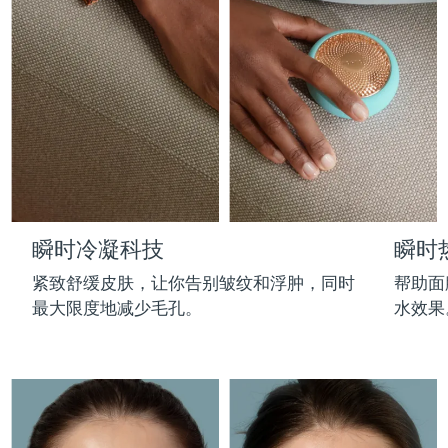
Professional IPL hair removal device
Microcurrent body toning
All hair treatments
All FAQ™ skincare
德国
预计送达日期
12/8/26
FAQ™产品
FAQ™产品
痘肌护理
眼部护理
直布罗陀
PEACH™ 2
LUNA™ 4 body
预计送达日期
16/8/26
FAQ™ products
All anti-aging treatments
All LED treatments
ESPADA™ 2 plus
BEAR™ 2 eyes & lips
IPL hair removal
Massaging body brush
All toning treatments
希腊
预计送达日期
12/8/26
Recurring acne LED therapy
Microcurrent line smoothing device
中国香港特别行政区
预计送达日期
13/8/26
PEACH™ 2 go
SUPERCHARGED™ serum
护发
毛孔护理
ESPADA™ 2
IRIS™ 2
Travel-friendly IPL hair removal
Firming body serum
匈牙利
LUNA™ 4 hair
预计送达日期
12/8/26
KIWI™ derma
Acne treatment device
Rejuvenating eye massager
NEW
瞬时冷凝科技
瞬时
2-in-1 LED scalp massager
Diamond microdermabrasion .
冰岛
预计送达日期
13/8/26
PEACH™ Cooling Prep Gel
紧致舒缓皮肤，让你告别皱纹和浮肿，同时
帮助面
ESPADA™ Blemish Solution
眼部护肤
牙齿美白
Cooling IPL hair removal gel
最大限度地减少毛孔。
水效果
印度尼西亚
预计送达日期
10/8/26
FLIP™ play advanced
KIWI™
Concentrated acne gel
Advanced eye care treatment
issa™ Teeth Whitening Set
LED light hairbrush
Blackhead remover
爱尔兰
预计送达日期
12/8/26
更多的
Dual LED + sonic device & 18% PAP gel
ESPADA™ 设备
眼部护理设备
马恩岛
预计送达日期
14/8/26
LUNA™ Dual-Peptide Scalp
KIWI™ 皮肤护理
All acne treatment devices
All revitalizing eye massagers
Serum
issa™ Teeth Whitening Gel