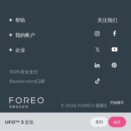
帮助
关注我们
联系我们
我的帐户
订单与运输
产品注册
企业
保修与退换货
客服支持
关于FOREO
常见问题
100%安全支付
伙伴计划
电池信息
Bazaarvoice口碑
联盟新闻
MYSA
开始聊天
© 2026 FOREO 保留所有权利
成为合作伙伴
使用条款
UFO™ 3 套装
系列
购买
隐私保护政策