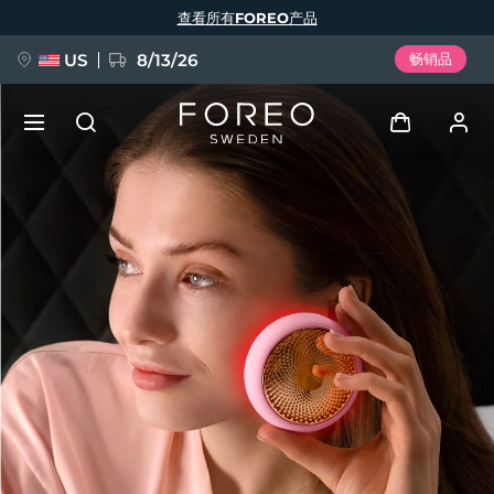
跳
查看所有FOREO产品
转
到
主
要
US
8/13/26
畅销品
内
容
新品
登录
语言
BREAKING NEWS
用户信息
English
Deutsch
Español
我的设备
FAQ™ Pure Beauty-Tech Elixir
Français
Italiano
Português
我的订单
Polski
Svenska
Русский
Türkçe
简体中文
繁體中文
我的地址
issa™ Teeth Whitening Set
我的订阅