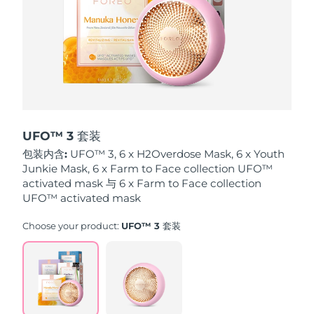
波兰
预计送达日期
13/8/26
葡萄牙
预计送达日期
12/8/26
波多黎各
预计送达日期
14/8/26
卡塔尔
预计送达日期
13/8/26
UFO™ 3 套装
包装内含:
UFO™ 3, 6 x H2Overdose Mask, 6 x Youth
留尼汪
预计送达日期
17/8/26
Junkie Mask, 6 x Farm to Face collection UFO™
activated mask 与 6 x Farm to Face collection
罗马尼亚
UFO™ activated mask
预计送达日期
12/8/26
Choose your product:
UFO™ 3 套装
俄罗斯
预计送达日期
20/8/26
沙特阿拉伯
预计送达日期
13/8/26
新加坡
预计送达日期
14/8/26