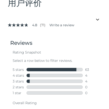
用户评价
4.8
(71)
Write a review
4.8
out
of
5
stars,
average
rating
value.
Read
71
Reviews.
Same
page
link.