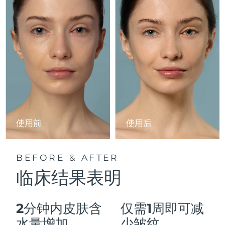
Advanced pore care essentials
以色列
预计送达日期
16/8/26
For healthy hair
18% PAP
护肤品
男士
意大利
预计送达日期
12/8/26
日本
预计送达日期
15/8/26
泽西岛
预计送达日期
17/8/26
全部购买
哈萨克斯坦
预计送达日期
14/8/26
FOREO APP
科威特
预计送达日期
12/8/26
使用前
使用后
关于我们
拉脱维亚
预计送达日期
12/8/26
BEFORE & AFTER
黎巴嫩
预计送达日期
13/8/26
临床结果表明
立陶宛
预计送达日期
12/8/26
2分钟内皮肤含
仅需1周即可减
卢森堡
预计送达日期
12/8/26
水量增加
少皱纹。