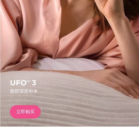
发货国家
美国
预计送达日期
13/8/26
FAQ™ Dual LED Panel
英国
预计送达日期
12/8/26
热门产品
西班牙
预计送达日期
12/8/26
澳大利亚
预计送达日期
15/8/26
法国
预计送达日期
12/8/26
UFO
3
™
特别优惠
畅销产品
面部深层补水
德国
预计送达日期
12/8/26
加拿大
预计送达日期
16/8/26
立即购买
红光疗法
澳大利亚
预计送达日期
15/8/26