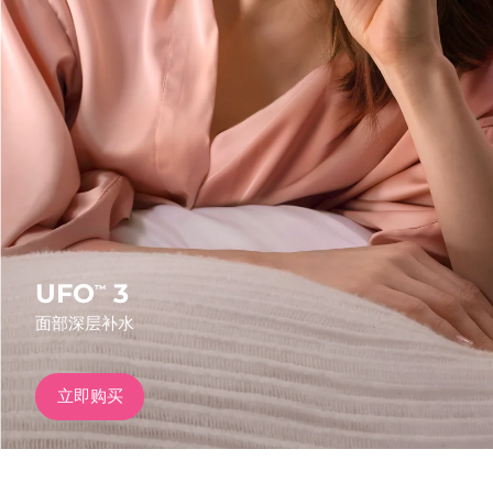
发货国家
美国
预计送达日期
8/10/26
FAQ™ Dual LED Panel
英国
预计送达日期
8/9/26
热门产品
西班牙
预计送达日期
8/9/26
澳大利亚
预计送达日期
8/12/26
法国
预计送达日期
8/9/26
UFO
3
™
特别优惠
畅销产品
面部深层补水
德国
预计送达日期
8/9/26
加拿大
预计送达日期
8/13/26
立即购买
红光疗法
澳大利亚
预计送达日期
8/12/26