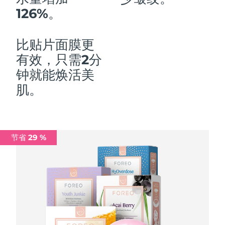
126%。
中国澳门特别行政区
预计送达日期
8/11/26
马来西亚
预计送达日期
8/12/26
比贴片面膜更
有效，只需2分
马耳他
预计送达日期
8/9/26
钟就能焕活美
墨西哥
预计送达日期
8/13/26
肌。
摩纳哥
预计送达日期
8/10/26
荷兰
预计送达日期
8/9/26
节省 29 %
新西兰
预计送达日期
8/9/26
挪威
预计送达日期
8/9/26
阿曼
预计送达日期
8/12/26
菲律宾
预计送达日期
8/12/26