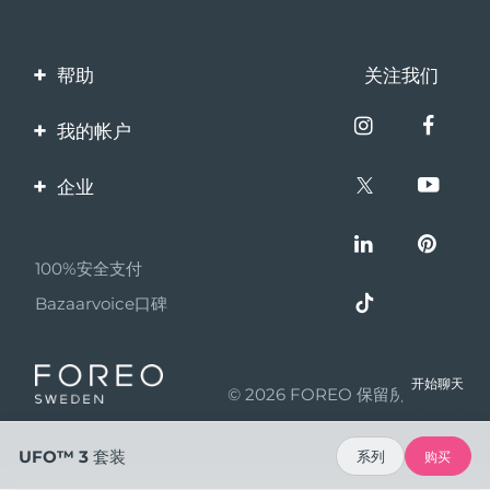
帮助
关注我们
联系我们
我的帐户
订单与运输
产品注册
企业
保修与退换货
客服支持
关于FOREO
常见问题
100%安全支付
伙伴计划
电池信息
Bazaarvoice口碑
联盟新闻
MYSA
开始聊天
© 2026 FOREO 保留所有权利
成为合作伙伴
使用条款
UFO™ 3 套装
系列
购买
隐私保护政策