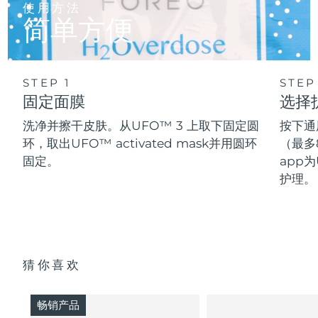
使用方法
简单方便
STEP 1
STEP
固定面膜
选择
洗净并擦干皮肤。从UFO™ 3 上取下固定圆
按下通
环，取出UFO™ activated mask并用圆环
（最多
固定。
app为
护理。
猜你喜欢
畅销产品