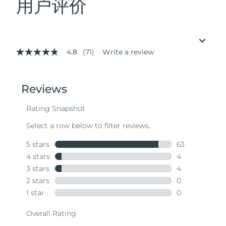
用户评价
4.8
(71)
Write a review
4.8
out
of
5
stars,
average
rating
value.
Read
71
Reviews.
Same
page
link.