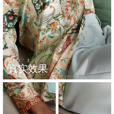
FAQ™ 101
FAQ™ 201
中国
LUNA™ 4 mini
面部提拉护理
预计送达日期
8/9/26
NEW
issa™ 4 smile
UFO™ 3 mini
Clinical anti-aging
LED mask
For young skin, T-zone
Premium anti-aging skincare
哥伦比亚
预计送达日期
8/13/26
Hybrid silicone sonic toothbrush
Red light therapy device for young skin
生发
肌肤年轻化
克罗地亚
预计送达日期
8/9/26
FAQ™ 102
FAQ™ 202
LUNA™ 4 go
BEAR™ 设备
FAQ™ 301
FAQ™ 501
issa™ 4 baby
UFO™ 3 go
Advanced clinical anti-aging
LED mask
For travel or gym bag
All premium facelift devices
NEW
塞浦路斯
预计送达日期
8/10/26
LED hair strengthening scalp massager
Full-Spectrum Red Light Therapy
For ages 0-3
Portable red light therapy
捷克
预计送达日期
8/9/26
FAQ™ 103
FAQ™ 211
LUNA™ 护肤
保健品
FAQ™ Scalp Serum
FAQ™ 502
issa™ Teeth Whitening Set
面膜
Luxurious clinical anti-aging set
Anti-aging neck & décolleté LED mask
UFO
3
Premium cleansers & balm
TM
丹麦
预计送达日期
8/9/26
Scalp recovery probiotic serum
Full-Spectrum Red Light Therapy
真实效果
Dual LED + sonic device & 18% PAP gel
Rejuvenation & hydration
专业治疗
爱沙尼亚
预计送达日期
8/9/26
FAQ™ P1 Primer
FAQ™ 221
LUNA™ 设备
FAQ™护肤品
ISSA™ 设备
UFO™ 设备
Manuka honey primer
Anti-aging LED hand mask
芬兰
FAQ™ Red Light Serum
预计送达日期
8/9/26
All facial cleansing devices
All FAQ™ skincare
All silicone sonic toothbrushes
All deep facial hydration devices
法国
预计送达日期
8/9/26
脱毛
身体护理
FAQ™护肤品
FAQ™护肤品
PEACH™ 2 Pro Max
BEAR™ 2 body
FAQ™产品
FAQ™ skincare
法属波利尼西亚
预计送达日期
8/13/26
All FAQ™ skincare
All FAQ™ skincare