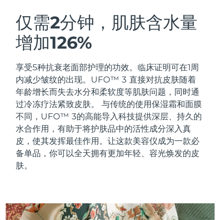
瑞典美肤护理
奥地利
预计送达日期
8/9/26
仅需2分钟，肌肤含水量
增加126%
巴林
预计送达日期
8/10/26
面部清洁
紧致提拉
比利时
预计送达日期
8/9/26
享受5种抗衰老面部护理的功效。临床证明可在1周
LUNA™ 4 套装
BEAR™ 2 套装
内减少皱纹的出现。UFO™ 3 直接对抗皮肤随着
百慕大
预计送达日期
8/15/26
Anti-aging massage
Microcurrent toning
年龄增长而失去水分和柔软度等肌肤问题，同时通
过冷冻疗法紧致皮肤。
与传统的使用保湿霜和面膜
波斯尼亚和黑塞哥维那
预计送达日期
8/12/26
不同，UFO™ 3的高能导入科技提供深层、持久的
补水保湿
口腔护理
LUNA™ 4 Plus
BEAR™ 2 go
水合作用，有助于将护肤品中的活性成分深入真
文莱
预计送达日期
8/14/26
UFO™ 3 套装
issa™ 4
Massage, LED heating
Microcurrent toning on-the-go
皮，使其发挥最佳作用。让这款美容仪成为一款必
FAQ™ 抗老护理
Deep facial hydration
Hybrid silicone sonic toothbrush
备单品，你可以全天拥有更加年轻、容光焕发的皮
保加利亚
预计送达日期
8/9/26
肤。
NEW
LUNA™ 4 Men
BEAR™ 2 eyes & lips
加拿大
预计送达日期
8/13/26
UFO™ 3 LED
issa™ 4 plus
For men, anti-aging massage
Microcurrent line smoothing device
Near-infrared and red light therapy
Smart hybrid silicone sonic toothbrush
智利
预计送达日期
8/13/26
device
抗老
LED治疗