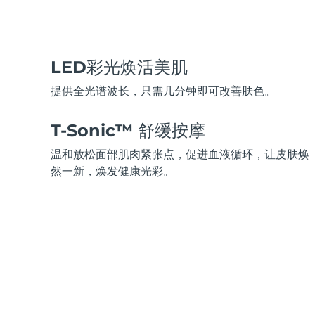
脱毛
FAQ™护肤品
身体护理
FAQ™护肤品
FAQ™产品
FAQ™ skincare
All FAQ™ skincare
All FAQ™ skincare
PEACH™ 2 Pro Max
BEAR™ 2 body
All hair treatments
All FAQ™ skincare
Professional IPL hair removal device
Microcurrent body toning
LED彩光焕活美肌
FAQ™产品
FAQ™产品
痘肌护理
FAQ™ products
眼部护理
All anti-aging treatments
All LED treatments
提供全光谱波长，只需几分钟即可改善肤色。
PEACH™ 2
LUNA™ 4 body
All toning treatments
ESPADA™ 2 plus
BEAR™ 2 eyes & lips
IPL hair removal
Massaging body brush
Recurring acne LED therapy
Microcurrent line smoothing device
T-Sonic™ 舒缓按摩
温和放松面部肌肉紧张点，促进血液循环，让皮肤焕
PEACH™ 2 go
SUPERCHARGED™ serum
护发
毛孔护理
然一新，焕发健康光彩。
ESPADA™ 2
IRIS™ 2
Travel-friendly IPL hair removal
Firming body serum
LUNA™ 4 hair
KIWI™ derma
Acne treatment device
Rejuvenating eye massager
NEW
2-in-1 LED scalp massager
Diamond microdermabrasion .
PEACH™ Cooling Prep Gel
ESPADA™ Blemish Solution
眼部护肤
牙齿美白
Cooling IPL hair removal gel
FLIP™ play advanced
KIWI™
Concentrated acne gel
Advanced eye care treatment
issa™ Teeth Whitening Set
LED light hairbrush
Blackhead remover
Dual LED + sonic device & 18% PAP gel
更多的
ESPADA™ 设备
眼部护理设备
LUNA™ Dual-Peptide Scalp