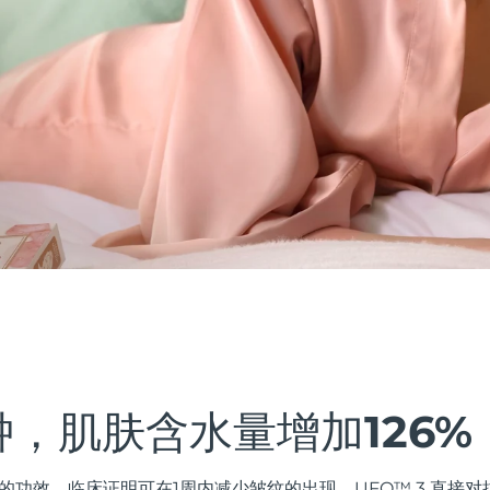
钟，肌肤含水量增加126%
的功效。临床证明可在1周内减少皱纹的出现。UFO™ 3 直接