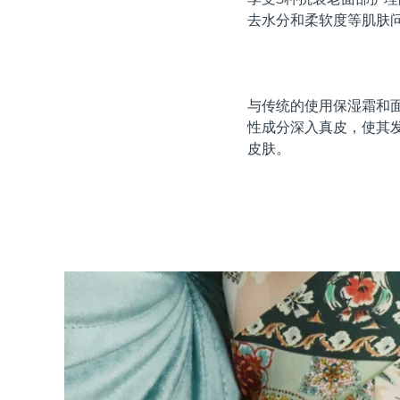
红光疗法
去水分和柔软度等肌肤
瑞典美肤护理
与传统的使用保湿霜和面
性成分深入真皮，使其
皮肤。
面部清洁
紧致提拉
LUNA™ 4 套装
BEAR™ 2 套装
Anti-aging massage
Microcurrent toning
补水保湿
口腔护理
LUNA™ 4 Plus
BEAR™ 2 go
UFO™ 3 套装
issa™ 4
Massage, LED heating
Microcurrent toning on-the-go
Deep facial hydration
Hybrid silicone sonic toothbrush
FAQ™ 抗老护理
LUNA™ 4 Men
BEAR™ 2 eyes & lips
NEW
UFO™ 3 LED
issa™ 4 plus
For men, anti-aging massage
Microcurrent line smoothing device