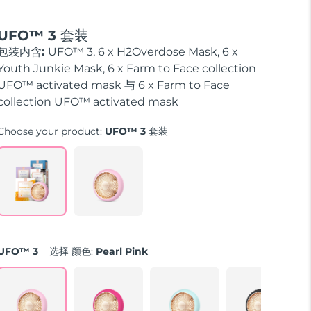
UFO™ 3 套装
包装内含:
UFO™ 3, 6 x H2Overdose Mask, 6 x
Youth Junkie Mask, 6 x Farm to Face collection
UFO™ activated mask 与 6 x Farm to Face
collection UFO™ activated mask
Choose your product:
UFO™ 3 套装
UFO™ 3
选择 颜色:
Pearl Pink