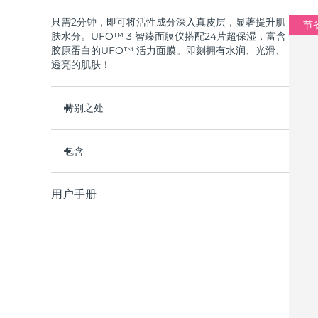
只需2分钟，即可将活性成分深入真皮层，显著提升肌
节省
肤水分。UFO™ 3 智臻面膜仪搭配24片超保湿，富含
胶原蛋白的UFO™ 活力面膜。即刻拥有水润、光滑、
透亮的肌肤！
特别之处
经临床证明，2分钟内肌肤含水量增加126%，比贴
片面膜更有效。
包含
经临床证明，仅需1周即可减少皱纹。
UFO™ 3
集加热、冷却、LED光疗及按摩功能于一体的焕活
用户手册
6 x UFO™ Youth Junkie 2.0 Masks, 6 x UFO™
面膜护理。
H2Overdose 2.0 Masks, 6 x UFO™ Acai Berry
深层滋养，锁住水分，舒缓干燥。
Masks & 6 x UFO™ Manuka Honey Masks
保护皮肤预防初老，使皮肤更光滑、更紧致。
USB 充电线
快速操作指南
基本操作手册
2年质保 (西班牙、葡萄牙、瑞典：3年质保)