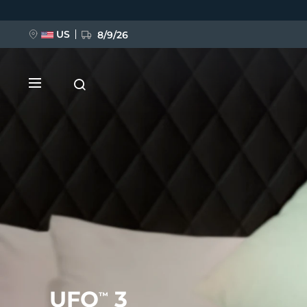
跳
转
到
主
US
8/9/26
要
内
容
新品
BREAKING NEWS
FAQ™ Pure Beauty-Tech Elixir
UFO
3
™