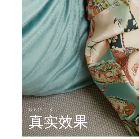
Near-infrared and red light therapy device
Smart hybrid silicone sonic toothbrush
抗老
LED治疗
LUNA™ 4 mini
面部提拉护理
FAQ™ 101
FAQ™ 201
UFO™ 3 mini
issa™ 4 smile
For young skin, T-zone
Premium anti-aging skincare
NEW
Clinical anti-aging
LED mask
Red light therapy device for young skin
Hybrid silicone sonic toothbrush
生发
LUNA™ 4 go
BEAR™ 设备
肌肤年轻化
FAQ™ 102
FAQ™ 202
UFO™ 3 go
issa™ 4 baby
For travel or gym bag
All premium facelift devices
FAQ™ 301
FAQ™ 501
Advanced clinical anti-aging
LED mask
Portable red light therapy
For ages 0-3
NEW
LED hair strengthening scalp massager
Full-Spectrum Red Light Therapy
LUNA™ 护肤
FAQ™ 103
FAQ™ 211
保健品
面膜
issa™ Teeth Whitening Set
Premium cleansers & balm
FAQ™ Scalp Serum
FAQ™ 502
Luxurious clinical anti-aging set
Anti-aging neck & décolleté LED mask
Rejuvenation & hydration
Dual LED + sonic device & 18% PAP gel
Scalp recovery probiotic serum
Full-Spectrum Red Light Therapy
LUNA™ 设备
专业治疗
UFO
3
TM
FAQ™ P1 Primer
FAQ™ 221
UFO™ 设备
ISSA™ 设备
All facial cleansing devices
真实效果
FAQ™护肤品
Manuka honey primer
Anti-aging LED hand mask
FAQ™ Red Light Serum
All deep facial hydration devices
All silicone sonic toothbrushes
All FAQ™ skincare