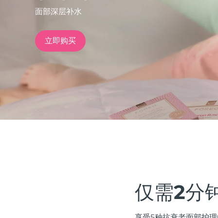
面部深层补水
issa™ Teeth Whitening Set
立即购买
FAQ™ Dual LED Panel
热门产品
特别优惠
畅销产品
仅需2分
享受5种抗衰老面部护理