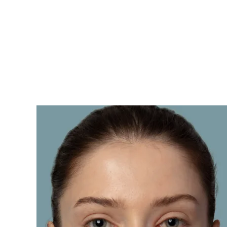
KIWI™ 皮肤护理
All acne treatment devices
All revitalizing eye massagers
Serum
issa™ Teeth Whitening Gel
Advanced pore care essentials
For healthy hair
18% PAP
护肤品
男士
全部购买
FOREO APP
关于我们