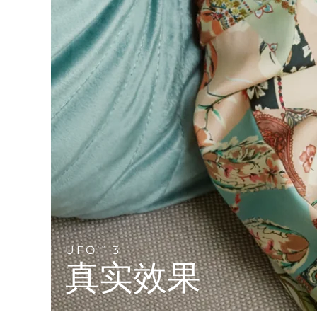
Near-infrared and red light therapy device
Smart hybrid silicone sonic toothbrush
抗老
LED治疗
LUNA™ 4 mini
面部提拉护理
FAQ™ 101
FAQ™ 201
UFO™ 3 mini
issa™ 4 smile
For young skin, T-zone
Premium anti-aging skincare
NEW
Clinical anti-aging
LED mask
Red light therapy device for young skin
Hybrid silicone sonic toothbrush
生发
LUNA™ 4 go
BEAR™ 设备
肌肤年轻化
FAQ™ 102
FAQ™ 202
UFO™ 3 go
issa™ 4 baby
For travel or gym bag
All premium facelift devices
FAQ™ 301
FAQ™ 501
Advanced clinical anti-aging
LED mask
Portable red light therapy
For ages 0-3
NEW
LED hair strengthening scalp massager
Full-Spectrum Red Light Therapy
LUNA™ 护肤
FAQ™ 103
FAQ™ 211
保健品
面膜
issa™ Teeth Whitening Set
Premium cleansers & balm
FAQ™ Scalp Serum
FAQ™ 502
Luxurious clinical anti-aging set
Anti-aging neck & décolleté LED mask
Rejuvenation & hydration
Dual LED + sonic device & 18% PAP gel
Scalp recovery probiotic serum
Full-Spectrum Red Light Therapy
LUNA™ 设备
专业治疗
UFO
3
TM
FAQ™ P1 Primer
FAQ™ 221
UFO™ 设备
ISSA™ 设备
All facial cleansing devices
真实效果
FAQ™护肤品
Manuka honey primer
Anti-aging LED hand mask
FAQ™ Red Light Serum
All deep facial hydration devices
All silicone sonic toothbrushes
All FAQ™ skincare