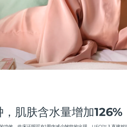
钟，肌肤含水量增加126%
的功效。临床证明可在1周内减少皱纹的出现。UFO™ 3 直接