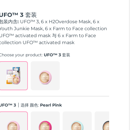
UFO™ 3 套装
包装内含:
UFO™ 3, 6 x H2Overdose Mask, 6 x
Youth Junkie Mask, 6 x Farm to Face collection
UFO™ activated mask 与 6 x Farm to Face
collection UFO™ activated mask
Choose your product:
UFO™ 3 套装
UFO™ 3
选择 颜色:
Pearl Pink