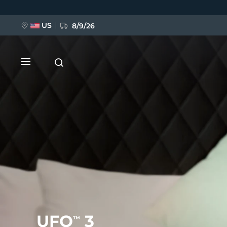
跳
转
到
主
US
8/9/26
要
内
容
新品
BREAKING NEWS
FAQ™ Pure Beauty-Tech Elixir
UFO
3
™