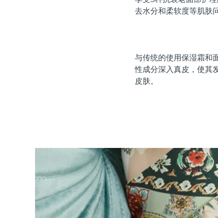
红光疗法
去水分和柔软度等肌肤
瑞典美肤护理
与传统的使用保湿霜和面
性成分深入真皮，使其
皮肤。
面部清洁
紧致提拉
LUNA™ 4 套装
BEAR™ 2 套装
Anti-aging massage
Microcurrent toning
补水保湿
口腔护理
LUNA™ 4 Plus
BEAR™ 2 go
UFO™ 3 套装
issa™ 4
Massage, LED heating
Microcurrent toning on-the-go
Deep facial hydration
Hybrid silicone sonic toothbrush
FAQ™ 抗老护理
LUNA™ 4 Men
BEAR™ 2 eyes & lips
NEW
UFO™ 3 LED
issa™ 4 plus
For men, anti-aging massage
Microcurrent line smoothing device