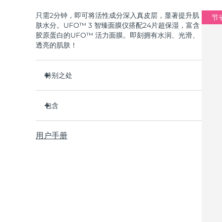
只需2分钟，即可将活性成分深入真皮层，显著提升肌
节省
肤水分。UFO™ 3 智臻面膜仪搭配24片超保湿，富含
胶原蛋白的UFO™ 活力面膜。即刻拥有水润、光滑、
透亮的肌肤！
特别之处
经临床证明，2分钟内肌肤含水量增加126%，比贴
片面膜更有效。
包含
经临床证明，仅需1周即可减少皱纹。
UFO™ 3
集加热、冷却、LED光疗及按摩功能于一体的焕活
用户手册
6 x UFO™ Youth Junkie 2.0 Masks, 6 x UFO™
面膜护理。
H2Overdose 2.0 Masks, 6 x UFO™ Acai Berry
深层滋养，锁住水分，舒缓干燥。
Masks & 6 x UFO™ Manuka Honey Masks
保护皮肤预防初老，使皮肤更光滑、更紧致。
USB 充电线
快速操作指南
基本操作手册
2年质保 (西班牙、葡萄牙、瑞典：3年质保)