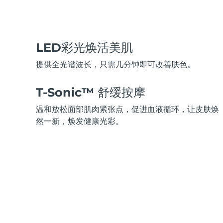
脱毛
FAQ™护肤品
身体护理
FAQ™护肤品
FAQ™产品
FAQ™ skincare
All FAQ™ skincare
All FAQ™ skincare
PEACH™ 2 Pro Max
BEAR™ 2 body
All hair treatments
All FAQ™ skincare
Professional IPL hair removal device
Microcurrent body toning
LED彩光焕活美肌
FAQ™产品
FAQ™产品
痘肌护理
FAQ™ products
眼部护理
All anti-aging treatments
All LED treatments
提供全光谱波长，只需几分钟即可改善肤色。
PEACH™ 2
LUNA™ 4 body
All toning treatments
ESPADA™ 2 plus
BEAR™ 2 eyes & lips
IPL hair removal
Massaging body brush
Recurring acne LED therapy
Microcurrent line smoothing device
T-Sonic™ 舒缓按摩
温和放松面部肌肉紧张点，促进血液循环，让皮肤焕
PEACH™ 2 go
SUPERCHARGED™ serum
护发
毛孔护理
然一新，焕发健康光彩。
ESPADA™ 2
IRIS™ 2
Travel-friendly IPL hair removal
Firming body serum
LUNA™ 4 hair
KIWI™ derma
Acne treatment device
Rejuvenating eye massager
NEW
2-in-1 LED scalp massager
Diamond microdermabrasion .
PEACH™ Cooling Prep Gel
ESPADA™ Blemish Solution
眼部护肤
牙齿美白
Cooling IPL hair removal gel
FLIP™ play advanced
KIWI™
Concentrated acne gel
Advanced eye care treatment
issa™ Teeth Whitening Set
LED light hairbrush
Blackhead remover
Dual LED + sonic device & 18% PAP gel
更多的
ESPADA™ 设备
眼部护理设备
LUNA™ Dual-Peptide Scalp