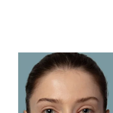
KIWI™ 皮肤护理
All acne treatment devices
All revitalizing eye massagers
Serum
issa™ Teeth Whitening Gel
Advanced pore care essentials
For healthy hair
18% PAP
护肤品
男士
全部购买
FOREO APP
关于我们