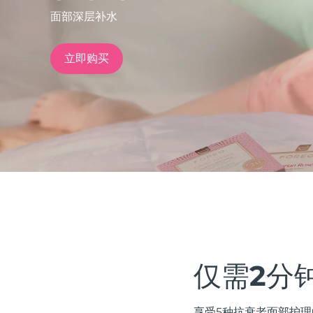
面部深层补水
issa™ Teeth Whitening Set
立即购买
FAQ™ Dual LED Panel
热门产品
特别优惠
畅销产品
仅需2分
享受5种抗衰老面部护理